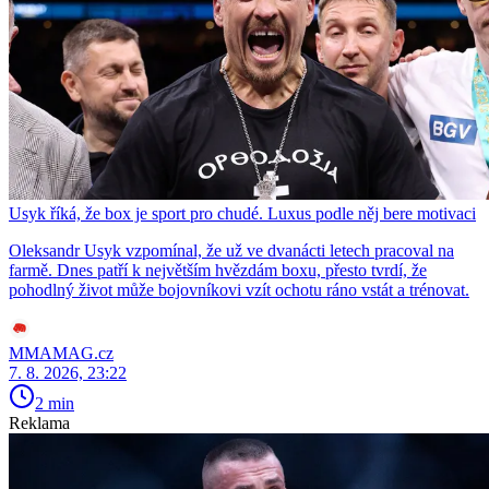
Usyk říká, že box je sport pro chudé. Luxus podle něj bere motivaci
Oleksandr Usyk vzpomínal, že už ve dvanácti letech pracoval na
farmě. Dnes patří k největším hvězdám boxu, přesto tvrdí, že
pohodlný život může bojovníkovi vzít ochotu ráno vstát a trénovat.
MMAMAG.cz
7. 8. 2026, 23:22
2 min
Reklama