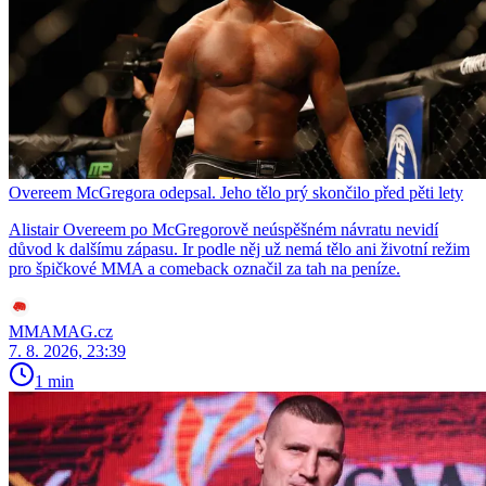
Overeem McGregora odepsal. Jeho tělo prý skončilo před pěti lety
Alistair Overeem po McGregorově neúspěšném návratu nevidí
důvod k dalšímu zápasu. Ir podle něj už nemá tělo ani životní režim
pro špičkové MMA a comeback označil za tah na peníze.
MMAMAG.cz
7. 8. 2026, 23:39
1 min