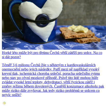
Horké léto může být pro třetinu Čechů větší zátěží pro srdce. Na co
si dát pozor?
Téměř 3,6 milionu Čechů žije s některým z kardiovaskulárních
onemocnění nebo jejich následky. Patří mezi ně například vysoký
krevní tlak, ischemická choroba srdeční, porucha srdečního rytmu
nebo stav po cévní mozkové příhodě. Právě tito lidé mohou hůře
zvládat vysoké letní teploty, dehydrataci, větší fyzickou zátěž i
změny režimu během dovolených. Častější konzumace alkoholu pak
může riziko dále zvyšovat. Jak tedy riziko problémů se srdcem co
nejvíc snížit?