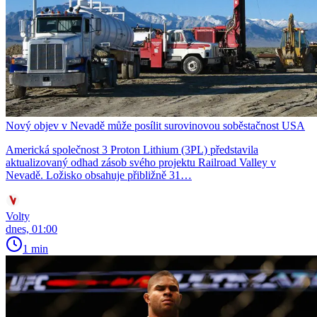
Nový objev v Nevadě může posílit surovinovou soběstačnost USA
Americká společnost 3 Proton Lithium (3PL) představila
aktualizovaný odhad zásob svého projektu Railroad Valley v
Nevadě. Ložisko obsahuje přibližně 31…
Volty
dnes, 01:00
1 min