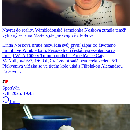
Návrat do reality. Wimbledonská šampionka Nosková ztratila téměř
vyhraný set a na Masters jde překvapivě z kola ven
Linda Nosková hrubě nezvládla svůj první zápas od životního
triumfu ve Wimbledonu. Perspektivní česká reprezentantka na
turnaji WTA 1000 v Torontu podlehla Američance Caty
McNallyové 6:7, 1:6, když v úvodní sadě neudržela vedení 5:1.
Překvapivá vítězka se ve třetím kole utká s Filipínkou Alexandrou
Ealaovou.
SportWin
7. 8. 2026, 19:43
1 min