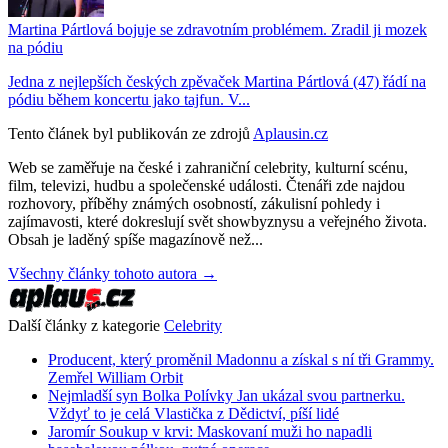
Martina Pártlová bojuje se zdravotním problémem. Zradil ji mozek
na pódiu
Jedna z nejlepších českých zpěvaček Martina Pártlová (47) řádí na
pódiu během koncertu jako tajfun. V...
Tento článek byl publikován ze zdrojů
Aplausin.cz
Web se zaměřuje na české i zahraniční celebrity, kulturní scénu,
film, televizi, hudbu a společenské události. Čtenáři zde najdou
rozhovory, příběhy známých osobností, zákulisní pohledy i
zajímavosti, které dokreslují svět showbyznysu a veřejného života.
Obsah je laděný spíše magazínově než...
Všechny články tohoto autora →
Další články z kategorie
Celebrity
Producent, který proměnil Madonnu a získal s ní tři Grammy.
Zemřel William Orbit
Nejmladší syn Bolka Polívky Jan ukázal svou partnerku.
Vždyť to je celá Vlastička z Dědictví, píší lidé
Jaromír Soukup v krvi: Maskovaní muži ho napadli