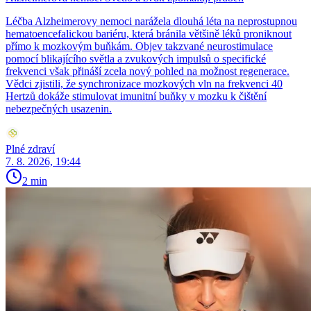
Léčba Alzheimerovy nemoci narážela dlouhá léta na neprostupnou
hematoencefalickou bariéru, která bránila většině léků proniknout
přímo k mozkovým buňkám. Objev takzvané neurostimulace
pomocí blikajícího světla a zvukových impulsů o specifické
frekvenci však přináší zcela nový pohled na možnost regenerace.
Vědci zjistili, že synchronizace mozkových vln na frekvenci 40
Hertzů dokáže stimulovat imunitní buňky v mozku k čištění
nebezpečných usazenin.
Plné zdraví
7. 8. 2026, 19:44
2 min