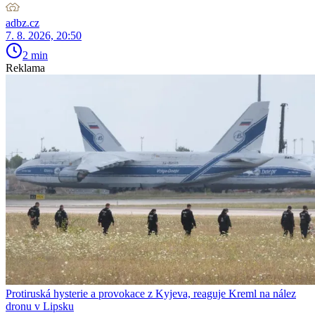
adbz.cz
7. 8. 2026, 20:50
2 min
Reklama
Protiruská hysterie a provokace z Kyjeva, reaguje Kreml na nález
dronu v Lipsku