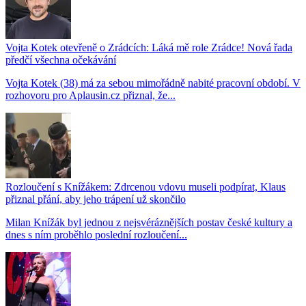
Vojta Kotek otevřeně o Zrádcích: Láká mě role Zrádce! Nová řada
předčí všechna očekávání
Vojta Kotek (38) má za sebou mimořádně nabité pracovní období. V
rozhovoru pro Aplausin.cz přiznal, že...
Rozloučení s Knížákem: Zdrcenou vdovu museli podpírat, Klaus
přiznal přání, aby jeho trápení už skončilo
Milan Knížák byl jednou z nejsvéráznějších postav české kultury a
dnes s ním proběhlo poslední rozloučení...