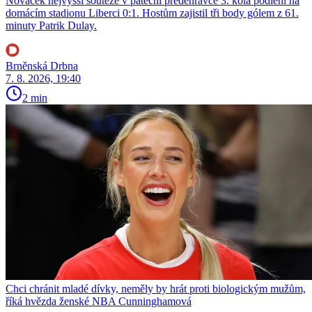
Nováček nejvyšší soutěže v páteční předehrávce 3. kola podlehl na
domácím stadionu Liberci 0:1. Hostům zajistil tři body gólem z 61.
minuty Patrik Dulay.
Brněnská Drbna
7. 8. 2026, 19:40
2 min
Chci chránit mladé dívky, neměly by hrát proti biologickým mužům,
říká hvězda ženské NBA Cunninghamová