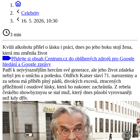
Celebrity
16. 5. 2026, 10:30
3 min
Kvůli alkoholu přišel o lásku i práci, dnes po jeho boku stojí žena,
která mu změnila život
Přidejte si obsah Centrum.cz do oblíbených zdrojů pro Google
hledání a Google zprávy
Patří k nejvýraznějším hercům své generace, ale jeho život zdaleka
nebyl jen o smíchu a potlesku. Oldřich Kaiser slaví 71. narozeniny a
za sebou má příběh plný pádů, divokých excesů, ztracených
příležitostí i osudové lásky, která ho nakonec zachránila. Z rebela
českého showbyznysu se stal muž, který dnes působí vyrovnaněji
než kdy dřív.