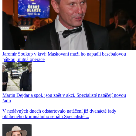
Jaromír Soukup v krvi: Maskovaní muži ho napadli basebalovou
pálkou, nutná operace
Martin Dejdar a spol. jsou zpět v akci. Specialisté natáčejí novou
řadu
V nedávných dnech odstartovalo natáčení již dvanácté řady
oblíbeného kriminálního seriálu Specialisté....