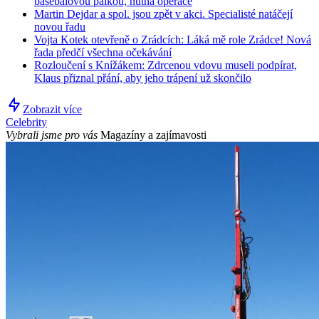
basebalovou pálkou, nutná operace
Martin Dejdar a spol. jsou zpět v akci. Specialisté natáčejí
novou řadu
Vojta Kotek otevřeně o Zrádcích: Láká mě role Zrádce! Nová
řada předčí všechna očekávání
Rozloučení s Knížákem: Zdrcenou vdovu museli podpírat,
Klaus přiznal přání, aby jeho trápení už skončilo
Zobrazit více
Celebrity
Vybrali jsme pro vás
Magazíny a zajímavosti