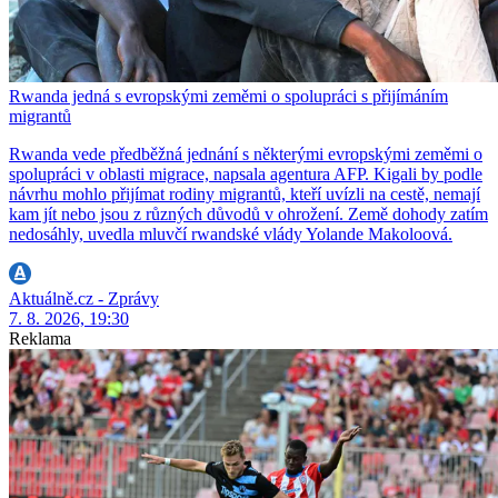
Rwanda jedná s evropskými zeměmi o spolupráci s přijímáním
migrantů
Rwanda vede předběžná jednání s některými evropskými zeměmi o
spolupráci v oblasti migrace, napsala agentura AFP. Kigali by podle
návrhu mohlo přijímat rodiny migrantů, kteří uvízli na cestě, nemají
kam jít nebo jsou z různých důvodů v ohrožení. Země dohody zatím
nedosáhly, uvedla mluvčí rwandské vlády Yolande Makoloová.
Aktuálně.cz - Zprávy
7. 8. 2026, 19:30
Reklama