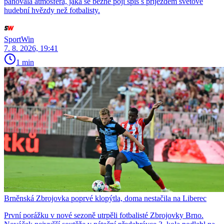
panovala atmosféra, jaká se běžně pojí spíš s příjezdem světové
hudební hvězdy než fotbalisty.
SportWin
7. 8. 2026, 19:41
1 min
Brněnská Zbrojovka poprvé klopýtla, doma nestačila na Liberec
První porážku v nové sezoně utrpěli fotbalisté Zbrojovky Brno.