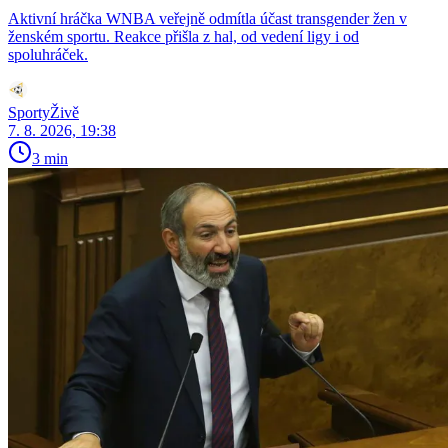
Aktivní hráčka WNBA veřejně odmítla účast transgender žen v
ženském sportu. Reakce přišla z hal, od vedení ligy i od
spoluhráček.
SportyŽivě
7. 8. 2026, 19:38
3 min