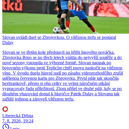
Slovan ovládl duel se Zbrojovkou. O vítěznou trefu se postaral
Dulay
Slovan se ve třetím kole představil na hřišti ligového nováčka.
Zbrojovka Brno se po třech letech vrátila do nejvyšší soutěže a do
nové sezony vstoupila ve výborné formě. Slovan naopak po
bojovném výkonu proti Teplicím chtěl znovu naskočit na vítěznou
vlnu. V úvodu duelu hlavní sudí po zásahu videorozhodčího zrušil
udělenou červenou kartu pro Zbrojovku. První půle tak skončila
bezbrankově, přesto si oba celky ve velmi náročném utkání
vypracovaly řadu příležitostí. Zlom přišel ve druhé půli, kdy se po
dlouhém vhazování dostal k hlavičce Patrik Dulay a Slovanu tak
zařídil jedinou a zároveň vítěznou trefu.
Liberecká Drbna
7. 8. 2026, 19:24
2 min