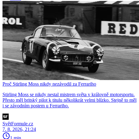
Proč Stirling Moss nikdy nezávodil za Ferrariho
Stirling Moss se nikdy nestal mistrem světa v královně motorsportu.
Přesto měl britský pilot k titulu několikrát velmi blízko. Stejně to měl
i se závodním postem u Ferrariho.
SvětFormule.cz
7. 8. 2026, 21:24
1 min