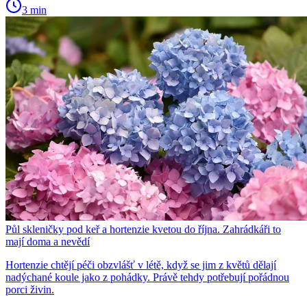
3 min
Půl skleničky pod keř a hortenzie kvetou do října. Zahrádkáři to
mají doma a nevědí
Hortenzie chtějí péči obzvlášť v létě, když se jim z květů dělají
nadýchané koule jako z pohádky. Právě tehdy potřebují pořádnou
porci živin.