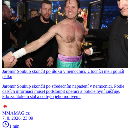
Jaromír Soukup skončil po útoku v nemocnici. Útočníci měli použít
pálku
Jaromír Soukup skončil po středečním napadení v nemocnici. Podle
dalších informací musel podstoupit operaci a policie nyní zjišťuje,
kdo za útokem stál a co bylo jeho motivem.
MMAMAG.cz
7. 8. 2026, 23:09
1 min