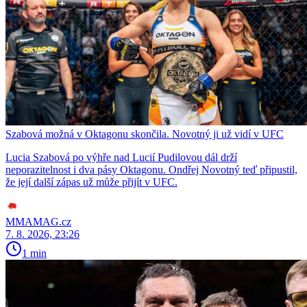
Szabová možná v Oktagonu skončila. Novotný ji už vidí v UFC
Lucia Szabová po výhře nad Lucií Pudilovou dál drží
neporazitelnost i dva pásy Oktagonu. Ondřej Novotný teď připustil,
že její další zápas už může přijít v UFC.
MMAMAG.cz
7. 8. 2026, 23:26
1 min