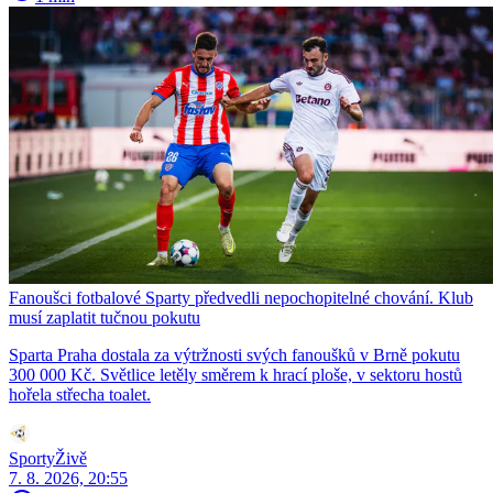
Fanoušci fotbalové Sparty předvedli nepochopitelné chování. Klub
musí zaplatit tučnou pokutu
Sparta Praha dostala za výtržnosti svých fanoušků v Brně pokutu
300 000 Kč. Světlice letěly směrem k hrací ploše, v sektoru hostů
hořela střecha toalet.
SportyŽivě
7. 8. 2026, 20:55