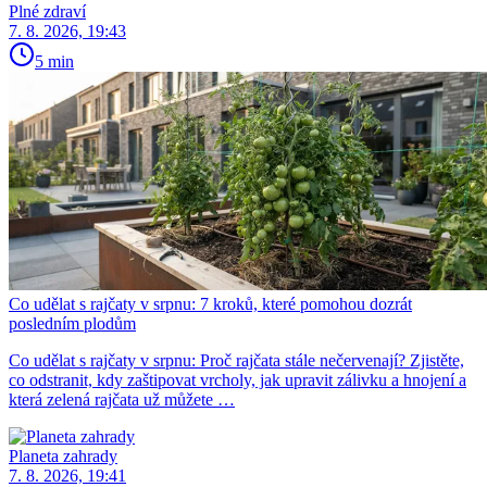
Plné zdraví
7. 8. 2026, 19:43
5 min
Co udělat s rajčaty v srpnu: 7 kroků, které pomohou dozrát
posledním plodům
Co udělat s rajčaty v srpnu: Proč rajčata stále nečervenají? Zjistěte,
co odstranit, kdy zaštipovat vrcholy, jak upravit zálivku a hnojení a
která zelená rajčata už můžete …
Planeta zahrady
7. 8. 2026, 19:41