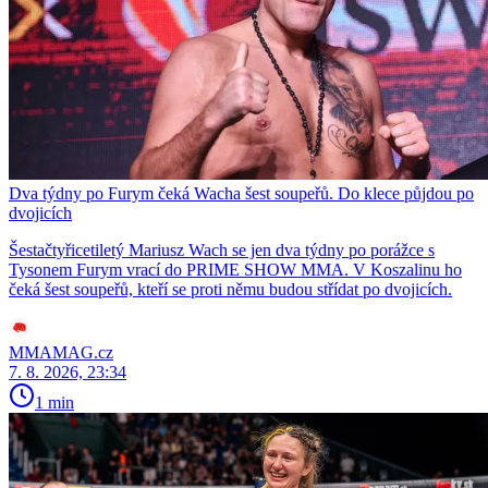
Dva týdny po Furym čeká Wacha šest soupeřů. Do klece půjdou po
dvojicích
Šestačtyřicetiletý Mariusz Wach se jen dva týdny po porážce s
Tysonem Furym vrací do PRIME SHOW MMA. V Koszalinu ho
čeká šest soupeřů, kteří se proti němu budou střídat po dvojicích.
MMAMAG.cz
7. 8. 2026, 23:34
1 min