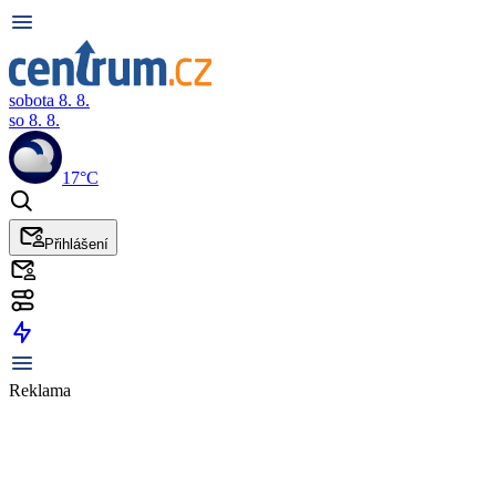
sobota 8. 8.
so 8. 8.
17°C
Přihlášení
Reklama