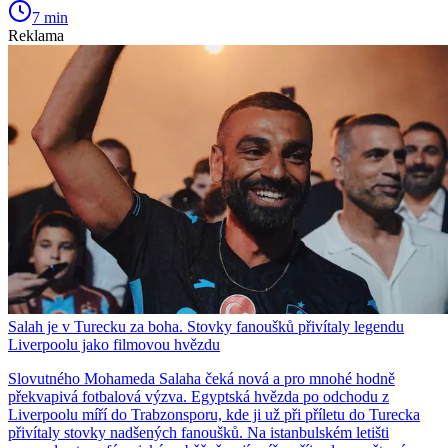
7 min
Reklama
Salah je v Turecku za boha. Stovky fanoušků přivítaly legendu
Liverpoolu jako filmovou hvězdu
Slovutného Mohameda Salaha čeká nová a pro mnohé hodně
překvapivá fotbalová výzva. Egyptská hvězda po odchodu z
Liverpoolu míří do Trabzonsporu, kde ji už při příletu do Turecka
přivítaly stovky nadšených fanoušků. Na istanbulském letišti