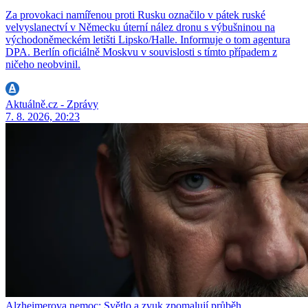
Za provokaci namířenou proti Rusku označilo v pátek ruské
velvyslanectví v Německu úterní nález dronu s výbušninou na
východoněmeckém letišti Lipsko/Halle. Informuje o tom agentura
DPA. Berlín oficiálně Moskvu v souvislosti s tímto případem z
ničeho neobvinil.
Aktuálně.cz - Zprávy
7. 8. 2026, 20:23
Alzheimerova nemoc: Světlo a zvuk zpomalují průběh