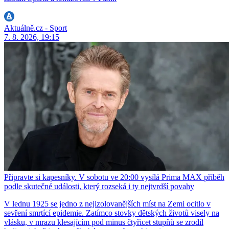
Aktuálně.cz - Sport
7. 8. 2026, 19:15
Připravte si kapesníky. V sobotu ve 20:00 vysílá Prima MAX příběh
podle skutečné události, který rozseká i ty nejtvrdší povahy
V lednu 1925 se jedno z nejizolovanějších míst na Zemi ocitlo v
sevření smrtící epidemie. Zatímco stovky dětských životů visely na
vlásku, v mrazu klesajícím pod minus čtyřicet stupňů se zrodil