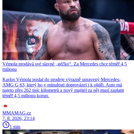
Vémola prodává své slavné „géčko“. Za Mercedes chce téměř 4,5
milionu
Karlos Vémola poslal do prodeje výrazně upravený Mercedes-
AMG G 63, který ho v minulosti doprovázel i k oltáři. Auto má
najeto přes 262 tisíc kilometrů a nový majitel za něj musí zaplatit
téměř 4,5 milionu korun.
MMAMAG.cz
7. 8. 2026, 23:14
1 min