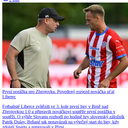
První porážka pro Zbrojovku. Povedený rozjezd nováčka uťal
Liberec
Fotbalisté Liberce zvítězili ve 3. kole první ligy v Brně nad
Zbrojovkou 1:0 a připravili nováčkovi soutěže první porážku v
soutěži. O výhře Slovanu rozhodl po hodině hry slovenský záložník
Patrik Dulay. Brňané tak nenavázali na výtečný start do ligy, kdy
zdolali Spartu a remizovali v Plzni.