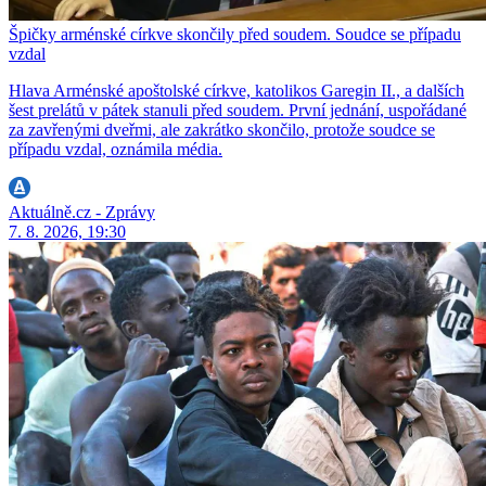
Špičky arménské církve skončily před soudem. Soudce se případu
vzdal
Hlava Arménské apoštolské církve, katolikos Garegin II., a dalších
šest prelátů v pátek stanuli před soudem. První jednání, uspořádané
za zavřenými dveřmi, ale zakrátko skončilo, protože soudce se
případu vzdal, oznámila média.
Aktuálně.cz - Zprávy
7. 8. 2026, 19:30