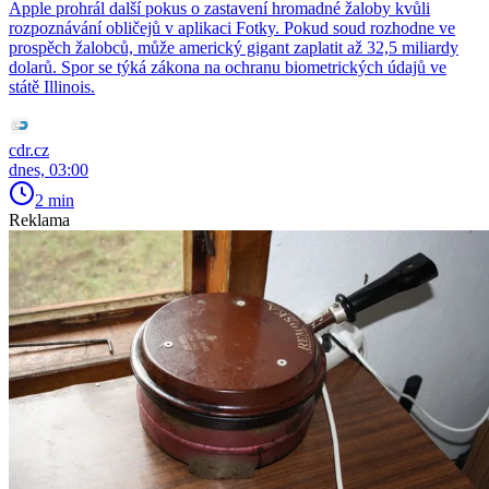
Apple prohrál další pokus o zastavení hromadné žaloby kvůli
rozpoznávání obličejů v aplikaci Fotky. Pokud soud rozhodne ve
prospěch žalobců, může americký gigant zaplatit až 32,5 miliardy
dolarů. Spor se týká zákona na ochranu biometrických údajů ve
státě Illinois.
cdr.cz
dnes, 03:00
2 min
Reklama