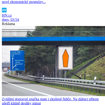
nové ekonomické prognózy...
HN.cz
dnes, 03:54
Reklama
Zvláštní dopravní značka mate i zkušené řidiče. Na dálnici přitom
ušetří klidně desítky minut