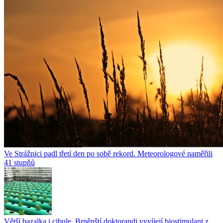
Ve Strážnici padl třetí den po sobě rekord. Meteorologové naměřili
41 stupňů
Větší bazalka i cibule. Brněnští doktorandi vyvíjejí biostimulant z