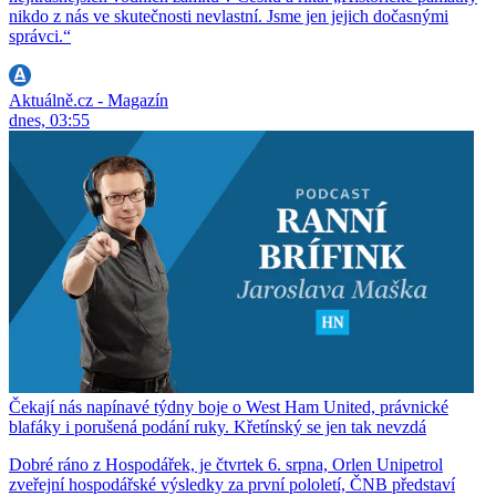
nikdo z nás ve skutečnosti nevlastní. Jsme jen jejich dočasnými
správci.“
Aktuálně.cz - Magazín
dnes, 03:55
Čekají nás napínavé týdny boje o West Ham United, právnické
blafáky i porušená podání ruky. Křetínský se jen tak nevzdá
Dobré ráno z Hospodářek, je čtvrtek 6. srpna, Orlen Unipetrol
zveřejní hospodářské výsledky za první pololetí, ČNB představí