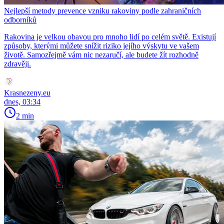
Nejlepší metody prevence vzniku rakoviny podle zahraničních
odborníků
Rakovina je velkou obavou pro mnoho lidí po celém světě. Existují
způsoby, kterými můžete snížit riziko jejího výskytu ve vašem
životě. Samozřejmě vám nic nezaručí, ale budete žít rozhodně
zdravěji.
Krasnezeny.eu
dnes, 03:34
2 min