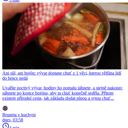
Ani sůl, ani bujón: vývar dostane chuť z 1 věci, kterou většina lidí
do hrnce nedá
Uvaříte poctivý vývar, hodiny ho pomalu táhnete, a stejně nakonec
sáhnete po kostce bujónu, aby ta chuť konečně seděla. Přitom
existuje přírodní cesta, jak základu dodat plnou a sytou chuť...
Bruneta v kuchyni
dnes, 03:58
4 min