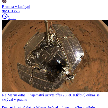
Bruneta v kuchyni
dnes, 03:26
3 min
Na Marsu odhalili tajemství ukryté přes 20 let. Klíčový důkaz se
skrýval v prachu
Dvacet let stará data z Marsu skrývala objev, kterého si nikdo