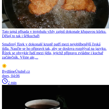
Tato tajná přísada v trojobalu vždy zajistí dokonale křupavou kůrku.
Dělají to tak i šéfkuchaři
Smažený řízek v dokonalé krustě patří mezi nejoblíbenější česká
jídla. Naučte se ho připravit tak, aby se doslova rozplýval na jazyku.
Řízek se obvykle řadí mezi jídla, jejichž přípravu zvládne i kuchař
začátečník. Vězte ale,...
BydlímeÚtulně.cz
dnes, 04:06
2 min