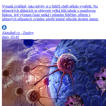
Vypadá zvláštně, jako kdyby si z řidičů chtěl někdo vystřelit. Na
německých dálnicích se objevuje velká bílá tabule s oranžovou
šipkou. Její význam často uniká i místním řidičům, přitom v
některých případech zvládne ušetřit klidně několik desítek minut.
Aktuálně.cz - Zprávy
dnes, 03:45