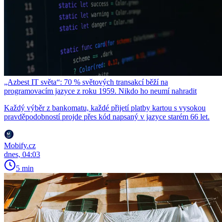
„Azbest IT světa“: 70 % světových transakcí běží na
programovacím jazyce z roku 1959. Nikdo ho neumí nahradit
Každý výběr z bankomatu, každé přijetí platby kartou s vysokou
pravděpodobností projde přes kód napsaný v jazyce starém 66 let.
Mobify.cz
dnes, 04:03
5 min