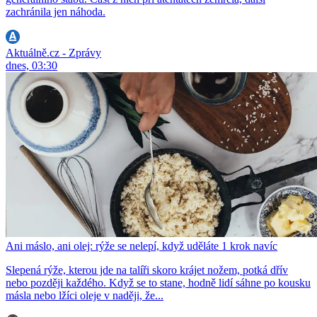
zachránila jen náhoda.
Aktuálně.cz - Zprávy
dnes, 03:30
Ani máslo, ani olej: rýže se nelepí, když uděláte 1 krok navíc
Slepená rýže, kterou jde na talíři skoro krájet nožem, potká dřív
nebo později každého. Když se to stane, hodně lidí sáhne po kousku
másla nebo lžíci oleje v naději, že...