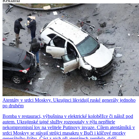
Reklama
Atentáty v srdci Moskvy. Ukrajinci likvidují ruské generály jednoho
po druhém
Bomba v restauraci, výbušnina v elektrické koloběžce či nálož pod
autem. Ukrajinské tajné služby rozpoutaly v týlu nepřítele
nekompromisní lov na velitele Putinovy invaze. Cílem atentátníků v
srdci Moskvy se stávají strůjci masakru v Buči i klíčové mozky
generálního štábu. Část z nich při atentátech zemřela, další