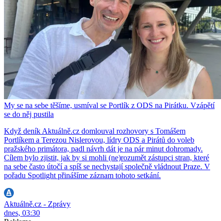
My se na sebe těšíme, usmíval se Portlík z ODS na Pirátku. Vzápětí
se do něj pustila
Když deník Aktuálně.cz domlouval rozhovory s Tomášem
Portlíkem a Terezou Nislerovou, lídry ODS a Pirátů do voleb
pražského primátora, padl návrh dát je na pár minut dohromady.
Cílem bylo zjistit, jak by si mohli (ne)rozumět zástupci stran, které
na sebe často útočí a spíš se nechystají společně vládnout Praze. V
pořadu Spotlight přinášíme záznam tohoto setkání.
Aktuálně.cz - Zprávy
dnes, 03:30