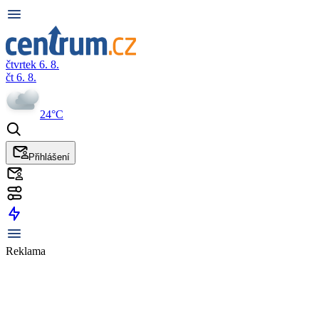
čtvrtek 6. 8.
čt 6. 8.
24°C
Přihlášení
Reklama