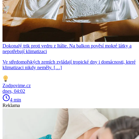
Dokonalý trik proti vedru z Itálie. Na balkon pověsí mokré látky a
nepotřebují klimatizaci
Ve středomořských zemích zvládají tropické dny i domácnosti, které
klimatizaci nikdy neměly. […]
Zodpovime.cz
dnes, 04:02
4 min
Reklama