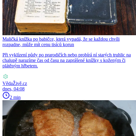
Maličká knížka po babičce, která vypadá, že se každou chvíli
rozpadne, může mít cenu tisíců korun
Při vyklízení půdy po prarodičích nebo probírá ní starých truhlic na
chalupě narazíme čas od času na zaprášené knížky s koženým či
plátěným hřbetem.
VědaŽivě.cz
dnes, 04:08
2 min