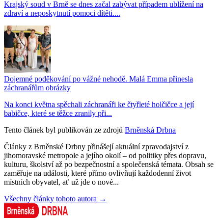
Krajský soud v Brně se dnes začal zabývat případem ublížení na
zdraví a neposkytnutí pomoci dítěti....
Dojemné poděkování po vážné nehodě. Malá Emma přinesla
záchranářům obrázky
Na konci května spěchali záchranáři ke čtyřleté holčičce a její
babičce, které se těžce zranily při...
Tento článek byl publikován ze zdrojů
Brněnská Drbna
Články z Brněnské Drbny přinášejí aktuální zpravodajství z
jihomoravské metropole a jejího okolí – od politiky přes dopravu,
kulturu, školství až po bezpečnostní a společenská témata. Obsah se
zaměřuje na události, které přímo ovlivňují každodenní život
místních obyvatel, ať už jde o nové...
Všechny články tohoto autora →