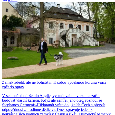
Zámek zdědil, ale ne bohatství. Každou vydělanou korunu vrací
zpět do oprav
V sedmnácti odešel do Anglie, vystudoval univerzitu a začal
budovat vlastní kariéru. Když ale zemřel jeho otec, rozhodl se
Stephanos Germenis-Hildprandt vrátit do jižních Čech a převzít
odpovědnost za rodinné dědictví. Dnes spravuje jeden z
nejkrásnějších vodních zámků v Česku a říká: „Historické památky