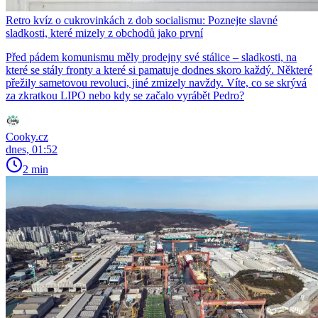
Retro kvíz o cukrovinkách z dob socialismu: Poznejte slavné
sladkosti, které mizely z obchodů jako první
Před pádem komunismu měly prodejny své stálice – sladkosti, na
které se stály fronty a které si pamatuje dodnes skoro každý. Některé
přežily sametovou revoluci, jiné zmizely navždy. Víte, co se skrývá
za zkratkou LIPO nebo kdy se začalo vyrábět Pedro?
Cooky.cz
dnes, 01:52
2 min