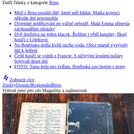
Další články z kategorie
Brno
Muž z Brna popálil dítě, které měl hlídat. Matka kojenci
několik dní nepomohla
Dojemné poděkování po vážné nehodě. Malá Emma přinesla
záchranářům obrázky
Dvě družstva na jeden klacek. Řešíme i větší banality, říkají
hasiči z Lelekovic
Na Brněnsku došla kvůli suchu voda. Obce marně vyzývaly
lidi k šetření
Čeští hasiči se vrátili z Francie. S ničivými lesními požáry
bojovali deset dní
FOTO: Tunu ledu pro zvířata. Brněnská zoo bojuje s tropy
Zobrazit více
Zprávy
Domácí
Regionální
Brno
Vybrali jsme pro vás
Magazíny a zajímavosti