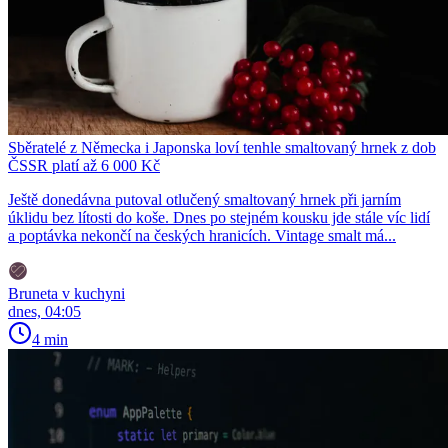
Sběratelé z Německa i Japonska loví tenhle smaltovaný hrnek z dob
ČSSR platí až 6 000 Kč
Ještě donedávna putoval otlučený smaltovaný hrnek při jarním
úklidu bez lítosti do koše. Dnes po stejném kousku jde stále víc lidí
a poptávka nekončí na českých hranicích. Vintage smalt má...
Bruneta v kuchyni
dnes, 04:05
4 min