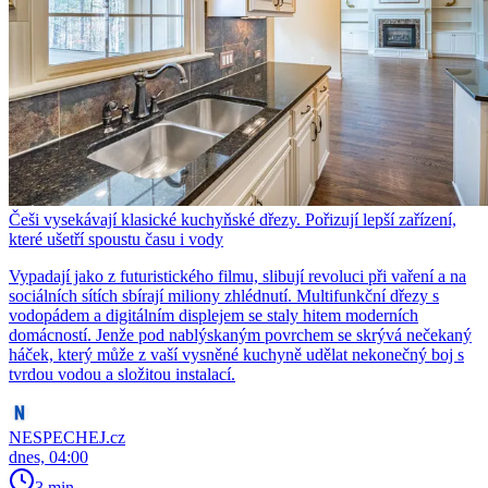
Češi vysekávají klasické kuchyňské dřezy. Pořizují lepší zařízení,
které ušetří spoustu času i vody
Vypadají jako z futuristického filmu, slibují revoluci při vaření a na
sociálních sítích sbírají miliony zhlédnutí. Multifunkční dřezy s
vodopádem a digitálním displejem se staly hitem moderních
domácností. Jenže pod nablýskaným povrchem se skrývá nečekaný
háček, který může z vaší vysněné kuchyně udělat nekonečný boj s
tvrdou vodou a složitou instalací.
NESPECHEJ.cz
dnes, 04:00
3 min