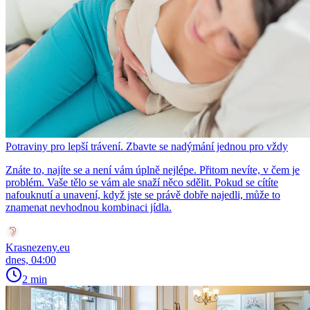
Potraviny pro lepší trávení. Zbavte se nadýmání jednou pro vždy
Znáte to, najíte se a není vám úplně nejlépe. Přitom nevíte, v čem je
problém. Vaše tělo se vám ale snaží něco sdělit. Pokud se cítíte
nafouknutí a unavení, když jste se právě dobře najedli, může to
znamenat nevhodnou kombinaci jídla.
Krasnezeny.eu
dnes, 04:00
2 min