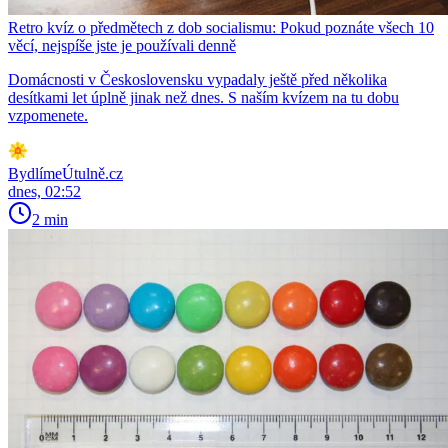
Retro kvíz o předmětech z dob socialismu: Pokud poznáte všech 10
věcí, nejspíše jste je používali denně
Domácnosti v Československu vypadaly ještě před několika
desítkami let úplně jinak než dnes. S naším kvízem na tu dobu
vzpomenete.
BydlímeÚtulně.cz
dnes, 02:52
2 min