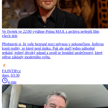
Ve čtvrtek ve 22:00 vytáhne Prima MAX z archivu nejlepší film
všech dob
Představte si, že vaše bezesné noci splynou v nekonečnou, šedivou
kopii reality, ze které není úniku. Pak ale stačí jedno náhodné
setkání, jediný divoký nápad a zrodí se brutální společenství, které
otřese základy moderního světa.
FAJNTIP.cz
dnes, 03:30
4 min