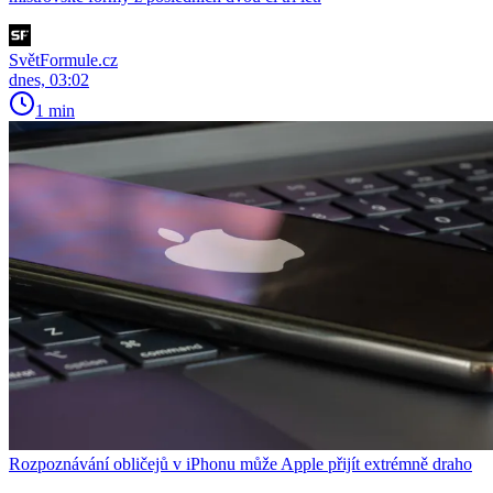
SvětFormule.cz
dnes, 03:02
1 min
Rozpoznávání obličejů v iPhonu může Apple přijít extrémně draho