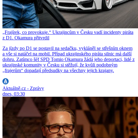
„Frajírek, co provokuje.“ Ukrajincům v Česku vadí incidenty piráta
z D1. Okamura přitvrdil
Za jízdy po D1 se postavil na sedačku, vykláněl se střešním oknem
a vše si natáčel na mobil. Případ ukrajinského piráta silnic má další
dohru. Zatímco šéf SPD Tomio Okamura žádá jeho deportaci, lidé z
ukrajinské komunity v Česku si stěžují, že kvůli podobným
„frajerům“ dopadají předsudky na všechny jejich krajany.
Aktuálně.cz - Zprávy
dnes, 03:30