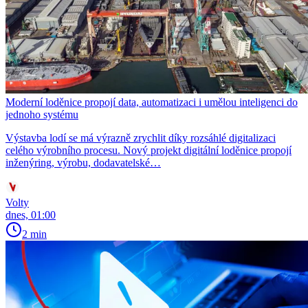
Moderní loděnice propojí data, automatizaci i umělou inteligenci do
jednoho systému
Výstavba lodí se má výrazně zrychlit díky rozsáhlé digitalizaci
celého výrobního procesu. Nový projekt digitální loděnice propojí
inženýring, výrobu, dodavatelské…
Volty
dnes, 01:00
2 min