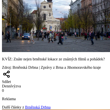
KVÍZ: Znáte nejen brněnské lokace ze známých filmů a pohádek?
Zdroj
:
Brněnská Drbna | Zprávy z Brna a Jihomoravského kraje
Sdílet
Denní
výzva
0
Reklama
Další články z
Brněnská Drbna