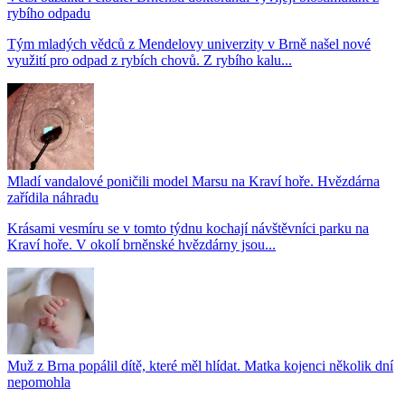
rybího odpadu
Tým mladých vědců z Mendelovy univerzity v Brně našel nové
využití pro odpad z rybích chovů. Z rybího kalu...
Mladí vandalové poničili model Marsu na Kraví hoře. Hvězdárna
zařídila náhradu
Krásami vesmíru se v tomto týdnu kochají návštěvníci parku na
Kraví hoře. V okolí brněnské hvězdárny jsou...
Muž z Brna popálil dítě, které měl hlídat. Matka kojenci několik dní
nepomohla