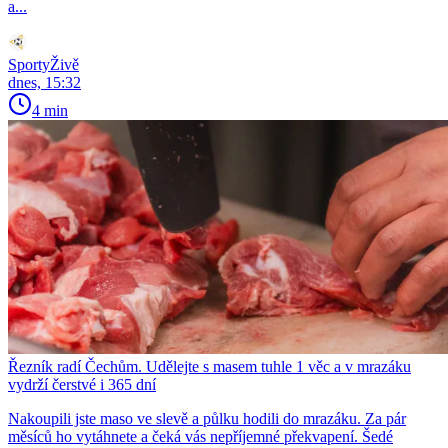
a...
SportyŽivě
dnes, 15:32
4 min
Řezník radí Čechům. Udělejte s masem tuhle 1 věc a v mrazáku
vydrží čerstvé i 365 dní
Nakoupili jste maso ve slevě a půlku hodili do mrazáku. Za pár
měsíců ho vytáhnete a čeká vás nepříjemné překvapení. Šedé