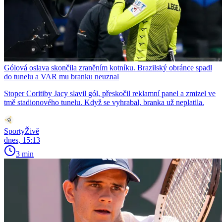
Gólová oslava skončila zraněním kotníku. Brazilský obránce spadl
do tunelu a VAR mu branku neuznal
Stoper Coritiby Jacy slavil gól, přeskočil reklamní panel a zmizel ve
tmě stadionového tunelu. Když se vyhrabal, branka už neplatila.
SportyŽivě
dnes, 15:13
3 min