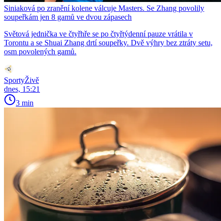
Siniaková po zranění kolene válcuje Masters. Se Zhang povolily
soupeřkám jen 8 gamů ve dvou zápasech
Světová jednička ve čtyřhře se po čtyřtýdenní pauze vrátila v
Torontu a se Shuai Zhang drtí soupeřky. Dvě výhry bez ztráty setu,
osm povolených gamů.
SportyŽivě
dnes, 15:21
3 min