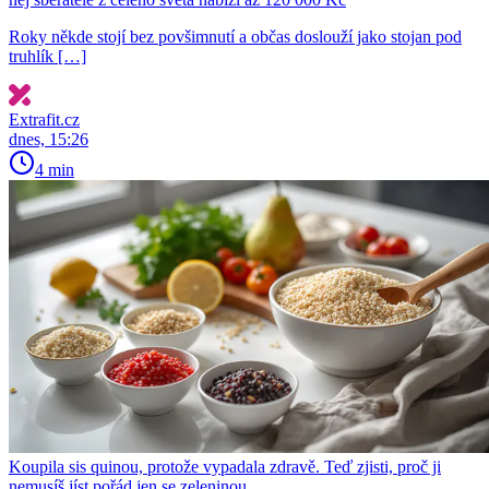
Roky někde stojí bez povšimnutí a občas doslouží jako stojan pod
truhlík […]
Extrafit.cz
dnes, 15:26
4 min
Koupila sis quinou, protože vypadala zdravě. Teď zjisti, proč ji
nemusíš jíst pořád jen se zeleninou