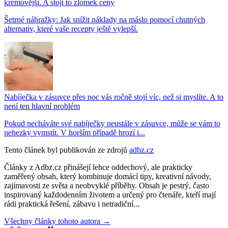
krémovější. A stojí to zlomek ceny
Šetrné náhražky: Jak snížit náklady na máslo pomocí chutných
alternativ, které vaše recepty ještě vylepší.
Nabíječka v zásuvce přes noc vás ročně stojí víc, než si myslíte. A to
není ten hlavní problém
Pokud necháváte své nabíječky neustále v zásuvce, může se vám to
nehezky vymstít. V horším případě hrozí i...
Tento článek byl publikován ze zdrojů
adbz.cz
Články z Adbz.cz přinášejí lehce oddechový, ale prakticky
zaměřený obsah, který kombinuje domácí tipy, kreativní návody,
zajímavosti ze světa a neobvyklé příběhy. Obsah je pestrý, často
inspirovaný každodenním životem a určený pro čtenáře, kteří mají
rádi praktická řešení, zábavu i netradiční...
Všechny články tohoto autora →