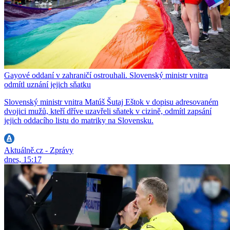
Gayové oddaní v zahraničí ostrouhali. Slovenský ministr vnitra
odmítl uznání jejich sňatku
Slovenský ministr vnitra Matúš Šutaj Eštok v dopisu adresovaném
dvojici mužů, kteří dříve uzavřeli sňatek v cizině, odmítl zapsání
jejich oddacího listu do matriky na Slovensku.
Aktuálně.cz - Zprávy
dnes, 15:17