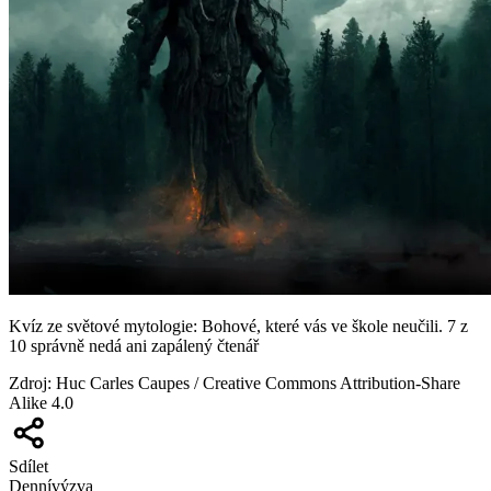
Kvíz ze světové mytologie: Bohové, které vás ve škole neučili. 7 z
10 správně nedá ani zapálený čtenář
Zdroj
:
Huc Carles Caupes / Creative Commons Attribution-Share
Alike 4.0
Sdílet
Denní
výzva