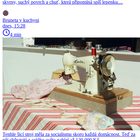
skvrny, suchý povrch a chuť, která připomíná spíš lepenku....
Bruneta v kuchyni
dnes, 15:28
4 min
Tenhle šicí stroj měla za socialismu skoro každá domácnost. Teď za
něj sběratelé z celého světa nabízí až 120 000 Kč