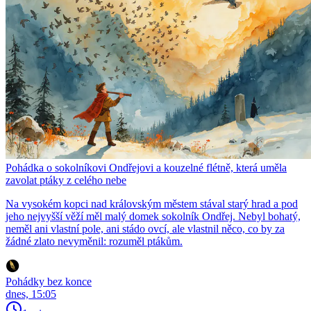
Pohádka o sokolníkovi Ondřejovi a kouzelné flétně, která uměla
zavolat ptáky z celého nebe
Na vysokém kopci nad královským městem stával starý hrad a pod
jeho nejvyšší věží měl malý domek sokolník Ondřej. Nebyl bohatý,
neměl ani vlastní pole, ani stádo ovcí, ale vlastnil něco, co by za
žádné zlato nevyměnil: rozuměl ptákům.
Pohádky bez konce
dnes, 15:05