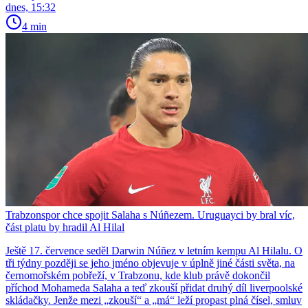
dnes, 15:32
4 min
Trabzonspor chce spojit Salaha s Núñezem. Uruguayci by bral víc,
část platu by hradil Al Hilal
Ještě 17. července seděl Darwin Núñez v letním kempu Al Hilalu. O
tři týdny později se jeho jméno objevuje v úplně jiné části světa, na
černomořském pobřeží, v Trabzonu, kde klub právě dokončil
příchod Mohameda Salaha a teď zkouší přidat druhý díl liverpoolské
skládačky. Jenže mezi „zkouší“ a „má“ leží propast plná čísel, smluv