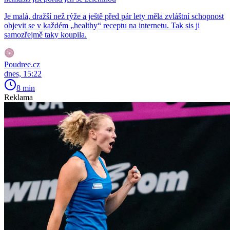
Je malá, dražší než rýže a ještě před pár lety měla zvláštní schopnost
objevit se v každém „healthy“ receptu na internetu. Tak sis ji
samozřejmě taky koupila.
Poudree.cz
dnes, 15:22
8 min
Reklama