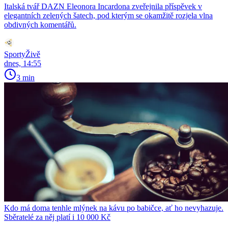
Italská tvář DAZN Eleonora Incardona zveřejnila příspěvek v
elegantních zelených šatech, pod kterým se okamžitě rozjela vlna
obdivných komentářů.
SportyŽivě
dnes, 14:55
3 min
Kdo má doma tenhle mlýnek na kávu po babičce, ať ho nevyhazuje.
Sběratelé za něj platí i 10 000 Kč