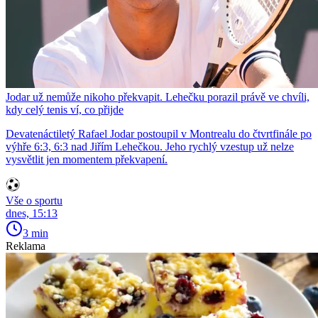
Jodar už nemůže nikoho překvapit. Lehečku porazil právě ve chvíli,
kdy celý tenis ví, co přijde
Devatenáctiletý Rafael Jodar postoupil v Montrealu do čtvrtfinále po
výhře 6:3, 6:3 nad Jiřím Lehečkou. Jeho rychlý vzestup už nelze
vysvětlit jen momentem překvapení.
Vše o sportu
dnes, 15:13
3 min
Reklama