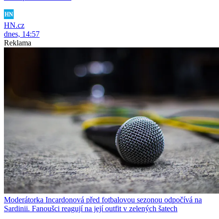
HN.cz
dnes, 14:57
Reklama
Moderátorka Incardonová před fotbalovou sezonou odpočívá na
Sardinii. Fanoušci reagují na její outfit v zelených šatech