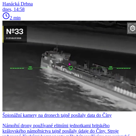
Hanácká Drbna
dnes, 14:58
2 min
Špionážní kamery na dronech tajně posílaly data do Číny
Námořní drony používané elitními jednotkami britského
královského námořnictva tajně posílaly údaje do Číny. Stroje