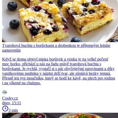
Tvarohová buchta s borůvkami a drobenkou je příjemným letním
zastavením
Když se doma objeví miska borůvek a venku je na velké pečení
moc horko, přichází u nás na řadu právě tvarohová buchta s
borůvkami. Je rychlá, vystačí si s pár obyčejnými surovinami a díky
vanilkovému pudinku v náplni drží tvar, ale zůstává hezky jemná.
Přesně ten typ moučníku, který se hodí ke kávě, na plech pro rodinu
i na víkend na chalupu.
Cooky.cz
dnes, 15:11
3 min