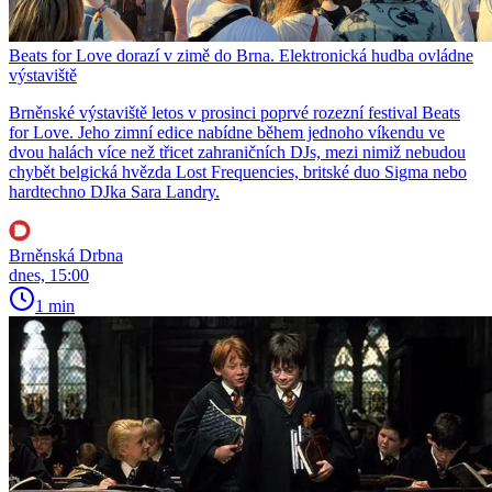
Beats for Love dorazí v zimě do Brna. Elektronická hudba ovládne
výstaviště
Brněnské výstaviště letos v prosinci poprvé rozezní festival Beats
for Love. Jeho zimní edice nabídne během jednoho víkendu ve
dvou halách více než třicet zahraničních DJs, mezi nimiž nebudou
chybět belgická hvězda Lost Frequencies, britské duo Sigma nebo
hardtechno DJka Sara Landry.
Brněnská Drbna
dnes, 15:00
1 min