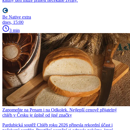
klidný den může přinést nečekané zvraty.
Be Native extra
dnes, 15:00
3 min
Zapomeňte na Penam i na Odkolek. Nejlepší cenově přijatelný
chléb v Česku je úplně od jiné značky
Pardubická soutěž Chléb roku 2026 přinesla rekordní účast i