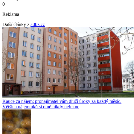
0
Reklama
Další články z
adbz.cz
Kauce za nájem: pronajímatel vám dluží úroky za každý měsíc.
Většina nájemníků si o ně nikdy neřekne