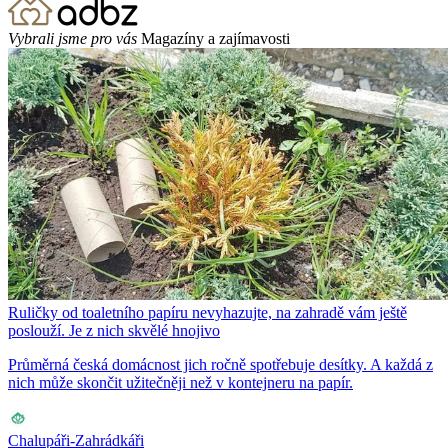
Vybrali jsme pro vás
Magazíny a zajímavosti
Ruličky od toaletního papíru nevyhazujte, na zahradě vám ještě
poslouží. Je z nich skvělé hnojivo
Průměrná česká domácnost jich ročně spotřebuje desítky. A každá z
nich může skončit užitečněji než v kontejneru na papír.
Chalupáři-Zahrádkáři