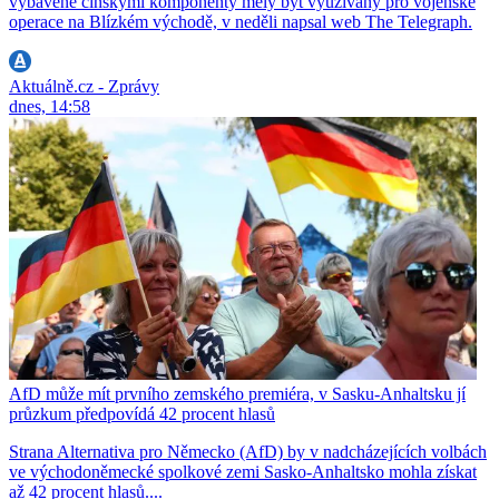
vybavené čínskými komponenty měly být využívány pro vojenské
operace na Blízkém východě, v neděli napsal web The Telegraph.
Aktuálně.cz - Zprávy
dnes, 14:58
AfD může mít prvního zemského premiéra, v Sasku-Anhaltsku jí
průzkum předpovídá 42 procent hlasů
Strana Alternativa pro Německo (AfD) by v nadcházejících volbách
ve východoněmecké spolkové zemi Sasko-Anhaltsko mohla získat
až 42 procent hlasů....