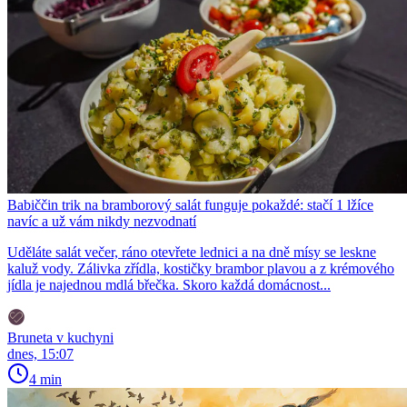
Babiččin trik na bramborový salát funguje pokaždé: stačí 1 lžíce
navíc a už vám nikdy nezvodnatí
Uděláte salát večer, ráno otevřete lednici a na dně mísy se leskne
kaluž vody. Zálivka zřídla, kostičky brambor plavou a z krémového
jídla je najednou mdlá břečka. Skoro každá domácnost...
Bruneta v kuchyni
dnes, 15:07
4 min