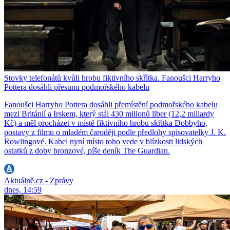
Stovky telefonátů kvůli hrobu fiktivního skřítka. Fanoušci Harryho
Pottera dosáhli přesunu podmořského kabelu
Fanoušci Harryho Pottera dosáhli přemístění podmořského kabelu
mezi Británií a Irskem, který stál 430 milionů liber (12,2 miliardy
Kč) a měl procházet v místě fiktivního hrobu skřítka Dobbyho,
postavy z filmu o mladém čaroději podle předlohy spisovatelky J. K.
Rowlingové. Kabel nyní místo toho vede v blízkosti lidských
ostatků z doby bronzové, píše deník The Guardian.
Aktuálně.cz - Zprávy
dnes, 14:59