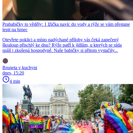
Prababičky to věděly: 1 lžička navíc do vody a rýže se vám přestane
lepit na hrnec
Otevřete poklici a místo nadýchané přílohy vás čeká zapečený
škraloup přischlý ke dnu? Rýže patří k jídlům, u kterých se ráda
spálí i zkušená hospodyně. Naše babičky si přitom vystačily...
Bruneta v kuchyni
dnes, 15:20
4 min