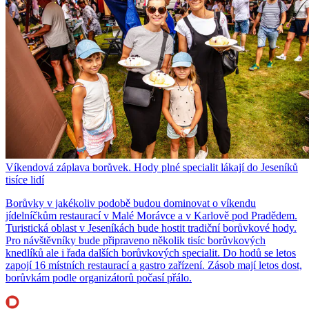
Víkendová záplava borůvek. Hody plné specialit lákají do Jeseníků
tisíce lidí
Borůvky v jakékoliv podobě budou dominovat o víkendu
jídelníčkům restaurací v Malé Morávce a v Karlově pod Pradědem.
Turistická oblast v Jeseníkách bude hostit tradiční borůvkové hody.
Pro návštěvníky bude připraveno několik tisíc borůvkových
knedlíků ale i řada dalších borůvkových specialit. Do hodů se letos
zapojí 16 místních restaurací a gastro zařízení. Zásob mají letos dost,
borůvkám podle organizátorů počasí přálo.