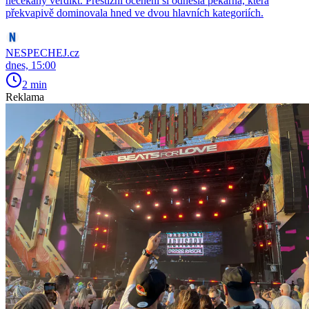
nečekaný verdikt. Prestižní ocenění si odnesla pekárna, která
překvapivě dominovala hned ve dvou hlavních kategoriích.
NESPECHEJ.cz
dnes, 15:00
2 min
Reklama