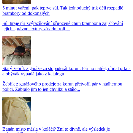
5 minut vaření, pak teprve sůl. Tak jednoduchý trik dělí rozpadlé
brambory od dokonalých
Sůl hraje při zvýrazňování přirozené chuti brambor a zajišťování
jejich správné textury zásadní roli....
Starý žebřík z garáže za stopadesát korun. Pár ho natřel, přidal prkna
a obývák vypadá jako z katalogu
Žebřík z garážového prodeje za korun přetvořil pár v nádhernou
polici. Zabralo jim to jen chvilku a stálo...
Banán místo másla v koláči? Zní to divně, ale výsledek je