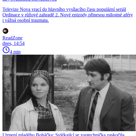
Televize Nova vrací do hlavního vysílacího času populární seriál
Ordinace v růžové zahradě 2. Nové epizody přinesou milostné aféry
i vážná osobní traumata.
ReadZone
dnes, 14:54
4 min
Utrpení mladého Boháčka: Svlékající se zootechnička zaskočila