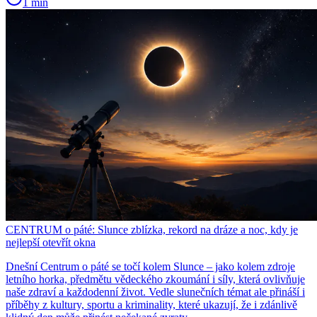
1 min
CENTRUM o páté: Slunce zblízka, rekord na dráze a noc, kdy je
nejlepší otevřít okna
Dnešní Centrum o páté se točí kolem Slunce – jako kolem zdroje
letního horka, předmětu vědeckého zkoumání i síly, která ovlivňuje
naše zdraví a každodenní život. Vedle slunečních témat ale přináší i
příběhy z kultury, sportu a kriminality, které ukazují, že i zdánlivě