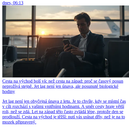
dnes, 06:13
Cesta na východ bolí víc než cesta na západ: proč se časový posun
neprožívá stejně. Jet lag není jen únava, ale posunuté biologické
hodiny
Jet lag není jen obyčejná únava z letu. Je to chvíle, kdy se místní čas
v cíli rozchází s vašimi vnitřními hodinami. A směr cesty hraje větší
roli, než se zdá. Let na západ tělo často zvládá lépe, protože den se
prodlouží. Cesta na východ je těžší: nutí vás usínat dřív, než je na to
mozek připravený.