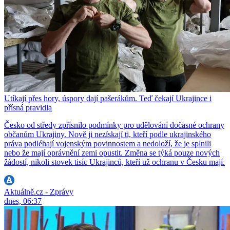
Utíkají přes hory, úspory dají pašerákům. Teď čekají Ukrajince i
přísná pravidla
Česko od středy zpřísnilo podmínky pro udělování dočasné ochrany
občanům Ukrajiny. Nově ji nezískají ti, kteří podle ukrajinského
práva podléhají vojenským povinnostem a nedoloží, že je splnili
nebo že mají oprávnění zemi opustit. Změna se týká pouze nových
žádostí, nikoli stovek tisíc Ukrajinců, kteří už ochranu v Česku mají.
Aktuálně.cz - Zprávy
dnes, 06:37