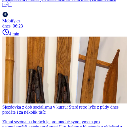
brýlí.
Mobify.cz
dnes, 06:23
4 min
Sjezdovka z dob socialismu v kurzu: Staré retro lyže z půdy dnes
prodáte i za několik tisíc
Zimní sezóna na horách je pro mnohé synonymem pro
nejmodernější carvingové speciálky, helmy s bluetooth a oblečení z