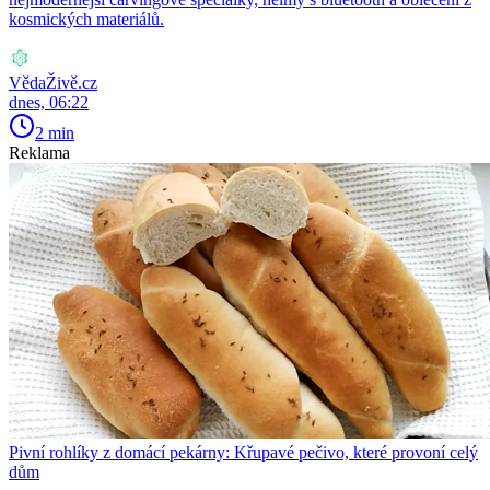
kosmických materiálů.
VědaŽivě.cz
dnes, 06:22
2 min
Reklama
Pivní rohlíky z domácí pekárny: Křupavé pečivo, které provoní celý
dům