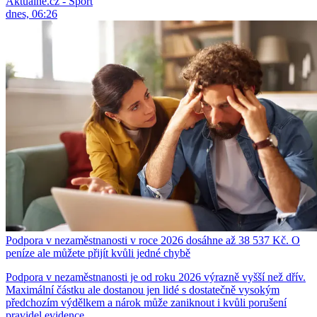
Aktuálně.cz - Sport
dnes, 06:26
Podpora v nezaměstnanosti v roce 2026 dosáhne až 38 537 Kč. O
peníze ale můžete přijít kvůli jedné chybě
Podpora v nezaměstnanosti je od roku 2026 výrazně vyšší než dřív.
Maximální částku ale dostanou jen lidé s dostatečně vysokým
předchozím výdělkem a nárok může zaniknout i kvůli porušení
pravidel evidence.