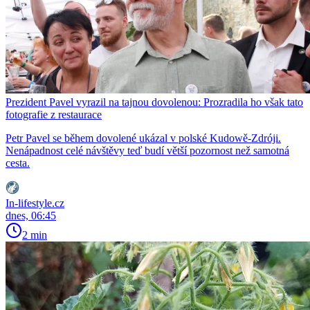
Prezident Pavel vyrazil na tajnou dovolenou: Prozradila ho však tato
fotografie z restaurace
Petr Pavel se během dovolené ukázal v polské Kudowě-Zdróji.
Nenápadnost celé návštěvy teď budí větší pozornost než samotná
cesta.
In-lifestyle.cz
dnes, 06:45
2 min