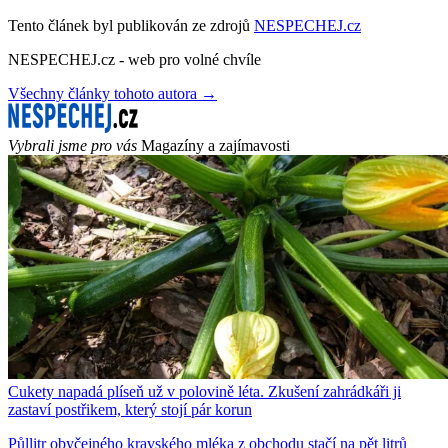
Tento článek byl publikován ze zdrojů
NESPECHEJ.cz
NESPECHEJ.cz - web pro volné chvíle
Všechny články tohoto autora →
Vybrali jsme pro vás
Magazíny a zajímavosti
Cukety napadá plíseň už v polovině léta. Zkušení zahrádkáři ji
zastaví postřikem, který stojí pár korun
Půllitr obyčejného kravského mléka z obchodu stačí na pět litrů