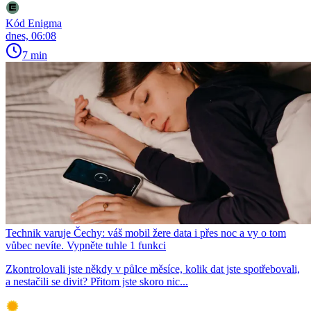
Kód Enigma
dnes, 06:08
7 min
Technik varuje Čechy: váš mobil žere data i přes noc a vy o tom
vůbec nevíte. Vypněte tuhle 1 funkci
Zkontrolovali jste někdy v půlce měsíce, kolik dat jste spotřebovali,
a nestačili se divit? Přitom jste skoro nic...