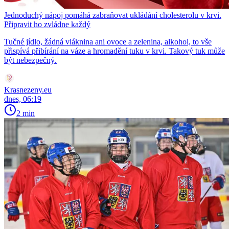
Jednoduchý nápoj pomáhá zabraňovat ukládání cholesterolu v krvi.
Připravit ho zvládne každý
Tučné jídlo, žádná vláknina ani ovoce a zelenina, alkohol, to vše
přispívá přibírání na váze a hromadění tuku v krvi. Takový tuk může
být nebezpečný.
Krasnezeny.eu
dnes, 06:19
2 min