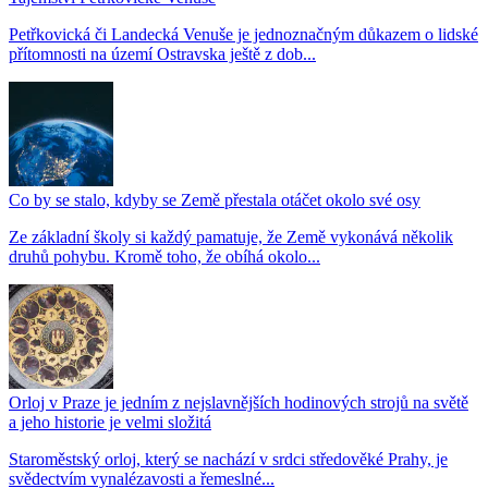
Petřkovická či Landecká Venuše je jednoznačným důkazem o lidské
přítomnosti na území Ostravska ještě z dob...
Co by se stalo, kdyby se Země přestala otáčet okolo své osy
Ze základní školy si každý pamatuje, že Země vykonává několik
druhů pohybu. Kromě toho, že obíhá okolo...
Orloj v Praze je jedním z nejslavnějších hodinových strojů na světě
a jeho historie je velmi složitá
Staroměstský orloj, který se nachází v srdci středověké Prahy, je
svědectvím vynalézavosti a řemeslné...