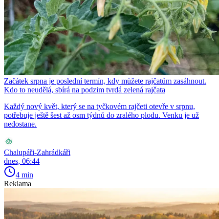
Začátek srpna je poslední termín, kdy můžete rajčatům zasáhnout.
Kdo to neudělá, sbírá na podzim tvrdá zelená rajčata
Každý nový květ, který se na tyčkovém rajčeti otevře v srpnu,
potřebuje ještě šest až osm týdnů do zralého plodu. Venku je už
nedostane.
Chalupáři-Zahrádkáři
dnes, 06:44
4 min
Reklama