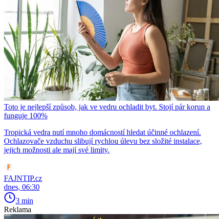
Toto je nejlepší způsob, jak ve vedru ochladit byt. Stojí pár korun a
funguje 100%
Tropická vedra nutí mnoho domácností hledat účinné ochlazení.
Ochlazovače vzduchu slibují rychlou úlevu bez složité instalace,
jejich možnosti ale mají své limity.
FAJNTIP.cz
dnes, 06:30
3 min
Reklama