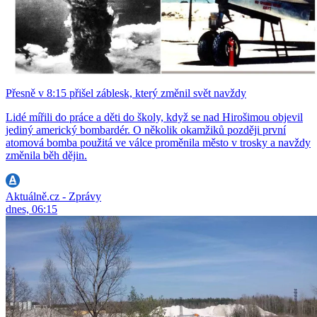
Přesně v 8:15 přišel záblesk, který změnil svět navždy
Lidé mířili do práce a děti do školy, když se nad Hirošimou objevil
jediný americký bombardér. O několik okamžiků později první
atomová bomba použitá ve válce proměnila město v trosky a navždy
změnila běh dějin.
Aktuálně.cz - Zprávy
dnes, 06:15