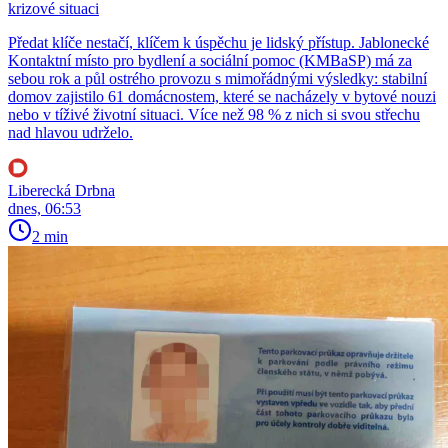
krizové situaci
Předat klíče nestačí, klíčem k úspěchu je lidský přístup. Jablonecké
Kontaktní místo pro bydlení a sociální pomoc (KMBaSP) má za
sebou rok a půl ostrého provozu s mimořádnými výsledky: stabilní
domov zajistilo 61 domácnostem, které se nacházely v bytové nouzi
nebo v tíživé životní situaci. Více než 98 % z nich si svou střechu
nad hlavou udrželo.
Liberecká Drbna
dnes, 06:53
2 min