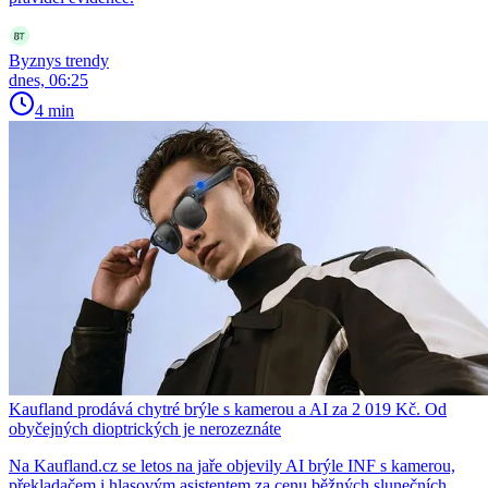
Byznys trendy
dnes, 06:25
4 min
Kaufland prodává chytré brýle s kamerou a AI za 2 019 Kč. Od
obyčejných dioptrických je nerozeznáte
Na Kaufland.cz se letos na jaře objevily AI brýle INF s kamerou,
překladačem i hlasovým asistentem za cenu běžných slunečních