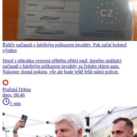
Řidiče načapali s falešným průkazem invalidy. Pak začal kolotoč
výmluv
Hned s několika verzemi příběhu přišel muž, kterého strážníci
načapali s falešným průkazem invalidy za čelním sklem auta.
Nakonec dostal pokutu, vše ale bude ještě řešit státní policie.
Pražská Drbna
dnes, 06:46
1 min