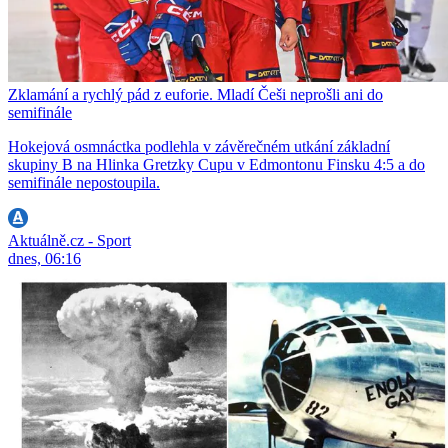
Zklamání a rychlý pád z euforie. Mladí Češi neprošli ani do
semifinále
Hokejová osmnáctka podlehla v závěrečném utkání základní
skupiny B na Hlinka Gretzky Cupu v Edmontonu Finsku 4:5 a do
semifinále nepostoupila.
Aktuálně.cz - Sport
dnes, 06:16