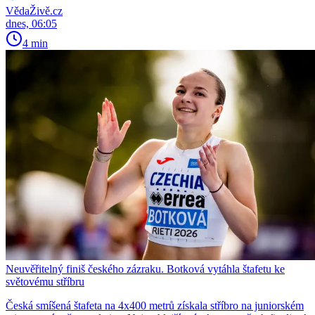
VědaŽivě.cz
dnes, 06:05
4 min
Neuvěřitelný finiš českého zázraku. Botková vytáhla štafetu ke
světovému stříbru
Česká smíšená štafeta na 4x400 metrů získala stříbro na juniorském