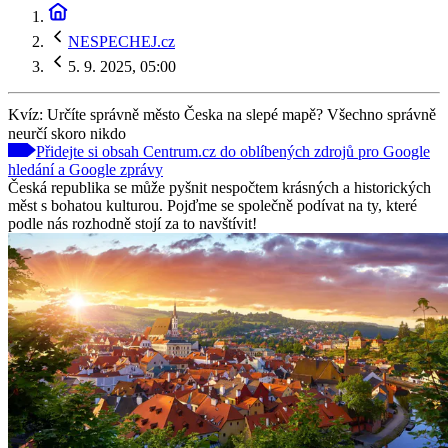
NESPECHEJ.cz
5. 9. 2025, 05:00
Kvíz: Určíte správně město Česka na slepé mapě? Všechno správně
neurčí skoro nikdo
Přidejte si obsah Centrum.cz do oblíbených zdrojů pro Google
hledání a Google zprávy
Česká republika se může pyšnit nespočtem krásných a historických
měst s bohatou kulturou. Pojďme se společně podívat na ty, které
podle nás rozhodně stojí za to navštívit!