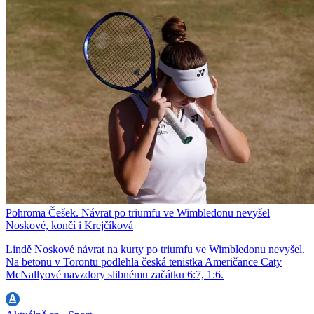
Pohroma Češek. Návrat po triumfu ve Wimbledonu nevyšel
Noskové, končí i Krejčíková
Lindě Noskové návrat na kurty po triumfu ve Wimbledonu nevyšel.
Na betonu v Torontu podlehla česká tenistka Američance Caty
McNallyové navzdory slibnému začátku 6:7, 1:6.