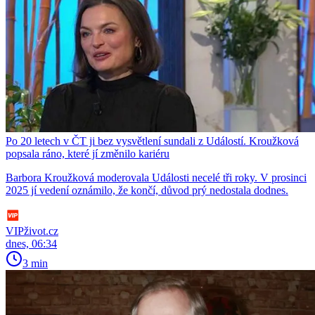
Po 20 letech v ČT ji bez vysvětlení sundali z Událostí. Kroužková
popsala ráno, které jí změnilo kariéru
Barbora Kroužková moderovala Události necelé tři roky. V prosinci
2025 jí vedení oznámilo, že končí, důvod prý nedostala dodnes.
VIPživot.cz
dnes, 06:34
3 min