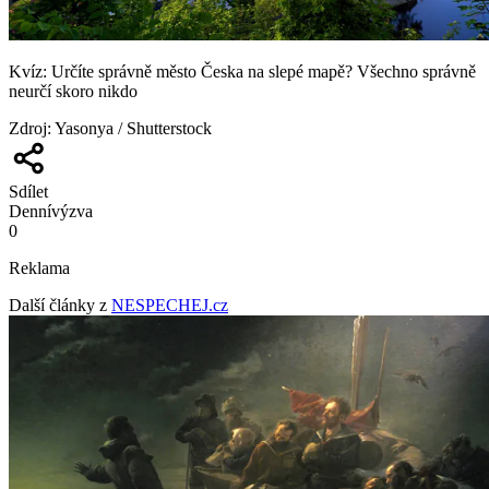
Kvíz: Určíte správně město Česka na slepé mapě? Všechno správně
neurčí skoro nikdo
Zdroj
:
Yasonya / Shutterstock
Sdílet
Denní
výzva
0
Reklama
Další články z
NESPECHEJ.cz