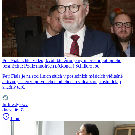
Petr Fiala sdílel video, kvůli kterému je nyní terčem potupného
posměchu: Podle mnohých překonal i Schillerovou
Petr Fiala je na sociálních sítích v posledních měsících viditelně
aktivnější. Jenže právě lehce odlehčená videa z něj často dělají
snadný terč.
In-lifestyle.cz
dnes, 06:32
3 min