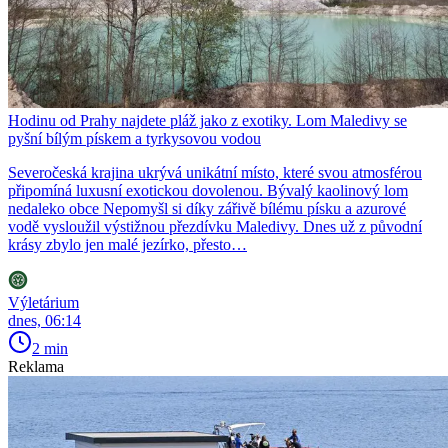
Hodinu od Prahy najdete pláž jako z exotiky. Lom Maledivy se
pyšní bílým pískem a tyrkysovou vodou
Severočeská krajina ukrývá unikátní místo, které svou atmosférou
připomíná luxusní exotickou dovolenou. Bývalý kaolinový lom
nedaleko obce Nepomyšl si díky zářivě bílému písku a azurové
vodě vysloužil výstižnou přezdívku Maledivy. Dnes už z původní
krásy zbylo jen malé jezírko, přesto…
Výletárium
dnes, 06:14
2 min
Reklama