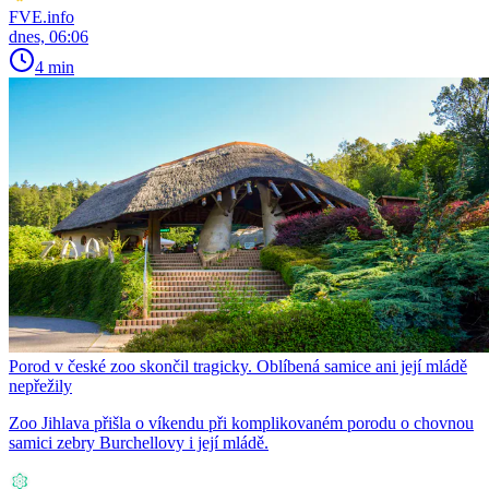
FVE.info
dnes, 06:06
4 min
Porod v české zoo skončil tragicky. Oblíbená samice ani její mládě
nepřežily
Zoo Jihlava přišla o víkendu při komplikovaném porodu o chovnou
samici zebry Burchellovy i její mládě.