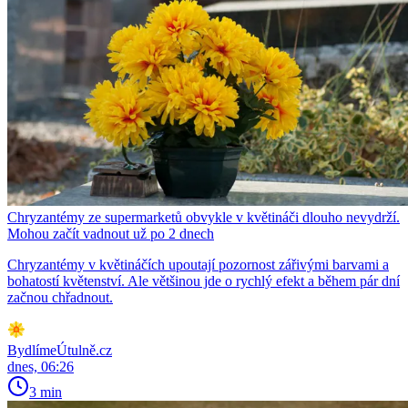
Chryzantémy ze supermarketů obvykle v květináči dlouho nevydrží.
Mohou začít vadnout už po 2 dnech
Chryzantémy v květináčích upoutají pozornost zářivými barvami a
bohatostí květenství. Ale většinou jde o rychlý efekt a během pár dní
začnou chřadnout.
BydlímeÚtulně.cz
dnes, 06:26
3 min