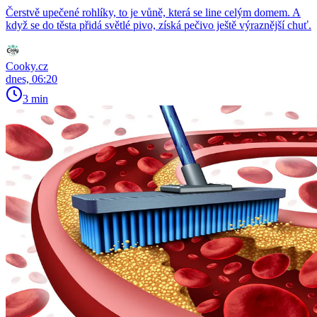
Čerstvě upečené rohlíky, to je vůně, která se line celým domem. A
když se do těsta přidá světlé pivo, získá pečivo ještě výraznější chuť.
Cooky.cz
dnes, 06:20
3 min