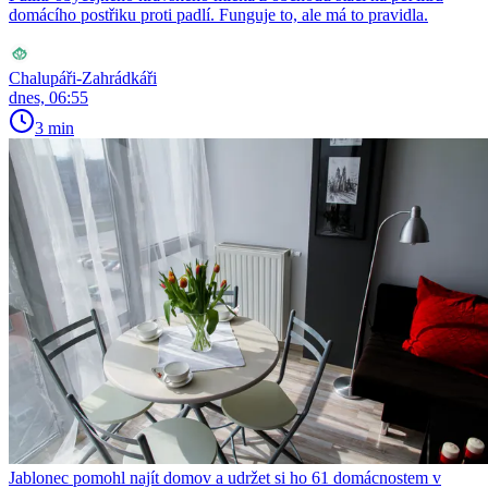
domácího postřiku proti padlí. Funguje to, ale má to pravidla.
Chalupáři-Zahrádkáři
dnes, 06:55
3 min
Jablonec pomohl najít domov a udržet si ho 61 domácnostem v