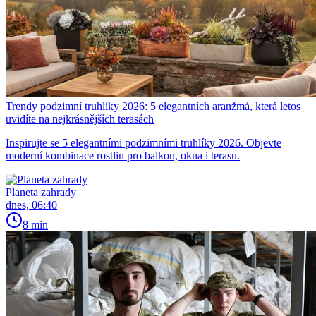
Trendy podzimní truhlíky 2026: 5 elegantních aranžmá, která letos
uvidíte na nejkrásnějších terasách
Inspirujte se 5 elegantními podzimními truhlíky 2026. Objevte
moderní kombinace rostlin pro balkon, okna i terasu.
Planeta zahrady
dnes, 06:40
8 min