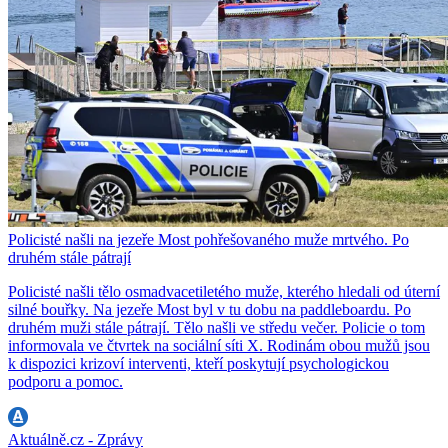
Policisté našli na jezeře Most pohřešovaného muže mrtvého. Po
druhém stále pátrají
Policisté našli tělo osmadvacetiletého muže, kterého hledali od úterní
silné bouřky. Na jezeře Most byl v tu dobu na paddleboardu. Po
druhém muži stále pátrají. Tělo našli ve středu večer. Policie o tom
informovala ve čtvrtek na sociální síti X. Rodinám obou mužů jsou
k dispozici krizoví interventi, kteří poskytují psychologickou
podporu a pomoc.
Aktuálně.cz - Zprávy