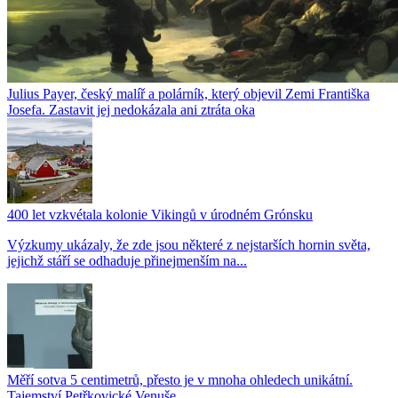
Julius Payer, český malíř a polárník, který objevil Zemi Františka
Josefa. Zastavit jej nedokázala ani ztráta oka
400 let vzkvétala kolonie Vikingů v úrodném Grónsku
Výzkumy ukázaly, že zde jsou některé z nejstarších hornin světa,
jejichž stáří se odhaduje přinejmenším na...
Měří sotva 5 centimetrů, přesto je v mnoha ohledech unikátní.
Tajemství Petřkovické Venuše