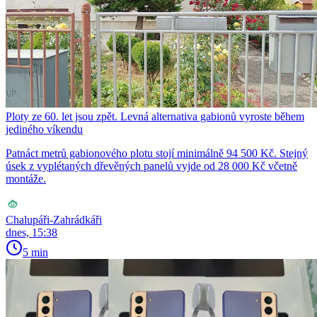
Ploty ze 60. let jsou zpět. Levná alternativa gabionů vyroste během
jediného víkendu
Patnáct metrů gabionového plotu stojí minimálně 94 500 Kč. Stejný
úsek z vyplétaných dřevěných panelů vyjde od 28 000 Kč včetně
montáže.
Chalupáři-Zahrádkáři
dnes, 15:38
5 min