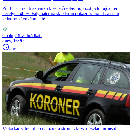
Při 37 °C uvnitř skleníku klesne životaschopnost pylu rajčat na
necelých 40 %. Bílý nátěr na skle tomu dokáže zabránit za cenu
jednoho kávového latte.
Chalupáři-Zahrádkáři
dnes, 16:30
4 min
Motorkář zahynul po nárazu do stromu, když nezvládl průjezd