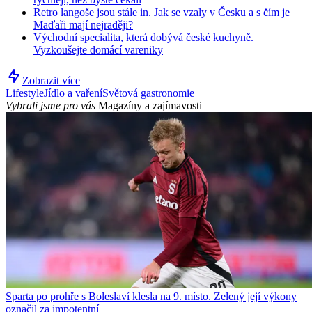
Retro langoše jsou stále in. Jak se vzaly v Česku a s čím je
Maďaři mají nejraději?
Východní specialita, která dobývá české kuchyně.
Vyzkoušejte domácí vareniky
Zobrazit více
Lifestyle
Jídlo a vaření
Světová gastronomie
Vybrali jsme pro vás
Magazíny a zajímavosti
Sparta po prohře s Boleslaví klesla na 9. místo. Zelený její výkony
označil za impotentní