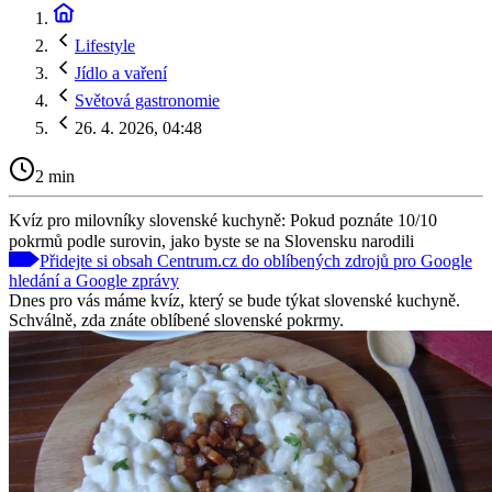
Lifestyle
Jídlo a vaření
Světová gastronomie
26. 4. 2026, 04:48
2 min
Kvíz pro milovníky slovenské kuchyně: Pokud poznáte 10/10
pokrmů podle surovin, jako byste se na Slovensku narodili
Přidejte si obsah Centrum.cz do oblíbených zdrojů pro Google
hledání a Google zprávy
Dnes pro vás máme kvíz, který se bude týkat slovenské kuchyně.
Schválně, zda znáte oblíbené slovenské pokrmy.