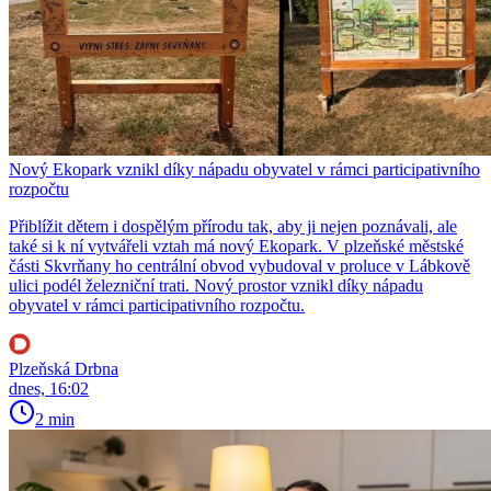
Nový Ekopark vznikl díky nápadu obyvatel v rámci participativního
rozpočtu
Přiblížit dětem i dospělým přírodu tak, aby ji nejen poznávali, ale
také si k ní vytvářeli vztah má nový Ekopark. V plzeňské městské
části Skvrňany ho centrální obvod vybudoval v proluce v Lábkově
ulici podél železniční trati. Nový prostor vznikl díky nápadu
obyvatel v rámci participativního rozpočtu.
Plzeňská Drbna
dnes, 16:02
2 min