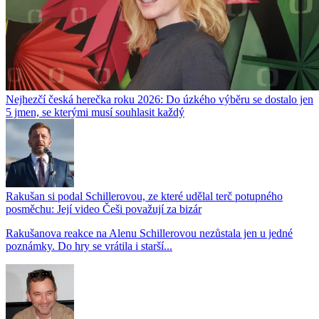
Nejhezčí česká herečka roku 2026: Do úzkého výběru se dostalo jen
5 jmen, se kterými musí souhlasit každý
Rakušan si podal Schillerovou, ze které udělal terč potupného
posměchu: Její video Češi považují za bizár
Rakušanova reakce na Alenu Schillerovou nezůstala jen u jedné
poznámky. Do hry se vrátila i starší...