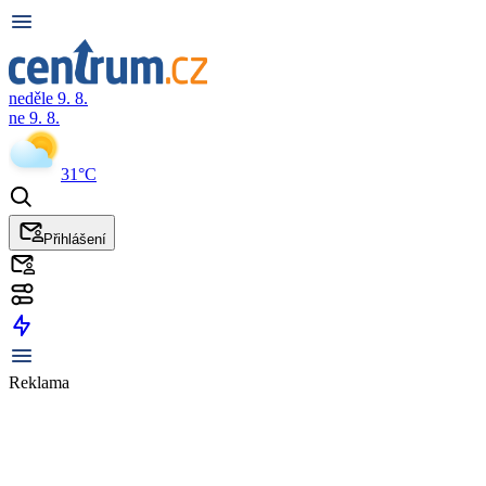
neděle 9. 8.
ne 9. 8.
31°C
Přihlášení
Reklama