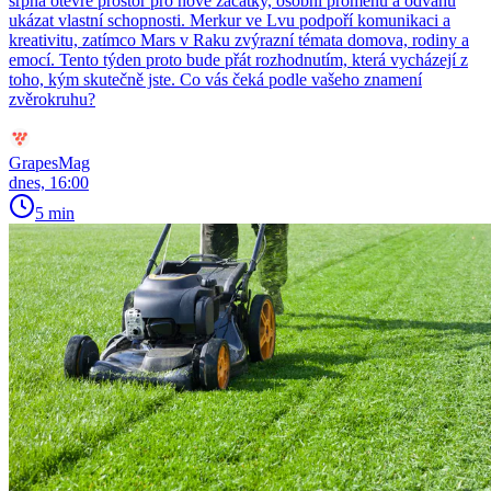
srpna otevře prostor pro nové začátky, osobní proměnu a odvahu
ukázat vlastní schopnosti. Merkur ve Lvu podpoří komunikaci a
kreativitu, zatímco Mars v Raku zvýrazní témata domova, rodiny a
emocí. Tento týden proto bude přát rozhodnutím, která vycházejí z
toho, kým skutečně jste. Co vás čeká podle vašeho znamení
zvěrokruhu?
GrapesMag
dnes, 16:00
5 min