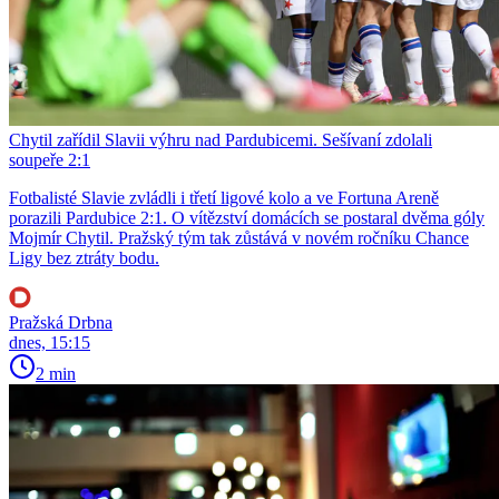
Chytil zařídil Slavii výhru nad Pardubicemi. Sešívaní zdolali
soupeře 2:1
Fotbalisté Slavie zvládli i třetí ligové kolo a ve Fortuna Areně
porazili Pardubice 2:1. O vítězství domácích se postaral dvěma góly
Mojmír Chytil. Pražský tým tak zůstává v novém ročníku Chance
Ligy bez ztráty bodu.
Pražská Drbna
dnes, 15:15
2 min