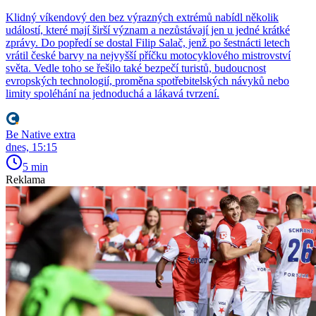
Klidný víkendový den bez výrazných extrémů nabídl několik
událostí, které mají širší význam a nezůstávají jen u jedné krátké
zprávy. Do popředí se dostal Filip Salač, jenž po šestnácti letech
vrátil české barvy na nejvyšší příčku motocyklového mistrovství
světa. Vedle toho se řešilo také bezpečí turistů, budoucnost
evropských technologií, proměna spotřebitelských návyků nebo
limity spoléhání na jednoduchá a lákavá tvrzení.
Be Native extra
dnes, 15:15
5 min
Reklama