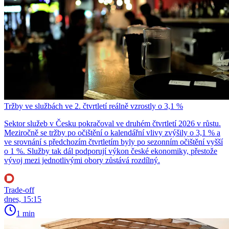
Tržby ve službách ve 2. čtvrtletí reálně vzrostly o 3,1 %
Sektor služeb v Česku pokračoval ve druhém čtvrtletí 2026 v růstu.
Meziročně se tržby po očištění o kalendářní vlivy zvýšily o 3,1 % a
ve srovnání s předchozím čtvrtletím byly po sezonním očištění vyšší
o 1 %. Služby tak dál podporují výkon české ekonomiky, přestože
vývoj mezi jednotlivými obory zůstává rozdílný.
Trade-off
dnes, 15:15
1 min