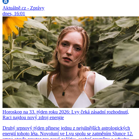
Aktuálně.cz - Zprávy
dnes, 16:01
Horoskop na 33. týden roku 2026: Lvy čeká zásadní rozhodnutí,
Raci najdou nový zdroj energie
Druhý srpnový týden přinese jednu z nejsilnějších astrologických
energií tohoto léta. Novoluní ve Lvu spolu se zatměním Slunce 12.