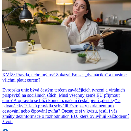
KVÍZ: Pravda, nebo mýtus? Zakázal Brusel „dvanáctku“ a musíme
všichni platit eurem?
Evropská unie bývá častým terčem zavádějících tvrzení a virálních
příspěvků na sociálních sítích. Musí všechny země EU přijmout
euro? A opravdu se blíží konec označení české pivní „desítky“ a
„dvanáctky“? Jaká pravidla schválil Evropský parlament pro
cestování nebo čipování zvířat? Otestujte si v kvízu, jestli i vás
zmátly dezinformace o rozhodnutích EU, která ovlivňují každodenní
život.