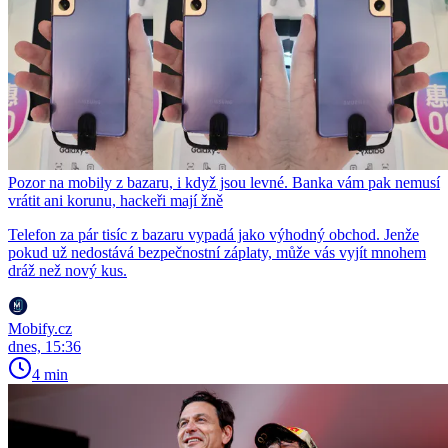
Pozor na mobily z bazaru, i když jsou levné. Banka vám pak nemusí
vrátit ani korunu, hackeři mají žně
Telefon za pár tisíc z bazaru vypadá jako výhodný obchod. Jenže
pokud už nedostává bezpečnostní záplaty, může vás vyjít mnohem
dráž než nový kus.
Mobify.cz
dnes, 15:36
4 min