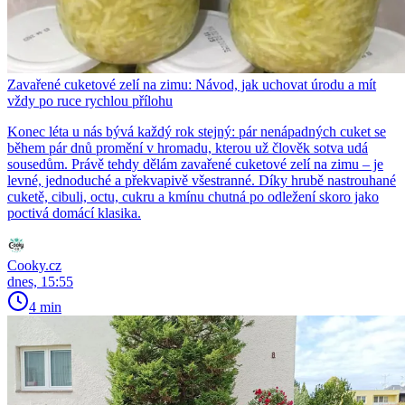
Zavařené cuketové zelí na zimu: Návod, jak uchovat úrodu a mít
vždy po ruce rychlou přílohu
Konec léta u nás bývá každý rok stejný: pár nenápadných cuket se
během pár dnů promění v hromadu, kterou už člověk sotva udá
sousedům. Právě tehdy dělám zavařené cuketové zelí na zimu – je
levné, jednoduché a překvapivě všestranné. Díky hrubě nastrouhané
cuketě, cibuli, octu, cukru a kmínu chutná po odležení skoro jako
poctivá domácí klasika.
Cooky.cz
dnes, 15:55
4 min