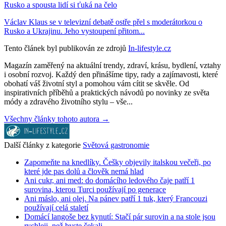
Rusko a spousta lidí si ťuká na čelo
Václav Klaus se v televizní debatě ostře přel s moderátorkou o
Rusko a Ukrajinu. Jeho vystoupení přitom...
Tento článek byl publikován ze zdrojů
In-lifestyle.cz
Magazín zaměřený na aktuální trendy, zdraví, krásu, bydlení, vztahy
i osobní rozvoj. Každý den přinášíme tipy, rady a zajímavosti, které
obohatí váš životní styl a pomohou vám cítit se skvěle. Od
inspirativních příběhů a praktických návodů po novinky ze světa
módy a zdravého životního stylu – vše...
Všechny články tohoto autora →
Další články z kategorie
Světová gastronomie
Zapomeňte na knedlíky. Češky objevily italskou večeři, po
které jde pas dolů a člověk nemá hlad
Ani cukr, ani med: do domácího ledového čaje patří 1
surovina, kterou Turci používají po generace
Ani máslo, ani olej. Na pánev patří 1 tuk, který Francouzi
používají celá staletí
Domácí langoše bez kynutí: Stačí pár surovin a na stole jsou
rychleji, než byste čekali