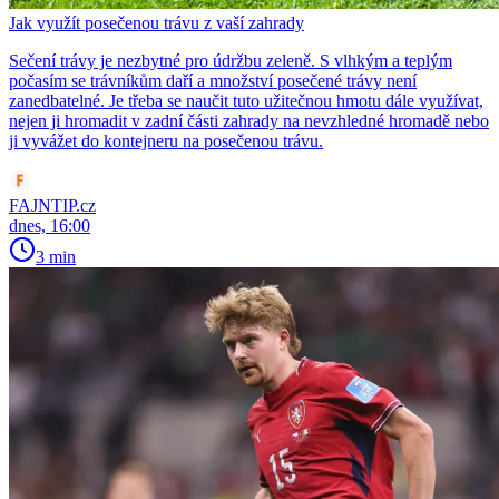
Jak využít posečenou trávu z vaší zahrady
Sečení trávy je nezbytné pro údržbu zeleně. S vlhkým a teplým
počasím se trávníkům daří a množství posečené trávy není
zanedbatelné. Je třeba se naučit tuto užitečnou hmotu dále využívat,
nejen ji hromadit v zadní části zahrady na nevzhledné hromadě nebo
ji vyvážet do kontejneru na posečenou trávu.
FAJNTIP.cz
dnes, 16:00
3 min