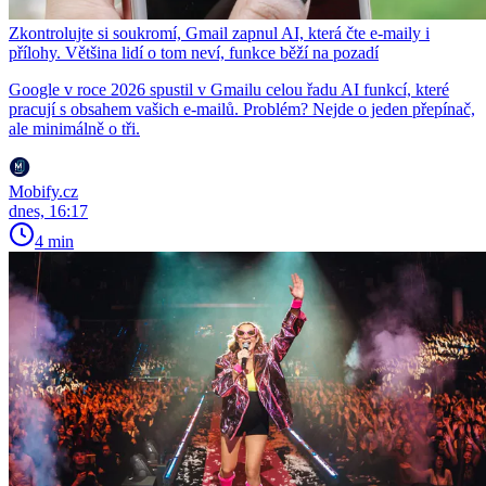
Zkontrolujte si soukromí, Gmail zapnul AI, která čte e-maily i
přílohy. Většina lidí o tom neví, funkce běží na pozadí
Google v roce 2026 spustil v Gmailu celou řadu AI funkcí, které
pracují s obsahem vašich e-mailů. Problém? Nejde o jeden přepínač,
ale minimálně o tři.
Mobify.cz
dnes, 16:17
4 min