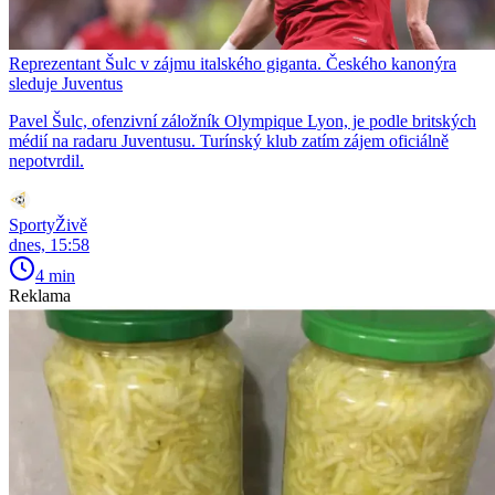
Reprezentant Šulc v zájmu italského giganta. Českého kanonýra
sleduje Juventus
Pavel Šulc, ofenzivní záložník Olympique Lyon, je podle britských
médií na radaru Juventusu. Turínský klub zatím zájem oficiálně
nepotvrdil.
SportyŽivě
dnes, 15:58
4 min
Reklama