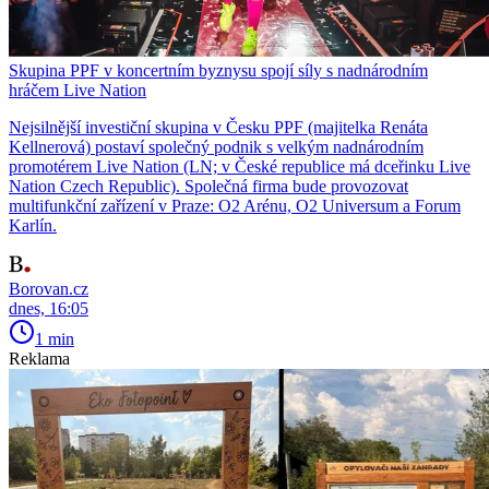
Skupina PPF v koncertním byznysu spojí síly s nadnárodním
hráčem Live Nation
Nejsilnější investiční skupina v Česku PPF (majitelka Renáta
Kellnerová) postaví společný podnik s velkým nadnárodním
promotérem Live Nation (LN; v České republice má dceřinku Live
Nation Czech Republic). Společná firma bude provozovat
multifunkční zařízení v Praze: O2 Arénu, O2 Universum a Forum
Karlín.
Borovan.cz
dnes, 16:05
1 min
Reklama