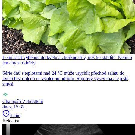
Letní salát vyběhne do květu a zhořkne dřív, než ho sklidíte. Není to
jen chyba odrůdy
Série dnů s teplotami nad 24 °C může urychlit přechod salátu do
květu bez ohledu na zvolenou odrůdu. Srpnový výsev má ale ještě
smysl.
Chalupáři-Zahrádkáři
dnes, 15:32
4 min
Reklama