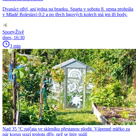
Dvanáct střel, ani jedna na branku. Sparta v sobotu 8. srpna prohrála
v Mladé Boleslavi 0:2 a po třech ligových kolech má jen tři body.
SportyŽivě
dnes, 16:30
3 min
Nad 35 °C rajčata ve skleníku přestanou plodit. Vápenné mléko za
pár korun srazí teplotu dřív, než se listy spálí