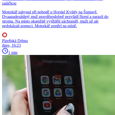
zatáčkou
Motorkář zahynul při nehodě u Horské Kvildy na Šumavě.
Dvaapadesátiletý muž pravděpodobně nezvládl řízení a narazil do
stromu. Na místo okamžitě vyjížděli záchranáři, muži už ale
nedokázali pomoci. Motorkář zemřel na místě.
Plzeňská Drbna
dnes, 16:23
1 min