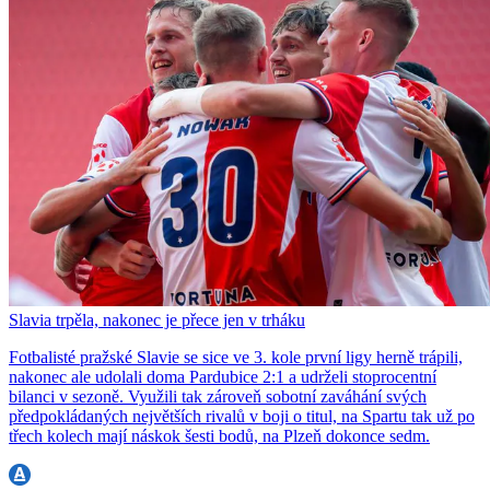
Slavia trpěla, nakonec je přece jen v trháku
Fotbalisté pražské Slavie se sice ve 3. kole první ligy herně trápili,
nakonec ale udolali doma Pardubice 2:1 a udrželi stoprocentní
bilanci v sezoně. Využili tak zároveň sobotní zaváhání svých
předpokládaných největších rivalů v boji o titul, na Spartu tak už po
třech kolech mají náskok šesti bodů, na Plzeň dokonce sedm.