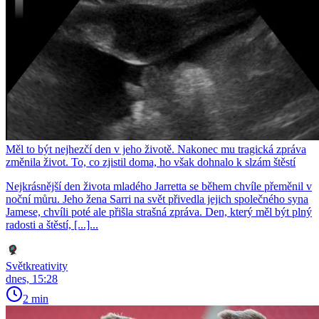
Měl to být nejhezčí den v jeho životě. Nakonec mu tragická zpráva
změnila život. To, co zjistil doma, ho však dohnalo k slzám štěstí
Nejkrásnější den života mladého Jarretta se během chvíle přeměnil v
noční můru. Jeho žena Sarri na svět přivedla jejich společného syna
Jamese, chvíli poté ale přišla strašná zpráva. Den, který měl být plný
radosti a štěstí, [...]...
Světkreativity
dnes, 15:28
2 min