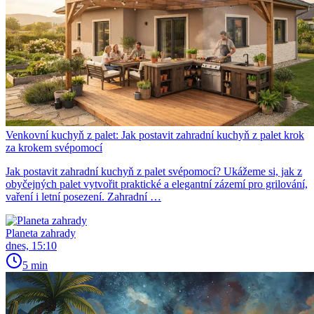
Venkovní kuchyň z palet: Jak postavit zahradní kuchyň z palet krok
za krokem svépomocí
Jak postavit zahradní kuchyň z palet svépomocí? Ukážeme si, jak z
obyčejných palet vytvořit praktické a elegantní zázemí pro grilování,
vaření i letní posezení. Zahradní …
Planeta zahrady
dnes, 15:10
5 min