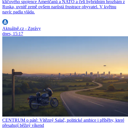
klíčového spojence Američanů a NATO a čelí hybridním hrozbám z
Ruska, uvnitř země ovšem narůstá frustrace obyvatel. V květnu
navíc padla vláda.
Aktuálně.cz - Zprávy
dnes, 15:17
CENTRUM o páté: Vítězný Salač, politické ambice i příběhy, které
přesahují běžný víkend