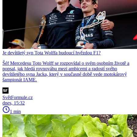
Je devítiletý syn Tota Wolffa budoucí hvězdou F1?
Šéf Mercedesu Toto Wolff se rozpovídal o svém osobním životě a
popsal, jak hledá rovnováhu mezi ambicemi a radostí svého
devítiletého syna Jacka, který v současné době vede motokárový
šampionát IAME.
SvětFormule.cz
dnes, 15:32
1 min