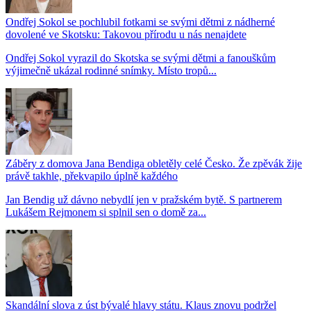
Ondřej Sokol se pochlubil fotkami se svými dětmi z nádherné
dovolené ve Skotsku: Takovou přírodu u nás nenajdete
Ondřej Sokol vyrazil do Skotska se svými dětmi a fanouškům
výjimečně ukázal rodinné snímky. Místo tropů...
Záběry z domova Jana Bendiga obletěly celé Česko. Že zpěvák žije
právě takhle, překvapilo úplně každého
Jan Bendig už dávno nebydlí jen v pražském bytě. S partnerem
Lukášem Rejmonem si splnil sen o domě za...
Skandální slova z úst bývalé hlavy státu. Klaus znovu podržel