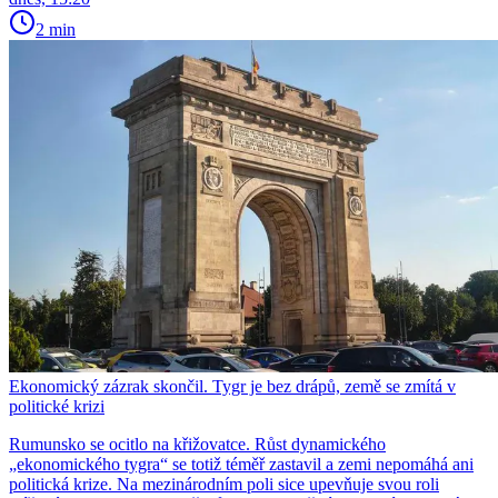
2 min
Ekonomický zázrak skončil. Tygr je bez drápů, země se zmítá v
politické krizi
Rumunsko se ocitlo na křižovatce. Růst dynamického
„ekonomického tygra“ se totiž téměř zastavil a zemi nepomáhá ani
politická krize. Na mezinárodním poli sice upevňuje svou roli