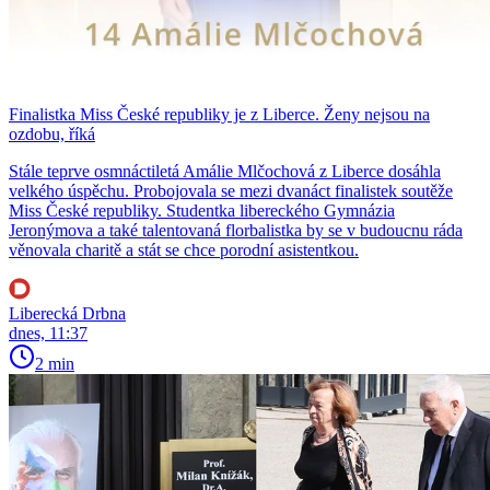
Finalistka Miss České republiky je z Liberce. Ženy nejsou na
ozdobu, říká
Stále teprve osmnáctiletá Amálie Mlčochová z Liberce dosáhla
velkého úspěchu. Probojovala se mezi dvanáct finalistek soutěže
Miss České republiky. Studentka libereckého Gymnázia
Jeronýmova a také talentovaná florbalistka by se v budoucnu ráda
věnovala charitě a stát se chce porodní asistentkou.
Liberecká Drbna
dnes, 11:37
2 min