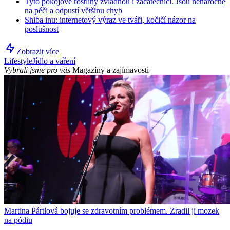
Tyto pokojové rostliny zvládnou i začátečníci. Jsou nenáročné
na péči a odpustí většinu chyb
Shiba inu: internetový výraz ve tváři, kočičí názor na
poslušnost
Zobrazit více
Lifestyle
Jídlo a vaření
Vybrali jsme pro vás
Magazíny a zajímavosti
Martina Pártlová bojuje se zdravotním problémem. Zradil ji mozek
na pódiu