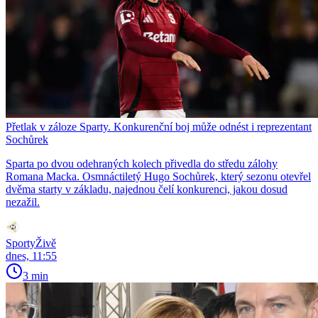
Přetlak v záloze Sparty. Konkurenční boj může odnést i reprezentant
Sochůrek
Sparta po dvou odehraných kolech přivedla do středu zálohy
Romana Macka. Osmnáctiletý Hugo Sochůrek, který sezonu otevřel
dvěma starty v základu, najednou čelí konkurenci, jakou dosud
nezažil.
SportyŽivě
dnes, 11:55
3 min