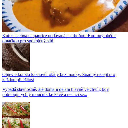
Kuřecí stehna na paprice podávaná s tarhoňou: Rodinný oběd s
omáčkou pro spokojený stůl
Objevte kouzlo kakaové rolády bez mouky: Snadný recept pro
každou příležitost
Vypadá slavnostně, ale doma ji dělám hlavně ve chvíli, kdy
potřebuji rychlý moučník ke kávě a nechci se...