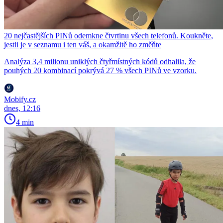
20 nejčastějších PINů odemkne čtvrtinu všech telefonů. Koukněte,
jestli je v seznamu i ten váš, a okamžitě ho změňte
Analýza 3,4 milionu uniklých čtyřmístných kódů odhalila, že
pouhých 20 kombinací pokrývá 27 % všech PINů ve vzorku.
Mobify.cz
dnes, 12:16
4 min