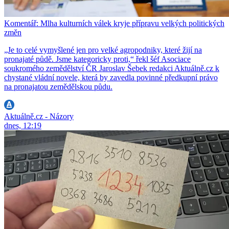
Komentář: Mlha kulturních válek kryje přípravu velkých politických
změn
„Je to celé vymyšlené jen pro velké agropodniky, které žijí na
pronajaté půdě. Jsme kategoricky proti,“ řekl šéf Asociace
soukromého zemědělství ČR Jaroslav Šebek redakci Aktuálně.cz k
chystané vládní novele, která by zavedla povinné předkupní právo
na pronajatou zemědělskou půdu.
Aktuálně.cz - Názory
dnes, 12:19