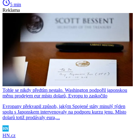
5 min
Reklama
Tohle se nikdy předtím nestalo. Washington podpořil japonskou
měnu prodejem eur místo dolarů, Evropu to zaskočilo
Evropany překvapil způsob, jakým Spojené státy minulý týden
spolu s Japonskem intervenovaly na podporu kurzu jenu. Místo
dolarů totiž prodávaly eura,...
HN.cz