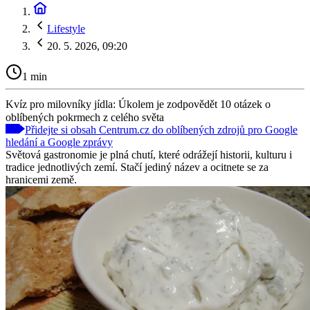
Lifestyle
20. 5. 2026, 09:20
1 min
Kvíz pro milovníky jídla: Úkolem je zodpovědět 10 otázek o
oblíbených pokrmech z celého světa
Přidejte si obsah Centrum.cz do oblíbených zdrojů pro Google
hledání a Google zprávy
Světová gastronomie je plná chutí, které odrážejí historii, kulturu i
tradice jednotlivých zemí. Stačí jediný název a ocitnete se za
hranicemi země.