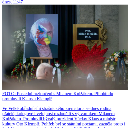
dnes, 11:47
FOTO: Poslední rozloučení s Milanem Knížákem. Při obřadu
promluvili Klaus a Klempíř
Ve Velké obřadní síni strašnického krematoria se dnes rodina,
přátelé, kolegové i veřejnost rozloučili s výtvarníkem Milanem
Knížákem. Promluvili bývalý prezident Václav Klaus a ministr
kultury Oto Klempíř. Pohřeb byl se státními poctami, zazněla proto i