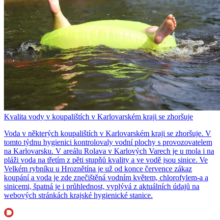
Kvalita vody v koupalištích v Karlovarském kraji se zhoršuje
Voda v některých koupalištích v Karlovarském kraji se zhoršuje. V
tomto týdnu hygienici kontrolovaly vodní plochy s provozovatelem
na Karlovarsku. V areálu Rolava v Karlových Varech je u mola i na
pláži voda na třetím z pěti stupňů kvality a ve vodě jsou sinice. Ve
Velkém rybníku u Hroznětína je už od konce července zákaz
koupání a voda je zde znečištěná vodním květem, chlorofylem-a a
sinicemi, špatná je i průhlednost, vyplývá z aktuálních údajů na
webových stránkách krajské hygienické stanice.