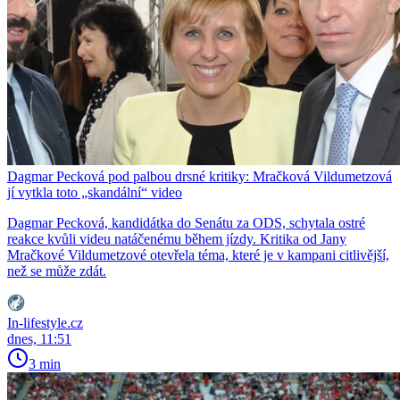
Dagmar Pecková pod palbou drsné kritiky: Mračková Vildumetzová
jí vytkla toto „skandální“ video
Dagmar Pecková, kandidátka do Senátu za ODS, schytala ostré
reakce kvůli videu natáčenému během jízdy. Kritika od Jany
Mračkové Vildumetzové otevřela téma, které je v kampani citlivější,
než se může zdát.
In-lifestyle.cz
dnes, 11:51
3 min