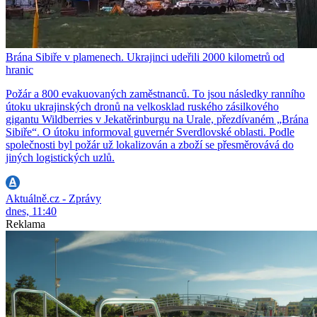
Brána Sibiře v plamenech. Ukrajinci udeřili 2000 kilometrů od
hranic
Požár a 800 evakuovaných zaměstnanců. To jsou následky ranního
útoku ukrajinských dronů na velkosklad ruského zásilkového
gigantu Wildberries v Jekatěrinburgu na Urale, přezdívaném „Brána
Sibiře“. O útoku informoval guvernér Sverdlovské oblasti. Podle
společnosti byl požár už lokalizován a zboží se přesměrovává do
jiných logistických uzlů.
Aktuálně.cz - Zprávy
dnes, 11:40
Reklama