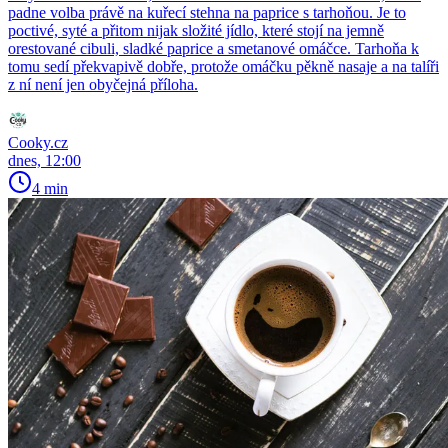
padne volba právě na kuřecí stehna na paprice s tarhoňou. Je to
poctivé, syté a přitom nijak složité jídlo, které stojí na jemně
orestované cibuli, sladké paprice a smetanové omáčce. Tarhoňa k
tomu sedí překvapivě dobře, protože omáčku pěkně nasaje a na talíři
z ní není jen obyčejná příloha.
Cooky.cz
dnes, 12:00
4 min