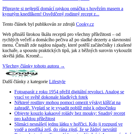
Připravte si nejlepší domácí rajskou omáčku s hovězím masem a
kynutým knedlíkem! Osvědčený rodinný recept z...
Tento článek byl publikován ze zdrojů
Cooky.cz
Web přináší širokou škálu receptů pro všechny příležitosti – od
rychlých večeří a domácího pečiva až po sladké dezerty a slavnostní
menu. Čtenáři zde najdou nápady, které potěší začátečníky i zkušené
kuchaře, a spoustu praktických tipů, jak z běžných surovin vykouzlit
skvělá jídla. Kromě...
Všechny články tohoto autora →
Další články z kategorie
Lifestyle
Fotoaparát z roku 1954 přežil digitální revoluci. Analog se
vrací ve světě dokonale hladkých fotek
Některé rostliny mohou pomoci omezit výskyt klíšťat na
zahradě. Vyplatí se je vysadit poblíž míst k odpočinku
Objevte kouzlo kakaové rolády bez mouky: Snadný recept
pro každou příležitost
Slimáci nesnášejí jednu látku v hořčici. Kdo ji rozpustí ve
vodě a postříká zelí, do rána zjistí, že se žádný nevrátil