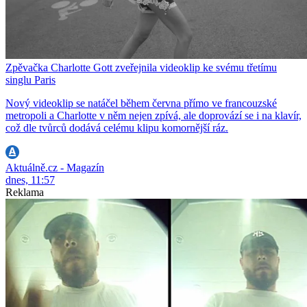
Zpěvačka Charlotte Gott zveřejnila videoklip ke svému třetímu
singlu Paris
Nový videoklip se natáčel během června přímo ve francouzské
metropoli a Charlotte v něm nejen zpívá, ale doprovází se i na klavír,
což dle tvůrců dodává celému klipu komornější ráz.
Aktuálně.cz - Magazín
dnes, 11:57
Reklama