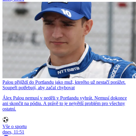
Palou přijíždí do Portlandu jako muž, kterého už nestačí porážet.
Soupeři potřebují, aby začal chybovat
Álex Palou nemusí v neděli v Portlandu vyhrát. Nemusí dokonce
ani skončit na pódiu. A právě to je největší problém pro všechny
ostatní.
Vše o sportu
dnes, 11:51