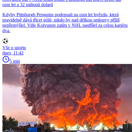
osm let a 32 milionů dolarů
Kdyby Pittsburgh Penguins podepsali na osm let hvězdu, která
pravidelně dává třicet gólů, nikdo by nad délkou smlouvy příliš
nepřemýšlel. Ville Koivunen zatím v NHL nastřílel za celou kariéru
dva.
Vše o sportu
dnes, 11:42
5 min