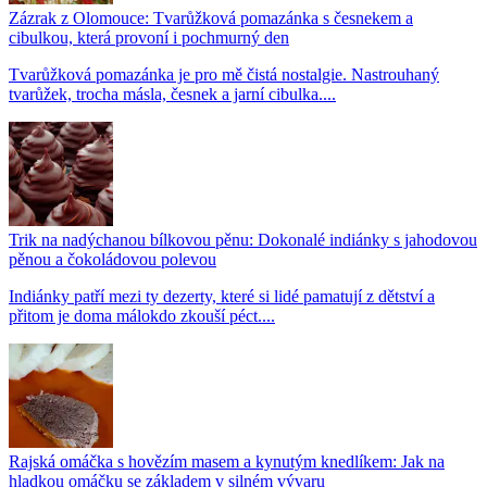
Zázrak z Olomouce: Tvarůžková pomazánka s česnekem a
cibulkou, která provoní i pochmurný den
Tvarůžková pomazánka je pro mě čistá nostalgie. Nastrouhaný
tvarůžek, trocha másla, česnek a jarní cibulka....
Trik na nadýchanou bílkovou pěnu: Dokonalé indiánky s jahodovou
pěnou a čokoládovou polevou
Indiánky patří mezi ty dezerty, které si lidé pamatují z dětství a
přitom je doma málokdo zkouší péct....
Rajská omáčka s hovězím masem a kynutým knedlíkem: Jak na
hladkou omáčku se základem v silném vývaru