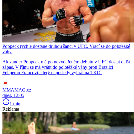
Poppeck rychle dostane druhou šanci v UFC. Vrací se do polotěžké
váhy
Alexander Poppeck má po nevydařeném debutu v UFC dostat další
zápas. V říjnu se má vrátit do polotěžké váhy proti Brazilci
Felipemu Francovi, který naposledy vyhrál na TKO.
MMAMAG.cz
dnes, 12:05
1 min
Reklama