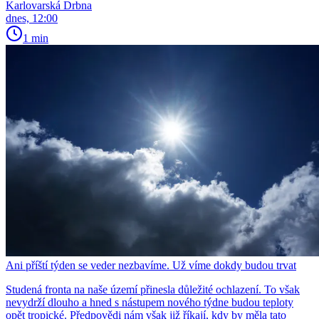
Karlovarská Drbna
dnes, 12:00
1 min
Ani příští týden se veder nezbavíme. Už víme dokdy budou trvat
Studená fronta na naše území přinesla důležité ochlazení. To však
nevydrží dlouho a hned s nástupem nového týdne budou teploty
opět tropické. Předpovědi nám však již říkají, kdy by měla tato