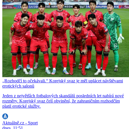
„Rozhodčí to očekávali.“ Korejský svaz je měl uplácet návštěvami
erotických salonů
Jeden z největších fotbalových skandálů posledních let nabírá nové
rozměry. Korejský svaz čelí obvinění, že zahraničním rozhodčím
platil erotické služby.
Aktuálně.cz - Sport
dnes, 11:51