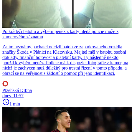
Po krádeži batohu a výběru peněz z karty hledá policie muže z
kamerového záznamu
Zatím neznámý pachatel odcizil batoh ze zaparkovaného vozidla
značky Škoda v Plánici na Klatovsku. Majitel měl v batohu osobní
doklady, finanční hotovost a platební karty. Ty následně někdo
použil k výběru peněz. Policie má k dispozici fotografie z kamer, na
nichž je zachycen muž důležitý pro trestní řízení v tomto případu, a
obrací se na veřejnost s žádostí o pomoc při jeho identifikaci.
Plzeňská Drbna
dnes, 11:57
1 min