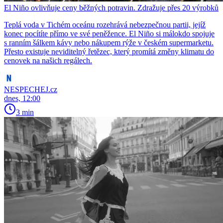
El Niño ovlivňuje ceny běžných potravin. Zdražuje přes 20 výrobků
Teplá voda v Tichém oceánu rozehrává nebezpečnou partii, jejíž
konec pocítíte přímo ve své peněžence. El Niño si málokdo spojuje
s ranním šálkem kávy nebo nákupem rýže v českém supermarketu.
Přesto existuje neviditelný řetězec, který promítá změny klimatu do
cenovek na našich regálech.
NESPECHEJ.cz
dnes, 12:00
3 min