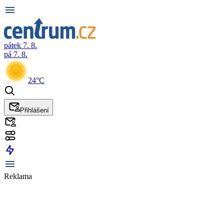
pátek 7. 8.
pá 7. 8.
24°C
Přihlášení
Reklama