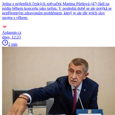
Jedna z nejlepších českých zpěvaček Martina Pártlová (47) řádí na
pódiu během koncertu jako tajfun. V poslední době se ale potýká se
nepříjemným zdravotním problémem, který je ale dle jejích slov
spojen s věkem.
Aplausin.cz
dnes, 12:23
2 min