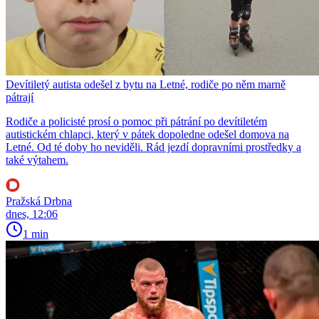
Devítiletý autista odešel z bytu na Letné, rodiče po něm marně
pátrají
Rodiče a policisté prosí o pomoc při pátrání po devítiletém
autistickém chlapci, který v pátek dopoledne odešel domova na
Letné. Od té doby ho neviděli. Rád jezdí dopravními prostředky a
také výtahem.
Pražská Drbna
dnes, 12:06
1 min