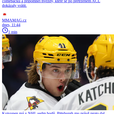
comebacku a připomněl hvězdy, které se po přetrženém ACL
dokázaly vrátit.
MMAMAG.cz
dnes, 11:44
1 min
Koivunen má v NHL sedm bodů. Pittsburgh mu právě proto dal