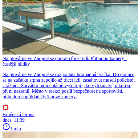
Na plovárně ve Znojmě se popralo třicet lidí. Přibudou kamery i
častější hlídky
Na plovárně ve Znojmě se rozpoutala hromadná rvačka. Do pranice
se na začátku srpna zapojilo až třicet lidí, zasahovat museli policisté i
strážníci. Šarvátku momentálně vyšetřují jako výtržnictví, nikdo se
při ní nezranil. Město v reakci posílí bezpečnost na sportovišti,
přibudou například čtyři nové kamery.
Brněnská Drbna
dnes, 11:39
3 min