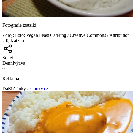
Fotografie tzatziki
Zdroj
:
Foto: Vegan Feast Catering / Creative Commons / Attribution
2.0, tzatziki
Sdílet
Denní
výzva
0
Reklama
Další články z
Cooky.cz