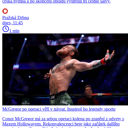
česká hymna a po skončení obřadu vystřelili tři čestné salvy.
Pražská Drbna
dnes, 11:45
1 min
McGregor po operaci věří v návrat. Inspirují ho legendy sportu
Conor McGregor má za sebou operaci kolena po zranění z odvety s
Maxem Hollowayem. Rekonvalescenci bere jako začátek dalšího