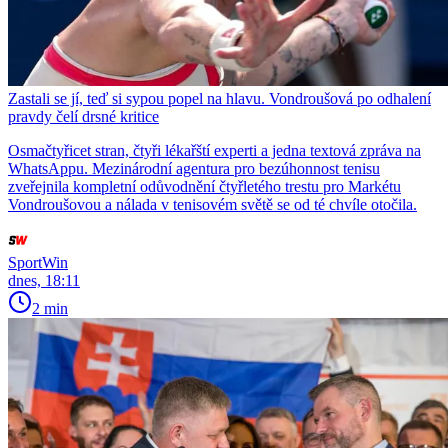
Zastali se jí, teď si sypou popel na hlavu. Vondroušová po odhalení
pravdy čelí drsné kritice
Osmačtyřicet stran, čtyři lékařští experti a jedna textová zpráva na
WhatsAppu. Mezinárodní agentura pro bezúhonnost tenisu
zveřejnila kompletní odůvodnění čtyřletého trestu pro Markétu
Vondroušovou a nálada v tenisovém světě se od té chvíle otočila.
SportWin
dnes, 18:11
2 min