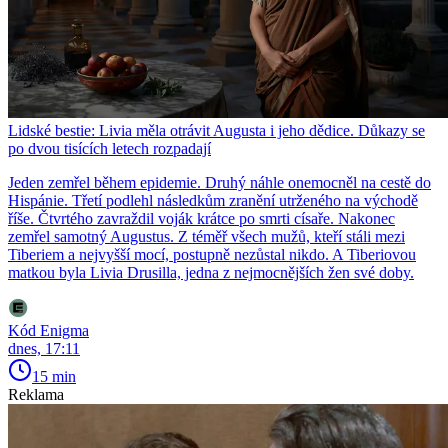
Lidské bestie: Livia měla otrávit Augusta i jeho dědice. Důkazy se
po dvou tisících letech rozpadají
Jeden zemřel během epidemie. Druhý náhle onemocněl na cestě do
Hispánie. Třetí podlehl následkům zranění utrženého na východě
říše. Čtvrtého zavraždil voják krátce po smrti císaře. Nakonec
zemřel samotný Augustus. Z téměř všech mužů, kteří stáli mezi
Tiberiem a nejvyšší mocí, postupně nezůstal nikdo. A Tiberiovou
matkou byla Livia Drusilla, jedna z nejmocnějších žen své doby.
Kód Enigma
dnes, 17:11
15 min
Reklama