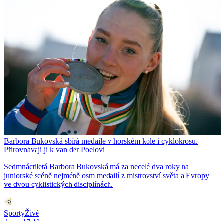
Barbora Bukovská sbírá medaile v horském kole i cyklokrosu.
Přirovnávají ji k van der Poelovi
Sedmnáctiletá Barbora Bukovská má za necelé dva roky na
juniorské scéně nejméně osm medailí z mistrovství světa a Evropy
ve dvou cyklistických disciplínách.
SportyŽivě