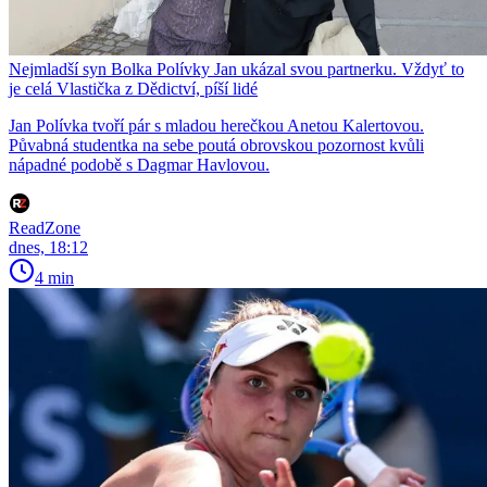
Nejmladší syn Bolka Polívky Jan ukázal svou partnerku. Vždyť to
je celá Vlastička z Dědictví, píší lidé
Jan Polívka tvoří pár s mladou herečkou Anetou Kalertovou.
Půvabná studentka na sebe poutá obrovskou pozornost kvůli
nápadné podobě s Dagmar Havlovou.
ReadZone
dnes, 18:12
4 min