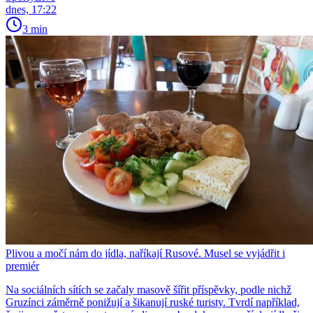
dnes, 17:22
3 min
Plivou a močí nám do jídla, naříkají Rusové. Musel se vyjádřit i
premiér
Na sociálních sítích se začaly masově šířit příspěvky, podle nichž
Gruzínci záměrně ponižují a šikanují ruské turisty. Tvrdí například,