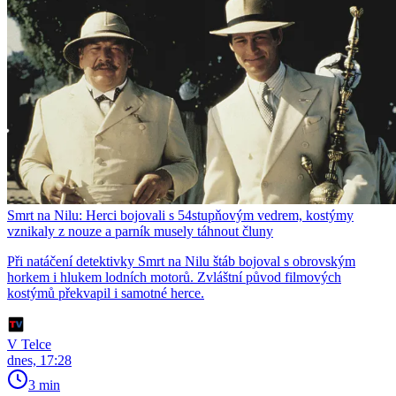
Smrt na Nilu: Herci bojovali s 54stupňovým vedrem, kostýmy
vznikaly z nouze a parník musely táhnout čluny
Při natáčení detektivky Smrt na Nilu štáb bojoval s obrovským
horkem i hlukem lodních motorů. Zvláštní původ filmových
kostýmů překvapil i samotné herce.
V Telce
dnes, 17:28
3 min