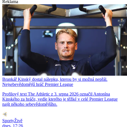
Reklama
Brankář Kinský dostal nálepku, kterou by si možná nepřál.
Nejsebevědomější hráč Premier League
Profilový text The Athletic z 3. srpna 2026 označil Antonína
Kinského za hráče, vedle kterého je těžké v celé Premier League
najít někoho sebevědomějšího.
SportyŽivě
dnes, 17:26