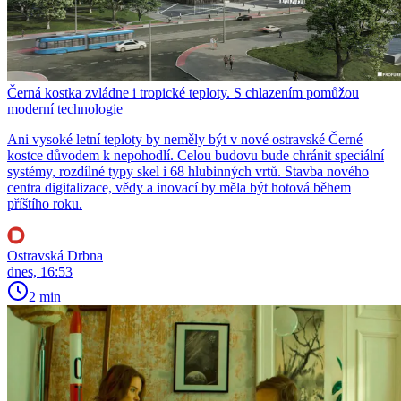
Černá kostka zvládne i tropické teploty. S chlazením pomůžou
moderní technologie
Ani vysoké letní teploty by neměly být v nové ostravské Černé
kostce důvodem k nepohodlí. Celou budovu bude chránit speciální
systémy, rozdílné typy skel i 68 hlubinných vrtů. Stavba nového
centra digitalizace, vědy a inovací by měla být hotová během
příštího roku.
Ostravská Drbna
dnes, 16:53
2 min