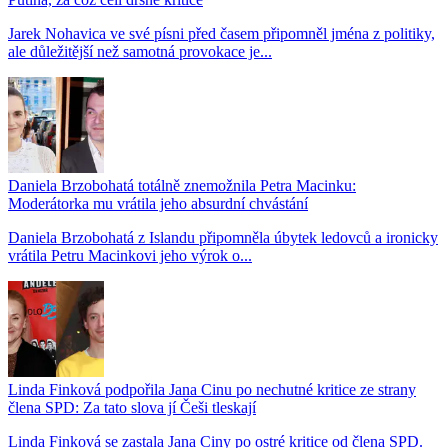
Jarek Nohavica ve své písni před časem připomněl jména z politiky,
ale důležitější než samotná provokace je...
Daniela Brzobohatá totálně znemožnila Petra Macinku:
Moderátorka mu vrátila jeho absurdní chvástání
Daniela Brzobohatá z Islandu připomněla úbytek ledovců a ironicky
vrátila Petru Macinkovi jeho výrok o...
Linda Finková podpořila Jana Cinu po nechutné kritice ze strany
člena SPD: Za tato slova jí Češi tleskají
Linda Finková se zastala Jana Ciny po ostré kritice od člena SPD.