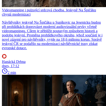
Videomapping i pulzující srdcová chodba. Jeskyně Na Špičáku
chystá modernizaci
Návštěvníky jeskyně Na Špičáku u Supíkovic na Jesenicku budou
při prohlídkách doprovázet moderní audiovizuální prvky včetně
videomappingu. Cílem je přiblížit poutavým způsobem historii a
podobu jeskyní. Proměna prohlídkového okruhu, jehož součástí je i
nové zázemí pro návštěvníky, vyjde na 18,6 milionu korun. Správě
jeskyní ČR se podařilo na modernizaci návštěvnické trasy získat
evropské dotace.
Hanácká Drbna
dnes, 17:12
2 min