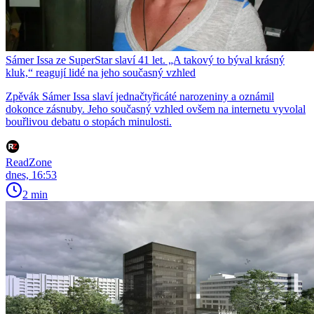
Sámer Issa ze SuperStar slaví 41 let. „A takový to býval krásný
kluk,“ reagují lidé na jeho současný vzhled
Zpěvák Sámer Issa slaví jednačtyřicáté narozeniny a oznámil
dokonce zásnuby. Jeho současný vzhled ovšem na internetu vyvolal
bouřlivou debatu o stopách minulosti.
ReadZone
dnes, 16:53
2 min