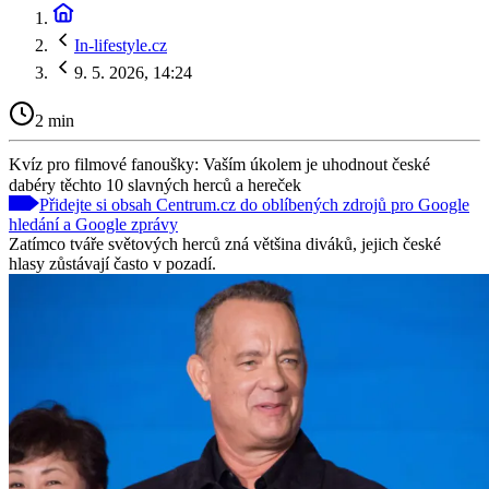
In-lifestyle.cz
9. 5. 2026, 14:24
2 min
Kvíz pro filmové fanoušky: Vaším úkolem je uhodnout české
dabéry těchto 10 slavných herců a hereček
Přidejte si obsah Centrum.cz do oblíbených zdrojů pro Google
hledání a Google zprávy
Zatímco tváře světových herců zná většina diváků, jejich české
hlasy zůstávají často v pozadí.