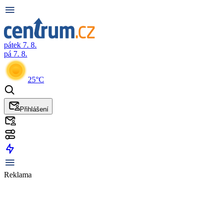
pátek 7. 8.
pá 7. 8.
25°C
Přihlášení
Reklama