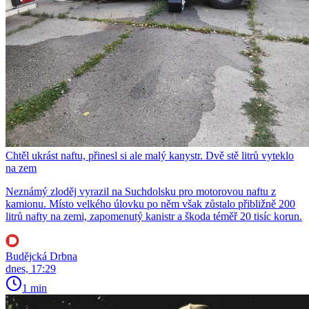
Chtěl ukrást naftu, přinesl si ale malý kanystr. Dvě stě litrů vyteklo
na zem
Neznámý zloděj vyrazil na Suchdolsku pro motorovou naftu z
kamionu. Místo velkého úlovku po něm však zůstalo přibližně 200
litrů nafty na zemi, zapomenutý kanistr a škoda téměř 20 tisíc korun.
Budějcká Drbna
dnes, 17:29
1 min