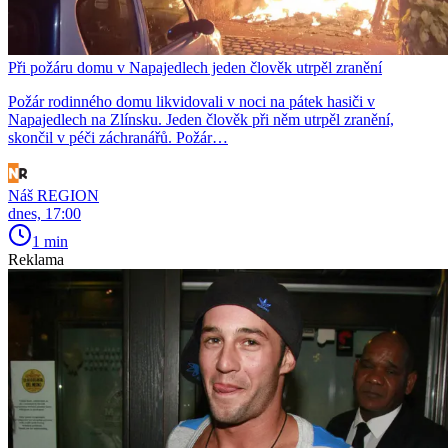
Při požáru domu v Napajedlech jeden člověk utrpěl zranění
Požár rodinného domu likvidovali v noci na pátek hasiči v
Napajedlech na Zlínsku. Jeden člověk při něm utrpěl zranění,
skončil v péči záchranářů. Požár…
Náš REGION
dnes, 17:00
1 min
Reklama