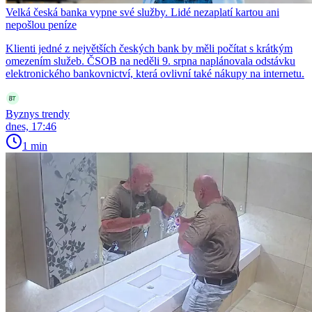
Velká česká banka vypne své služby. Lidé nezaplatí kartou ani
nepošlou peníze
Klienti jedné z největších českých bank by měli počítat s krátkým
omezením služeb. ČSOB na neděli 9. srpna naplánovala odstávku
elektronického bankovnictví, která ovlivní také nákupy na internetu.
Byznys trendy
dnes, 17:46
1 min