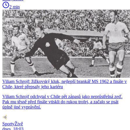
2 min
Viliam Schrojf: žižkovský kluk, nejlepší brankář MS 1962 a finále v
Chile, které přepsaly jeho kariéru
Viliam Schrojf odchytal v Chile pět zápasů jako neprůstřelná zeď.
Pak mu těsně před finále vtiskli do rukou trofej, a začalo se psát
úplně jiné vyprávění.
SportyŽivě
dnes, 18:03