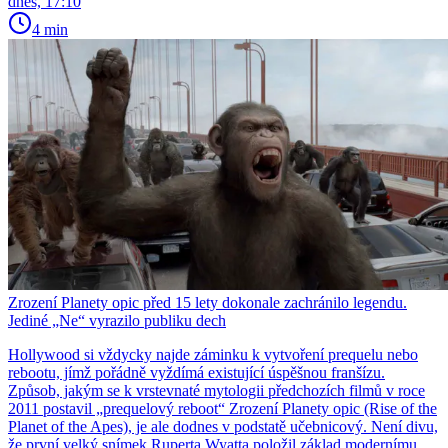
dnes, 17:10
4 min
Zrození Planety opic před 15 lety dokonale zachránilo legendu.
Jediné „Ne“ vyrazilo publiku dech
Hollywood si vždycky najde záminku k vytvoření prequelu nebo
rebootu, jímž pořádně vyždímá existující úspěšnou franšízu.
Způsob, jakým se k vrstevnaté mytologii předchozích filmů v roce
2011 postavil „prequelový reboot“ Zrození Planety opic (Rise of the
Planet of the Apes), je ale dodnes v podstatě učebnicový. Není divu,
že první velký snímek Ruperta Wyatta položil základ modernímu