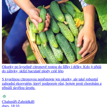
Okurky po kyselině citronové rostou do šířky i délky. Kdo ji přidá
do zálivky, sklízí baculaté plody celé léto
S kyselinou citronovou nepěstujete jen okurky, ale také robustní
zahradní ekosystém, který podporuje růst, bojuje proti chorobám a
přináší skvělou úrodu.
Chalupáři-Zahrádkáři
dnes, 18:10