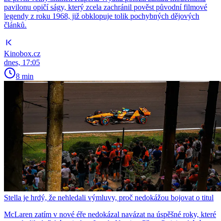
pavilonu opičí ságy, který zcela zachránil pověst původní filmové
legendy z roku 1968, již obklopuje tolik pochybných dějových
článků.
Kinobox.cz
dnes, 17:05
8 min
Stella je hrdý, že nehledali výmluvy, proč nedokážou bojovat o titul
McLaren zatím v nové éře nedokázal navázat na úspěšné roky, které