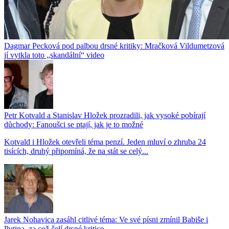
Dagmar Pecková pod palbou drsné kritiky: Mračková Vildumetzová
jí vytkla toto „skandální“ video
Petr Kotvald a Stanislav Hložek prozradili, jak vysoké pobírají
důchody: Fanoušci se ptají, jak je to možné
Kotvald i Hložek otevřeli téma penzí. Jeden mluví o zhruba 24
tisících, druhý připomíná, že na stát se celý...
Jarek Nohavica zasáhl citlivé téma: Ve své písni zmínil Babiše i
Putina, za což čelí drsné kritice