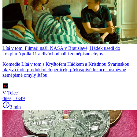
Lítá v tom: Filmaři našli NASA v Bratislavě, Hádek usedl do
kokpitu Apolla 11 a diváci odhalili zeměpisné chyby
Komedie Lítá v tom s Kryštofem Hádkem a Kristínou Svarinskou
ukrývá řadu produkčních perliček, překvapivé lokace i úsměvné
zeměpisné omyly štábu.
V Telce
dnes, 16:49
3 min