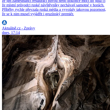
že jim zaměstnanci restaurací plivou nebo dokonce močí do jídla či
že místní průvodci ruské návštěvníky nechávají samotné v horách.
Příběhy rychle převzala ruská média a vyvolaly takovou pozornost,
že se k nim musel vyjádřit i gruzínský premiér.
Aktuálně.cz - Zprávy
dnes, 17:14