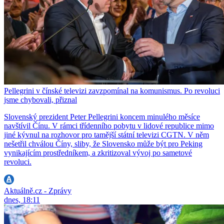
Pellegrini v čínské televizi zavzpomínal na komunismus. Po revoluci
jsme chybovali, přiznal
Slovenský prezident Peter Pellegrini koncem minulého měsíce
navštívil Čínu. V rámci třídenního pobytu v lidové republice mimo
jiné kývnul na rozhovor pro tamější státní televizi CGTN. V něm
nešetřil chválou Číny, sliby, že Slovensko může být pro Peking
vynikajícím prostředníkem, a zkritizoval vývoj po sametové
revoluci.
Aktuálně.cz - Zprávy
dnes, 18:11