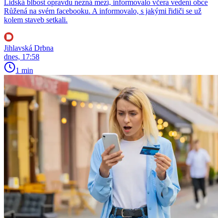
Lidská blbost opravdu nezná mezí, informovalo včera vedení obce
Růžená na svém facebooku. A informovalo, s jakými řidiči se už
kolem staveb setkali.
Jihlavská Drbna
dnes, 17:58
1 min