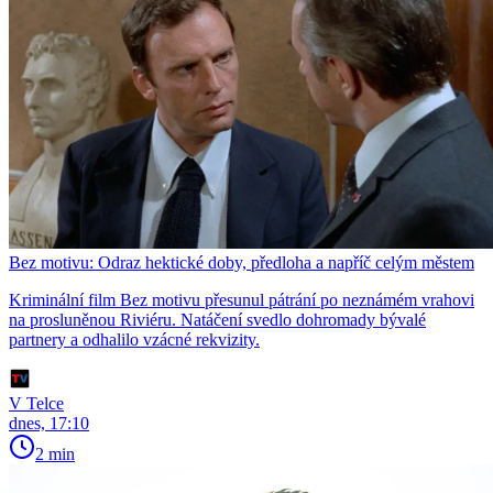
Bez motivu: Odraz hektické doby, předloha a napříč celým městem
Kriminální film Bez motivu přesunul pátrání po neznámém vrahovi
na prosluněnou Riviéru. Natáčení svedlo dohromady bývalé
partnery a odhalilo vzácné rekvizity.
V Telce
dnes, 17:10
2 min