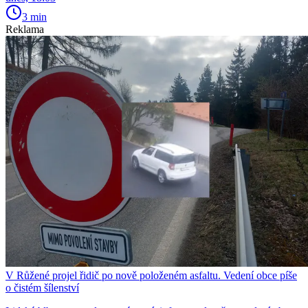
3 min
Reklama
V Růžené projel řidič po nově položeném asfaltu. Vedení obce píše
o čistém šílenství