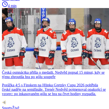
4 min
Česká osmnáctka přišla o medaili. Nedvěd popsal 15 minut, kdy se
týmu zhroutila hra po gólu soupeře
Porážka 4:5 s Finskem na Hlinka Gretzky Cupu 2026 pohřbila
české naděje na semifinále. Trenér Nedvěd pojmenoval opakující se
vzorec: po inkasovaném gólu se hra na čtvrt hodiny rozpadla.
SportyŽivě