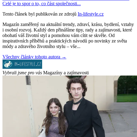
Celé je to spor o to, co část společnosti...
Tento článek byl publikován ze zdrojů
In-lifestyle.cz
Magazín zaměřený na aktuální trendy, zdraví, krásu, bydlení, vztahy
i osobní rozvoj. Každý den přinášíme tipy, rady a zajímavosti, které
obohatí váš životní styl a pomohou vám cítit se skvěle. Od
inspirativních příběhů a praktických návodů po novinky ze světa
módy a zdravého životního stylu – vše...
Všechny články tohoto autora →
Vybrali jsme pro vás
Magazíny a zajímavosti