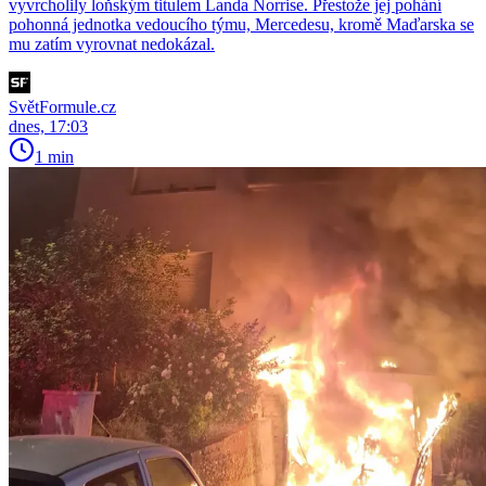
vyvrcholily loňským titulem Landa Norrise. Přestože jej pohání
pohonná jednotka vedoucího týmu, Mercedesu, kromě Maďarska se
mu zatím vyrovnat nedokázal.
SvětFormule.cz
dnes, 17:03
1 min