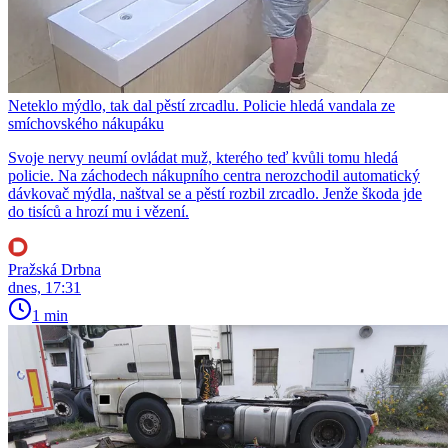
Neteklo mýdlo, tak dal pěstí zrcadlu. Policie hledá vandala ze
smíchovského nákupáku
Svoje nervy neumí ovládat muž, kterého teď kvůli tomu hledá
policie. Na záchodech nákupního centra nerozchodil automatický
dávkovač mýdla, naštval se a pěstí rozbil zrcadlo. Jenže škoda jde
do tisíců a hrozí mu i vězení.
Pražská Drbna
dnes, 17:31
1 min