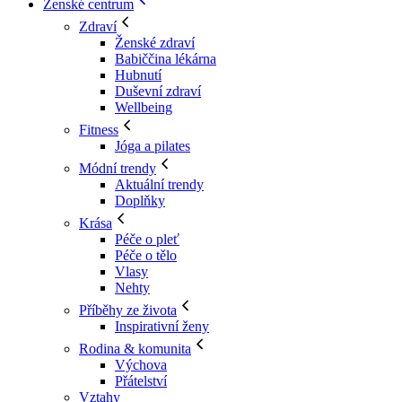
Ženské centrum
Zdraví
Ženské zdraví
Babiččina lékárna
Hubnutí
Duševní zdraví
Wellbeing
Fitness
Jóga a pilates
Módní trendy
Aktuální trendy
Doplňky
Krása
Péče o pleť
Péče o tělo
Vlasy
Nehty
Příběhy ze života
Inspirativní ženy
Rodina & komunita
Výchova
Přátelství
Vztahy