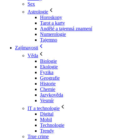
Sex
Astrologie
Horoskopy
Tarot a karty
Andělé a tajemná znamení
Numerologie
Tajemno
Zajímavosti
Věda
Biologie
Ekologie
Fyzika
Geografie
Historie
Chemie
Jazykověda
Vesmír
IT a technologie
Digital
Mobil
Technologie
Trendy
True crime