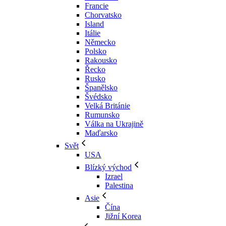
Francie
Chorvatsko
Island
Itálie
Německo
Polsko
Rakousko
Řecko
Rusko
Španělsko
Švédsko
Velká Británie
Rumunsko
Válka na Ukrajině
Maďarsko
Svět
USA
Blízký východ
Izrael
Palestina
Asie
Čína
Jižní Korea