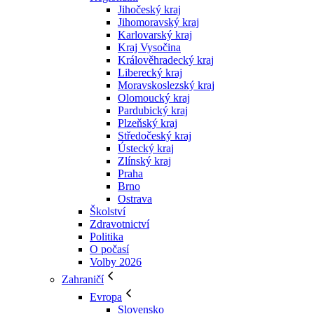
Jihočeský kraj
Jihomoravský kraj
Karlovarský kraj
Kraj Vysočina
Králověhradecký kraj
Liberecký kraj
Moravskoslezský kraj
Olomoucký kraj
Pardubický kraj
Plzeňský kraj
Středočeský kraj
Ústecký kraj
Zlínský kraj
Praha
Brno
Ostrava
Školství
Zdravotnictví
Politika
O počasí
Volby 2026
Zahraničí
Evropa
Slovensko