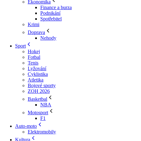
Ekonomika
Finance a burza
Podnikání
Spotřebitel
Krimi
Doprava
Nehody
Sport
Hokej
Fotbal
Tenis
Lyžování
Cyklistika
Atletika
Bojové sporty
ZOH 2026
Basketbal
NBA
Motosport
F1
Auto-moto
Elektromobily
Kultura