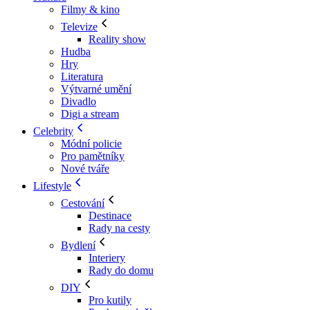
Filmy & kino
Televize
Reality show
Hudba
Hry
Literatura
Výtvarné umění
Divadlo
Digi a stream
Celebrity
Módní policie
Pro pamětníky
Nové tváře
Lifestyle
Cestování
Destinace
Rady na cesty
Bydlení
Interiery
Rady do domu
DIY
Pro kutily