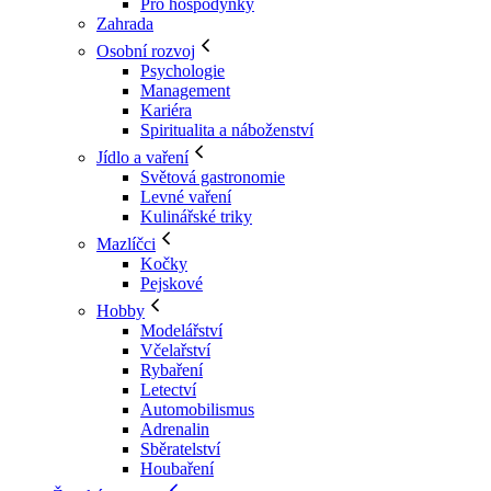
Pro hospodyňky
Zahrada
Osobní rozvoj
Psychologie
Management
Kariéra
Spiritualita a náboženství
Jídlo a vaření
Světová gastronomie
Levné vaření
Kulinářské triky
Mazlíčci
Kočky
Pejskové
Hobby
Modelářství
Včelařství
Rybaření
Letectví
Automobilismus
Adrenalin
Sběratelství
Houbaření