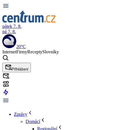
pátek 7. 8.
pá 7. 8.
20°C
Internet
Firmy
Recepty
Slovníky
Přihlášení
Zprávy
Domácí
Regionální