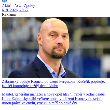
Aktuálně.cz - Zprávy
6. 8. 2026, 20:27
Reklama
Zábranský buduje Kometu po vzoru Fergusona. Kučeřík popisuje,
jak šéf kontroluje každý detail klubu
Majitel, generální manažer a nově opět hlavní trenér v jedné osobě.
Libor Zábranský stáhl veškeré sportovní řízení Komety do svých
rukou právě ve chvíli, kdy klub míří do nové éry.