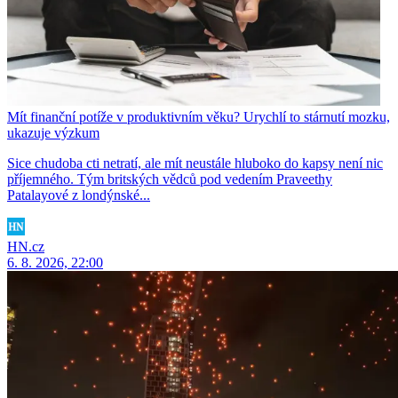
Mít finanční potíže v produktivním věku? Urychlí to stárnutí mozku,
ukazuje výzkum
Sice chudoba cti netratí, ale mít neustále hluboko do kapsy není nic
příjemného. Tým britských vědců pod vedením Praveethy
Patalayové z londýnské...
HN.cz
6. 8. 2026, 22:00