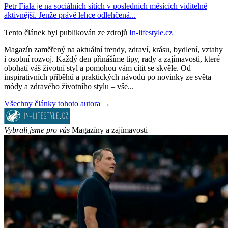
Petr Fiala je na sociálních sítích v posledních měsících viditelně
aktivnější. Jenže právě lehce odlehčená...
Tento článek byl publikován ze zdrojů
In-lifestyle.cz
Magazín zaměřený na aktuální trendy, zdraví, krásu, bydlení, vztahy
i osobní rozvoj. Každý den přinášíme tipy, rady a zajímavosti, které
obohatí váš životní styl a pomohou vám cítit se skvěle. Od
inspirativních příběhů a praktických návodů po novinky ze světa
módy a zdravého životního stylu – vše...
Všechny články tohoto autora →
Vybrali jsme pro vás
Magazíny a zajímavosti