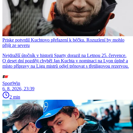
Priske potvrdil Kuchtovo přeřazení k béčku. Rozuzlení by mohlo
přijít ze severu
Nejdražší útočník v historii Sparty dorazil na Letnou 25. července.
O deset dní později chyběl Jan Kuchta v nominaci na Lyon úplně a
místo přípravy na Ligu mistrů odjel trénovat s třetiligovou rezervou.
SportWin
6. 8. 2026, 23:39
2 min