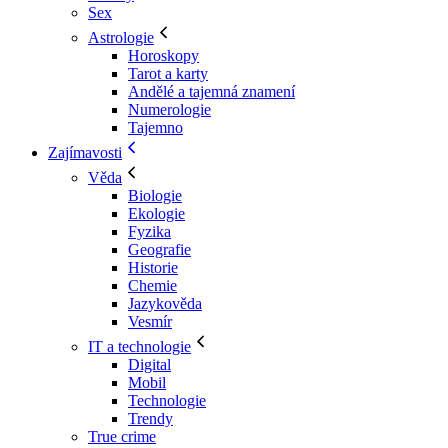
Sex
Astrologie
Horoskopy
Tarot a karty
Andělé a tajemná znamení
Numerologie
Tajemno
Zajímavosti
Věda
Biologie
Ekologie
Fyzika
Geografie
Historie
Chemie
Jazykověda
Vesmír
IT a technologie
Digital
Mobil
Technologie
Trendy
True crime