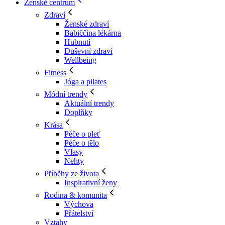
Ženské centrum
Zdraví
Ženské zdraví
Babiččina lékárna
Hubnutí
Duševní zdraví
Wellbeing
Fitness
Jóga a pilates
Módní trendy
Aktuální trendy
Doplňky
Krása
Péče o pleť
Péče o tělo
Vlasy
Nehty
Příběhy ze života
Inspirativní ženy
Rodina & komunita
Výchova
Přátelství
Vztahy