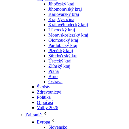
Jihočeský kraj
Jihomoravský kraj
Karlovarský kraj
Kraj Vysočina
Králověhradecký kraj
Liberecký kraj
Moravskoslezský kraj
Olomoucký kraj
Pardubický kraj
Plzeňský kraj
Středočeský kraj
Ústecký kraj
Zlínský kraj
Praha
Brno
Ostrava
Školství
Zdravotnictví
Politika
O počasí
Volby 2026
Zahraničí
Evropa
Slovensko