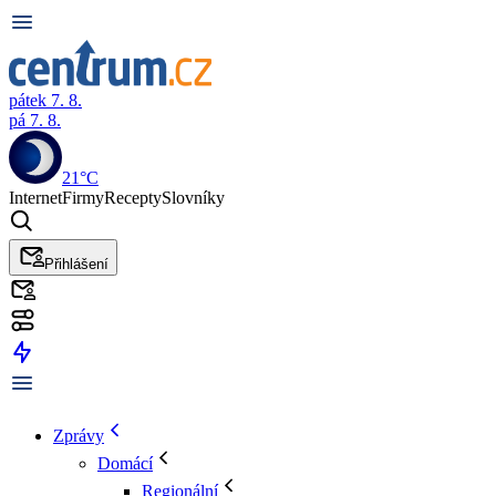
pátek 7. 8.
pá 7. 8.
21°C
Internet
Firmy
Recepty
Slovníky
Přihlášení
Zprávy
Domácí
Regionální