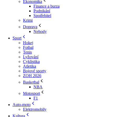
Ekonomika
Finance a burza
Podnikání
Spotřebitel
Krimi
Doprava
Nehody
Sport
Hokej
Fotbal
Tenis
Lyžování
Cyklistika
Atletika
Bojové sporty
ZOH 2026
Basketbal
NBA
Motosport
F1
Auto-moto
Elektromobily
Kultura