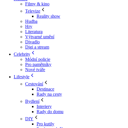
Filmy & kino
Televize
Reality show
Hudba
Hry
Literatura
Výtvarné umění
Divadlo
Digi a stream
Celebrity
Módní policie
Pro pamětníky
Nové tváře
Lifestyle
Cestování
Destinace
Rady na cesty
Bydlení
Interiery
Rady do domu
DIY
Pro kutily