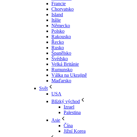
Francie
Chorvatsko
Island
Itálie
Německo
Polsko
Rakousko
Řecko
Rusko
Španělsko
Švédsko
Velká Británie
Rumunsko
Válka na Ukrajině
Maďarsko
Svět
USA
Blízký východ
Izrael
Palestina
Asie
Čína
Jižní Korea