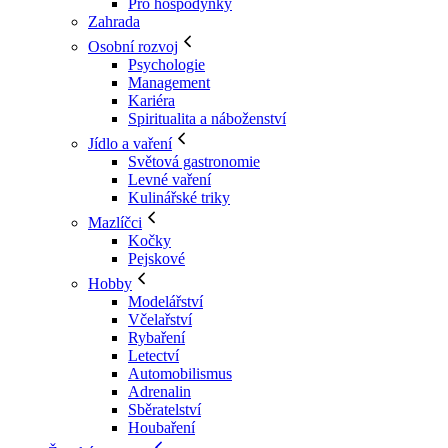
Pro hospodyňky
Zahrada
Osobní rozvoj
Psychologie
Management
Kariéra
Spiritualita a náboženství
Jídlo a vaření
Světová gastronomie
Levné vaření
Kulinářské triky
Mazlíčci
Kočky
Pejskové
Hobby
Modelářství
Včelařství
Rybaření
Letectví
Automobilismus
Adrenalin
Sběratelství
Houbaření