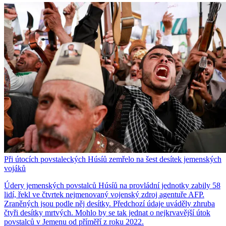
Při útocích povstaleckých Húsíů zemřelo na šest desítek jemenských
vojáků
Údery jemenských povstalců Húsíů na provládní jednotky zabily 58
lidí, řekl ve čtvrtek nejmenovaný vojenský zdroj agentuře AFP.
Zraněných jsou podle něj desítky. Předchozí údaje uváděly zhruba
čtyři desítky mrtvých. Mohlo by se tak jednat o nejkrvavější útok
povstalců v Jemenu od příměří z roku 2022.