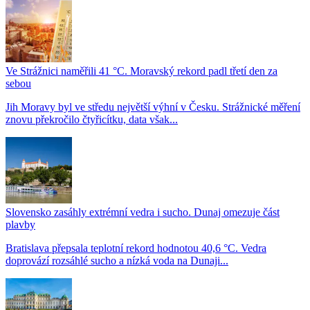
Ve Strážnici naměřili 41 °C. Moravský rekord padl třetí den za
sebou
Jih Moravy byl ve středu největší výhní v Česku. Strážnické měření
znovu překročilo čtyřicítku, data však...
Slovensko zasáhly extrémní vedra i sucho. Dunaj omezuje část
plavby
Bratislava přepsala teplotní rekord hodnotou 40,6 °C. Vedra
doprovází rozsáhlé sucho a nízká voda na Dunaji...