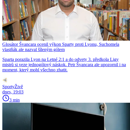
Glosátor Švancara ocenil výkon Sparty proti Lyonu, Suchomela
vlastňák ale nazval šíleným gólem
Sparta porazila Lyon na Letné 2:1 a do odvety 3. předkola Ligy
mistrů si veze jednogólový náskok. Petr Švancara ale upozornil i na
moment, který mohl všechno zhatit.
SportyŽivě
dnes, 19:03
3 min