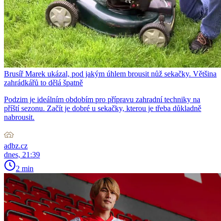
Brusíř Marek ukázal, pod jakým úhlem brousit nůž sekačky. Většina
zahrádkářů to dělá špatně
Podzim je ideálním obdobím pro přípravu zahradní techniky na
příští sezonu. Začít je dobré u sekačky, kterou je třeba důkladně
nabrousit.
adbz.cz
dnes, 21:39
2 min