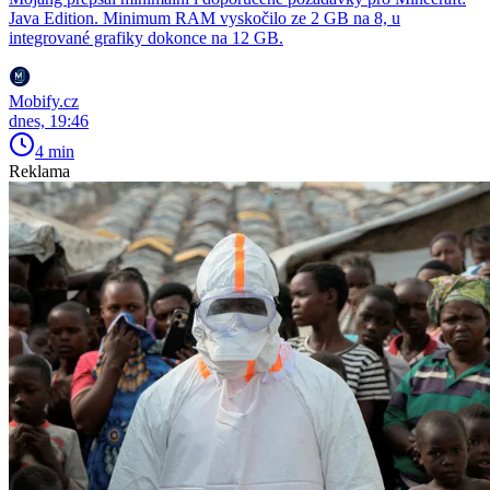
Java Edition. Minimum RAM vyskočilo ze 2 GB na 8, u
integrované grafiky dokonce na 12 GB.
Mobify.cz
dnes, 19:46
4 min
Reklama