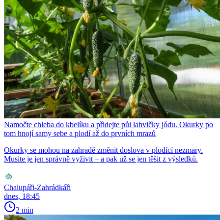
Namočte chleba do kbelíku a přidejte půl lahvičky jódu. Okurky po
tom hnojí samy sebe a plodí až do prvních mrazů
Okurky se mohou na zahradě změnit doslova v plodící nezmary.
Musíte je jen správně vyživit – a pak už se jen těšit z výsledků.
Chalupáři-Zahrádkáři
dnes, 18:45
2 min