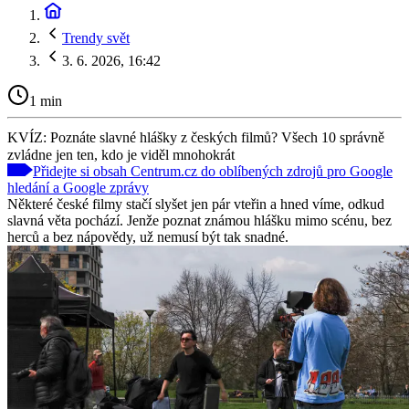
Trendy svět
3. 6. 2026, 16:42
1 min
KVÍZ: Poznáte slavné hlášky z českých filmů? Všech 10 správně
zvládne jen ten, kdo je viděl mnohokrát
Přidejte si obsah Centrum.cz do oblíbených zdrojů pro Google
hledání a Google zprávy
Některé české filmy stačí slyšet jen pár vteřin a hned víme, odkud
slavná věta pochází. Jenže poznat známou hlášku mimo scénu, bez
herců a bez nápovědy, už nemusí být tak snadné.