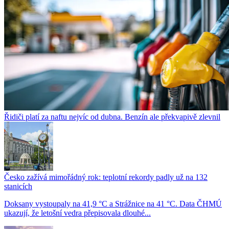
Řidiči platí za naftu nejvíc od dubna. Benzín ale překvapivě zlevnil
Česko zažívá mimořádný rok: teplotní rekordy padly už na 132
stanicích
Doksany vystoupaly na 41,9 °C a Strážnice na 41 °C. Data ČHMÚ
ukazují, že letošní vedra přepisovala dlouhé...