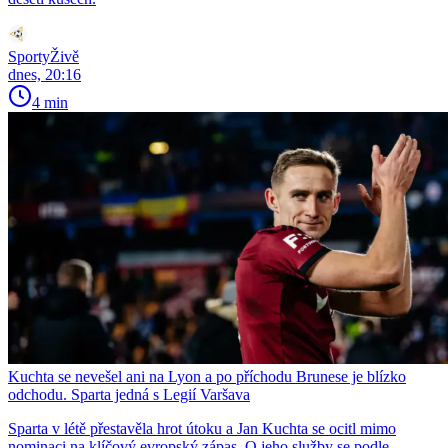
SportyŽivě
dnes, 20:16
4 min
Kuchta se nevešel ani na Lyon a po příchodu Brunese je blízko
odchodu. Sparta jedná s Legií Varšava
Sparta v létě přestavěla hrot útoku a Jan Kuchta se ocitl mimo
nominaci na klíčový evropský zápas. O jeho služby se podle