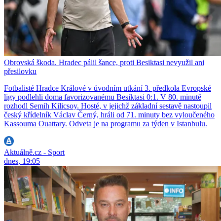
Obrovská škoda. Hradec pálil šance, proti Besiktasi nevyužil ani
přesilovku
Fotbalisté Hradce Králové v úvodním utkání 3. předkola Evropské
ligy podlehli doma favorizovanému Besiktasi 0:1. V 80. minutě
rozhodl Semih Kilicsoy. Hosté, v jejichž základní sestavě nastoupil
český křídelník Václav Černý, hráli od 71. minuty bez vyloučeného
Kassouma Ouattary. Odveta je na programu za týden v Istanbulu.
Aktuálně.cz - Sport
dnes, 19:05