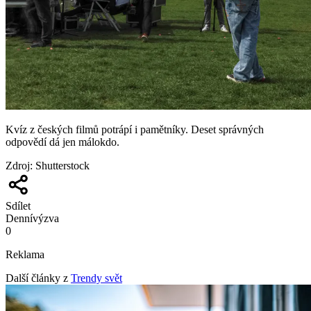
Kvíz z českých filmů potrápí i pamětníky. Deset správných
odpovědí dá jen málokdo.
Zdroj
:
Shutterstock
Sdílet
Denní
výzva
0
Reklama
Další články z
Trendy svět