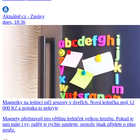
Aktuálně.cz - Zprávy
dnes, 18:36
Magnetky na lednici ničí senzory v dveřích. Nová lednička stojí 12
000 Kč a pojistka to nekryje
Magnety představují pro většinu ledniček velkou hrozbu. Pokud je
tam máte i vy, raději je rychle sundejte, protože jinak přijdete o plno
peněz.