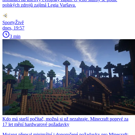
polských zdrojů zajímá Legia Varšava.
SportyŽivě
dnes, 19:57
3 min
Kdo má starší počítač, možná si už nezahraje. Minecraft poprvé za
17 let mění hardwarové požadavky
Mojang přepsal minimální i doporučené požadavky pro Minecraft: