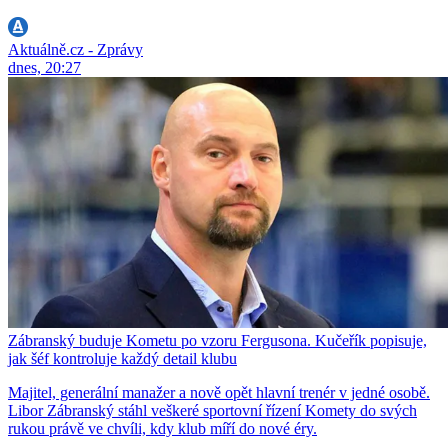
Aktuálně.cz - Zprávy
dnes, 20:27
Zábranský buduje Kometu po vzoru Fergusona. Kučeřík popisuje,
jak šéf kontroluje každý detail klubu
Majitel, generální manažer a nově opět hlavní trenér v jedné osobě.
Libor Zábranský stáhl veškeré sportovní řízení Komety do svých
rukou právě ve chvíli, kdy klub míří do nové éry.