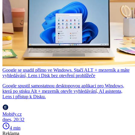
Google se usadil přímo ve Windows. Stačí ALT + mezerník a máte
vyhledávání, Lens i Disk bez otevření prohlížeče
Google spustil samostatnou desktopovou aplikaci pro Windows,
která po stisku Alt + mezerník otevře vyhledávání, AI asistenta,
Lens i přístup k Disku.
Mobify.cz
dnes, 20:32
4 min
Reklama