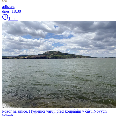
adbz.cz
dnes, 18:30
1 min
Pozor na sinice. Hygienici varují před koupáním v části Nových
Mlýnů