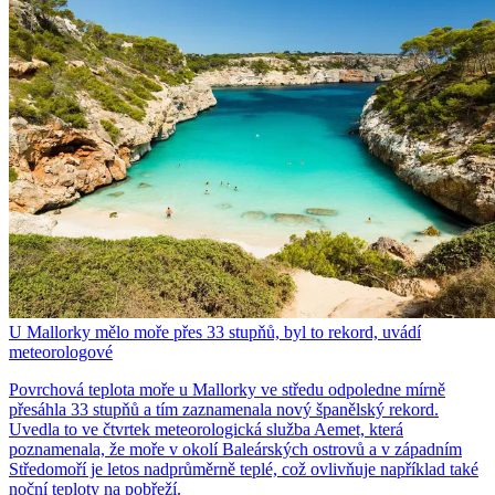
U Mallorky mělo moře přes 33 stupňů, byl to rekord, uvádí
meteorologové
Povrchová teplota moře u Mallorky ve středu odpoledne mírně
přesáhla 33 stupňů a tím zaznamenala nový španělský rekord.
Uvedla to ve čtvrtek meteorologická služba Aemet, která
poznamenala, že moře v okolí Baleárských ostrovů a v západním
Středomoří je letos nadprůměrně teplé, což ovlivňuje například také
noční teploty na pobřeží.