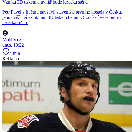
Vzniká 3D tiskem a uvnitř bude lezecká stěna
Petr Pavel v květnu navštívil staveniště prvního kostela v Česku,
jehož věž má vzniknout 3D tiskem betonu. Součástí věže bude i
lezecká stěna.
Mobify.cz
dnes, 19:22
4 min
Reklama