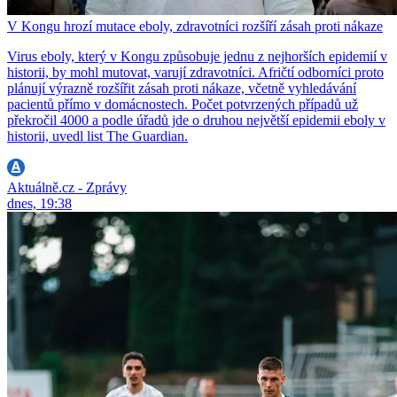
V Kongu hrozí mutace eboly, zdravotníci rozšíří zásah proti nákaze
Virus eboly, který v Kongu způsobuje jednu z nejhorších epidemií v
historii, by mohl mutovat, varují zdravotníci. Afričtí odborníci proto
plánují výrazně rozšířit zásah proti nákaze, včetně vyhledávání
pacientů přímo v domácnostech. Počet potvrzených případů už
překročil 4000 a podle úřadů jde o druhou největší epidemii eboly v
historii, uvedl list The Guardian.
Aktuálně.cz - Zprávy
dnes, 19:38