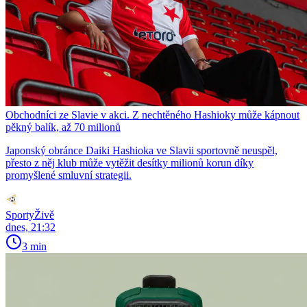
Obchodníci ze Slavie v akci. Z nechtěného Hashioky může kápnout
pěkný balík, až 70 milionů
Japonský obránce Daiki Hashioka ve Slavii sportovně neuspěl,
přesto z něj klub může vytěžit desítky milionů korun díky
promyšlené smluvní strategii.
SportyŽivě
dnes, 21:32
3 min