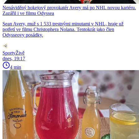
Nenáviděný hokejový provokatér Avery má po NHL novou kariéru.
Zazářil i ve filmu Odyssea
Sean Avery, muž s 1 533 trestnými minutami v NHL, hraje už
potřetí ve filmu Christophera Nolana. Tentokrát jako člen
Odysseovy posádky.
SportyŽivě
dnes, 19:17
4 min