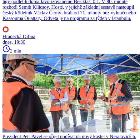
ligy podlehli doma favorizovanému Besiktasi 0:1. V 80. minutě
rozhodl Semih Kilicsoy. Hosté, v jejichž základní sestavě nastoupil
český křídelník Václav Černý, hráli od 71. minuty bez vyloučeného
Kassouma Ouattary. Odveta je na programu za týden v Istanbulu.
Hradecká Drbna
dnes, 19:30
2 min
Prezident Petr Pavel se přijel podívat na nový kostel v Neratovicích.