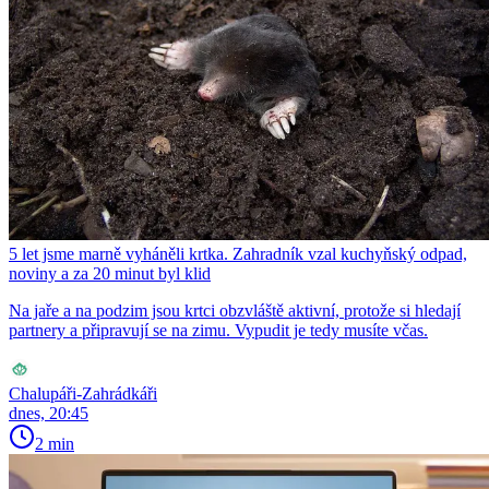
5 let jsme marně vyháněli krtka. Zahradník vzal kuchyňský odpad,
noviny a za 20 minut byl klid
Na jaře a na podzim jsou krtci obzvláště aktivní, protože si hledají
partnery a připravují se na zimu. Vypudit je tedy musíte včas.
Chalupáři-Zahrádkáři
dnes, 20:45
2 min