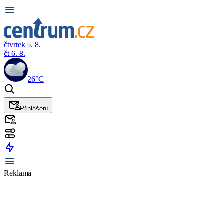
čtvrtek 6. 8.
čt 6. 8.
26°C
Přihlášení
Reklama