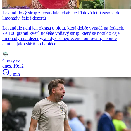
Levandulový sirup z levandule lékařské: Fialová letní zásoba do
limonády, čaje i dezertů
Levandule není jen okrasa u plotu, která dobře vypadá na fotkách.
Ze 100 gramů květů uděláte voňavý sirup, který se hodí do čaje,
limonády i na dezerty, a když se nepřežene louhování, nebude
chutnat jako skříň po babičce.
Cooky.cz
dnes, 19:12
3 min