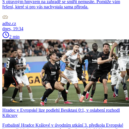
S otravným hmyzem na zahradě se smířit nemusíte. Pomůže vám
řešení, které si pro vás nachystala sama příroda.
adbz.cz
dnes, 19:34
2 min
Hradec v Evropské lize podlehl Besiktasi 0:1, v oslabení rozhodl
Kilicsoy
Fotbalisté Hradce Králové v úvodním utkání 3. předkola Evropské