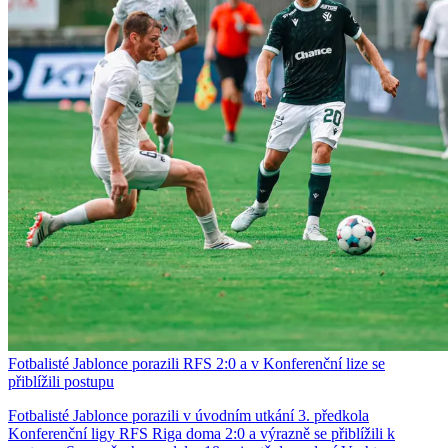
Fotbalisté Jablonce porazili RFS 2:0 a v Konferenční lize se
přiblížili postupu
Fotbalisté Jablonce porazili v úvodním utkání 3. předkola
Konferenční ligy RFS Riga doma 2:0 a výrazně se přiblížili k