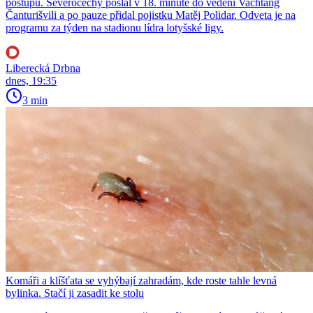
postupu. Severočechy poslal v 18. minutě do vedení Vachtang
Čanturišvili a po pauze přidal pojistku Matěj Polidar. Odveta je na
programu za týden na stadionu lídra lotyšské ligy.
Liberecká Drbna
dnes, 19:35
3 min
Komáři a klíšťata se vyhýbají zahradám, kde roste tahle levná
bylinka. Stačí ji zasadit ke stolu