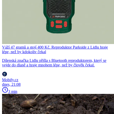
Váží 47 gramů a stojí 400 Kč. Reproduktor Parkside z Lidlu hraje
lépe, než by kdokoliv čekal
Dílenská značka Lidlu přišla s Bluetooth reproduktorem, který se
vejde do dlaně a hraje mnohem lépe, než by člověk čekal.
Mobify.cz
dnes, 21:08
3 min