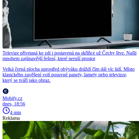
Televize přivrtaná ke zdi i postavená na skříňce už Čechy štve. Našli
mnohem zajímavější řešení, které neruší prostor
Velká černá plocha uprostřed obýváku dráždí čím dál víc lidí. Místo
klasického zavěšení volí posuvné panely, lamely nebo televizor,
který se tváří jako obraz.
Mobify.cz
dnes, 18:56
4 min
Reklama