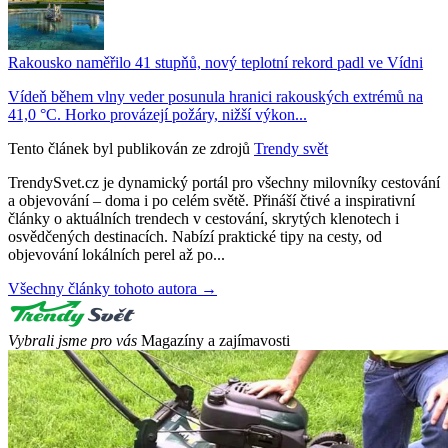
Rakousko naměřilo 41 stupňů, nový teplotní rekord padl ve Vídni
Vídeň během vlny veder posunula hranici rakouských extrémů na
41,0 °C. Horko provázejí požáry, nižší výkon...
Tento článek byl publikován ze zdrojů
Trendy svět
TrendySvet.cz je dynamický portál pro všechny milovníky cestování
a objevování – doma i po celém světě. Přináší čtivé a inspirativní
články o aktuálních trendech v cestování, skrytých klenotech i
osvědčených destinacích. Nabízí praktické tipy na cesty, od
objevování lokálních perel až po...
Všechny články tohoto autora →
Vybrali jsme pro vás
Magazíny a zajímavosti