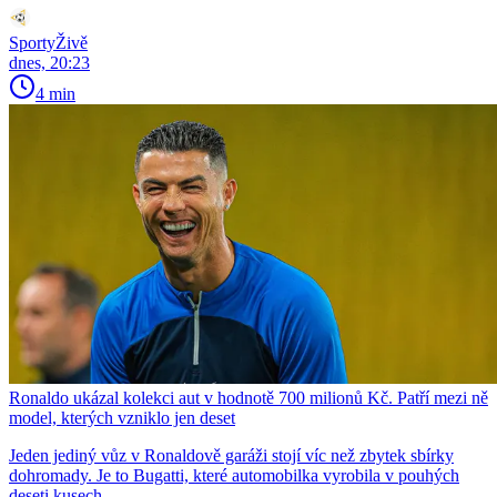
SportyŽivě
dnes, 20:23
4 min
Ronaldo ukázal kolekci aut v hodnotě 700 milionů Kč. Patří mezi ně
model, kterých vzniklo jen deset
Jeden jediný vůz v Ronaldově garáži stojí víc než zbytek sbírky
dohromady. Je to Bugatti, které automobilka vyrobila v pouhých
deseti kusech.