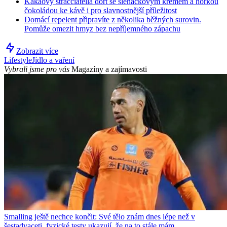
Kakaový stracciatella dort se šlehačkovým krémem a hořkou
čokoládou ke kávě i pro slavnostnější příležitost
Domácí repelent připravíte z několika běžných surovin.
Pomůže omezit hmyz bez nepříjemného zápachu
Zobrazit více
Lifestyle
Jídlo a vaření
Vybrali jsme pro vás
Magazíny a zajímavosti
Smalling ještě nechce končit: Své tělo znám dnes lépe než v
šestadvaceti, fyzické testy ukazují, že na to stále mám