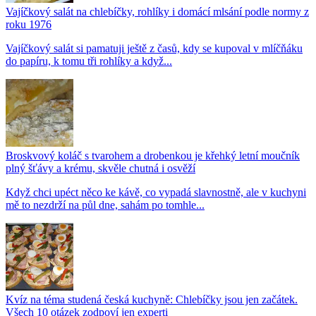
Vajíčkový salát na chlebíčky, rohlíky i domácí mlsání podle normy z
roku 1976
Vajíčkový salát si pamatuji ještě z časů, kdy se kupoval v mlíčňáku
do papíru, k tomu tři rohlíky a když...
Broskvový koláč s tvarohem a drobenkou je křehký letní moučník
plný šťávy a krému, skvěle chutná i osvěží
Když chci upéct něco ke kávě, co vypadá slavnostně, ale v kuchyni
mě to nezdrží na půl dne, sahám po tomhle...
Kvíz na téma studená česká kuchyně: Chlebíčky jsou jen začátek.
Všech 10 otázek zodpoví jen experti