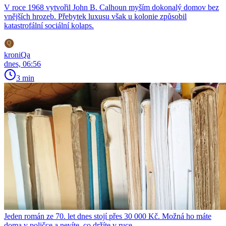
V roce 1968 vytvořil John B. Calhoun myším dokonalý domov bez
vnějších hrozeb. Přebytek luxusu však u kolonie způsobil
katastrofální sociální kolaps.
kroniQa
dnes, 06:56
3 min
Jeden román ze 70. let dnes stojí přes 30 000 Kč. Možná ho máte
doma v poličce a nevíte, co držíte v ruce