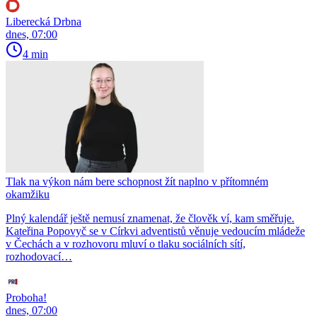
Liberecká Drbna
dnes, 07:00
4 min
Tlak na výkon nám bere schopnost žít naplno v přítomném
okamžiku
Plný kalendář ještě nemusí znamenat, že člověk ví, kam směřuje.
Kateřina Popovyč se v Církvi adventistů věnuje vedoucím mládeže
v Čechách a v rozhovoru mluví o tlaku sociálních sítí,
rozhodovací…
Proboha!
dnes, 07:00