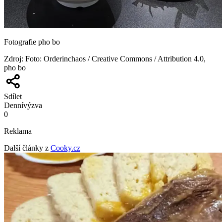
Fotografie pho bo
Zdroj
:
Foto: Orderinchaos / Creative Commons / Attribution 4.0,
pho bo
Sdílet
Denní
výzva
0
Reklama
Další články z
Cooky.cz