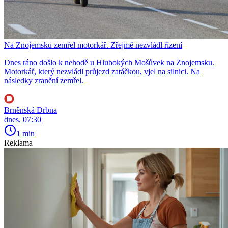
Na Znojemsku zemřel motorkář. Zřejmě nezvládl řízení
Dnes ráno došlo k nehodě u Hlubokých Mošůvek na Znojemsku.
Motorkář, který nezvládl průjezd zatáčkou, vjel na silnici. Na
následky zranění zemřel.
Brněnská Drbna
dnes, 07:30
1 min
Reklama