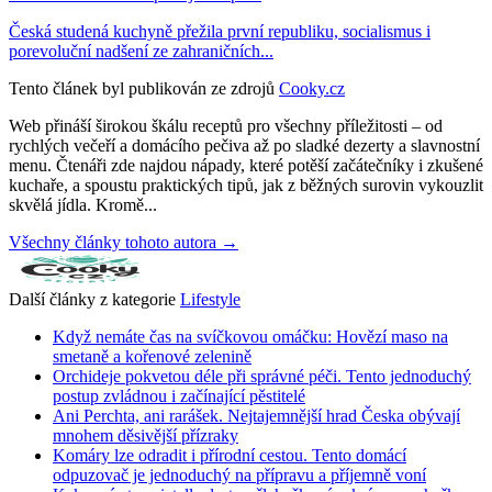
Česká studená kuchyně přežila první republiku, socialismus i
porevoluční nadšení ze zahraničních...
Tento článek byl publikován ze zdrojů
Cooky.cz
Web přináší širokou škálu receptů pro všechny příležitosti – od
rychlých večeří a domácího pečiva až po sladké dezerty a slavnostní
menu. Čtenáři zde najdou nápady, které potěší začátečníky i zkušené
kuchaře, a spoustu praktických tipů, jak z běžných surovin vykouzlit
skvělá jídla. Kromě...
Všechny články tohoto autora →
Další články z kategorie
Lifestyle
Když nemáte čas na svíčkovou omáčku: Hovězí maso na
smetaně a kořenové zelenině
Orchideje pokvetou déle při správné péči. Tento jednoduchý
postup zvládnou i začínající pěstitelé
Ani Perchta, ani rarášek. Nejtajemnější hrad Česka obývají
mnohem děsivější přízraky
Komáry lze odradit i přírodní cestou. Tento domácí
odpuzovač je jednoduchý na přípravu a příjemně voní