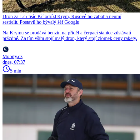
Dron za 125 tisíc Kč odřízl Krym, Rusové ho zaboha neumí
sestřelit. Postavil ho bývalý šéf Googlu
Na Krymu se prodává benzín na příděl a čerpací stanice zůstávají
prázdné. Za tím vším stojí malý dron, který stojí zlomek ceny rakety.
Mobify.cz
dnes, 07:37
5 min