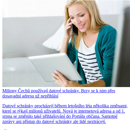
Miliony Čechů používají datové schránky. Brzy se k nim přes
dosavadní adresu už nepřihlásí
Datové schránky procházejí během letošního léta několika změnami,
které se týkají milionů uživatelů. Nová je internetová adresa a od 1.
srpna se změnilo také přihlašování do Portálu občana. Samotné
zprávy ani přístup do datové schránky ale lidé neztrácejí.