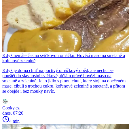
Když nemáte čas na svíčkovou omáčku: Hovězí maso na smetaně a
kořenové zelenině
Když je doma chuť na poctivý omáčkový oběd, ale nechci se
pouštět do slavnostní svíčkové, dělám právě hovězí maso na
smetaně a zelenině. Je to jídlo s plnou chutí, které stojí na opečeném
mase, cibuli s trochou cukru, kořenové zelenině a smetaně, a přitom
se obejde i bez mouky navíc.
Cooky.cz
dnes, 07:20
4 min