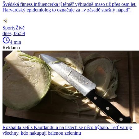
Švédská fitness influencerka jí téměř výhradně maso už přes osm let.
Harvardský epidemiolog to označuje za „v zásadě strašný nápad“.
SportyŽivě
dnes, 06:59
4 min
Reklama
Rozbalila zelí z Kauflandu a na listech se něco hýbalo. Teď varuje
všechny, kdo nakupují balenou zeleninu