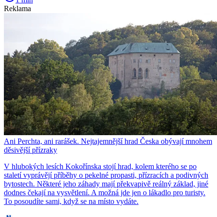
Reklama
Ani Perchta, ani rarášek. Nejtajemnější hrad Česka obývají mnohem
děsivější přízraky
V hlubokých lesích Kokořínska stojí hrad, kolem kterého se po
staletí vyprávějí příběhy o pekelné propasti, přízracích a podivných
bytostech. Některé jeho záhady mají překvapivě reálný základ, jiné
dodnes čekají na vysvětlení. A možná jde jen o lákadlo pro turisty.
To posoudíte sami, když se na místo vydáte.