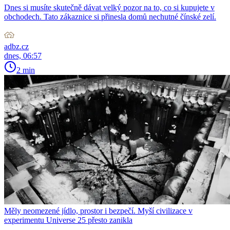
Dnes si musíte skutečně dávat velký pozor na to, co si kupujete v
obchodech. Tato zákaznice si přinesla domů nechutné čínské zelí.
adbz.cz
dnes, 06:57
2 min
Měly neomezené jídlo, prostor i bezpečí. Myší civilizace v
experimentu Universe 25 přesto zanikla