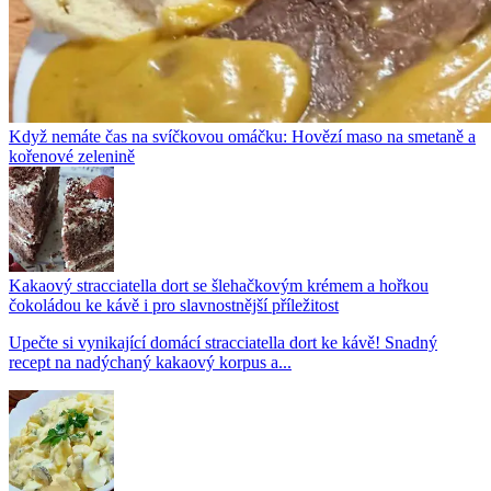
Když nemáte čas na svíčkovou omáčku: Hovězí maso na smetaně a
kořenové zelenině
Kakaový stracciatella dort se šlehačkovým krémem a hořkou
čokoládou ke kávě i pro slavnostnější příležitost
Upečte si vynikající domácí stracciatella dort ke kávě! Snadný
recept na nadýchaný kakaový korpus a...