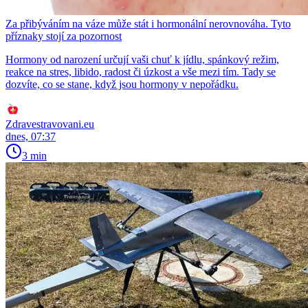
Za přibýváním na váze může stát i hormonální nerovnováha. Tyto
příznaky stojí za pozornost
Hormony od narození určují vaši chuť k jídlu, spánkový režim,
reakce na stres, libido, radost či úzkost a vše mezi tím. Tady se
dozvíte, co se stane, když jsou hormony v nepořádku.
Zdravestravovani.eu
dnes, 07:37
3 min