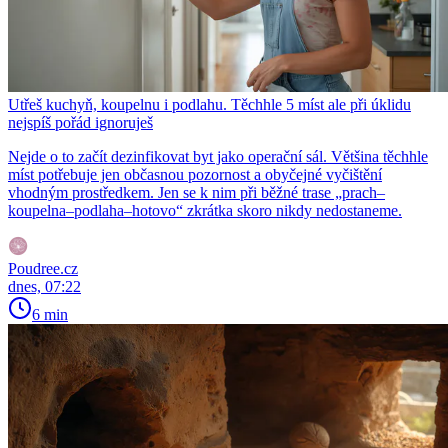
Utřeš kuchyň, koupelnu i podlahu. Těchhle 5 míst ale při úklidu
nejspíš pořád ignoruješ
Nejde o to začít dezinfikovat byt jako operační sál. Většina těchhle
míst potřebuje jen občasnou pozornost a obyčejné vyčištění
vhodným prostředkem. Jen se k nim při běžné trase „prach–
koupelna–podlaha–hotovo“ zkrátka skoro nikdy nedostaneme.
Poudree.cz
dnes, 07:22
6 min