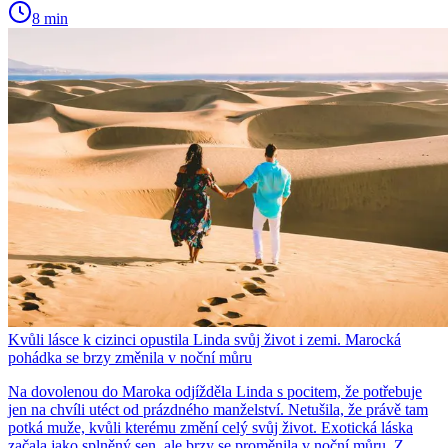
8 min
Kvůli lásce k cizinci opustila Linda svůj život i zemi. Marocká
pohádka se brzy změnila v noční můru
Na dovolenou do Maroka odjížděla Linda s pocitem, že potřebuje
jen na chvíli utéct od prázdného manželství. Netušila, že právě tam
potká muže, kvůli kterému změní celý svůj život. Exotická láska
začala jako splněný sen, ale brzy se proměnila v noční můru. Z