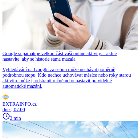
Google si pamatuje velkou část vaší online aktivity: Takhle
nastavíte, aby se historie sama mazala
Vyhledávání na Googlu za sebou může nechávat poměrně
podrobnou stopu. Kdo nechce uchovávat měsíce nebo roky starou
aktivitu, může ji odstranit ručně nebo nastavit pravidelné
automatické mazání.
EXTRAINFO.cz
dnes, 07:00
2 min