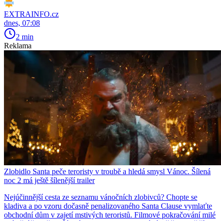
EXTRAINFO.cz
dnes, 07:08
2 min
Reklama
Zlobidlo Santa peče teroristy v troubě a hledá smysl Vánoc. Šílená
noc 2 má ještě šílenější trailer
Nejúčinnější cesta ze seznamu vánočních zlobivců? Chopte se
kladiva a po vzoru dočasně penalizovaného Santa Clause vymlaťte
obchodní dům v zajetí mstivých teroristů. Filmové pokračování milé