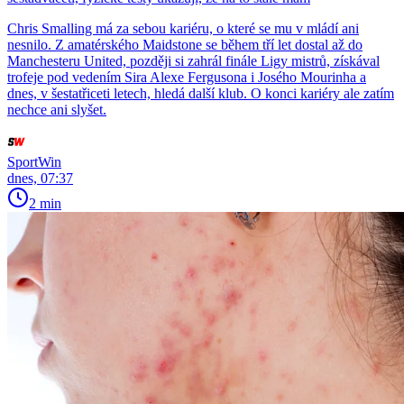
Chris Smalling má za sebou kariéru, o které se mu v mládí ani
nesnilo. Z amatérského Maidstone se během tří let dostal až do
Manchesteru United, později si zahrál finále Ligy mistrů, získával
trofeje pod vedením Sira Alexe Fergusona i Josého Mourinha a
dnes, v šestatřiceti letech, hledá další klub. O konci kariéry ale zatím
nechce ani slyšet.
SportWin
dnes, 07:37
2 min