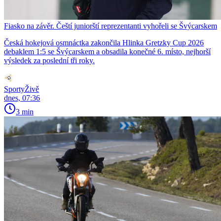
Fiasko na závěr. Čeští juniorští reprezentanti vyhořeli se Švýcarskem
Česká hokejová osmnáctka zakončila Hlinka Gretzky Cup 2026
debaklem 1:5 se Švýcarskem a obsadila konečné 6. místo, nejhorší
výsledek za poslední tři roky.
SportyŽivě
dnes, 07:36
3 min