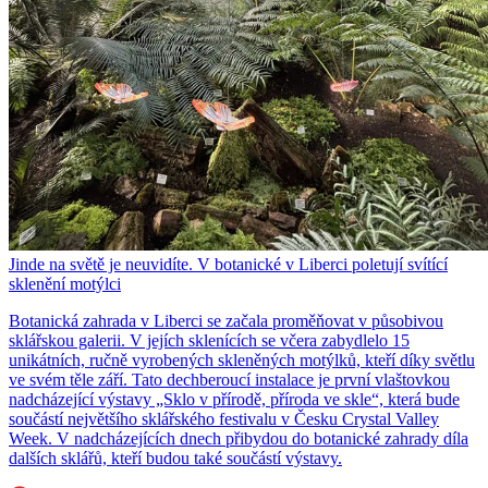
Jinde na světě je neuvidíte. V botanické v Liberci poletují svítící
sklenění motýlci
Botanická zahrada v Liberci se začala proměňovat v působivou
sklářskou galerii. V jejích sklenících se včera zabydlelo 15
unikátních, ručně vyrobených skleněných motýlků, kteří díky světlu
ve svém těle září. Tato dechberoucí instalace je první vlaštovkou
nadcházející výstavy „Sklo v přírodě, příroda ve skle“, která bude
součástí největšího sklářského festivalu v Česku Crystal Valley
Week. V nadcházejících dnech přibydou do botanické zahrady díla
dalších sklářů, kteří budou také součástí výstavy.