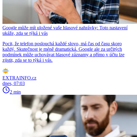
Google může mít uložené vaše hlasové nahrávky: Toto nastavení
ukáže, zda se týká i vás
Pocit, že telefon poslouchá každé slovo, má čas od času skoro
každý. Skutečnost je méně dramatická. Google ale za určitých
podmínek může uchovávat hlasové záznamy a přímo v účtu lze
zjistit, zda se to týká i vás.
EXTRAINFO.cz
dnes, 07:03
2 min