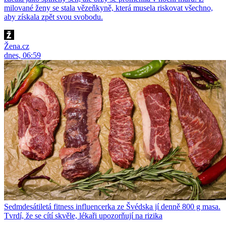
milované ženy se stala vězeňkyně, která musela riskovat všechno,
aby získala zpět svou svobodu.
Žena.cz
dnes, 06:59
Sedmdesátiletá fitness influencerka ze Švédska jí denně 800 g masa.
Tvrdí, že se cítí skvěle, lékaři upozorňují na rizika