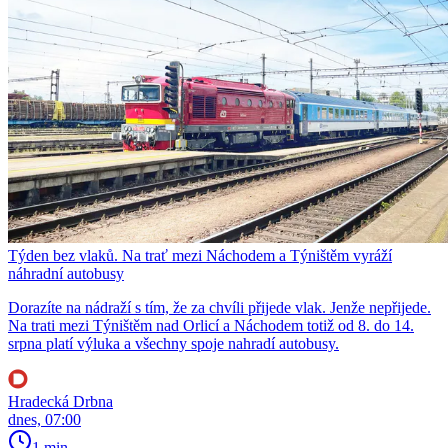
Týden bez vlaků. Na trať mezi Náchodem a Týništěm vyráží
náhradní autobusy
Dorazíte na nádraží s tím, že za chvíli přijede vlak. Jenže nepřijede.
Na trati mezi Týništěm nad Orlicí a Náchodem totiž od 8. do 14.
srpna platí výluka a všechny spoje nahradí autobusy.
Hradecká Drbna
dnes, 07:00
1 min