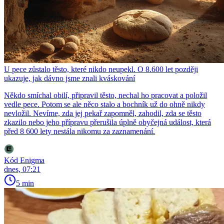
U pece zůstalo těsto, které nikdo neupekl. O 8.600 let později
ukazuje, jak dávno jsme znali kváskování
Někdo smíchal obilí, připravil těsto, nechal ho pracovat a položil
vedle pece. Potom se ale něco stalo a bochník už do ohně nikdy
nevložil. Nevíme, zda jej pekař zapomněl, zahodil, zda se těsto
zkazilo nebo jeho přípravu přerušila úplně obyčejná událost, která
před 8 600 lety nestála nikomu za zaznamenání.
Kód Enigma
dnes, 07:21
5 min