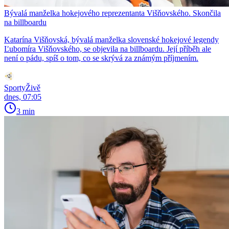
Bývalá manželka hokejového reprezentanta Višňovského. Skončila
na billboardu
Katarína Višňovská, bývalá manželka slovenské hokejové legendy
Ľubomíra Višňovského, se objevila na billboardu. Její příběh ale
není o pádu, spíš o tom, co se skrývá za známým příjmením.
SportyŽivě
dnes, 07:05
3 min