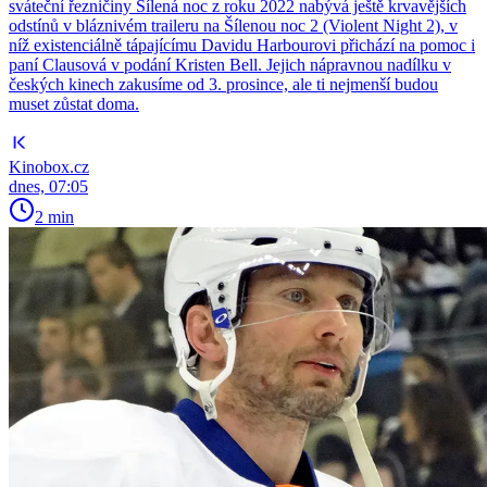
sváteční řezničiny Šílená noc z roku 2022 nabývá ještě krvavějších
odstínů v bláznivém traileru na Šílenou noc 2 (Violent Night 2), v
níž existenciálně tápajícímu Davidu Harbourovi přichází na pomoc i
paní Clausová v podání Kristen Bell. Jejich nápravnou nadílku v
českých kinech zakusíme od 3. prosince, ale ti nejmenší budou
muset zůstat doma.
Kinobox.cz
dnes, 07:05
2 min