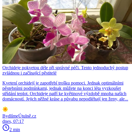
Orchideje pokvetou déle při správné péči. Tento jednoduchý postup
zvládnou i začínající pěstitelé
Kvetení orchidejí je zapotřebí trošku pomoci. Jednak optimálními
pěstebními podmínkami, jednak můžete na konci léta vyzkoušet
střídání teplot. Orchideje patří ke květinové výzdobě mnoha našich
domácností. Jejich něžné kráse a půvabu nepodléhají jen ženy, ale...
BydlímeÚtulně.cz
dnes, 07:17
2 min