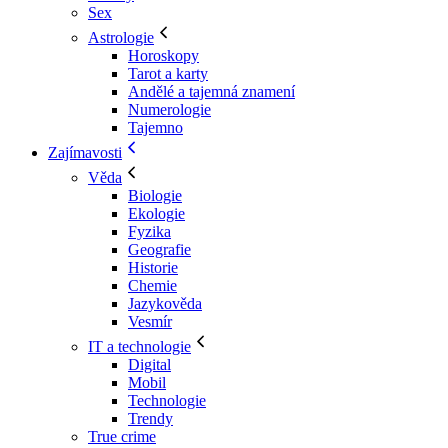
Sex
Astrologie
Horoskopy
Tarot a karty
Andělé a tajemná znamení
Numerologie
Tajemno
Zajímavosti
Věda
Biologie
Ekologie
Fyzika
Geografie
Historie
Chemie
Jazykověda
Vesmír
IT a technologie
Digital
Mobil
Technologie
Trendy
True crime