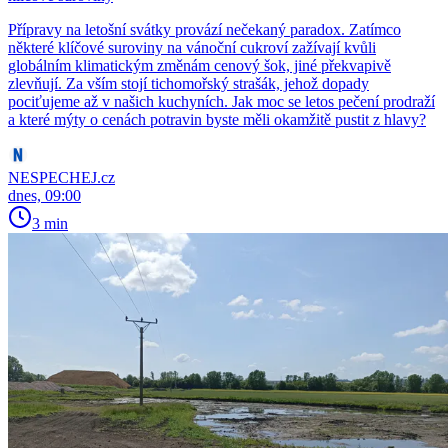
Přípravy na letošní svátky provází nečekaný paradox. Zatímco
některé klíčové suroviny na vánoční cukroví zažívají kvůli
globálním klimatickým změnám cenový šok, jiné překvapivě
zlevňují. Za vším stojí tichomořský strašák, jehož dopady
pociťujeme až v našich kuchyních. Jak moc se letos pečení prodraží
a které mýty o cenách potravin byste měli okamžitě pustit z hlavy?
NESPECHEJ.cz
dnes, 09:00
3 min