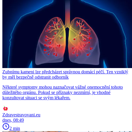
Zubnímu kameni lze předcházet správnou domácí péčí. Ten vzniklý
by měl bezpečně odstranit odborník
Některé symptomy mohou naznačovat vážné onemocnění tohoto
důležitého orgánu. Pokud se příznaky nezmírní, je vhodné
konzultovat situaci se svým lékařem.
Zdravestravovani.eu
dnes, 08:49
2 min