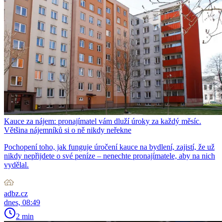
Kauce za nájem: pronajímatel vám dluží úroky za každý měsíc.
Většina nájemníků si o ně nikdy neřekne
Pochopení toho, jak funguje úročení kauce na bydlení, zajistí, že už
nikdy nepřijdete o své peníze – nenechte pronajímatele, aby na nich
vydělal.
adbz.cz
dnes, 08:49
2 min