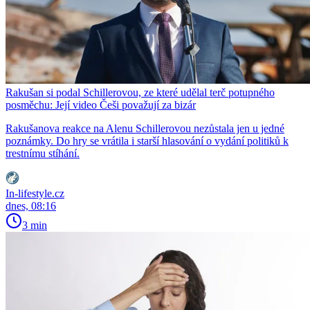
Rakušan si podal Schillerovou, ze které udělal terč potupného
posměchu: Její video Češi považují za bizár
Rakušanova reakce na Alenu Schillerovou nezůstala jen u jedné
poznámky. Do hry se vrátila i starší hlasování o vydání politiků k
trestnímu stíhání.
In-lifestyle.cz
dnes, 08:16
3 min