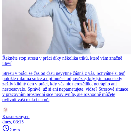
Řekněte stop stresu v práci díky několika triků, které vám značně
uleví
Stresu v práci se čas od času nevyhne žádná z vás. Schválně si teď
položte ruku na srdce a upřímně si odpovězte, kdy jste naposledy
zažily klidný den v práci, kdy vás nic nerozčílilo, netrápilo ani
nestresovalo. Správě, už si ani nepamatujete, viďte? Stresové situace
v pracovním prostřední sice neovlivníte, ale rozhodně můžete
ovlivnit vaší reakci na ně.
Krasnezeny.eu
dnes, 08:15
2 min