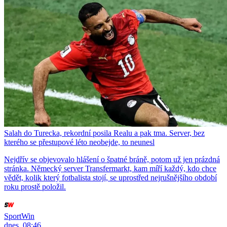
Salah do Turecka, rekordní posila Realu a pak tma. Server, bez
kterého se přestupové léto neobejde, to neunesl
Nejdřív se objevovalo hlášení o špatné bráně, potom už jen prázdná
stránka. Německý server Transfermarkt, kam míří každý, kdo chce
vědět, kolik který fotbalista stojí, se uprostřed nejrušnějšího období
roku prostě položil.
SportWin
dnes, 08:46