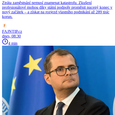
Ztráta zaměstnání nemusí znamenat katastrofu. Zkušení
profesionálové mohou díky státní podpoře proměnit nucený konec v
nový začátek – a získat na rozjezd vlastního podnikání až 289 tisíc
korun.
FAJNTIP.cz
dnes, 08:30
4 min