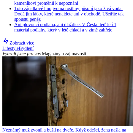
kameníkovi proměnil k nepoznání
Toto zápalkové hnojivo na rostliny působí jako živá voda.
Dodá jim látky, které nenajdete ani v obchodě. Ušetříte tak
spoustu peněz
Ani plovoucí podlaha, ani dlaždice. V Česku teď letí 1
materiál podlahy, který v létě chladí a v zimě zahřeje
Zobrazit více
Lifestyle
Bydlení
Vybrali jsme pro vás
Magazíny a zajímavosti
Neznámý muž zvonil a bušil na dveře. Když odešel, žena našla na