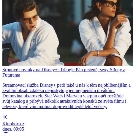
Srpnové novinky na Disney+: Trilogie Pán prstenů, sexy Střepy a
Futurama
Streamovací služba Disney+ patří také u nás k těm nejoblíbenějším a
kvalitní obsah zdaleka neposkytuje jen nejmenším divákům.
Domovina pixarovek, Star Wars i Marvelu v srpnu opět rozšiřuje
svůj katalog a přibývá několik atraktivních kousků ze světa filmu i
televize, které vám mohou doprovodit teplé letní večery.
Kinobox.cz
dnes, 09:05