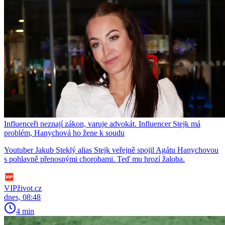
Influenceři neznají zákon, varuje advokát. Influencer Stejk má
problém, Hanychová ho žene k soudu
Youtuber Jakub Steklý alias Stejk veřejně spojil Agátu Hanychovou
s pohlavně přenosnými chorobami. Teď mu hrozí žaloba.
VIPživot.cz
dnes, 08:48
4 min