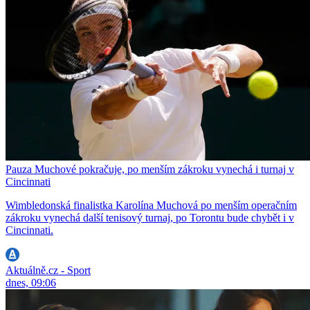
Pauza Muchové pokračuje, po menším zákroku vynechá i turnaj v
Cincinnati
Wimbledonská finalistka Karolína Muchová po menším operačním
zákroku vynechá další tenisový turnaj, po Torontu bude chybět i v
Cincinnati.
Aktuálně.cz - Sport
dnes, 09:06