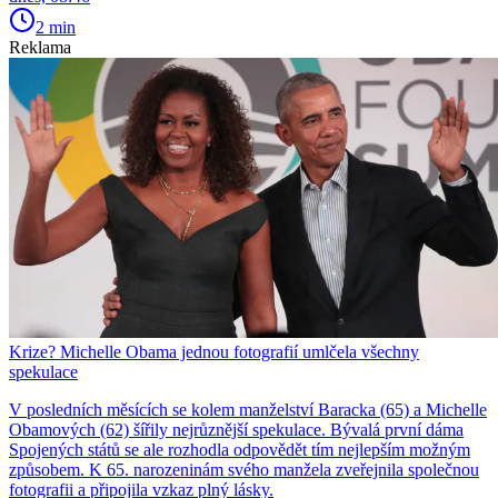
2 min
Reklama
Krize? Michelle Obama jednou fotografií umlčela všechny
spekulace
V posledních měsících se kolem manželství Baracka (65) a Michelle
Obamových (62) šířily nejrůznější spekulace. Bývalá první dáma
Spojených států se ale rozhodla odpovědět tím nejlepším možným
způsobem. K 65. narozeninám svého manžela zveřejnila společnou
fotografii a připojila vzkaz plný lásky.