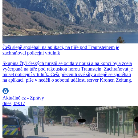
Češi slepě spoléhali na aplikaci, na túře pod Traunsteinem je
zachraňoval policejní vrtulník
Skupina čtyř českých turistů se ocitla v nouzi a na konci byla zcela
vyčerpaná na túře pod rakouskou horou Traunstein. Zachraňovat je
musel policejní vrtulník. Češi přecenili své síly a slepě se spoléhali
na aplikaci, píše v neděli o sobotní události server Kronen Zeitung.
Aktuálně.cz - Zprávy
dnes, 09:17