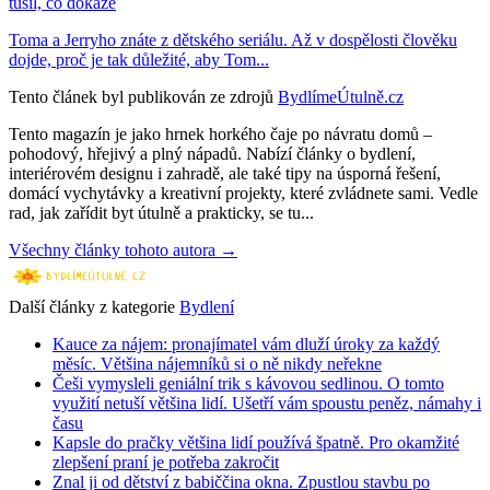
tušil, co dokáže
Toma a Jerryho znáte z dětského seriálu. Až v dospělosti člověku
dojde, proč je tak důležité, aby Tom...
Tento článek byl publikován ze zdrojů
BydlímeÚtulně.cz
Tento magazín je jako hrnek horkého čaje po návratu domů –
pohodový, hřejivý a plný nápadů. Nabízí články o bydlení,
interiérovém designu i zahradě, ale také tipy na úsporná řešení,
domácí vychytávky a kreativní projekty, které zvládnete sami. Vedle
rad, jak zařídit byt útulně a prakticky, se tu...
Všechny články tohoto autora →
Další články z kategorie
Bydlení
Kauce za nájem: pronajímatel vám dluží úroky za každý
měsíc. Většina nájemníků si o ně nikdy neřekne
Češi vymysleli geniální trik s kávovou sedlinou. O tomto
využití netuší většina lidí. Ušetří vám spoustu peněz, námahy i
času
Kapsle do pračky většina lidí používá špatně. Pro okamžité
zlepšení praní je potřeba zakročit
Znal ji od dětství z babiččina okna. Zpustlou stavbu po