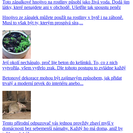
Toto zápalkové hnojivo na rostliny působí jako živá voda. Dodá jim
látky, které nenajdete ani v obchodě. Ušetříte tak spoustu peněz
Hnojivo ze zápalek můžete použít na rostliny v bytě i na záhoně.
Musí to však být ty, kterým prospívá síra,...
Její okolí nechápalo, proč lije beton do kelímků. To, co z nich
vytvořila, všem vytřelo zrak. Dle tohoto postupu to zvládne každý
Betonové dekorace mohou být zajímavým způsobem, jak přidat
trvalý a moderní prvek do interiéru anebo...
Tento přírodní odpuzovač vás jednou provždy zbaví myší v
domácnosti bez sebemenší námahy. Každý ho má doma, aniž by