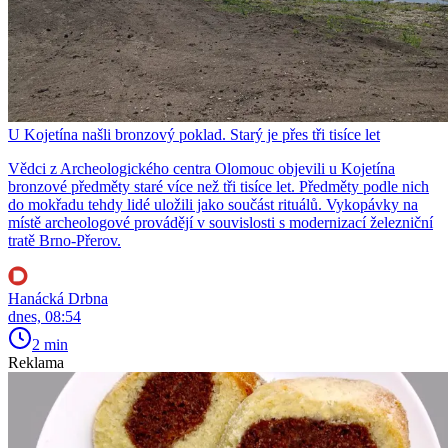
U Kojetína našli bronzový poklad. Starý je přes tři tisíce let
Vědci z Archeologického centra Olomouc objevili u Kojetína
bronzové předměty staré více než tři tisíce let. Předměty podle nich
do mokřadu tehdy lidé uložili jako součást rituálů. Vykopávky na
místě archeologové provádějí v souvislosti s modernizací železniční
tratě Brno-Přerov.
Hanácká Drbna
dnes, 08:54
2 min
Reklama