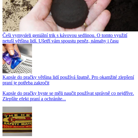
Češi vymysleli geniální trik s kávovou sedlinou. O tomto využití
netuší většina lidí. Ušetří vám spoustu peněz, námahy i času
Kapsle do pračky většina lidí používá špatně. Pro okamžité zlepšení
praní je potřeba zakročit
Kapsle do pračky byste se měli naučit používat správně co nejdříve.
Zlepšíte efekt praní a ochráníte...