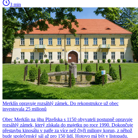
3 min
Merklín opravuje rozsáhlý zámek. Do rekonstrukce už obec
investovala 25 milionů
Obec Merklín na jihu Plzeňska s 1150 obyvateli postupně opravuje
rozsáhlý zámek, který získala do majetku po roce 1990. Dokončuje
přestavbu kinosálu v patře za více než čtyři miliony korun, z něhož
bude společenský sál až pro 150 lidí. Hotovo má být v listopadu.