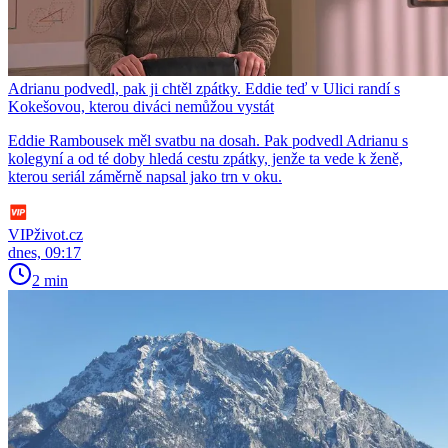
Adrianu podvedl, pak ji chtěl zpátky. Eddie teď v Ulici randí s
Kokešovou, kterou diváci nemůžou vystát
Eddie Rambousek měl svatbu na dosah. Pak podvedl Adrianu s
kolegyní a od té doby hledá cestu zpátky, jenže ta vede k ženě,
kterou seriál záměrně napsal jako trn v oku.
VIPživot.cz
dnes, 09:17
2 min