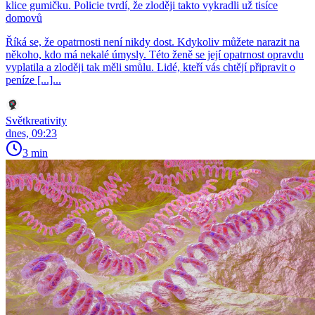
klice gumičku. Policie tvrdí, že zloději takto vykradli už tisíce
domovů
Říká se, že opatrnosti není nikdy dost. Kdykoliv můžete narazit na
někoho, kdo má nekalé úmysly. Této ženě se její opatrnost opravdu
vyplatila a zloději tak měli smůlu. Lidé, kteří vás chtějí připravit o
peníze [...]...
Světkreativity
dnes, 09:23
3 min