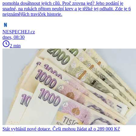
pomohla dosáhnout jejich cílů. Proč zrovna jed? Jeho podání je
snadné, na rukách přitom neulpí krev a je těžké jej odhalit. Zde je 6
nejznámějších traviček historie.
NESPECHEJ.cz
dnes, 08:30
2 min
Stát vyhlásil nové dotace. Češi mohou žádat až o 289 000 Kč