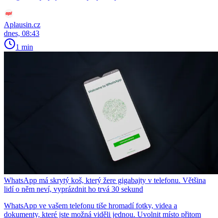
Aplausin.cz
dnes, 08:43
1 min
WhatsApp má skrytý koš, který žere gigabajty v telefonu. Většina
lidí o něm neví, vyprázdnit ho trvá 30 sekund
WhatsApp ve vašem telefonu tiše hromadí fotky, videa a
dokumenty, které jste možná viděli jednou. Uvolnit místo přitom