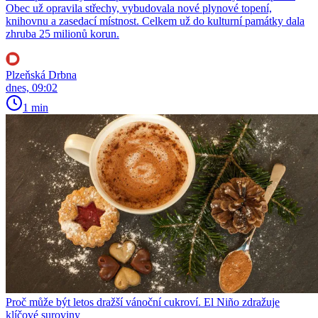
Obec už opravila střechy, vybudovala nové plynové topení,
knihovnu a zasedací místnost. Celkem už do kulturní památky dala
zhruba 25 milionů korun.
Plzeňská Drbna
dnes, 09:02
1 min
Proč může být letos dražší vánoční cukroví. El Niño zdražuje
klíčové suroviny