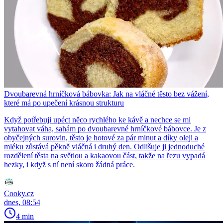
Dvoubarevná hrníčková bábovka: Jak na vláčné těsto bez vážení,
které má po upečení krásnou strukturu
Když potřebuji upéct něco rychlého ke kávě a nechce se mi
vytahovat váha, sahám po dvoubarevné hrníčkové bábovce. Je z
obyčejných surovin, těsto je hotové za pár minut a díky oleji a
mléku zůstává pěkně vláčná i druhý den. Odlišuje ji jednoduché
rozdělení těsta na světlou a kakaovou část, takže na řezu vypadá
hezky, i když s ní není skoro žádná práce.
Cooky.cz
dnes, 08:54
4 min