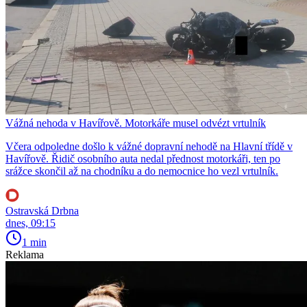
Vážná nehoda v Havířově. Motorkáře musel odvézt vrtulník
Včera odpoledne došlo k vážné dopravní nehodě na Hlavní třídě v
Havířově. Řidič osobního auta nedal přednost motorkáři, ten po
srážce skončil až na chodníku a do nemocnice ho vezl vrtulník.
Ostravská Drbna
dnes, 09:15
1 min
Reklama