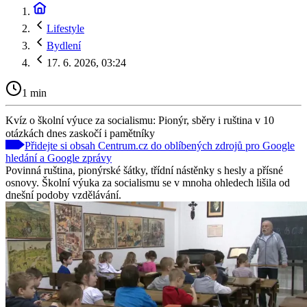
Lifestyle
Bydlení
17. 6. 2026, 03:24
1 min
Kvíz o školní výuce za socialismu: Pionýr, sběry i ruština v 10
otázkách dnes zaskočí i pamětníky
Přidejte si obsah Centrum.cz do oblíbených zdrojů pro Google
hledání a Google zprávy
Povinná ruština, pionýrské šátky, třídní nástěnky s hesly a přísné
osnovy. Školní výuka za socialismu se v mnoha ohledech lišila od
dnešní podoby vzdělávání.