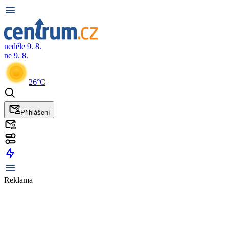
neděle 9. 8.
ne 9. 8.
26°C
Přihlášení
Reklama