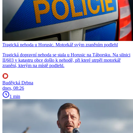
Tragická nehoda u Horusic. Motorkář svým zraněním podlehl
Tragická dopravní nehoda se stala u Horusic na Táborsku. Na silnici
II/603 v katastru obce došlo k nehodě, při které utrpěl motorkář
zranění, kterým na místě podlehl.
Budějcká Drbna
dnes, 08:26
1 min