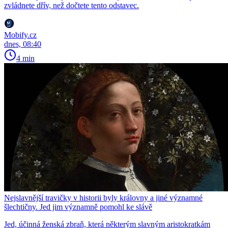
zvládnete dřív, než dočtete tento odstavec.
Mobify.cz
dnes, 08:40
4 min
Nejslavnější travičky v historii byly královny a jiné významné
šlechtičny. Jed jim významně pomohl ke slávě
Jed, účinná ženská zbraň, která některým slavným aristokratkám