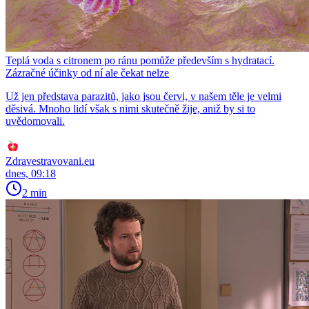
Teplá voda s citronem po ránu pomůže především s hydratací.
Zázračné účinky od ní ale čekat nelze
Už jen představa parazitů, jako jsou červi, v našem těle je velmi
děsivá. Mnoho lidí však s nimi skutečně žije, aniž by si to
uvědomovali.
Zdravestravovani.eu
dnes, 09:18
2 min