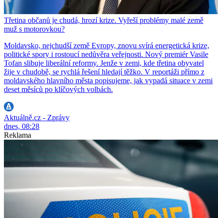
Třetina občanů je chudá, hrozí krize. Vyřeší problémy malé země
muž s motorovkou?
Moldavsko, nejchudší země Evropy, znovu svírá energetická krize,
politické spory i rostoucí nedůvěra veřejnosti. Nový premiér Vasile
Tofan slibuje liberální reformy. Jenže v zemi, kde třetina obyvatel
žije v chudobě, se rychlá řešení hledají těžko. V reportáži přímo z
moldavského hlavního města popisujeme, jak vypadá situace v zemi
deset měsíců po klíčových volbách.
Aktuálně.cz - Zprávy
dnes, 08:28
Reklama