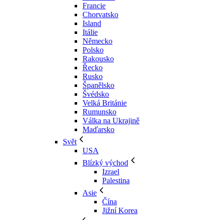
Francie
Chorvatsko
Island
Itálie
Německo
Polsko
Rakousko
Řecko
Rusko
Španělsko
Švédsko
Velká Británie
Rumunsko
Válka na Ukrajině
Maďarsko
Svět
USA
Blízký východ
Izrael
Palestina
Asie
Čína
Jižní Korea