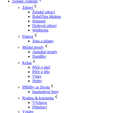
Ženské centrum
Zdraví
Ženské zdraví
Babiččina lékárna
Hubnutí
Duševní zdraví
Wellbeing
Fitness
Jóga a pilates
Módní trendy
Aktuální trendy
Doplňky
Krása
Péče o pleť
Péče o tělo
Vlasy
Nehty
Příběhy ze života
Inspirativní ženy
Rodina & komunita
Výchova
Přátelství
Vztahy