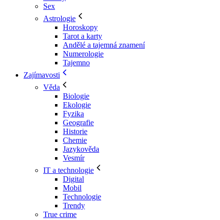
Sex
Astrologie
Horoskopy
Tarot a karty
Andělé a tajemná znamení
Numerologie
Tajemno
Zajímavosti
Věda
Biologie
Ekologie
Fyzika
Geografie
Historie
Chemie
Jazykověda
Vesmír
IT a technologie
Digital
Mobil
Technologie
Trendy
True crime