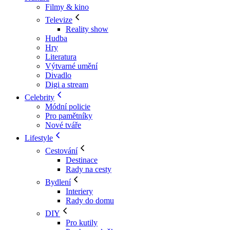
Filmy & kino
Televize
Reality show
Hudba
Hry
Literatura
Výtvarné umění
Divadlo
Digi a stream
Celebrity
Módní policie
Pro pamětníky
Nové tváře
Lifestyle
Cestování
Destinace
Rady na cesty
Bydlení
Interiery
Rady do domu
DIY
Pro kutily