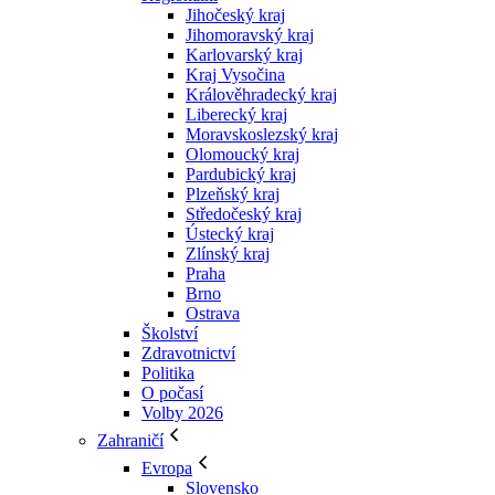
Jihočeský kraj
Jihomoravský kraj
Karlovarský kraj
Kraj Vysočina
Králověhradecký kraj
Liberecký kraj
Moravskoslezský kraj
Olomoucký kraj
Pardubický kraj
Plzeňský kraj
Středočeský kraj
Ústecký kraj
Zlínský kraj
Praha
Brno
Ostrava
Školství
Zdravotnictví
Politika
O počasí
Volby 2026
Zahraničí
Evropa
Slovensko