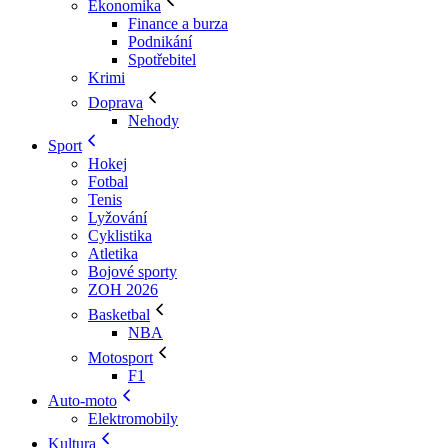
Ekonomika
Finance a burza
Podnikání
Spotřebitel
Krimi
Doprava
Nehody
Sport
Hokej
Fotbal
Tenis
Lyžování
Cyklistika
Atletika
Bojové sporty
ZOH 2026
Basketbal
NBA
Motosport
F1
Auto-moto
Elektromobily
Kultura