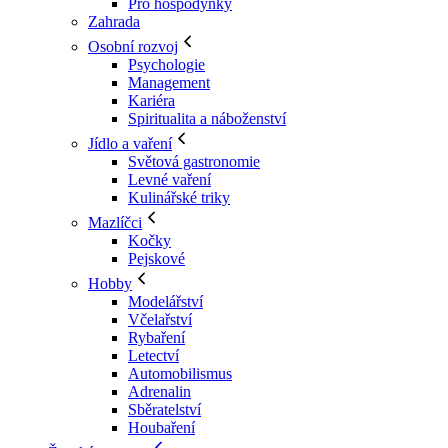
Pro hospodyňky
Zahrada
Osobní rozvoj
Psychologie
Management
Kariéra
Spiritualita a náboženství
Jídlo a vaření
Světová gastronomie
Levné vaření
Kulinářské triky
Mazlíčci
Kočky
Pejskové
Hobby
Modelářství
Včelařství
Rybaření
Letectví
Automobilismus
Adrenalin
Sběratelství
Houbaření