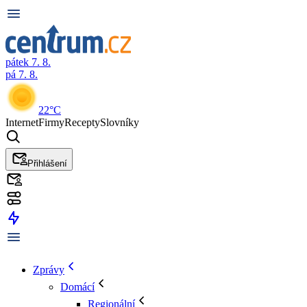
pátek 7. 8.
pá 7. 8.
22°C
Internet
Firmy
Recepty
Slovníky
Přihlášení
Zprávy
Domácí
Regionální