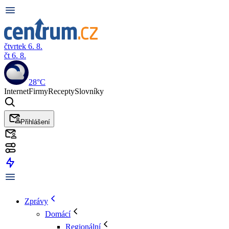
čtvrtek 6. 8.
čt 6. 8.
28°C
Internet
Firmy
Recepty
Slovníky
Přihlášení
Zprávy
Domácí
Regionální