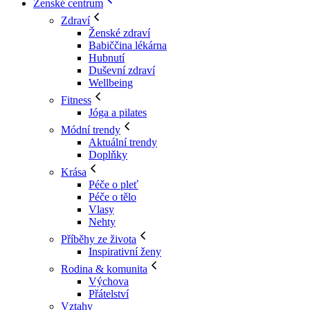
Ženské centrum
Zdraví
Ženské zdraví
Babiččina lékárna
Hubnutí
Duševní zdraví
Wellbeing
Fitness
Jóga a pilates
Módní trendy
Aktuální trendy
Doplňky
Krása
Péče o pleť
Péče o tělo
Vlasy
Nehty
Příběhy ze života
Inspirativní ženy
Rodina & komunita
Výchova
Přátelství
Vztahy