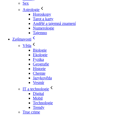
Sex
Astrologie
Horoskopy
Tarot a karty
Andělé a tajemná znamení
Numerologie
Tajemno
Zajímavosti
Věda
Biologie
Ekologie
Fyzika
Geografie
Historie
Chemie
Jazykověda
Vesmír
IT a technologie
Digital
Mobil
Technologie
Trendy
True crime