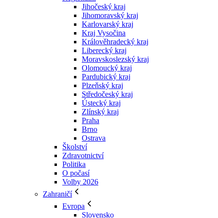
Jihočeský kraj
Jihomoravský kraj
Karlovarský kraj
Kraj Vysočina
Králověhradecký kraj
Liberecký kraj
Moravskoslezský kraj
Olomoucký kraj
Pardubický kraj
Plzeňský kraj
Středočeský kraj
Ústecký kraj
Zlínský kraj
Praha
Brno
Ostrava
Školství
Zdravotnictví
Politika
O počasí
Volby 2026
Zahraničí
Evropa
Slovensko