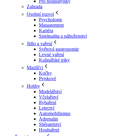
Pro hospodyňky
Zahrada
Osobní rozvoj
Psychologie
Management
Kariéra
Spiritualita a náboženství
Jídlo a vaření
Světová gastronomie
Levné vaření
Kulinářské triky
Mazlíčci
Kočky
Pejskové
Hobby
Modelářství
Včelařství
Rybaření
Letectví
Automobilismus
Adrenalin
Sběratelství
Houbaření