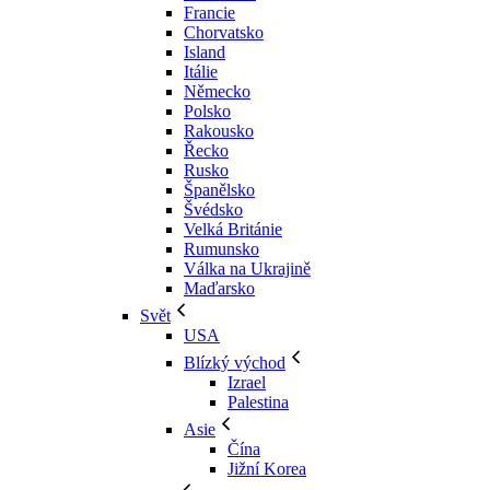
Francie
Chorvatsko
Island
Itálie
Německo
Polsko
Rakousko
Řecko
Rusko
Španělsko
Švédsko
Velká Británie
Rumunsko
Válka na Ukrajině
Maďarsko
Svět
USA
Blízký východ
Izrael
Palestina
Asie
Čína
Jižní Korea