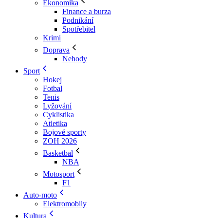
Ekonomika
Finance a burza
Podnikání
Spotřebitel
Krimi
Doprava
Nehody
Sport
Hokej
Fotbal
Tenis
Lyžování
Cyklistika
Atletika
Bojové sporty
ZOH 2026
Basketbal
NBA
Motosport
F1
Auto-moto
Elektromobily
Kultura