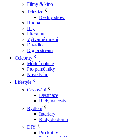
Filmy & kino
Televize
Reality show
Hudba
Hry
Literatura
Výtvarné umění
Divadlo
Digi a stream
Celebrity
Módní policie
Pro pamětníky
Nové tváře
Lifestyle
Cestování
Destinace
Rady na cesty
Bydlení
Interiery
Rady do domu
DIY
Pro kutily