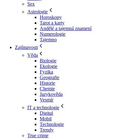
Sex
Astrologie
Horoskopy
Tarot a karty
Andělé a tajemná znamení
Numerologie
Tajemno
Zajímavosti
Věda
Biologie
Ekologie
Fyzika
Geografie
Historie
Chemie
Jazykověda
Vesmír
IT a technologie
Digital
Mobil
Technologie
Trendy
True crime