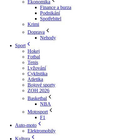
Ekonomika
Finance a burza
Podnikání
Spotřebitel
Krimi
Doprava
Nehody
Sport
Hokej
Fotbal
Tenis
Lyžování
Cyklistika
Atletika
Bojové sporty
ZOH 2026
Basketbal
NBA
Motosport
F1
Auto-moto
Elektromobily
Kultura