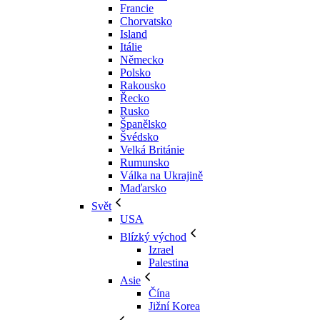
Francie
Chorvatsko
Island
Itálie
Německo
Polsko
Rakousko
Řecko
Rusko
Španělsko
Švédsko
Velká Británie
Rumunsko
Válka na Ukrajině
Maďarsko
Svět
USA
Blízký východ
Izrael
Palestina
Asie
Čína
Jižní Korea