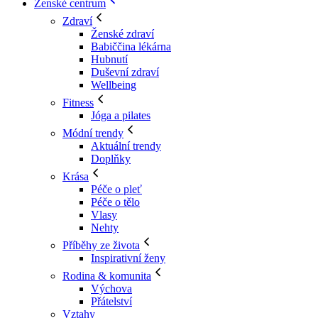
Ženské centrum
Zdraví
Ženské zdraví
Babiččina lékárna
Hubnutí
Duševní zdraví
Wellbeing
Fitness
Jóga a pilates
Módní trendy
Aktuální trendy
Doplňky
Krása
Péče o pleť
Péče o tělo
Vlasy
Nehty
Příběhy ze života
Inspirativní ženy
Rodina & komunita
Výchova
Přátelství
Vztahy