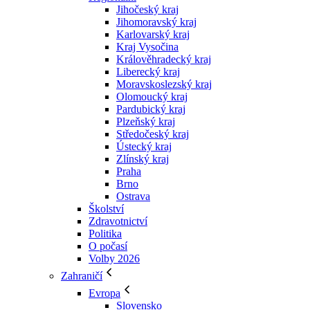
Jihočeský kraj
Jihomoravský kraj
Karlovarský kraj
Kraj Vysočina
Králověhradecký kraj
Liberecký kraj
Moravskoslezský kraj
Olomoucký kraj
Pardubický kraj
Plzeňský kraj
Středočeský kraj
Ústecký kraj
Zlínský kraj
Praha
Brno
Ostrava
Školství
Zdravotnictví
Politika
O počasí
Volby 2026
Zahraničí
Evropa
Slovensko