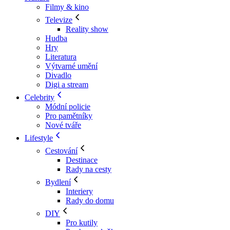
Filmy & kino
Televize
Reality show
Hudba
Hry
Literatura
Výtvarné umění
Divadlo
Digi a stream
Celebrity
Módní policie
Pro pamětníky
Nové tváře
Lifestyle
Cestování
Destinace
Rady na cesty
Bydlení
Interiery
Rady do domu
DIY
Pro kutily