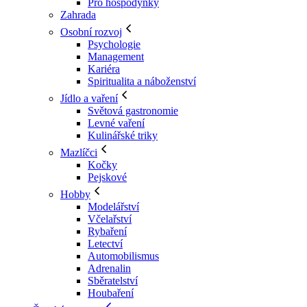
Pro hospodyňky
Zahrada
Osobní rozvoj
Psychologie
Management
Kariéra
Spiritualita a náboženství
Jídlo a vaření
Světová gastronomie
Levné vaření
Kulinářské triky
Mazlíčci
Kočky
Pejskové
Hobby
Modelářství
Včelařství
Rybaření
Letectví
Automobilismus
Adrenalin
Sběratelství
Houbaření