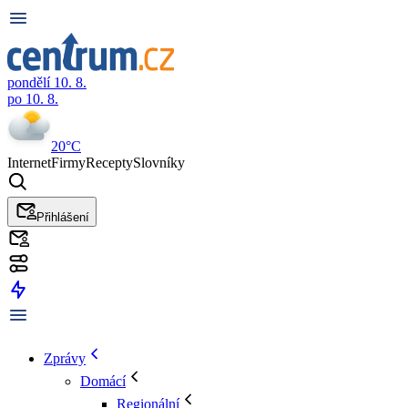
pondělí 10. 8.
po 10. 8.
20°C
Internet
Firmy
Recepty
Slovníky
Přihlášení
Zprávy
Domácí
Regionální