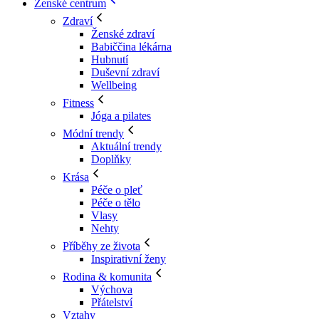
Ženské centrum
Zdraví
Ženské zdraví
Babiččina lékárna
Hubnutí
Duševní zdraví
Wellbeing
Fitness
Jóga a pilates
Módní trendy
Aktuální trendy
Doplňky
Krása
Péče o pleť
Péče o tělo
Vlasy
Nehty
Příběhy ze života
Inspirativní ženy
Rodina & komunita
Výchova
Přátelství
Vztahy