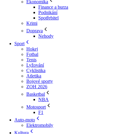
Ekonomika
Finance a burza
Podnikání
Spotřebitel
Krimi
Doprava
Nehody
Sport
Hokej
Fotbal
Tenis
Lyžování
Cyklistika
Atletika
Bojové sporty
ZOH 2026
Basketbal
NBA
Motosport
F1
Auto-moto
Elektromobily
Kultura