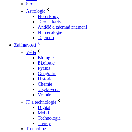
Sex
Astrologie
Horoskopy
Tarot a karty
Andělé a tajemná znamení
Numerologie
Tajemno
Zajímavosti
Věda
Biologie
Ekologie
Fyzika
Geografie
Historie
Chemie
Jazykověda
Vesmír
IT a technologie
Digital
Mobil
Technologie
Trendy
True crime