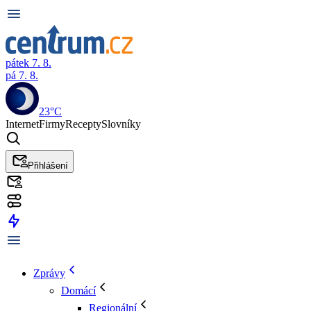
pátek 7. 8.
pá 7. 8.
23°C
Internet
Firmy
Recepty
Slovníky
Přihlášení
Zprávy
Domácí
Regionální