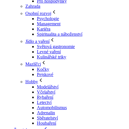
Pro hospodyňky
Zahrada
Osobní rozvoj
Psychologie
Management
Kariéra
Spiritualita a náboženství
Jídlo a vaření
Světová gastronomie
Levné vaření
Kulinářské triky
Mazlíčci
Kočky
Pejskové
Hobby
Modelářství
Včelařství
Rybaření
Letectví
Automobilismus
Adrenalin
Sběratelství
Houbaření