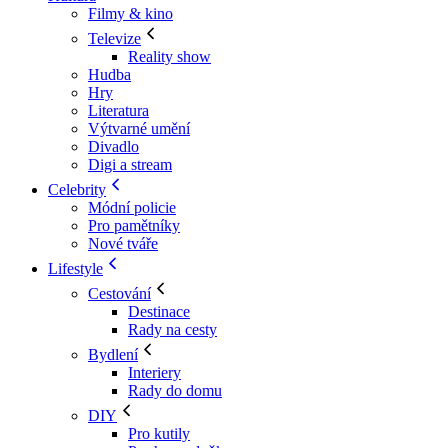
Filmy & kino
Televize
Reality show
Hudba
Hry
Literatura
Výtvarné umění
Divadlo
Digi a stream
Celebrity
Módní policie
Pro pamětníky
Nové tváře
Lifestyle
Cestování
Destinace
Rady na cesty
Bydlení
Interiery
Rady do domu
DIY
Pro kutily