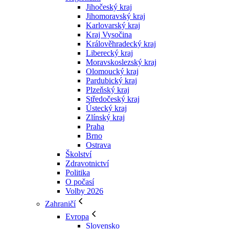
Jihočeský kraj
Jihomoravský kraj
Karlovarský kraj
Kraj Vysočina
Králověhradecký kraj
Liberecký kraj
Moravskoslezský kraj
Olomoucký kraj
Pardubický kraj
Plzeňský kraj
Středočeský kraj
Ústecký kraj
Zlínský kraj
Praha
Brno
Ostrava
Školství
Zdravotnictví
Politika
O počasí
Volby 2026
Zahraničí
Evropa
Slovensko