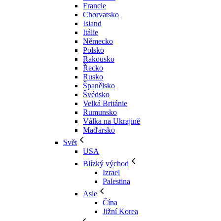
Francie
Chorvatsko
Island
Itálie
Německo
Polsko
Rakousko
Řecko
Rusko
Španělsko
Švédsko
Velká Británie
Rumunsko
Válka na Ukrajině
Maďarsko
Svět
USA
Blízký východ
Izrael
Palestina
Asie
Čína
Jižní Korea