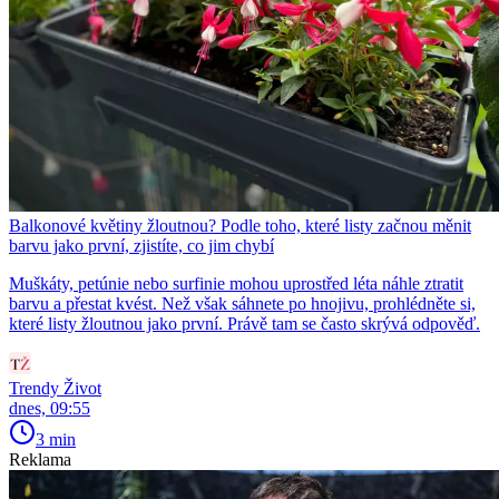
Balkonové květiny žloutnou? Podle toho, které listy začnou měnit
barvu jako první, zjistíte, co jim chybí
Muškáty, petúnie nebo surfinie mohou uprostřed léta náhle ztratit
barvu a přestat kvést. Než však sáhnete po hnojivu, prohlédněte si,
které listy žloutnou jako první. Právě tam se často skrývá odpověď.
Trendy Život
dnes, 09:55
3 min
Reklama