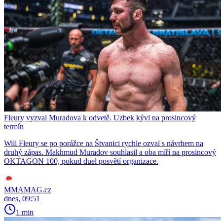
Fleury vyzval Muradova k odvetě. Uzbek kývl na prosincový
termín
Will Fleury se po porážce na Štvanici rychle ozval s návrhem na
druhý zápas. Makhmud Muradov souhlasil a oba míří na prosincový
OKTAGON 100, pokud duel posvětí organizace.
MMAMAG.cz
dnes, 09:51
1 min