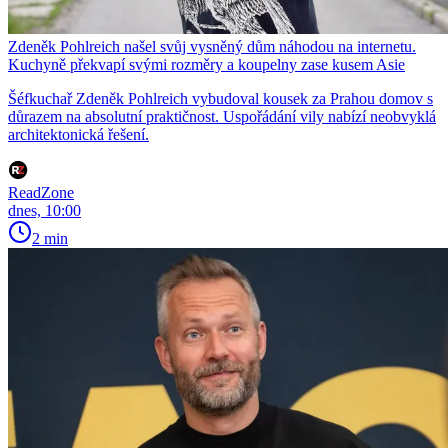
Zdeněk Pohlreich našel svůj vysněný dům náhodou na internetu.
Kuchyně překvapí svými rozměry a koupelny zase kusem Asie
Šéfkuchař Zdeněk Pohlreich vybudoval kousek za Prahou domov s
důrazem na absolutní praktičnost. Uspořádání vily nabízí neobvyklá
architektonická řešení.
ReadZone
dnes, 10:00
2 min