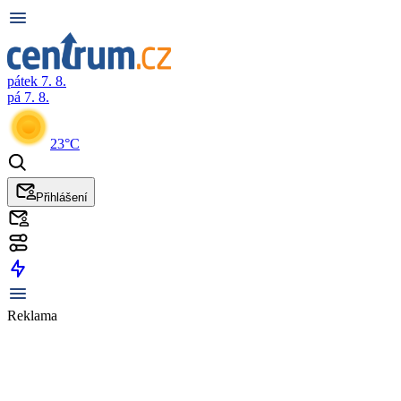
pátek 7. 8.
pá 7. 8.
23°C
Přihlášení
Reklama