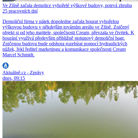
Ve Zlíně začala demolice vyhořelé výškové budovy, potrvá zhruba
25 pracovních dní
Demoliční firma v pátek dopoledne začala bourat vyhořelou
výškovou budovu v někdejším továrním areálu ve Zlíně. Zničený
objekt si od jeho majitele, společnosti Cream, převzala ve čtvrtek. K
bourání využívá především přibližně stotunový demoliční bagr.
Zničenou budovu bude odshora rozebírat pomocí hydraulických
nůžek, řekl ředitel marketingu a komunikace společnosti Cream
Marcel Schmidt.
Aktuálně.cz - Zprávy
dnes, 09:15