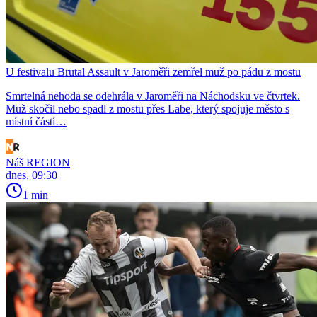
U festivalu Brutal Assault v Jaroměři zemřel muž po pádu z mostu
Smrtelná nehoda se odehrála v Jaroměři na Náchodsku ve čtvrtek.
Muž skočil nebo spadl z mostu přes Labe, který spojuje město s
místní částí…
Náš REGION
dnes, 09:30
1 min