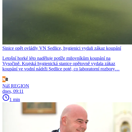
Sinice opět ovládly VN Sedlice, hygienici vydali zákaz koupání
Letošní horké léto naděluje potíže milovníkům koupání na
Vysočině. Krajská hygienická stanice opětovně vydala zákaz
koupání ve vodní nádrži Sedlice poté, co laboratorní rozbory…
Náš REGION
dnes, 09:11
1 min