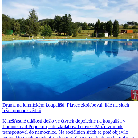
Drama na lomnickém koupališti. Plavec zkolaboval, lidé na sítích
řešili pomoc svědků
K nešťastné události došlo ve čtvrtek dopoledne na koupališti v
Lomnici nad Popelkou, kde zkolaboval plavec. Muže vrtulník
transportoval do nemocnice. Na sociálních sítích se poté objevilo
video, které celý incident zachycuje. Záznam vzbudil velký ohlas, v