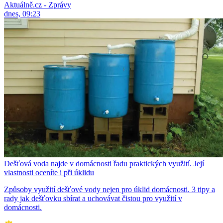
Aktuálně.cz - Zprávy
dnes, 09:23
Dešťová voda najde v domácnosti řadu praktických využití. Její
vlastnosti oceníte i při úklidu
Způsoby využití dešťové vody nejen pro úklid domácnosti. 3 tipy a
rady jak dešťovku sbírat a uchovávat čistou pro využití v
domácnosti.