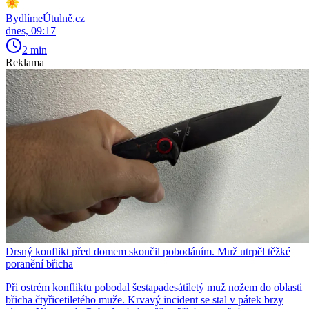
BydlímeÚtulně.cz
dnes, 09:17
2 min
Reklama
Drsný konflikt před domem skončil pobodáním. Muž utrpěl těžké
poranění břicha
Při ostrém konfliktu pobodal šestapadesátiletý muž nožem do oblasti
břicha čtyřicetiletého muže. Krvavý incident se stal v pátek brzy