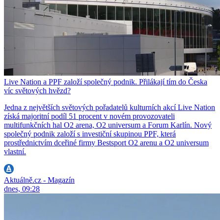
Live Nation a PPF založí společný podnik. Přilákají tím do Česka
víc světových hvězd?
Jedna z největších světových pořadatelů kulturních akcí Live Nation
získá majoritní podíl 51 procent v novém provozovateli
multifunkčních hal O2 arena, O2 universum a Forum Karlín. Nový
společný podnik založí s investiční skupinou PPF, která
prostřednictvím dceřiné firmy Bestsport O2 arenu a O2 universum
vlastní.
Aktuálně.cz - Magazín
dnes, 09:28