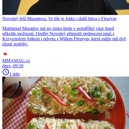
Novotný řeší Muradova. Ve hře je Jotko i další bitva s Fleurym
Makhmud Muradov má po zisku titulu v polotěžké váze hned
několik možností. Ondřej Novotný připustil sjednocení pásů s
Krzysztofem Jotkem i odvetu s Willem Fleurym, která může mít dvě
různé podoby.
MMAMAG.cz
dnes, 09:59
1 min