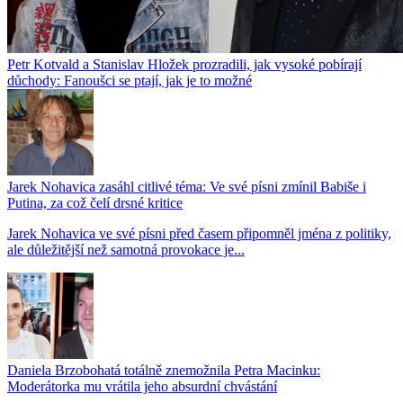
Petr Kotvald a Stanislav Hložek prozradili, jak vysoké pobírají
důchody: Fanoušci se ptají, jak je to možné
Jarek Nohavica zasáhl citlivé téma: Ve své písni zmínil Babiše i
Putina, za což čelí drsné kritice
Jarek Nohavica ve své písni před časem připomněl jména z politiky,
ale důležitější než samotná provokace je...
Daniela Brzobohatá totálně znemožnila Petra Macinku:
Moderátorka mu vrátila jeho absurdní chvástání