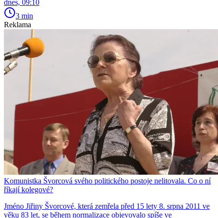
dnes, 09:10
3 min
Reklama
Komunistka Švorcová svého politického postoje nelitovala. Co o ní
říkají kolegové?
Jméno Jiřiny Švorcové, která zemřela před 15 lety 8. srpna 2011 ve
věku 83 let, se během normalizace objevovalo spíše ve