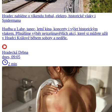
Hradec nabídne o víkendu fotbal, elektro, historické vlaky i
Spidermana
Hudba u Labe, tanec, letní kina, koncerty i výlet historickým
vlakem. Přinášíme výběr nejzajímavějších akcí, které si můžete užít
v Hradci Králové během soboty a neděle.
Hradecká Drbna
dnes, 09:05
2 min