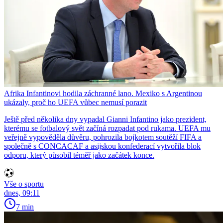
Afrika Infantinovi hodila záchranné lano. Mexiko s Argentinou
ukázaly, proč ho UEFA vůbec nemusí porazit
Ještě před několika dny vypadal Gianni Infantino jako prezident,
kterému se fotbalový svět začíná rozpadat pod rukama. UEFA mu
veřejně vypověděla důvěru, pohrozila bojkotem soutěží FIFA a
společně s CONCACAF a asijskou konfederací vytvořila blok
odporu, který působil téměř jako začátek konce.
Vše o sportu
dnes, 09:11
7 min