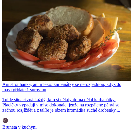
Ani strouhanka, ani mléko: karbanátky se nerozpadnou, když do
masa přidáte 1 surovinu
Tuhle situaci zná každý, kdo si někdy doma dělal karbanátky.
Placičky vypadají v míse dokonale, jenže na rozpálené pánvi se
začnou rozjíždět a z talíře je rázem hromádka suché drobenky....
Bruneta v kuchyni