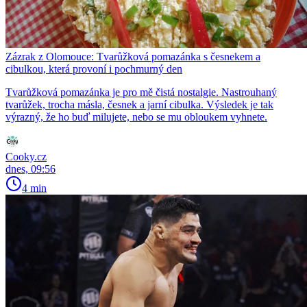
Zázrak z Olomouce: Tvarůžková pomazánka s česnekem a
cibulkou, která provoní i pochmurný den
Tvarůžková pomazánka je pro mě čistá nostalgie. Nastrouhaný
tvarůžek, trocha másla, česnek a jarní cibulka. Výsledek je tak
výrazný, že ho buď milujete, nebo se mu obloukem vyhnete.
Cooky.cz
dnes, 09:56
4 min