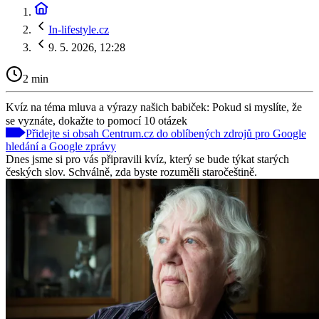
In-lifestyle.cz
9. 5. 2026, 12:28
2 min
Kvíz na téma mluva a výrazy našich babiček: Pokud si myslíte, že
se vyznáte, dokažte to pomocí 10 otázek
Přidejte si obsah Centrum.cz do oblíbených zdrojů pro Google
hledání a Google zprávy
Dnes jsme si pro vás připravili kvíz, který se bude týkat starých
českých slov. Schválně, zda byste rozuměli staročeštině.