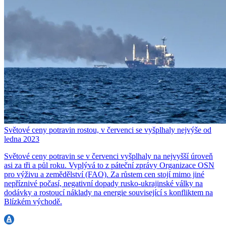
Světové ceny potravin rostou, v červenci se vyšplhaly nejvýše od
ledna 2023
Světové ceny potravin se v červenci vyšplhaly na nejvyšší úroveň
asi za tři a půl roku. Vyplývá to z páteční zprávy Organizace OSN
pro výživu a zemědělství (FAO). Za růstem cen stojí mimo jiné
nepříznivé počasí, negativní dopady rusko-ukrajinské války na
dodávky a rostoucí náklady na energie související s konfliktem na
Blízkém východě.