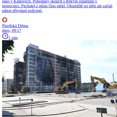
ráno v Klatovech. Pobodaný skončil s těžkým zraněním v
nemocnici. Pachatel z místa činu utekl. Okamžitě po něm ale začali
pátrat přivolaní policisté.
Plzeňská Drbna
dnes, 09:17
1 min