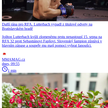
Další rána pro RFA. Lutterbach vypadl z titulové odvety na
Bratislavském hradě
Joilton Lutterbach kvůli zlomenému prstu nenastoupí 15. srpna na
RFA 32 proti Sebastiánovi Fapšovi. Slovenský šampion zůstává v
hlavním zápase a soupeře mu mají pomoci vybrat fanoušci.
MMAMAG.cz
dnes, 09:55
1 min