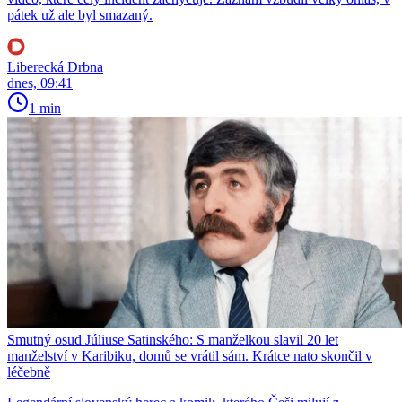
pátek už ale byl smazaný.
Liberecká Drbna
dnes, 09:41
1 min
Smutný osud Júliuse Satinského: S manželkou slavil 20 let
manželství v Karibiku, domů se vrátil sám. Krátce nato skončil v
léčebně