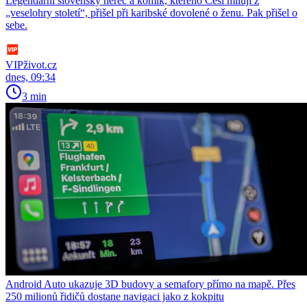
Legendární slovenský herec a komik, kterého Češi milují z
„veselohry století“, přišel při karibské dovolené o ženu. Pak přišel o
sebe.
VIPživot.cz
dnes, 09:34
3 min
Android Auto ukazuje 3D budovy a semafory přímo na mapě. Přes
250 milionů řidičů dostane navigaci jako z kokpitu