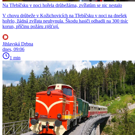
Na Třebíčsku v noci hořela drůbežárna, zvířatům se nic nestalo
V chovu drůbeže v Kožichovicích na Třebíčsku v noci na dnešek
hořelo, žádná zvířata neuhynula. Škodu hasiči odhadli na 300 tisíc
korun, příčinu požáru zjišťují.
Jihlavská Drbna
dnes, 09:06
1 min