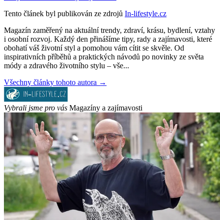
Tento článek byl publikován ze zdrojů
In-lifestyle.cz
Magazín zaměřený na aktuální trendy, zdraví, krásu, bydlení, vztahy
i osobní rozvoj. Každý den přinášíme tipy, rady a zajímavosti, které
obohatí váš životní styl a pomohou vám cítit se skvěle. Od
inspirativních příběhů a praktických návodů po novinky ze světa
módy a zdravého životního stylu – vše...
Všechny články tohoto autora →
Vybrali jsme pro vás
Magazíny a zajímavosti