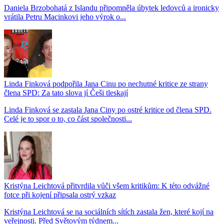
Daniela Brzobohatá z Islandu připomněla úbytek ledovců a ironicky
vrátila Petru Macinkovi jeho výrok o...
Linda Finková podpořila Jana Cinu po nechutné kritice ze strany
člena SPD: Za tato slova jí Češi tleskají
Linda Finková se zastala Jana Ciny po ostré kritice od člena SPD.
Celé je to spor o to, co část společnosti...
Kristýna Leichtová přitvrdila vůči všem kritikům: K této odvážné
fotce při kojení připsala ostrý vzkaz
Kristýna Leichtová se na sociálních sítích zastala žen, které kojí na
veřejnosti. Před Světovým týdnem...