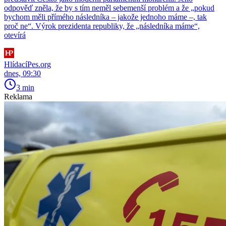
odpověď zněla, že by s tím neměl sebemenší problém a že „pokud
bychom měli přímého následníka – jakože jednoho máme –, tak
proč ne“. Výrok prezidenta republiky, že „následníka máme“,
otevírá
HlídacíPes.org
dnes, 09:30
3 min
Reklama