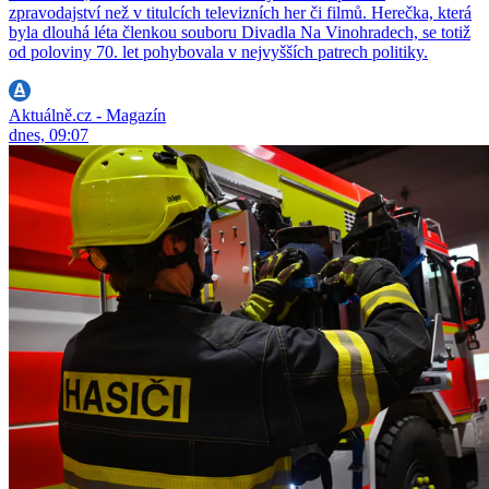
zpravodajství než v titulcích televizních her či filmů. Herečka, která
byla dlouhá léta členkou souboru Divadla Na Vinohradech, se totiž
od poloviny 70. let pohybovala v nejvyšších patrech politiky.
Aktuálně.cz - Magazín
dnes, 09:07