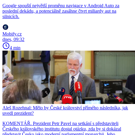
Google spouští největší proměnu navigace v Android Auto za
poslední dekádu, a potenciálně zasáhne čtvrt miliardy aut na
silnicích.
Mobify.cz
dnes, 09:32
4 min
Aleš Rozehnal: Mělo by České království přímého následníka, jak
uvedl prezident?
KOMENTÁŘ. Prezident Petr Pavel na setkání s představiteli
Českého královského institutu dostal otázku, zda by si dokázal
představit Česko jako moderní parlamentní monarchii. Jeho