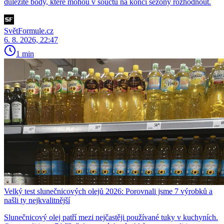
důležité body, které mohou v součtu na konci sezony rozhodnout.
SvětFormule.cz
6. 8. 2026, 22:47
1 min
Velký test slunečnicových olejů 2026: Porovnali jsme 7 výrobků a
našli ty nejkvalitnější
Slunečnicový olej patří mezi nejčastěji používané tuky v kuchyních.