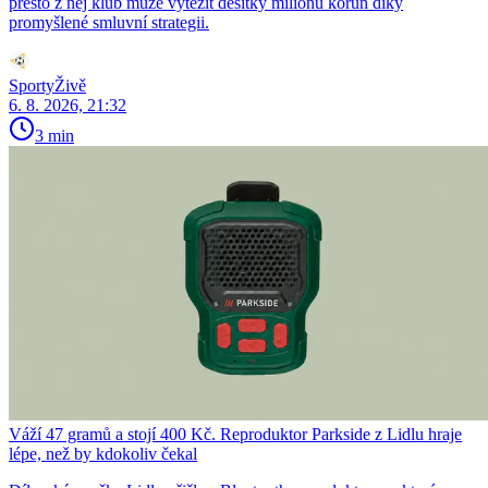
přesto z něj klub může vytěžit desítky milionů korun díky
promyšlené smluvní strategii.
SportyŽivě
6. 8. 2026, 21:32
3 min
Váží 47 gramů a stojí 400 Kč. Reproduktor Parkside z Lidlu hraje
lépe, než by kdokoliv čekal