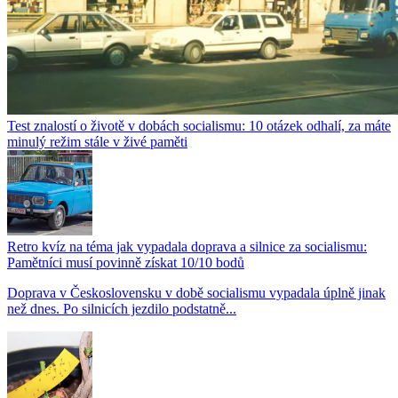
Test znalostí o životě v dobách socialismu: 10 otázek odhalí, za máte
minulý režim stále v živé paměti
Retro kvíz na téma jak vypadala doprava a silnice za socialismu:
Pamětníci musí povinně získat 10/10 bodů
Doprava v Československu v době socialismu vypadala úplně jinak
než dnes. Po silnicích jezdilo podstatně...