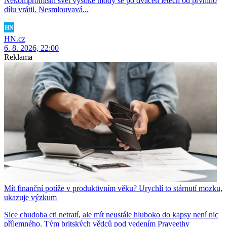
Nekompromisní svět vysoké módy se po dvaceti letech od prvního
dílu vrátil. Nesmlouvavá...
HN.cz
6. 8. 2026, 22:00
Reklama
Mít finanční potíže v produktivním věku? Urychlí to stárnutí mozku,
ukazuje výzkum
Sice chudoba cti netratí, ale mít neustále hluboko do kapsy není nic
příjemného. Tým britských vědců pod vedením Praveethy