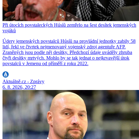
Při útocích povstaleckých Húsíů zemřelo na šest desítek jemenských
vojáků
Údery jemenských povstalců Húsíů na provládní jednotky zabily 58
lidí, řekl ve čtvrtek nejmenovaný vojenský zdroj agentuře AFP.
Zraněných jsou podle něj desítky. Předchozí údaje uváděly zhruba
čtyři desítky mrtvých. Mohlo by se tak jednat o nejkrvavější útok
povstalců v Jemenu od příměří z roku 2022.
Aktuálně.cz - Zprávy
6. 8. 2026, 20:27