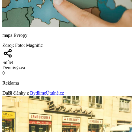
mapa Evropy
Zdroj
:
Foto: Magnific
Sdílet
Denní
výzva
0
Reklama
Další články z
BydlímeÚtulně.cz