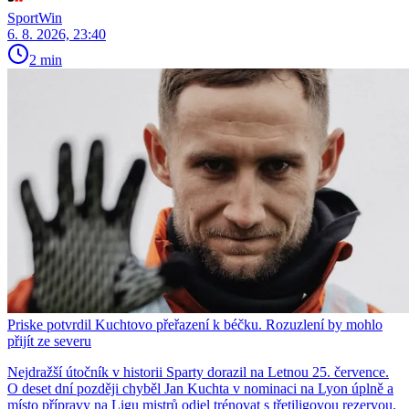
SportWin
6. 8. 2026, 23:40
2 min
Priske potvrdil Kuchtovo přeřazení k béčku. Rozuzlení by mohlo
přijít ze severu
Nejdražší útočník v historii Sparty dorazil na Letnou 25. července.
O deset dní později chyběl Jan Kuchta v nominaci na Lyon úplně a
místo přípravy na Ligu mistrů odjel trénovat s třetiligovou rezervou.