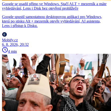
Google se usadil přímo ve Windows. Stačí ALT + mezerník a máte
vyhledávání, Lens i Disk bez otevření prohlížeče
Google spustil samostatnou desktopovou aplikaci pro Windows,
která po stisku Alt + mezerník otevře vyhledávání, AI asistenta,
Lens i přístup k Disku.
Mobify.cz
6. 8. 2026, 20:32
4 min