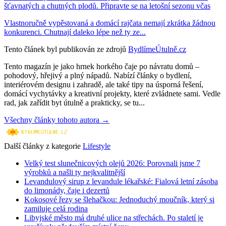
šťavnatých a chutných plodů. Připravte se na letošní sezonu včas
Vlastnoručně vypěstovaná a domácí rajčata nemají zkrátka žádnou
konkurenci. Chutnají daleko lépe než ty ze...
Tento článek byl publikován ze zdrojů
BydlímeÚtulně.cz
Tento magazín je jako hrnek horkého čaje po návratu domů –
pohodový, hřejivý a plný nápadů. Nabízí články o bydlení,
interiérovém designu i zahradě, ale také tipy na úsporná řešení,
domácí vychytávky a kreativní projekty, které zvládnete sami. Vedle
rad, jak zařídit byt útulně a prakticky, se tu...
Všechny články tohoto autora →
Další články z kategorie
Lifestyle
Velký test slunečnicových olejů 2026: Porovnali jsme 7
výrobků a našli ty nejkvalitnější
Levandulový sirup z levandule lékařské: Fialová letní zásoba
do limonády, čaje i dezertů
Kokosové řezy se šlehačkou: Jednoduchý moučník, který si
zamiluje celá rodina
Libyjské město má druhé ulice na střechách. Po staletí je