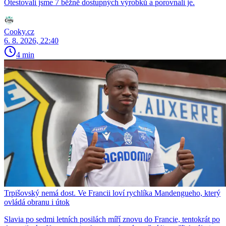
Otestovali jsme 7 běžně dostupných výrobků a porovnali je.
Cooky.cz
6. 8. 2026, 22:40
4 min
Trpišovský nemá dost. Ve Francii loví rychlíka Mandengueho, který
ovládá obranu i útok
Slavia po sedmi letních posilách míří znovu do Francie, tentokrát po