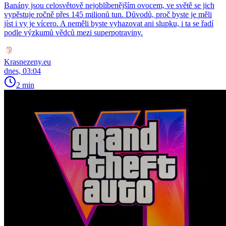
Banány jsou celosvětově nejoblíbenějším ovocem, ve světě se jich
vypěstuje ročně přes 145 milionů tun. Důvodů, proč byste je měli
jíst i vy je vícero. A neměli byste vyhazovat ani slupku, i ta se řadí
podle výzkumů vědců mezi superpotraviny.
Krasnezeny.eu
dnes, 03:04
2 min