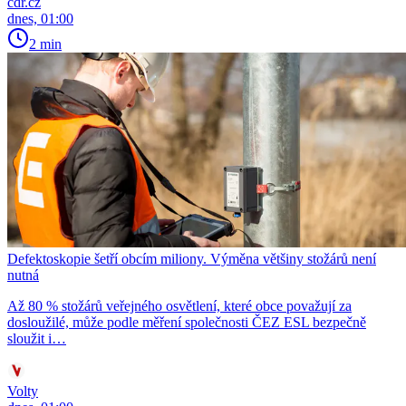
cdr.cz
dnes, 01:00
2 min
Defektoskopie šetří obcím miliony. Výměna většiny stožárů není
nutná
Až 80 % stožárů veřejného osvětlení, které obce považují za
dosloužilé, může podle měření společnosti ČEZ ESL bezpečně
sloužit i…
Volty