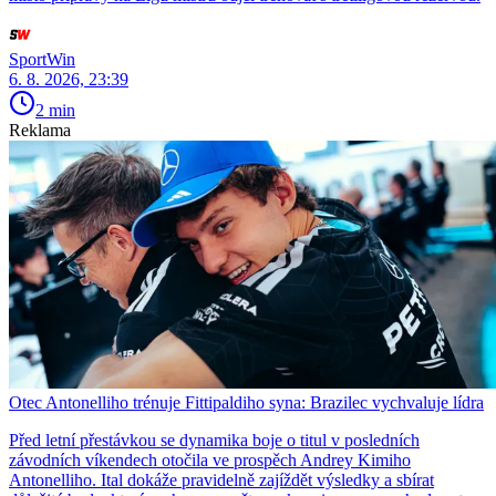
SportWin
6. 8. 2026, 23:39
2 min
Reklama
Otec Antonelliho trénuje Fittipaldiho syna: Brazilec vychvaluje lídra
Před letní přestávkou se dynamika boje o titul v posledních
závodních víkendech otočila ve prospěch Andrey Kimiho
Antonelliho. Ital dokáže pravidelně zajíždět výsledky a sbírat