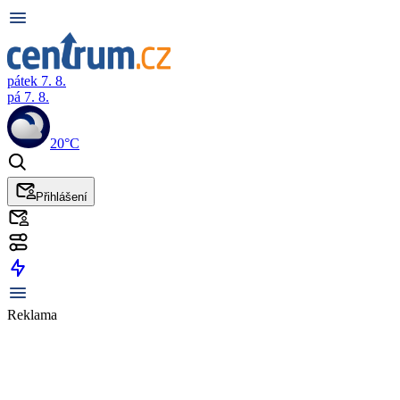
pátek 7. 8.
pá 7. 8.
20°C
Přihlášení
Reklama