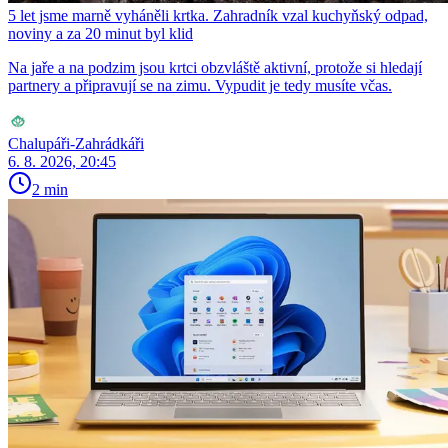
5 let jsme marně vyháněli krtka. Zahradník vzal kuchyňský odpad,
noviny a za 20 minut byl klid
Na jaře a na podzim jsou krtci obzvláště aktivní, protože si hledají
partnery a připravují se na zimu. Vypudit je tedy musíte včas.
Chalupáři-Zahrádkáři
6. 8. 2026, 20:45
2 min