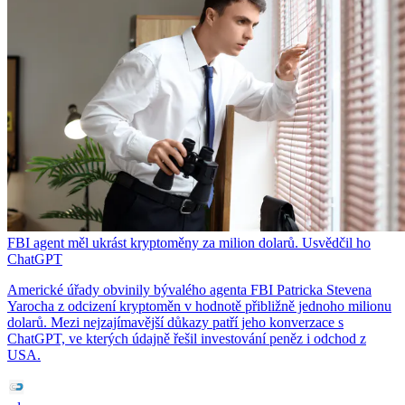
FBI agent měl ukrást kryptoměny za milion dolarů. Usvědčil ho
ChatGPT
Americké úřady obvinily bývalého agenta FBI Patricka Stevena
Yarocha z odcizení kryptoměn v hodnotě přibližně jednoho milionu
dolarů. Mezi nejzajímavější důkazy patří jeho konverzace s
ChatGPT, ve kterých údajně řešil investování peněz i odchod z
USA.