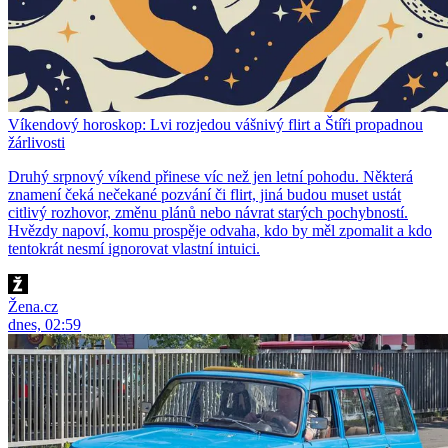
Víkendový horoskop: Lvi rozjedou vášnivý flirt a Štíři propadnou
žárlivosti
Druhý srpnový víkend přinese víc než jen letní pohodu. Některá
znamení čeká nečekané pozvání či flirt, jiná budou muset ustát
citlivý rozhovor, změnu plánů nebo návrat starých pochybností.
Hvězdy napoví, komu prospěje odvaha, kdo by měl zpomalit a kdo
tentokrát nesmí ignorovat vlastní intuici.
Žena.cz
dnes, 02:59