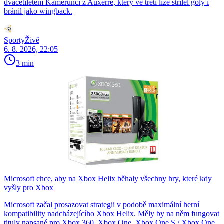
dvacetiletém Kamerunci z Auxerre, který ve třetí lize střílel góly i
bránil jako wingback.
SportyŽivě
6. 8. 2026, 22:05
3 min
Microsoft chce, aby na Xbox Helix běhaly všechny hry, které kdy
vyšly pro Xbox
Microsoft začal prosazovat strategii v podobě maximální herní
kompatibility nadcházejícího Xbox Helix. Měly by na něm fungovat
tituly napsané pro Xbox 360, Xbox One, Xbox One S / Xbox One