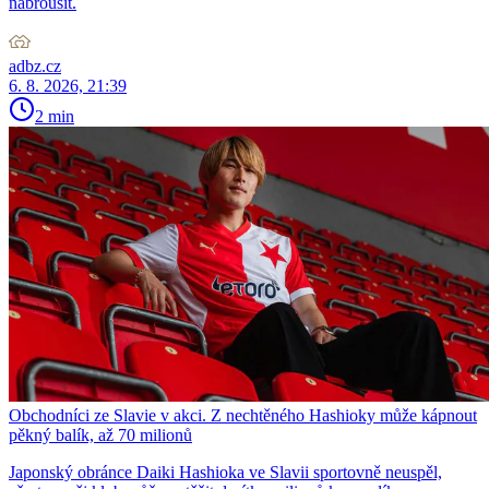
nabrousit.
adbz.cz
6. 8. 2026, 21:39
2 min
Obchodníci ze Slavie v akci. Z nechtěného Hashioky může kápnout
pěkný balík, až 70 milionů
Japonský obránce Daiki Hashioka ve Slavii sportovně neuspěl,