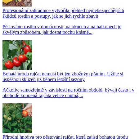
Profesionální zahradnice vytvořila přehled nejnebezpečnějších
škůdců rostlin a postupy, jak se jich rychle zbavit
Pěstováno rostlin v domácnosti, na oknech a na balkonech je
skvělým způsobem, jak dostat trochu krásné...
Bohatá úroda rajčat nemusí být jen zbožným přáním. Užijte si
úspěšnou sklizeň již během letošní sezony
Ačkoliv, samozřejmě v závislosti na ročním období, bývají často i v
obchodě koupená rajčata velice chutná,...
Přírodní hnojiva pro pěstování rajčat, která zajistí bohatou úrodu