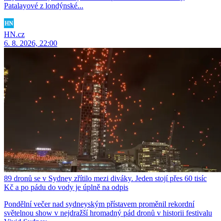
Patalayové z londýnské...
HN.cz
6. 8. 2026, 22:00
89 dronů se v Sydney zřítilo mezi diváky. Jeden stojí přes 60 tisíc
Kč a po pádu do vody je úplně na odpis
Pondělní večer nad sydneyským přístavem proměnil rekordní
světelnou show v nejdražší hromadný pád dronů v historii festivalu