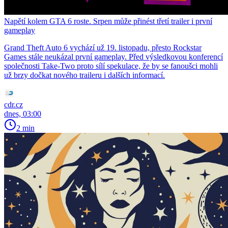
Napětí kolem GTA 6 roste. Srpen může přinést třetí trailer i první
gameplay
Grand Theft Auto 6 vychází už 19. listopadu, přesto Rockstar
Games stále neukázal první gameplay. Před výsledkovou konferencí
společnosti Take-Two proto sílí spekulace, že by se fanoušci mohli
už brzy dočkat nového traileru i dalších informací.
cdr.cz
dnes, 03:00
2 min