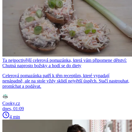
Ta nejpoctivější celerová pomazánka, která vám připomene dětství:
Chutná naprosto božsky a hodí se do diety
Celerová pomazánka patří k těm receptům, které vypadají
nenápadně, ale na stole vždy sklidí největší úspěch. Stačí nastrouhat,
promíchat a podávat.
Cooky.cz
dnes, 01:09
4 min