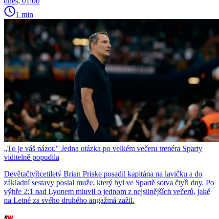
dnes, 01:00
1 min
„To je váš názor." Jedna otázka po velkém večeru trenéra Sparty
viditelně popudila
Devětačtyřicetiletý Brian Priske posadil kapitána na lavičku a do
základní sestavy poslal muže, který byl ve Spartě sotva čtyři dny. Po
výhře 2:1 nad Lyonem mluvil o jednom z nejsilnějších večerů, jaké
na Letné za svého druhého angažmá zažil.