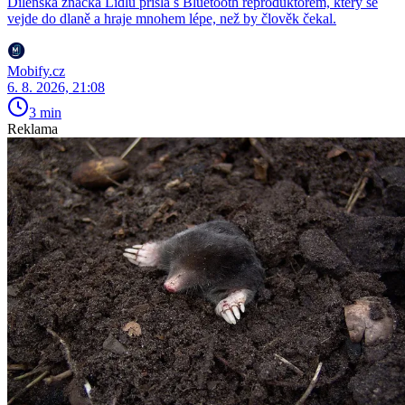
Dílenská značka Lidlu přišla s Bluetooth reproduktorem, který se
vejde do dlaně a hraje mnohem lépe, než by člověk čekal.
Mobify.cz
6. 8. 2026, 21:08
3 min
Reklama