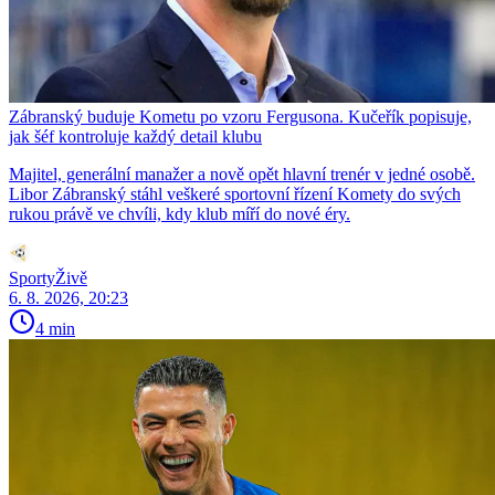
Zábranský buduje Kometu po vzoru Fergusona. Kučeřík popisuje,
jak šéf kontroluje každý detail klubu
Majitel, generální manažer a nově opět hlavní trenér v jedné osobě.
Libor Zábranský stáhl veškeré sportovní řízení Komety do svých
rukou právě ve chvíli, kdy klub míří do nové éry.
SportyŽivě
6. 8. 2026, 20:23
4 min