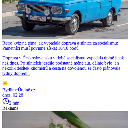
Retro kvíz na téma jak vypadala doprava a silnice za socialismu:
Pamětníci musí povinně získat 10/10 bodů
Doprava v Československu v době socialismu vypadala úplně jinak
než dnes. Po silnicích jezdilo podstatně méně aut, dálnic bylo jen
několik desítek kilometrů a cesta na dovolenou se často plánovala
týdny dopředu.
BydlímeÚtulně.cz
dnes, 02:28
2 min
Reklama