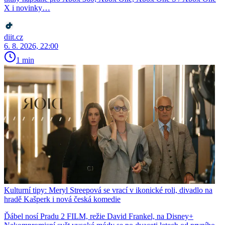
X i novinky…
diit.cz
6. 8. 2026, 22:00
1 min
Kulturní tipy: Meryl Streepová se vrací v ikonické roli, divadlo na
hradě Kašperk i nová česká komedie
Ďábel nosí Pradu 2 FILM, režie David Frankel, na Disney+