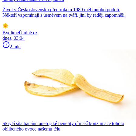
Život v Československu před rokem 1989 měl mnoho podob.
Někteří vzpomínají s úsměvem na tváři, jiní by raději zapomněli.
BydlímeÚtulně.cz
dnes, 03:04
2 min
Skrytá síla banánu aneb jaké benefity přináší konzumace tohoto
oblíbeného ovoce našemu tělu