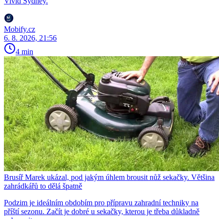
Vivid Sydney.
Mobify.cz
6. 8. 2026, 21:56
4 min
Brusíř Marek ukázal, pod jakým úhlem brousit nůž sekačky. Většina
zahrádkářů to dělá špatně
Podzim je ideálním obdobím pro přípravu zahradní techniky na
příští sezonu. Začít je dobré u sekačky, kterou je třeba důkladně