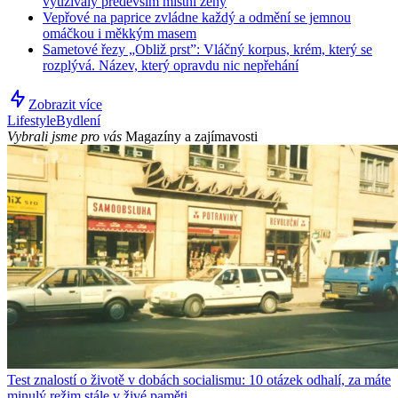
využívaly především místní ženy
Vepřové na paprice zvládne každý a odmění se jemnou
omáčkou i měkkým masem
Sametové řezy „Obliž prst”: Vláčný korpus, krém, který se
rozplývá. Název, který opravdu nic nepřehání
Zobrazit více
Lifestyle
Bydlení
Vybrali jsme pro vás
Magazíny a zajímavosti
Test znalostí o životě v dobách socialismu: 10 otázek odhalí, za máte
minulý režim stále v živé paměti