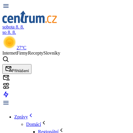
sobota 8. 8.
so 8. 8.
27°C
Internet
Firmy
Recepty
Slovníky
Přihlášení
Zprávy
Domácí
Regionální