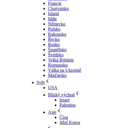
Francie
Chorvatsko
Island
Itálie
Německo
Polsko
Rakousko
Řecko
Rusko
Španělsko
Švédsko
Velká Británie
Rumunsko
Válka na Ukrajině
Maďarsko
Svět
USA
Blízký východ
Izrael
Palestina
Asie
Čína
Jižní Korea