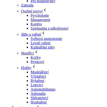
Pro hospodyňky
Zahrada
Osobní rozvoj
Psychologie
Management
Kariéra
Spiritualita a náboženství
Jídlo a vaření
Světová gastronomie
Levné vaření
Kulinářské triky
Mazlíčci
Kočky
Pejskové
Hobby
Modelářství
Včelařství
Rybaření
Letectví
Automobilismus
Adrenalin
Sběratelství
Houbaření