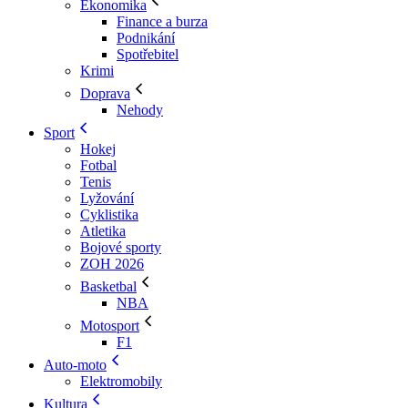
Ekonomika
Finance a burza
Podnikání
Spotřebitel
Krimi
Doprava
Nehody
Sport
Hokej
Fotbal
Tenis
Lyžování
Cyklistika
Atletika
Bojové sporty
ZOH 2026
Basketbal
NBA
Motosport
F1
Auto-moto
Elektromobily
Kultura