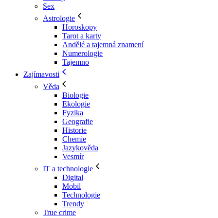
Sex
Astrologie
Horoskopy
Tarot a karty
Andělé a tajemná znamení
Numerologie
Tajemno
Zajímavosti
Věda
Biologie
Ekologie
Fyzika
Geografie
Historie
Chemie
Jazykověda
Vesmír
IT a technologie
Digital
Mobil
Technologie
Trendy
True crime