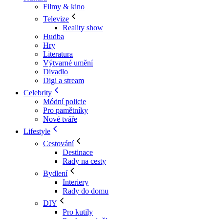
Filmy & kino
Televize
Reality show
Hudba
Hry
Literatura
Výtvarné umění
Divadlo
Digi a stream
Celebrity
Módní policie
Pro pamětníky
Nové tváře
Lifestyle
Cestování
Destinace
Rady na cesty
Bydlení
Interiery
Rady do domu
DIY
Pro kutily