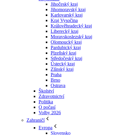
Jihočeský kraj
Jihomoravský kraj
Karlovarský kraj
Kraj Vysočina
Králověhradecký kraj
Liberecký kraj
Moravskoslezský kraj
Olomoucký kraj
Pardubický kraj
Plzeňský kraj
Středočeský kraj
Ústecký kraj
Zlínský kraj
Praha
Brno
Ostrava
Školství
Zdravotnictví
Politika
O počasí
Volby 2026
Zahraničí
Evropa
Slovensko