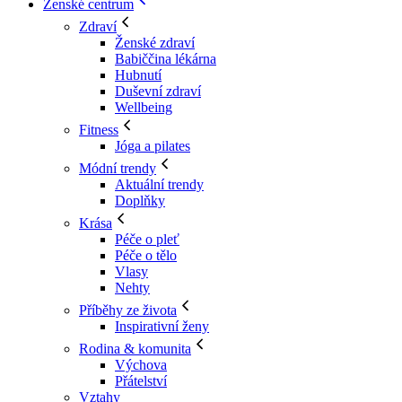
Ženské centrum
Zdraví
Ženské zdraví
Babiččina lékárna
Hubnutí
Duševní zdraví
Wellbeing
Fitness
Jóga a pilates
Módní trendy
Aktuální trendy
Doplňky
Krása
Péče o pleť
Péče o tělo
Vlasy
Nehty
Příběhy ze života
Inspirativní ženy
Rodina & komunita
Výchova
Přátelství
Vztahy