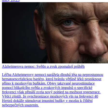
Alzheimerova nemoc: Světlo a zvuk zpomalují průběh
Léčba Alzheimerovy nemoci narážela dlouhá léta na neprostupnou
hematoencefalickou bariéru, která bránila většině léků proniknout
přímo k mozkovým buňkám. Objev takzvané neurostimulace
pomocí blikajícího světla a zvukových impulsů o specifické
frekvenci však přináší zcela nový pohled na možnost regenerace.
Vědci zjistili, že synchronizace mozkových vln na frekvenci 40
Hertzů dokáže stimulovat imunitní buňky v mozku k čištění
nebezpečných usazenin.