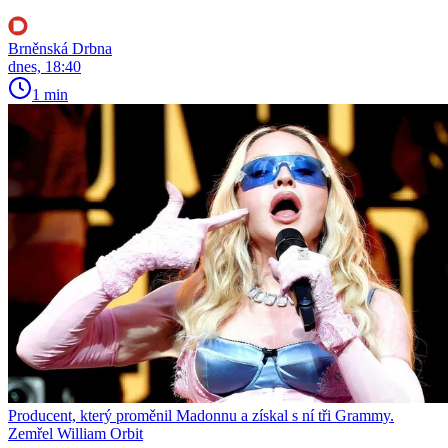
Brněnská Drbna
dnes, 18:40
1 min
Producent, který proměnil Madonnu a získal s ní tři Grammy.
Zemřel William Orbit