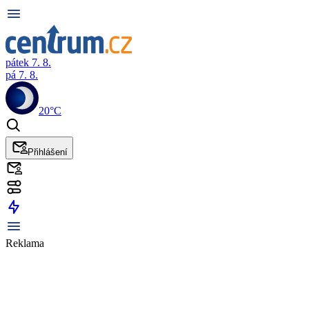
pátek 7. 8.
pá 7. 8.
20°C
Přihlášení
Reklama