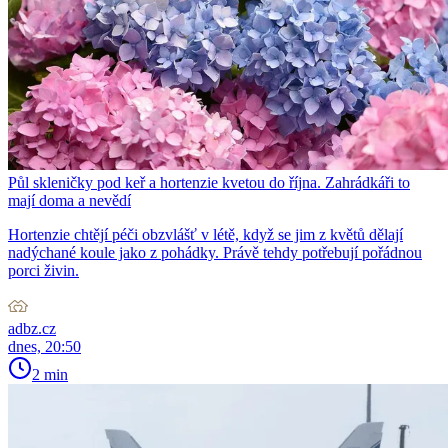
Půl skleničky pod keř a hortenzie kvetou do října. Zahrádkáři to
mají doma a nevědí
Hortenzie chtějí péči obzvlášť v létě, když se jim z květů dělají
nadýchané koule jako z pohádky. Právě tehdy potřebují pořádnou
porci živin.
adbz.cz
dnes, 20:50
2 min