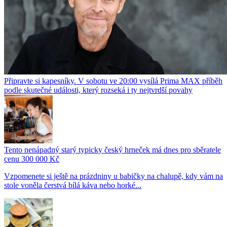
Připravte si kapesníky. V sobotu ve 20:00 vysílá Prima MAX příběh
podle skutečné události, který rozseká i ty nejtvrdší povahy
Tento nenápadný starý typicky český hrneček má dnes pro sběratele
cenu 300 000 Kč
Vzpomenete si ještě na prázdniny u babičky na chalupě, kdy vám na
stole voněla čerstvá bílá káva nebo horké...