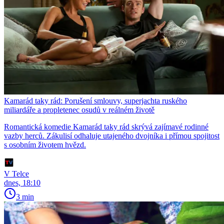
Kamarád taky rád: Porušení smlouvy, superjachta ruského
miliardáře a propletenec osudů v reálném životě
Romantická komedie Kamarád taky rád skrývá zajímavé rodinné
vazby herců. Zákulisí odhaluje utajeného dvojníka i přímou spojitost
s osobním životem hvězd.
V Telce
dnes, 18:10
3 min