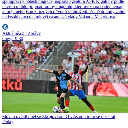
spolupráci v oblasti migrace, napsala agentura AFP. Kigali by podle
návrhu mohlo přijímat rodiny migrantů, kteří uvízli na cestě, nemají
kam jít nebo jsou z různých důvodů v ohrožení. Země dohody zatím
nedosáhly, uvedla mluvčí rwandské vlády Yolande Makoloová.
Aktuálně.cz - Zprávy
dnes, 19:30
Slovan ovládl duel se Zbrojovkou. O vítěznou trefu se postaral
Dulay