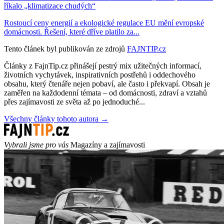
říkalo „klimatizace chudých“
Rostoucí ceny energií a ekologické regulace EU mění evropské
domácnosti. Řešení, které dříve platilo za...
Tento článek byl publikován ze zdrojů
FAJNTIP.cz
Články z FajnTip.cz přinášejí pestrý mix užitečných informací,
životních vychytávek, inspirativních postřehů i oddechového
obsahu, který čtenáře nejen pobaví, ale často i překvapí. Obsah je
zaměřen na každodenní témata – od domácnosti, zdraví a vztahů
přes zajímavosti ze světa až po jednoduché...
Všechny články tohoto autora →
Vybrali jsme pro vás
Magazíny a zajímavosti