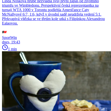
Linda Nosková hrubě nezvládla svůj první zápas od životního
triumfu ve Wimbledonu. Perspektivní česká reprezentantka na
turnaji WTA 1000 v Torontu podlehla Američance Caty
McNallyové 6:7, 1:6, když v úvodní sadě neudržela vedení 5:1.
Překvapivá vítězka se ve třetím kole utká s Filipínkou Alexandrou
Ealaovou.
SportWin
dnes, 19:43
1 min