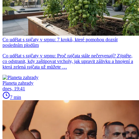
Co udělat s rajčaty v srpnu: 7 kroků, které pomohou dozrát
posledním plodům
Co udělat s rajčaty v srpnu: Proč rajčata stále nečervenají? Zjistěte,
co odstranit, kdy zaštipovat vrcholy, jak upravit zálivku a hnojení a
která zelená rajčata už můžete …
Planeta zahrady
dnes, 19:41
7 min