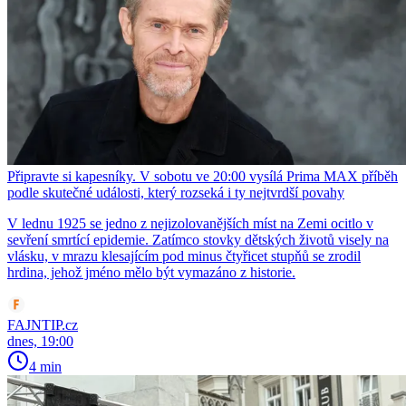
Připravte si kapesníky. V sobotu ve 20:00 vysílá Prima MAX příběh
podle skutečné události, který rozseká i ty nejtvrdší povahy
V lednu 1925 se jedno z nejizolovanějších míst na Zemi ocitlo v
sevření smrtící epidemie. Zatímco stovky dětských životů visely na
vlásku, v mrazu klesajícím pod minus čtyřicet stupňů se zrodil
hrdina, jehož jméno mělo být vymazáno z historie.
FAJNTIP.cz
dnes, 19:00
4 min