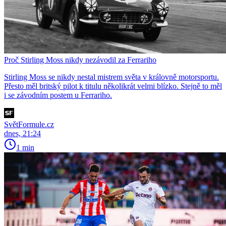
Proč Stirling Moss nikdy nezávodil za Ferrariho
Stirling Moss se nikdy nestal mistrem světa v královně motorsportu.
Přesto měl britský pilot k titulu několikrát velmi blízko. Stejně to měl
i se závodním postem u Ferrariho.
SvětFormule.cz
dnes, 21:24
1 min