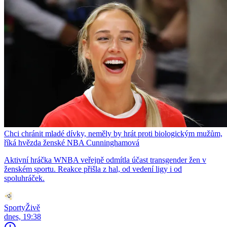
Chci chránit mladé dívky, neměly by hrát proti biologickým mužům,
říká hvězda ženské NBA Cunninghamová
Aktivní hráčka WNBA veřejně odmítla účast transgender žen v
ženském sportu. Reakce přišla z hal, od vedení ligy i od
spoluhráček.
SportyŽivě
dnes, 19:38