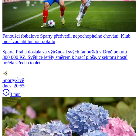
Fanoušci fotbalové Sparty předvedli nepochopitelné chování. Klub
musí zaplatit tučnou pokutu
Sparta Praha dostala za výtržnosti svých fanoušků v Brně pokutu
300 000 Kč. Světlice letěly směrem k hrací ploše, v sektoru hostů
hořela střecha toalet.
SportyŽivě
dnes, 20:55
3 min