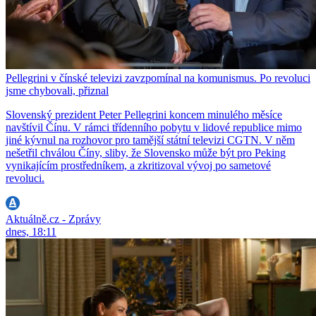
Pellegrini v čínské televizi zavzpomínal na komunismus. Po revoluci
jsme chybovali, přiznal
Slovenský prezident Peter Pellegrini koncem minulého měsíce
navštívil Čínu. V rámci třídenního pobytu v lidové republice mimo
jiné kývnul na rozhovor pro tamější státní televizi CGTN. V něm
nešetřil chválou Číny, sliby, že Slovensko může být pro Peking
vynikajícím prostředníkem, a zkritizoval vývoj po sametové
revoluci.
Aktuálně.cz - Zprávy
dnes, 18:11