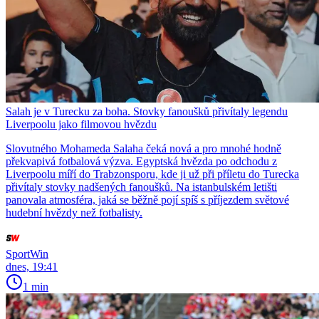
Salah je v Turecku za boha. Stovky fanoušků přivítaly legendu
Liverpoolu jako filmovou hvězdu
Slovutného Mohameda Salaha čeká nová a pro mnohé hodně
překvapivá fotbalová výzva. Egyptská hvězda po odchodu z
Liverpoolu míří do Trabzonsporu, kde ji už při příletu do Turecka
přivítaly stovky nadšených fanoušků. Na istanbulském letišti
panovala atmosféra, jaká se běžně pojí spíš s příjezdem světové
hudební hvězdy než fotbalisty.
SportWin
dnes, 19:41
1 min