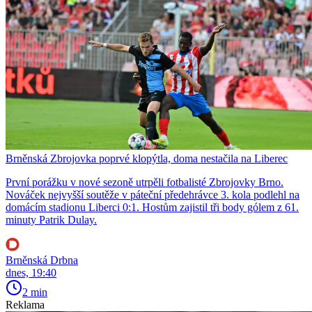
Brněnská Zbrojovka poprvé klopýtla, doma nestačila na Liberec
První porážku v nové sezoně utrpěli fotbalisté Zbrojovky Brno.
Nováček nejvyšší soutěže v páteční předehrávce 3. kola podlehl na
domácím stadionu Liberci 0:1. Hostům zajistil tři body gólem z 61.
minuty Patrik Dulay.
Brněnská Drbna
dnes, 19:40
2 min
Reklama