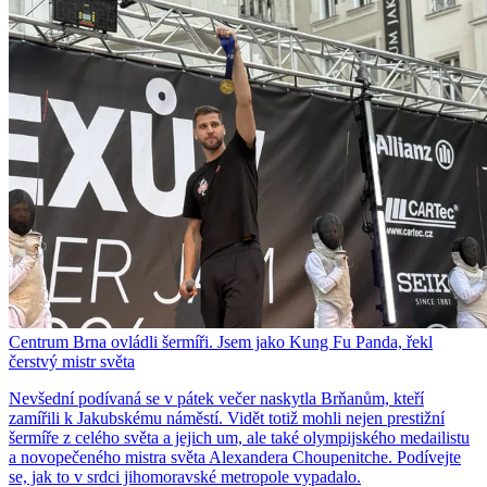
Centrum Brna ovládli šermíři. Jsem jako Kung Fu Panda, řekl
čerstvý mistr světa
Nevšední podívaná se v pátek večer naskytla Brňanům, kteří
zamířili k Jakubskému náměstí. Vidět totiž mohli nejen prestižní
šermíře z celého světa a jejich um, ale také olympijského medailistu
a novopečeného mistra světa Alexandera Choupenitche. Podívejte
se, jak to v srdci jihomoravské metropole vypadalo.