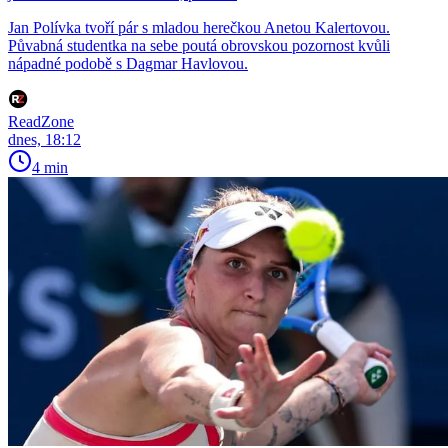
Jan Polívka tvoří pár s mladou herečkou Anetou Kalertovou.
Půvabná studentka na sebe poutá obrovskou pozornost kvůli
nápadné podobě s Dagmar Havlovou.
ReadZone
dnes, 18:12
4 min