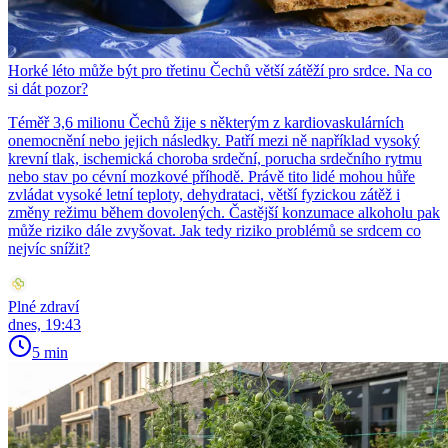
Horké léto může být pro třetinu Čechů větší zátěží pro srdce. Na co
si dát pozor?
Téměř 3,6 milionu Čechů žije s některým z kardiovaskulárních
onemocnění nebo jejich následky. Patří mezi ně například vysoký
krevní tlak, ischemická choroba srdeční, porucha srdečního rytmu
nebo stav po cévní mozkové příhodě. Právě tito lidé mohou hůře
zvládat vysoké letní teploty, dehydrataci, větší fyzickou zátěž i
změny režimu během dovolených. Častější konzumace alkoholu pak
může riziko dále zvyšovat. Jak tedy riziko problémů se srdcem co
nejvíc snížit?
Plné zdraví
dnes, 19:43
5 min