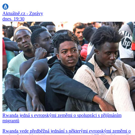
Aktuálně.cz - Zprávy
dnes, 19:30
Rwanda jedná s evropskými zeměmi o spolupráci s přijímáním
migrantů
Rwanda vede předběžná jednání s některými evropskými zeměmi o