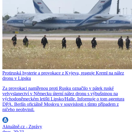
Protiruská hysterie a provokace z Kyjeva, reaguje Kreml na nález
dronu v Lipsku
Za provokaci namířenou proti Rusku označilo v pátek ruské
velvyslanectví v Německu úterní nález dronu s výbušninou na
východoněmeckém letišti Lipsko/Halle. Informuje o tom agentura
DPA. Berlín oficiálně Moskvu v souvislosti s tímto případem z
ničeho neobvinil.
Aktuálně.cz - Zprávy
dnes, 20:23