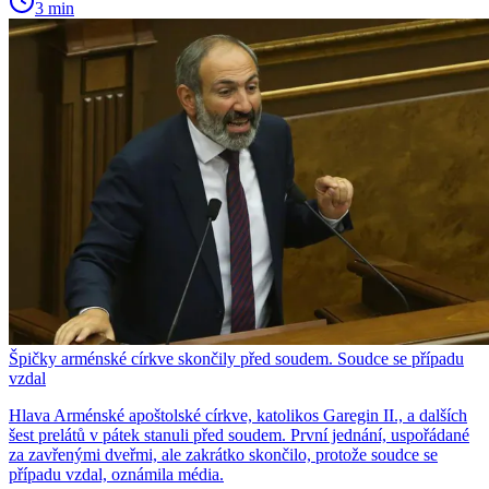
3 min
Špičky arménské církve skončily před soudem. Soudce se případu
vzdal
Hlava Arménské apoštolské církve, katolikos Garegin II., a dalších
šest prelátů v pátek stanuli před soudem. První jednání, uspořádané
za zavřenými dveřmi, ale zakrátko skončilo, protože soudce se
případu vzdal, oznámila média.