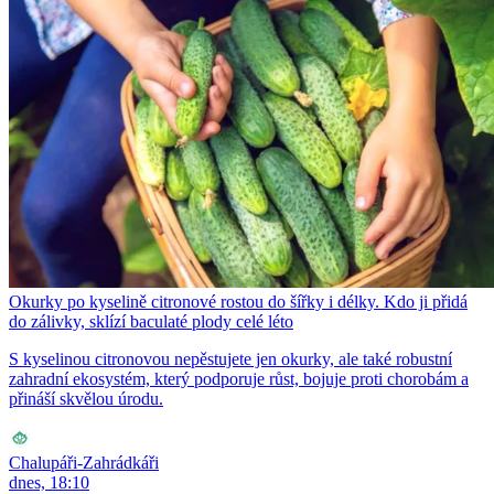
Okurky po kyselině citronové rostou do šířky i délky. Kdo ji přidá
do zálivky, sklízí baculaté plody celé léto
S kyselinou citronovou nepěstujete jen okurky, ale také robustní
zahradní ekosystém, který podporuje růst, bojuje proti chorobám a
přináší skvělou úrodu.
Chalupáři-Zahrádkáři
dnes, 18:10