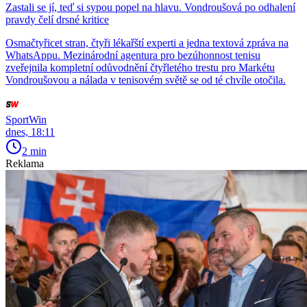
Zastali se jí, teď si sypou popel na hlavu. Vondroušová po odhalení
pravdy čelí drsné kritice
Osmačtyřicet stran, čtyři lékařští experti a jedna textová zpráva na
WhatsAppu. Mezinárodní agentura pro bezúhonnost tenisu
zveřejnila kompletní odůvodnění čtyřletého trestu pro Markétu
Vondroušovou a nálada v tenisovém světě se od té chvíle otočila.
SportWin
dnes, 18:11
2 min
Reklama