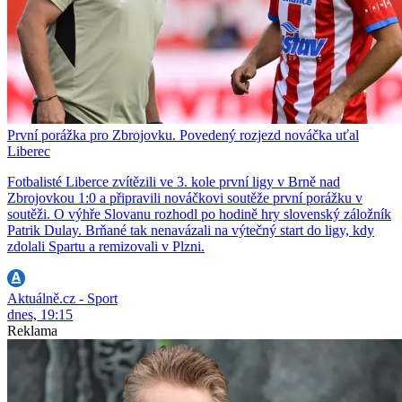
První porážka pro Zbrojovku. Povedený rozjezd nováčka uťal
Liberec
Fotbalisté Liberce zvítězili ve 3. kole první ligy v Brně nad
Zbrojovkou 1:0 a připravili nováčkovi soutěže první porážku v
soutěži. O výhře Slovanu rozhodl po hodině hry slovenský záložník
Patrik Dulay. Brňané tak nenavázali na výtečný start do ligy, kdy
zdolali Spartu a remizovali v Plzni.
Aktuálně.cz - Sport
dnes, 19:15
Reklama