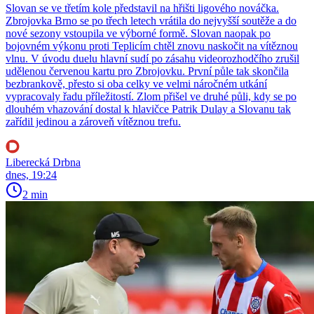
Slovan se ve třetím kole představil na hřišti ligového nováčka.
Zbrojovka Brno se po třech letech vrátila do nejvyšší soutěže a do
nové sezony vstoupila ve výborné formě. Slovan naopak po
bojovném výkonu proti Teplicím chtěl znovu naskočit na vítěznou
vlnu. V úvodu duelu hlavní sudí po zásahu videorozhodčího zrušil
udělenou červenou kartu pro Zbrojovku. První půle tak skončila
bezbrankově, přesto si oba celky ve velmi náročném utkání
vypracovaly řadu příležitostí. Zlom přišel ve druhé půli, kdy se po
dlouhém vhazování dostal k hlavičce Patrik Dulay a Slovanu tak
zařídil jedinou a zároveň vítěznou trefu.
Liberecká Drbna
dnes, 19:24
2 min