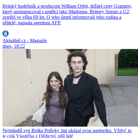
Britský hudebník a producent William Orbit, držitel ceny Grammy,
který spolupracoval s umělci jako Madonna, Britney Spears a U2,
zemřel ve věku 69 let. O jeho úmrtí informovali jeho rodina a
přátelé, napsala agentura AFP.
Aktuálně.cz - Magazín
dnes, 18:22
Nejmladší syn Bolka Polívky Jan ukázal svou partnerku. Vždyť to
je celá Vlastička z Dědictví, píší lidé