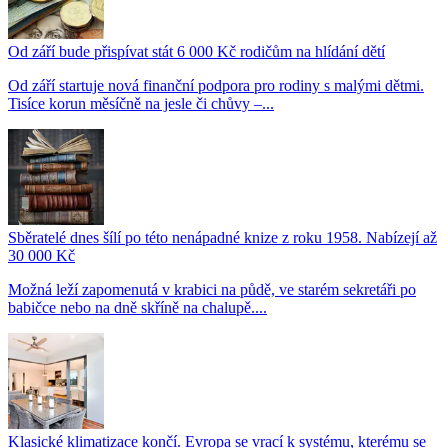
Od září bude přispívat stát 6 000 Kč rodičům na hlídání dětí
Od září startuje nová finanční podpora pro rodiny s malými dětmi.
Tisíce korun měsíčně na jesle či chůvy –...
Sběratelé dnes šílí po této nenápadné knize z roku 1958. Nabízejí až
30 000 Kč
Možná leží zapomenutá v krabici na půdě, ve starém sekretáři po
babičce nebo na dně skříně na chalupě....
Klasické klimatizace končí. Evropa se vrací k systému, kterému se