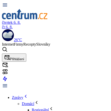
čtvrtek 6. 8.
čt 6. 8.
26°C
Internet
Firmy
Recepty
Slovníky
Přihlášení
Zprávy
Domácí
Regionální