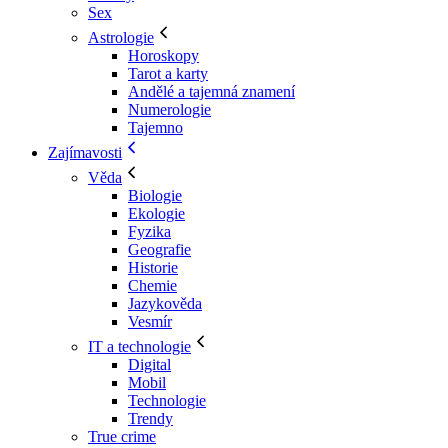
Sex
Astrologie
Horoskopy
Tarot a karty
Andělé a tajemná znamení
Numerologie
Tajemno
Zajímavosti
Věda
Biologie
Ekologie
Fyzika
Geografie
Historie
Chemie
Jazykověda
Vesmír
IT a technologie
Digital
Mobil
Technologie
Trendy
True crime