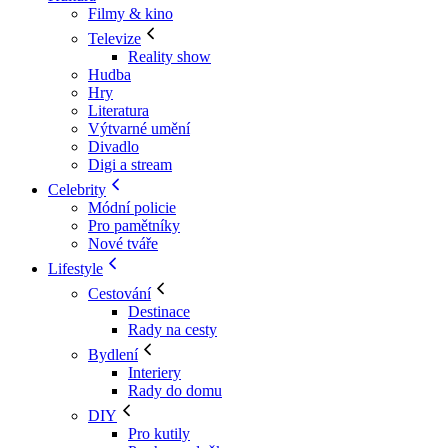
Filmy & kino
Televize
Reality show
Hudba
Hry
Literatura
Výtvarné umění
Divadlo
Digi a stream
Celebrity
Módní policie
Pro pamětníky
Nové tváře
Lifestyle
Cestování
Destinace
Rady na cesty
Bydlení
Interiery
Rady do domu
DIY
Pro kutily