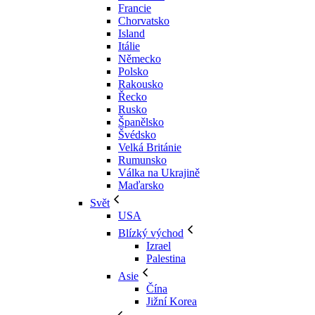
Francie
Chorvatsko
Island
Itálie
Německo
Polsko
Rakousko
Řecko
Rusko
Španělsko
Švédsko
Velká Británie
Rumunsko
Válka na Ukrajině
Maďarsko
Svět
USA
Blízký východ
Izrael
Palestina
Asie
Čína
Jižní Korea