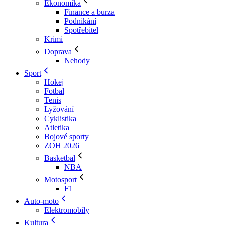
Ekonomika
Finance a burza
Podnikání
Spotřebitel
Krimi
Doprava
Nehody
Sport
Hokej
Fotbal
Tenis
Lyžování
Cyklistika
Atletika
Bojové sporty
ZOH 2026
Basketbal
NBA
Motosport
F1
Auto-moto
Elektromobily
Kultura