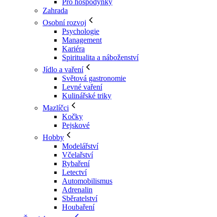
Pro hospodyňky
Zahrada
Osobní rozvoj
Psychologie
Management
Kariéra
Spiritualita a náboženství
Jídlo a vaření
Světová gastronomie
Levné vaření
Kulinářské triky
Mazlíčci
Kočky
Pejskové
Hobby
Modelářství
Včelařství
Rybaření
Letectví
Automobilismus
Adrenalin
Sběratelství
Houbaření