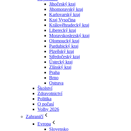
Jihočeský kraj
Jihomoravský kraj
Karlovarský kraj
Kraj Vysočina
Králověhradecký kraj
Liberecký kraj
Moravskoslezský kraj
Olomoucký kraj
Pardubický kraj
Plzeňský kraj
Středočeský kraj
Ústecký kraj
Zlínský kraj
Praha
Brno
Ostrava
Školství
Zdravotnictví
Politika
O počasí
Volby 2026
Zahraničí
Evropa
Slovensko