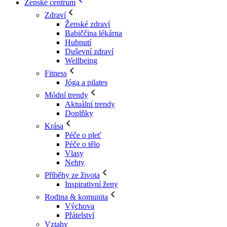
Ženské centrum
Zdraví
Ženské zdraví
Babiččina lékárna
Hubnutí
Duševní zdraví
Wellbeing
Fitness
Jóga a pilates
Módní trendy
Aktuální trendy
Doplňky
Krása
Péče o pleť
Péče o tělo
Vlasy
Nehty
Příběhy ze života
Inspirativní ženy
Rodina & komunita
Výchova
Přátelství
Vztahy