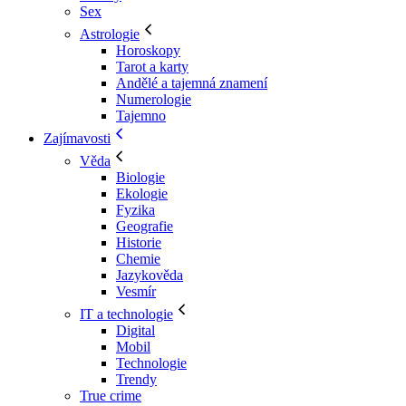
Sex
Astrologie
Horoskopy
Tarot a karty
Andělé a tajemná znamení
Numerologie
Tajemno
Zajímavosti
Věda
Biologie
Ekologie
Fyzika
Geografie
Historie
Chemie
Jazykověda
Vesmír
IT a technologie
Digital
Mobil
Technologie
Trendy
True crime