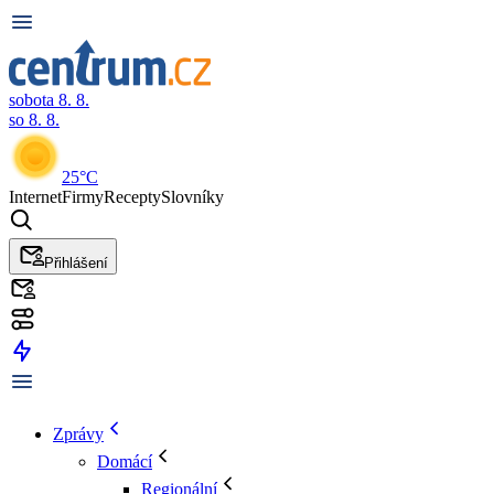
sobota 8. 8.
so 8. 8.
25°C
Internet
Firmy
Recepty
Slovníky
Přihlášení
Zprávy
Domácí
Regionální