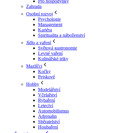
Pro hospodyňky
Zahrada
Osobní rozvoj
Psychologie
Management
Kariéra
Spiritualita a náboženství
Jídlo a vaření
Světová gastronomie
Levné vaření
Kulinářské triky
Mazlíčci
Kočky
Pejskové
Hobby
Modelářství
Včelařství
Rybaření
Letectví
Automobilismus
Adrenalin
Sběratelství
Houbaření