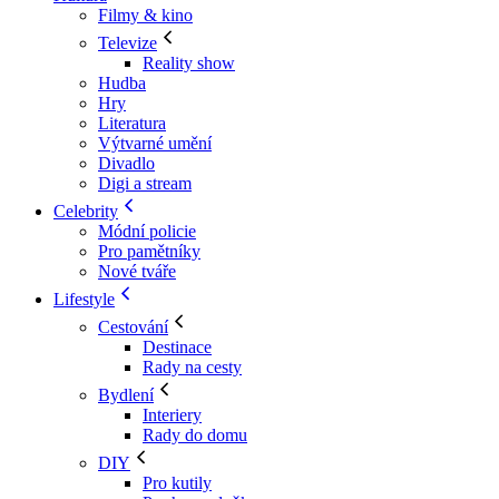
Filmy & kino
Televize
Reality show
Hudba
Hry
Literatura
Výtvarné umění
Divadlo
Digi a stream
Celebrity
Módní policie
Pro pamětníky
Nové tváře
Lifestyle
Cestování
Destinace
Rady na cesty
Bydlení
Interiery
Rady do domu
DIY
Pro kutily