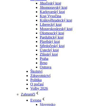
Jihočeský kraj
Jihomoravský kraj
Karlovarský kraj
Kraj Vysočina
Králověhradecký kraj
Liberecký kraj
Moravskoslezský kraj
Olomoucký kraj
Pardubický kraj
Plzeňský kraj
Středočeský kraj
Ústecký kraj
Zlínský kraj
Praha
Brno
Ostrava
Školství
Zdravotnictví
Politika
O počasí
Volby 2026
Zahraničí
Evropa
Slovensko