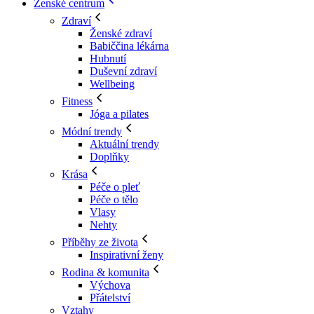
Ženské centrum
Zdraví
Ženské zdraví
Babiččina lékárna
Hubnutí
Duševní zdraví
Wellbeing
Fitness
Jóga a pilates
Módní trendy
Aktuální trendy
Doplňky
Krása
Péče o pleť
Péče o tělo
Vlasy
Nehty
Příběhy ze života
Inspirativní ženy
Rodina & komunita
Výchova
Přátelství
Vztahy