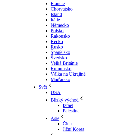
Francie
Chorvatsko
Island
Itálie
Německo
Polsko
Rakousko
Řecko
Rusko
Španělsko
Švédsko
Velká Británie
Rumunsko
Válka na Ukrajině
Maďarsko
Svět
USA
Blízký východ
Izrael
Palestina
Asie
Čína
Jižní Korea