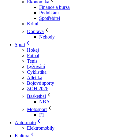
Ekonomika
Finance a burza
Podnikání
Spotřebitel
Krimi
Doprava
Nehody
Sport
Hokej
Fotbal
Tenis
Lyžování
Cyklistika
Atletika
Bojové sporty
ZOH 2026
Basketbal
NBA
Motosport
F1
Auto-moto
Elektromobily
Kultura