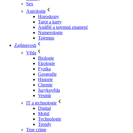
Sex
Astrologie
Horoskopy
Tarot a karty
Andělé a tajemná znamení
Numerologie
Tajemno
Zajímavosti
Věda
Biologie
Ekologie
Fyzika
Geografie
Historie
Chemie
Jazykověda
Vesmír
IT a technologie
Digital
Mobil
Technologie
Trendy
True crime