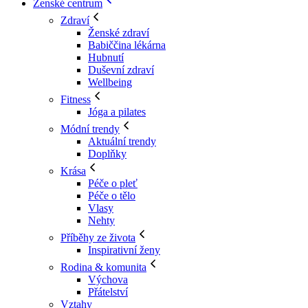
Ženské centrum
Zdraví
Ženské zdraví
Babiččina lékárna
Hubnutí
Duševní zdraví
Wellbeing
Fitness
Jóga a pilates
Módní trendy
Aktuální trendy
Doplňky
Krása
Péče o pleť
Péče o tělo
Vlasy
Nehty
Příběhy ze života
Inspirativní ženy
Rodina & komunita
Výchova
Přátelství
Vztahy