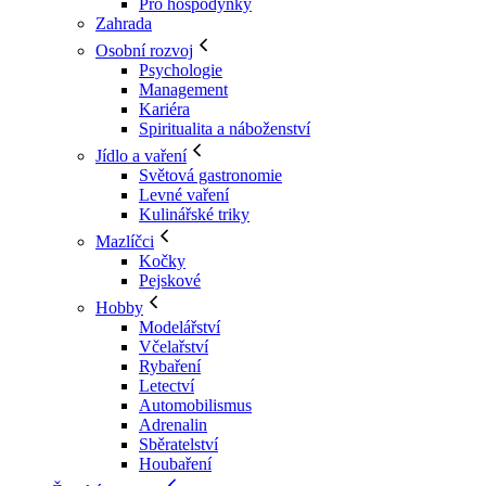
Pro hospodyňky
Zahrada
Osobní rozvoj
Psychologie
Management
Kariéra
Spiritualita a náboženství
Jídlo a vaření
Světová gastronomie
Levné vaření
Kulinářské triky
Mazlíčci
Kočky
Pejskové
Hobby
Modelářství
Včelařství
Rybaření
Letectví
Automobilismus
Adrenalin
Sběratelství
Houbaření