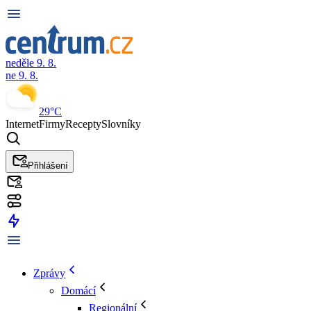
neděle 9. 8.
ne 9. 8.
29°C
Internet
Firmy
Recepty
Slovníky
Přihlášení
Zprávy
Domácí
Regionální