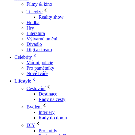
Filmy & kino
Televize
Reality show
Hudba
Hry
Literatura
Výtvarné umění
Divadlo
Digi a stream
Celebrity
Módní policie
Pro pamětníky
Nové tváře
Lifestyle
Cestování
Destinace
Rady na cesty
Bydlení
Interiery
Rady do domu
DIY
Pro kutily