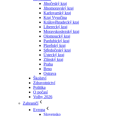
Jihočeský kraj
Jihomoravský kraj
Karlovarský kraj
Kraj Vysočina
Králověhradecký kraj
Liberecký kraj
Moravskoslezský kraj
Olomoucký kraj
Pardubický kraj
Plzeňský kraj
Středočeský kraj
Ústecký kraj
Zlínský kraj
Praha
Brno
Ostrava
Školství
Zdravotnictví
Politika
O počasí
Volby 2026
Zahraničí
Evropa
Slovensko