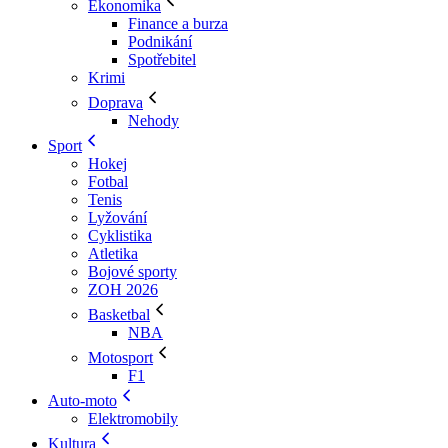
Ekonomika
Finance a burza
Podnikání
Spotřebitel
Krimi
Doprava
Nehody
Sport
Hokej
Fotbal
Tenis
Lyžování
Cyklistika
Atletika
Bojové sporty
ZOH 2026
Basketbal
NBA
Motosport
F1
Auto-moto
Elektromobily
Kultura