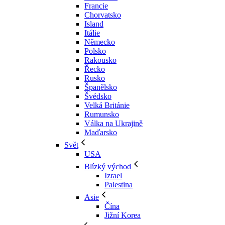
Francie
Chorvatsko
Island
Itálie
Německo
Polsko
Rakousko
Řecko
Rusko
Španělsko
Švédsko
Velká Británie
Rumunsko
Válka na Ukrajině
Maďarsko
Svět
USA
Blízký východ
Izrael
Palestina
Asie
Čína
Jižní Korea