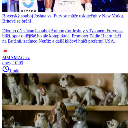
Boxerský souboj Joshua vs. Fury se může uskutečnit v New Yorku.
Britové se brání
Dlouho očekávaný souboj Anthonyho Joshuy s Tysonem Furym se
blíží, spor o dějiště ho ale komplikuje. Promotér Eddie Hearn tlačí
na Británii, zatímco Netflix a další klíčoví hráči preferují USA.
MMAMAG.cz
dnes, 10:09
1 min