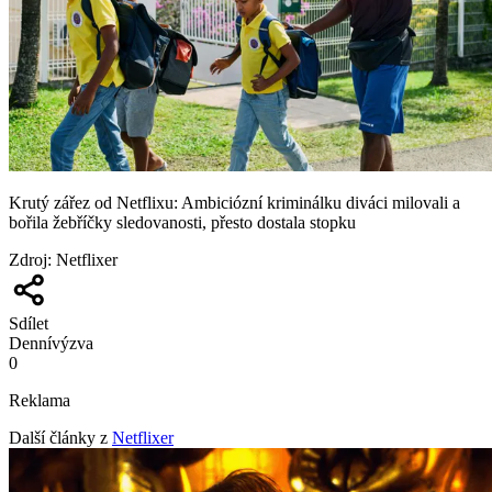
Krutý zářez od Netflixu: Ambiciózní kriminálku diváci milovali a
bořila žebříčky sledovanosti, přesto dostala stopku
Zdroj
:
Netflixer
Sdílet
Denní
výzva
0
Reklama
Další články z
Netflixer