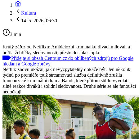
Kultura
14. 5. 2026, 06:30
3 min
Krutý zářez od Netflixu: Ambiciózní kriminálku diváci milovali a
bořila žebříčky sledovanosti, přesto dostala stopku
Přidejte si obsah Centrum.cz do oblíbených zdrojů pro Google
hledání a Google zprávy
Netflix znovu ukázal, jak nevyzpytatelný dokáže být. Jen několik
týdnů po premiéře totiž streamovací služba definitivně zrušila
francouzské kriminální drama Bandi, které přitom stihlo vyvolat
silné reakce diváků i solidní sledovanost. Druhé série se ale fanoušci
nedočkají.