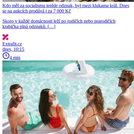
Kdo měl za socialismu tenhle odznak, byl mezi klukama král. Dnes
se na aukcích prodává i za 7 000 Kč
Skoro v každé domácnosti leží po rodičích nebo prarodičích
krabička plná odznaků. […]
Extrafit.cz
dnes, 10:15
4 min