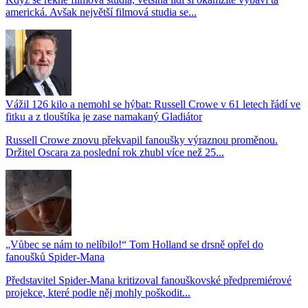
americká. Avšak největší filmová studia se...
Vážil 126 kilo a nemohl se hýbat: Russell Crowe v 61 letech řádí ve
fitku a z tlouštíka je zase namakaný Gladiátor
Russell Crowe znovu překvapil fanoušky výraznou proměnou.
Držitel Oscara za poslední rok zhubl více než 25...
„Vůbec se nám to nelíbilo!“ Tom Holland se drsně opřel do
fanoušků Spider-Mana
Představitel Spider-Mana kritizoval fanouškovské předpremiérové
projekce, které podle něj mohly poškodit...