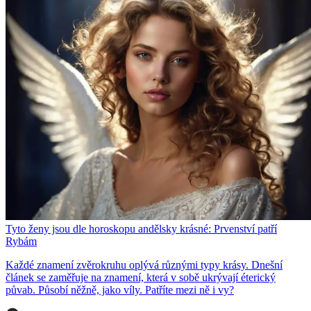
Tyto ženy jsou dle horoskopu andělsky krásné: Prvenství patří
Rybám
Každé znamení zvěrokruhu oplývá různými typy krásy. Dnešní
článek se zaměřuje na znamení, která v sobě ukrývají éterický
půvab. Působí něžně, jako víly. Patříte mezi ně i vy?