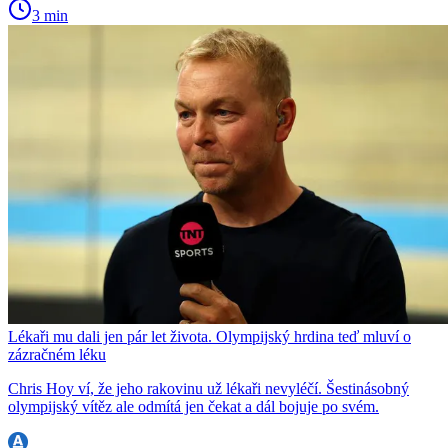
3 min
Lékaři mu dali jen pár let života. Olympijský hrdina teď mluví o
zázračném léku
Chris Hoy ví, že jeho rakovinu už lékaři nevyléčí. Šestinásobný
olympijský vítěz ale odmítá jen čekat a dál bojuje po svém.