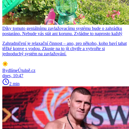
Díky tomuto geniálnímu zavlažovacímu systému bude o zahrádku
postaráno. Nebude vás stát ani korunu. Zvládne to naprosto každý
Zahradničení je relaxační činnost – ano, pro někoho, koho baví tahat
těžké konve s vodou. Zkuste na to jít chytře a vytvořte si
jednoduchý systém na zavlažování.
BydlímeÚtulně.cz
dnes, 10:47
2 min