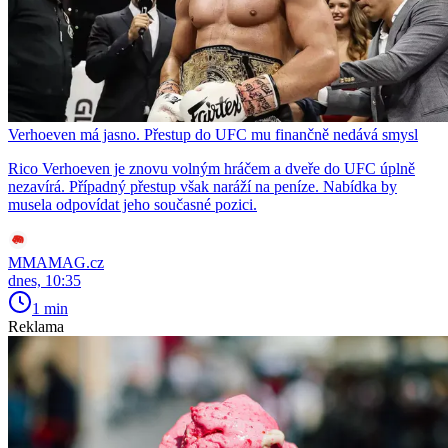
Verhoeven má jasno. Přestup do UFC mu finančně nedává smysl
Rico Verhoeven je znovu volným hráčem a dveře do UFC úplně
nezavírá. Případný přestup však naráží na peníze. Nabídka by
musela odpovídat jeho současné pozici.
MMAMAG.cz
dnes, 10:35
1 min
Reklama