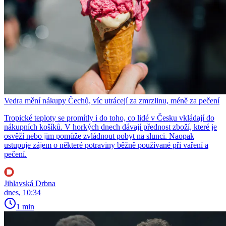
Vedra mění nákupy Čechů, víc utrácejí za zmrzlinu, méně za pečení
Tropické teploty se promítly i do toho, co lidé v Česku vkládají do
nákupních košíků. V horkých dnech dávají přednost zboží, které je
osvěží nebo jim pomůže zvládnout pobyt na slunci. Naopak
ustupuje zájem o některé potraviny běžně používané při vaření a
pečení.
Jihlavská Drbna
dnes, 10:34
1 min