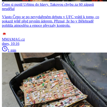
Čepo si pustil Urbinu do hlavy. Takovou chybu za 60 zápasů
neudělal
Vlasto Čepo se po nevydařeném debutu v UFC vrátil k tomu, co
pokazil ještě před prvním úderem. Přiznal, že ho v Bělehradě
pohltila atmosféra a emoce převzaly kontrolu.
MMAMAG.cz
dnes, 10:16
1 min