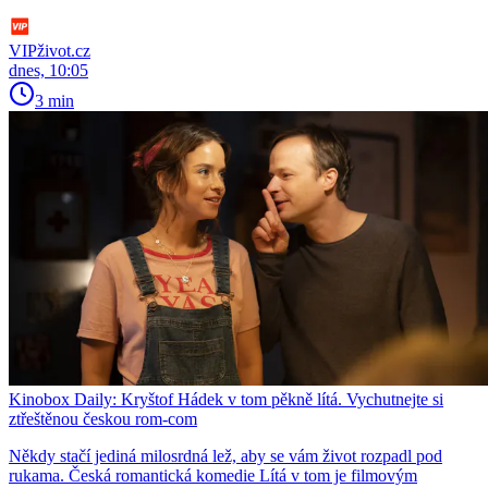
VIPživot.cz
dnes, 10:05
3 min
Kinobox Daily: Kryštof Hádek v tom pěkně lítá. Vychutnejte si
ztřeštěnou českou rom-com
Někdy stačí jediná milosrdná lež, aby se vám život rozpadl pod
rukama. Česká romantická komedie Lítá v tom je filmovým