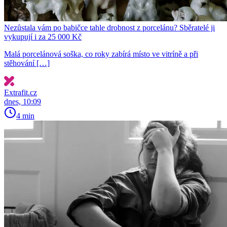
Nezůstala vám po babičce tahle drobnost z porcelánu? Sběratelé ji
vykupují i za 25 000 Kč
Malá porcelánová soška, co roky zabírá místo ve vitríně a při
stěhování […]
Extrafit.cz
dnes, 10:09
4 min