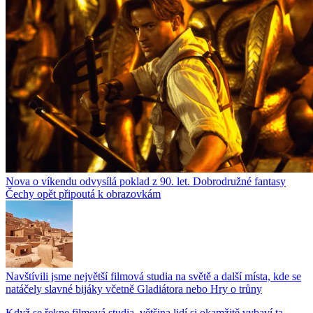
Nova o víkendu odvysílá poklad z 90. let. Dobrodružné fantasy
Čechy opět připoutá k obrazovkám
Navštívili jsme největší filmová studia na světě a další místa, kde se
natáčely slavné bijáky včetně Gladiátora nebo Hry o trůny
Když se řekne filmová studia, většina lidí si okamžitě vybaví ta