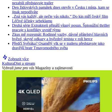
nezabili představuje trailer
Den židovských památek dnes otevře v Česku i místa, kam se
jinak nepodíváte
„Zná vás každý, ale nečte vás nikdo.“ Do kin míří český film
Léčivé účinky sebeklamu
Druhá série Extraktorů přináší vítaný posun. Špionážní thriller
pracuje s konflikty uvnitř týmu
Zkus mě rozesmát: Rodinné vazby, dávné přátelství hlavních
hvězd, skryté odkazy a hvězdný tenista v roli herce
Předčí Svěráka? Osamělý vlk se v traileru představuje jako
dravější bratr Tmavomodrého světa
Zobrazit více
Kultura
Digi a stream
Vybrali jsme pro vás
Magazíny a zajímavosti