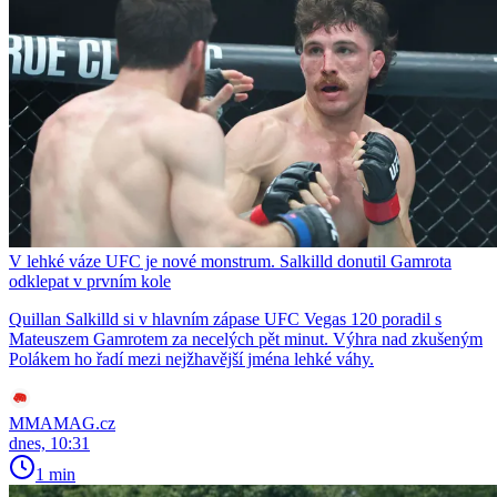
V lehké váze UFC je nové monstrum. Salkilld donutil Gamrota
odklepat v prvním kole
Quillan Salkilld si v hlavním zápase UFC Vegas 120 poradil s
Mateuszem Gamrotem za necelých pět minut. Výhra nad zkušeným
Polákem ho řadí mezi nejžhavější jména lehké váhy.
MMAMAG.cz
dnes, 10:31
1 min