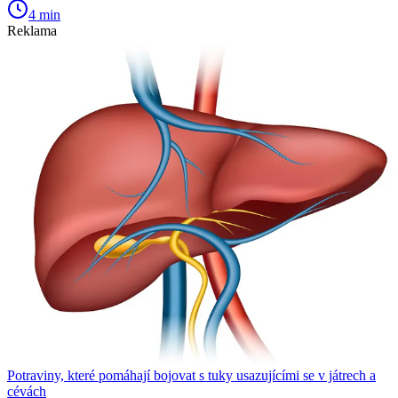
4 min
Reklama
Potraviny, které pomáhají bojovat s tuky usazujícími se v játrech a
cévách