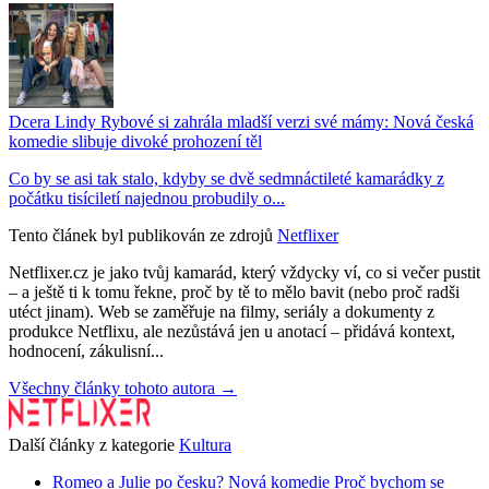
Dcera Lindy Rybové si zahrála mladší verzi své mámy: Nová česká
komedie slibuje divoké prohození těl
Co by se asi tak stalo, kdyby se dvě sedmnáctileté kamarádky z
počátku tisíciletí najednou probudily o...
Tento článek byl publikován ze zdrojů
Netflixer
Netflixer.cz je jako tvůj kamarád, který vždycky ví, co si večer pustit
– a ještě ti k tomu řekne, proč by tě to mělo bavit (nebo proč radši
utéct jinam). Web se zaměřuje na filmy, seriály a dokumenty z
produkce Netflixu, ale nezůstává jen u anotací – přidává kontext,
hodnocení, zákulisní...
Všechny články tohoto autora →
Další články z kategorie
Kultura
Romeo a Julie po česku? Nová komedie Proč bychom se