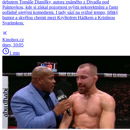
debutem Tomáše Dianišky, autora známého z Divadla pod
Palmovkou, kde si získal pozornost svými nekorektními a často
pořádně ujetými komediemi. I tady sází na svižné tempo, břitký
humor a skvělou chemii mezi Kryštofem Hádkem a Kristínou
Svarinskou.
Kinobox.cz
dnes, 10:05
1 min