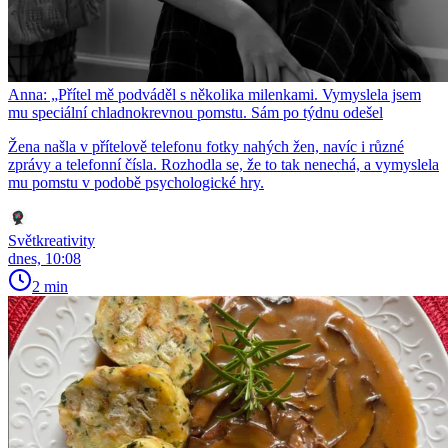
Anna: „Přítel mě podváděl s několika milenkami. Vymyslela jsem
mu speciální chladnokrevnou pomstu. Sám po týdnu odešel
Žena našla v přítelově telefonu fotky nahých žen, navíc i různé
zprávy a telefonní čísla. Rozhodla se, že to tak nenechá, a vymyslela
mu pomstu v podobě psychologické hry.
Světkreativity
dnes, 10:08
2 min