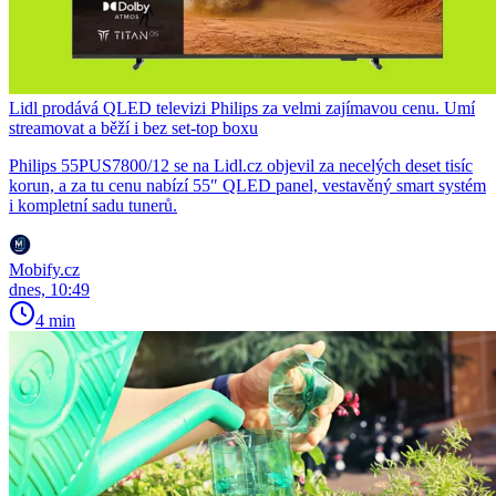
Lidl prodává QLED televizi Philips za velmi zajímavou cenu. Umí
streamovat a běží i bez set-top boxu
Philips 55PUS7800/12 se na Lidl.cz objevil za necelých deset tisíc
korun, a za tu cenu nabízí 55″ QLED panel, vestavěný smart systém
i kompletní sadu tunerů.
Mobify.cz
dnes, 10:49
4 min