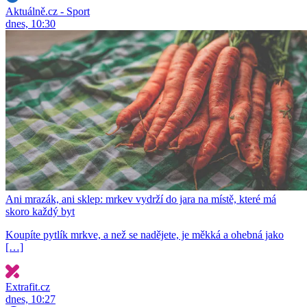
Aktuálně.cz - Sport
dnes, 10:30
Ani mrazák, ani sklep: mrkev vydrží do jara na místě, které má
skoro každý byt
Koupíte pytlík mrkve, a než se nadějete, je měkká a ohebná jako
[…]
Extrafit.cz
dnes, 10:27