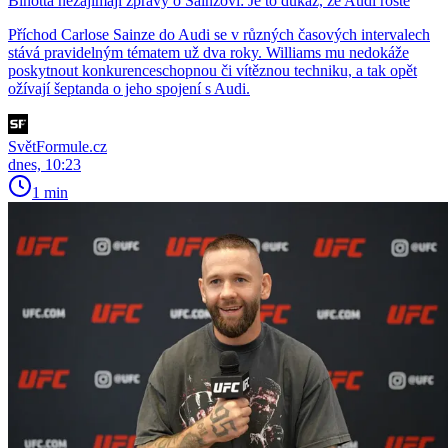
Binotta nezajímají zprávy o Sainzovi: Je to důkaz, že Audi roste
Příchod Carlose Sainze do Audi se v různých časových intervalech
stává pravidelným tématem už dva roky. Williams mu nedokáže
poskytnout konkurenceschopnou či vítěznou techniku, a tak opět
ožívají šeptanda o jeho spojení s Audi.
SvětFormule.cz
dnes, 10:23
1 min