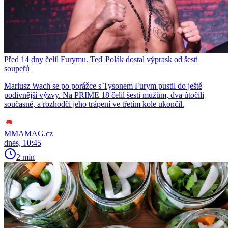
Před 14 dny čelil Furymu. Teď Polák dostal výprask od šesti
soupeřů
Mariusz Wach se po porážce s Tysonem Furym pustil do ještě
podivnější výzvy. Na PRIME 18 čelil šesti mužům, dva útočili
současně, a rozhodčí jeho trápení ve třetím kole ukončil.
MMAMAG.cz
dnes, 10:45
2 min