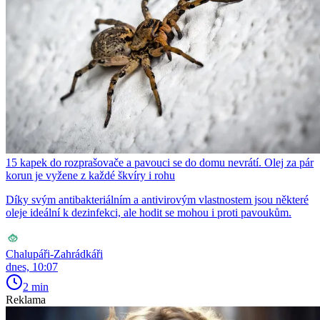
15 kapek do rozprašovače a pavouci se do domu nevrátí. Olej za pár
korun je vyžene z každé škvíry i rohu
Díky svým antibakteriálním a antivirovým vlastnostem jsou některé
oleje ideální k dezinfekci, ale hodit se mohou i proti pavoukům.
Chalupáři-Zahrádkáři
dnes, 10:07
2 min
Reklama