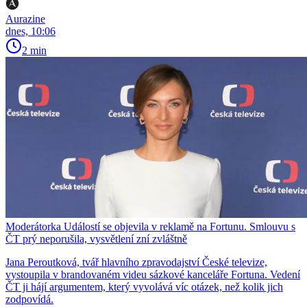
Aurazine
dnes, 10:06
2 min
Moderátorka Událostí se objevila v reklamě na Fortunu. Smlouvu s
ČT prý neporušila, vysvětlení zní zvláštně
Jana Peroutková, tvář hlavního zpravodajství České televize,
vystoupila v brandovaném videu sázkové kanceláře Fortuna. Vedení
ČT ji hájí argumentem, který vyvolává víc otázek, než kolik jich
zodpovídá.