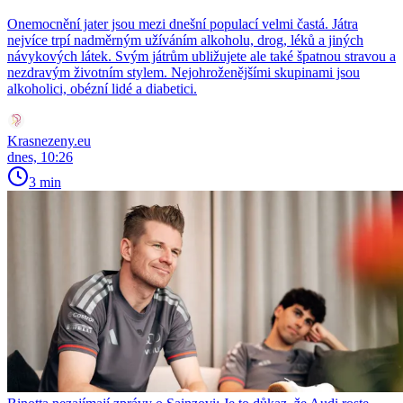
Onemocnění jater jsou mezi dnešní populací velmi častá. Játra
nejvíce trpí nadměrným užíváním alkoholu, drog, léků a jiných
návykových látek. Svým játrům ubližujete ale také špatnou stravou a
nezdravým životním stylem. Nejohroženějšími skupinami jsou
alkoholici, obézní lidé a diabetici.
Krasnezeny.eu
dnes, 10:26
3 min