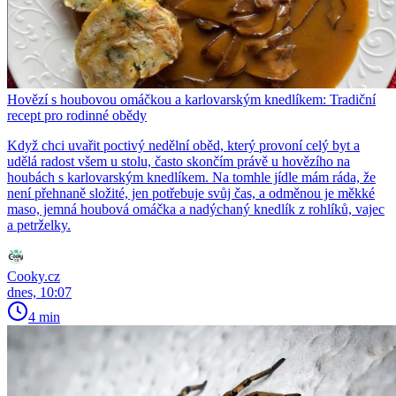
Hovězí s houbovou omáčkou a karlovarským knedlíkem: Tradiční
recept pro rodinné obědy
Když chci uvařit poctivý nedělní oběd, který provoní celý byt a
udělá radost všem u stolu, často skončím právě u hovězího na
houbách s karlovarským knedlíkem. Na tomhle jídle mám ráda, že
není přehnaně složité, jen potřebuje svůj čas, a odměnou je měkké
maso, jemná houbová omáčka a nadýchaný knedlík z rohlíků, vajec
a petrželky.
Cooky.cz
dnes, 10:07
4 min