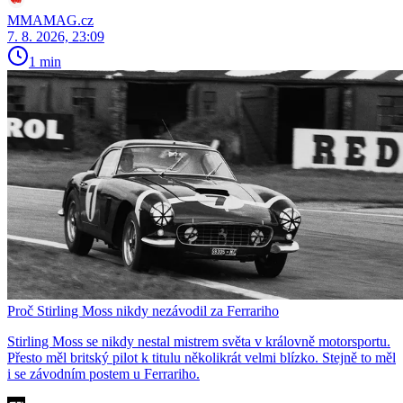
MMAMAG.cz
7. 8. 2026, 23:09
1 min
Proč Stirling Moss nikdy nezávodil za Ferrariho
Stirling Moss se nikdy nestal mistrem světa v královně motorsportu.
Přesto měl britský pilot k titulu několikrát velmi blízko. Stejně to měl
i se závodním postem u Ferrariho.