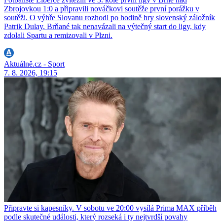
Zbrojovkou 1:0 a připravili nováčkovi soutěže první porážku v
soutěži. O výhře Slovanu rozhodl po hodině hry slovenský záložník
Patrik Dulay. Brňané tak nenavázali na výtečný start do ligy, kdy
zdolali Spartu a remizovali v Plzni.
Aktuálně.cz - Sport
7. 8. 2026, 19:15
Připravte si kapesníky. V sobotu ve 20:00 vysílá Prima MAX příběh
podle skutečné události, který rozseká i ty nejtvrdší povahy