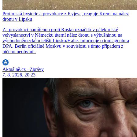
Protiruská hysterie a provokace z Kyjeva, reaguje Kreml na nález
dronu v Lipsku
Za provokaci namířenou proti Rusku označilo v pátek ruské
velvyslanectví v Německu úterní nález dronu s výbušninou na
východoněmeckém letišti Lipsko/Halle. Informuje o tom agentura
DPA. Berlín oficiálně Moskvu v souvislosti s tímto případem z
ničeho neobvinil.
Aktuálně.cz - Zprávy
7. 8. 2026, 20:23