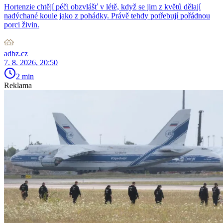
Hortenzie chtějí péči obzvlášť v létě, když se jim z květů dělají
nadýchané koule jako z pohádky. Právě tehdy potřebují pořádnou
porci živin.
adbz.cz
7. 8. 2026, 20:50
2 min
Reklama