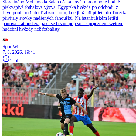
Slovutného Mohameda Salaha čeká nová a pro mnohé hodně
překvapivá fotbalová výzva. Egyptská hvězda po odchodu z
Liverpoolu míří do Trabzonsporu, kde ji už při příletu do Turecka
přivítaly stovky nadšených fanoušků. Na istanbulském letišti
panovala atmosféra, jaká se běžně pojí spíš s příjezdem světové
hudební hvězdy než fotbalisty.
SportWin
7. 8. 2026, 19:41
1 min