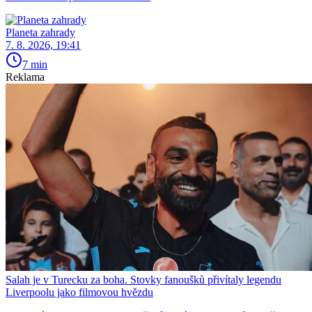
Planeta zahrady
7. 8. 2026, 19:41
7 min
Reklama
Salah je v Turecku za boha. Stovky fanoušků přivítaly legendu
Liverpoolu jako filmovou hvězdu