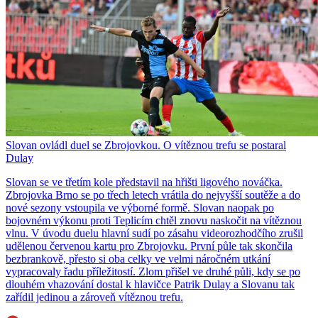
Slovan ovládl duel se Zbrojovkou. O vítěznou trefu se postaral
Dulay
Slovan se ve třetím kole představil na hřišti ligového nováčka.
Zbrojovka Brno se po třech letech vrátila do nejvyšší soutěže a do
nové sezony vstoupila ve výborné formě. Slovan naopak po
bojovném výkonu proti Teplicím chtěl znovu naskočit na vítěznou
vlnu. V úvodu duelu hlavní sudí po zásahu videorozhodčího zrušil
udělenou červenou kartu pro Zbrojovku. První půle tak skončila
bezbrankově, přesto si oba celky ve velmi náročném utkání
vypracovaly řadu příležitostí. Zlom přišel ve druhé půli, kdy se po
dlouhém vhazování dostal k hlavičce Patrik Dulay a Slovanu tak
zařídil jedinou a zároveň vítěznou trefu.