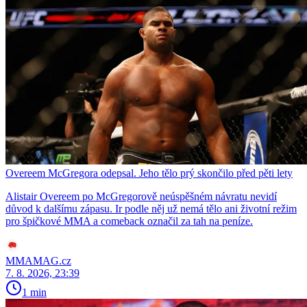
Overeem McGregora odepsal. Jeho tělo prý skončilo před pěti lety
Alistair Overeem po McGregorově neúspěšném návratu nevidí
důvod k dalšímu zápasu. Ir podle něj už nemá tělo ani životní režim
pro špičkové MMA a comeback označil za tah na peníze.
MMAMAG.cz
7. 8. 2026, 23:39
1 min