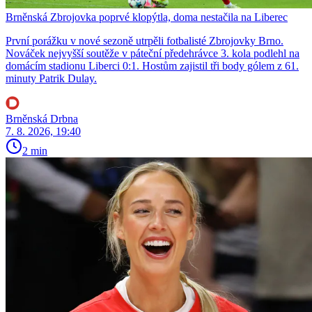
Brněnská Zbrojovka poprvé klopýtla, doma nestačila na Liberec
První porážku v nové sezoně utrpěli fotbalisté Zbrojovky Brno.
Nováček nejvyšší soutěže v páteční předehrávce 3. kola podlehl na
domácím stadionu Liberci 0:1. Hostům zajistil tři body gólem z 61.
minuty Patrik Dulay.
Brněnská Drbna
7. 8. 2026, 19:40
2 min