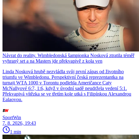
Návrat do reality. Wimbledonská šampionka Nosková ztratila téměř
vyhraný set a na Masters jde překvapivě z kola ven
Linda Nosková hrubě nezvládla svůj první zápas od životního
triumfu ve Wimbledonu. Perspektivní česká reprezentantka na
turnaji WTA 1000 v Torontu podlehla Američance Caty
McNallyové 6:7, 1:6, když v úvodní sadě neudržela vedení 5:1.
Překvapivá vítězka se ve třetím kole utká s Filipínkou Alexandrou
Ealaovou.
SportWin
7. 8. 2026, 19:43
1 min