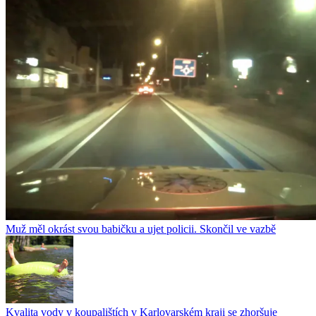
Muž měl okrást svou babičku a ujet policii. Skončil ve vazbě
Kvalita vody v koupalištích v Karlovarském kraji se zhoršuje