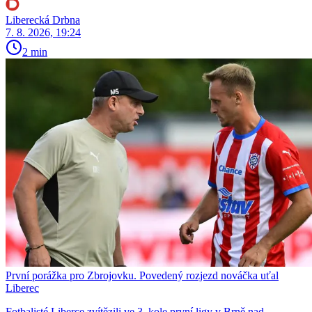
Liberecká Drbna
7. 8. 2026, 19:24
2 min
První porážka pro Zbrojovku. Povedený rozjezd nováčka uťal
Liberec
Fotbalisté Liberce zvítězili ve 3. kole první ligy v Brně nad