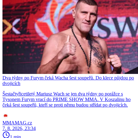
Dva týdny po Furym čeká Wacha šest soupeřů. Do klece půjdou po
dvojicích
Šestačtyřicetiletý Mariusz Wach se jen dva týdny po porážce s
Tysonem Furym vrací do PRIME SHOW MMA. V Koszalinu ho
čeká šest soupeřů, kteří se proti němu budou střídat po dvojicích.
MMAMAG.cz
7. 8. 2026, 23:34
1 min