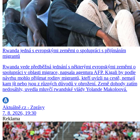
Rwanda jedná s evropskými zeměmi o spolupráci s přijímáním
migrantů
Rwanda vede předběžná jednání s některými evropskými zeměmi o
spolupráci v oblasti migrace, napsala agentura AFP. Kigali by podle
návrhu mohlo přijímat rodiny migrantů, kteří uvízli na cestě, nemají
kam jít nebo jsou z různých důvodů v ohrožení. Země dohody zatím
nedosáhly, uvedla mluvčí rwandské vlády Yolande Makoloová.
Aktuálně.cz - Zprávy
7. 8. 2026, 19:30
Reklama