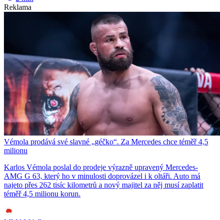
Reklama
Vémola prodává své slavné „géčko“. Za Mercedes chce téměř 4,5
milionu
Karlos Vémola poslal do prodeje výrazně upravený Mercedes-
AMG G 63, který ho v minulosti doprovázel i k oltáři. Auto má
najeto přes 262 tisíc kilometrů a nový majitel za něj musí zaplatit
téměř 4,5 milionu korun.