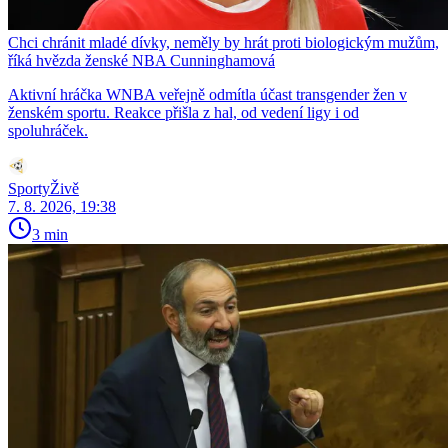
Chci chránit mladé dívky, neměly by hrát proti biologickým mužům,
říká hvězda ženské NBA Cunninghamová
Aktivní hráčka WNBA veřejně odmítla účast transgender žen v
ženském sportu. Reakce přišla z hal, od vedení ligy i od
spoluhráček.
SportyŽivě
7. 8. 2026, 19:38
3 min