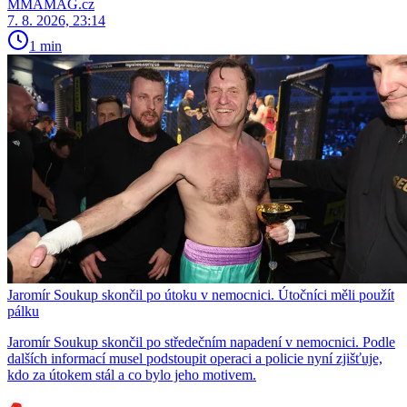
MMAMAG.cz
7. 8. 2026, 23:14
1 min
Jaromír Soukup skončil po útoku v nemocnici. Útočníci měli použít
pálku
Jaromír Soukup skončil po středečním napadení v nemocnici. Podle
dalších informací musel podstoupit operaci a policie nyní zjišťuje,
kdo za útokem stál a co bylo jeho motivem.