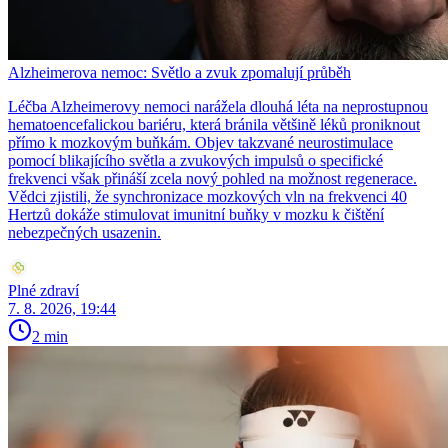
Alzheimerova nemoc: Světlo a zvuk zpomalují průběh
Léčba Alzheimerovy nemoci narážela dlouhá léta na neprostupnou
hematoencefalickou bariéru, která bránila většině léků proniknout
přímo k mozkovým buňkám. Objev takzvané neurostimulace
pomocí blikajícího světla a zvukových impulsů o specifické
frekvenci však přináší zcela nový pohled na možnost regenerace.
Vědci zjistili, že synchronizace mozkových vln na frekvenci 40
Hertzů dokáže stimulovat imunitní buňky v mozku k čištění
nebezpečných usazenin.
Plné zdraví
7. 8. 2026, 19:44
2 min