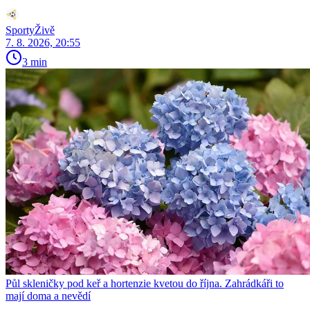
SportyŽivě
7. 8. 2026, 20:55
3 min
Půl skleničky pod keř a hortenzie kvetou do října. Zahrádkáři to
mají doma a nevědí