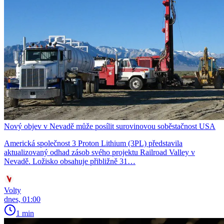
Nový objev v Nevadě může posílit surovinovou soběstačnost USA
Americká společnost 3 Proton Lithium (3PL) představila
aktualizovaný odhad zásob svého projektu Railroad Valley v
Nevadě. Ložisko obsahuje přibližně 31…
Volty
dnes, 01:00
1 min