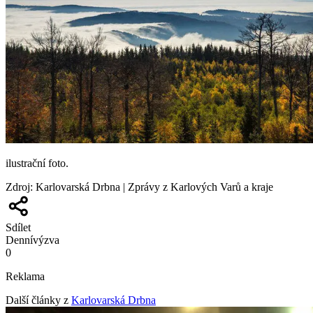
ilustrační foto.
Zdroj
:
Karlovarská Drbna | Zprávy z Karlových Varů a kraje
Sdílet
Denní
výzva
0
Reklama
Další články z
Karlovarská Drbna