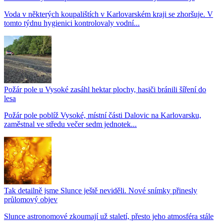
Voda v některých koupalištích v Karlovarském kraji se zhoršuje. V
tomto týdnu hygienici kontrolovaly vodní...
Požár pole u Vysoké zasáhl hektar plochy, hasiči bránili šíření do
lesa
Požár pole poblíž Vysoké, místní části Dalovic na Karlovarsku,
zaměstnal ve středu večer sedm jednotek...
Tak detailně jsme Slunce ještě neviděli. Nové snímky přinesly
průlomový objev
Slunce astronomové zkoumají už staletí, přesto jeho atmosféra stále