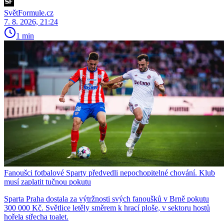
SvětFormule.cz
7. 8. 2026, 21:24
1 min
Fanoušci fotbalové Sparty předvedli nepochopitelné chování. Klub
musí zaplatit tučnou pokutu
Sparta Praha dostala za výtržnosti svých fanoušků v Brně pokutu
300 000 Kč. Světlice letěly směrem k hrací ploše, v sektoru hostů
hořela střecha toalet.