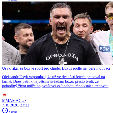
Usyk říká, že box je sport pro chudé. Luxus podle něj bere motivaci
Oleksandr Usyk vzpomínal, že už ve dvanácti letech pracoval na
farmě. Dnes patří k největším hvězdám boxu, přesto tvrdí, že
pohodlný život může bojovníkovi vzít ochotu ráno vstát a trénovat.
MMAMAG.cz
7. 8. 2026, 23:22
2 min