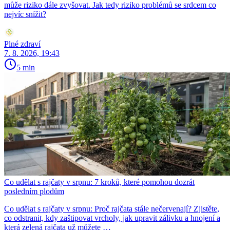
může riziko dále zvyšovat. Jak tedy riziko problémů se srdcem co
nejvíc snížit?
Plné zdraví
7. 8. 2026, 19:43
5 min
Co udělat s rajčaty v srpnu: 7 kroků, které pomohou dozrát
posledním plodům
Co udělat s rajčaty v srpnu: Proč rajčata stále nečervenají? Zjistěte,
co odstranit, kdy zaštipovat vrcholy, jak upravit zálivku a hnojení a
která zelená rajčata už můžete …