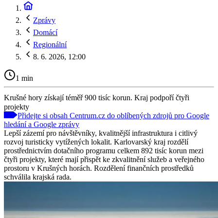
Zprávy
Domácí
Regionální
8. 6. 2026, 12:00
1 min
Krušné hory získají téměř 900 tisíc korun. Kraj podpoří čtyři
projekty
Přidejte si obsah Centrum.cz do oblíbených zdrojů pro Google
hledání a Google zprávy
Lepší zázemí pro návštěvníky, kvalitnější infrastruktura i citlivý
rozvoj turisticky vytížených lokalit. Karlovarský kraj rozdělí
prostřednictvím dotačního programu celkem 892 tisíc korun mezi
čtyři projekty, které mají přispět ke zkvalitnění služeb a veřejného
prostoru v Krušných horách. Rozdělení finančních prostředků
schválila krajská rada.