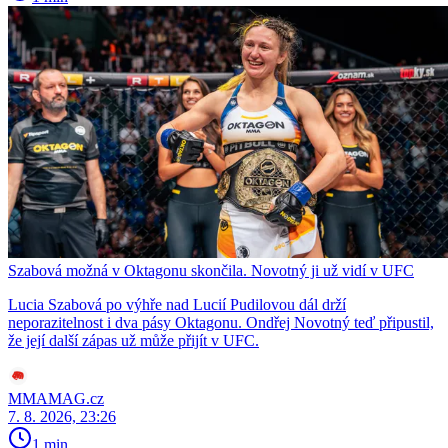
Szabová možná v Oktagonu skončila. Novotný ji už vidí v UFC
Lucia Szabová po výhře nad Lucií Pudilovou dál drží
neporazitelnost i dva pásy Oktagonu. Ondřej Novotný teď připustil,
že její další zápas už může přijít v UFC.
MMAMAG.cz
7. 8. 2026, 23:26
1 min