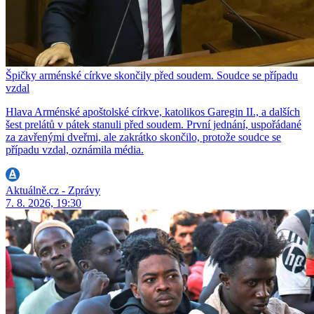
Špičky arménské církve skončily před soudem. Soudce se případu
vzdal
Hlava Arménské apoštolské církve, katolikos Garegin II., a dalších
šest prelátů v pátek stanuli před soudem. První jednání, uspořádané
za zavřenými dveřmi, ale zakrátko skončilo, protože soudce se
případu vzdal, oznámila média.
Aktuálně.cz - Zprávy
7. 8. 2026, 19:30