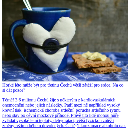
Horké léto může být pro třetinu Čechů větší zátěží pro srdce. Na co
si dát pozor?
Téměř 3,6 milionu Čechů žije s některým z kardiovaskulárních
onemocnění nebo jejich následky. Patří mezi ně například vysoký
krevní tlak, ischemická choroba srdeční, porucha srdečního rytmu
nebo stav po cévní mozkové příhodě. Právě tito lidé mohou hůře
zvládat vysoké letní teploty, dehydrataci, větší fyzickou zátěž i
změny režimu během dovolených. Častější konzumace alkoholu pak