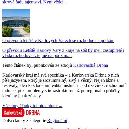
skrývá řadu tajemství. Nyní vědci...
O převodu letiště v Karlových Varech se rozhodne na podzim
O převodu Letiště Karlovy Vary z kraje na stát by měli zastupitelé i
vláda rozhodovat zřejmě na podzim....
Tento článek byl publikován ze zdrojů
Karlovarská Drbna
Karlovarský kraj má svá specifika – a Karlovarská Drbna o nich
píše jazykem, který je srozumitelný, živý a věcný. Nejen lázně a
festivaly, ale i každodenní realita místních – od uzavírek, rozhodnutí
radnice, přes problémy s infrastrukturou až po regionální příběhy,
které by jinak zůstaly...
Všechny články tohoto autora →
Další články z kategorie
Regionální