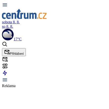
sobota 8. 8.
so 8. 8.
17°C
Přihlášení
Reklama