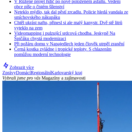
V Růžené projel řidič po nově položeném asfaltu. Vedení
obce píše o čistém šílenství
Neteklo mýdlo, tak dal pěstí zrcadlu. Policie hledá vandala ze
smíchovského nákupáku
Chtěl ukrást naftu, přinesl si ale malý kanystr. Dvě stě litrů
vyteklo na zem
Videomapping i pulzující srdcová chodba. Jeskyně Na
Špičáku chystá modernizaci
Při požáru domu v Napajedlech jeden člověk utrpěl zranění
Černá kostka zvládne i tropické teploty. S chlazením
pomůžou moderní technologie
Zobrazit více
Zprávy
Domácí
Regionální
Karlovarský kraj
Vybrali jsme pro vás
Magazíny a zajímavosti