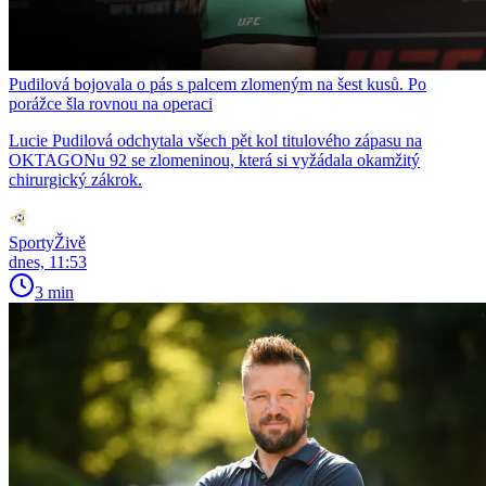
Pudilová bojovala o pás s palcem zlomeným na šest kusů. Po
porážce šla rovnou na operaci
Lucie Pudilová odchytala všech pět kol titulového zápasu na
OKTAGONu 92 se zlomeninou, která si vyžádala okamžitý
chirurgický zákrok.
SportyŽivě
dnes, 11:53
3 min