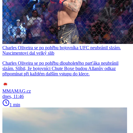
Charles Oliveira se po pohřbu bojovníka UFC neubránil slzám.
Nascimentovi dal velký slib
Charles Oliveira se po pohřbu dlouholetého parťáka neubránil
slzám. Slíbil, že bojovníci Chute Boxe budou Allanův odkaz
připomínat při každém dalším vstupu do klece.
MMAMAG.cz
dnes, 11:46
1 min