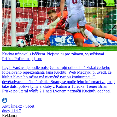
Kuchta trénoval s béčkem. Nejsme tu pro zábavu, vysvětloval
Priske. Poláci mají jasno
Legia Varšava je podle polských zdrojů odhodlaná získat českého
fotbalového reprezentanta Jana Kuchtu. Web Meczyki.pl uvedl, že
klub z hlavního města má nicméně tvrdou konkurenci. O
devětadvacetiletého útočníka Sparty se podle jeho informací zajímají
také další polské týmy a kluby z Kataru a Turecka. Trenér Brian
Priske po úterní výhře 2:1 nad Lyonem naznačil Kuchtův odchod.
Aktuálně.cz - Sport
dnes, 11:17
Reklama