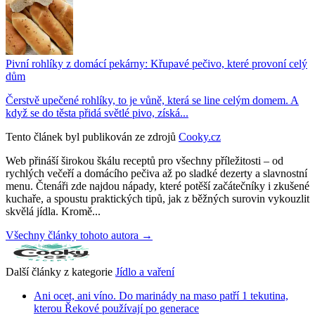
Pivní rohlíky z domácí pekárny: Křupavé pečivo, které provoní celý
dům
Čerstvě upečené rohlíky, to je vůně, která se line celým domem. A
když se do těsta přidá světlé pivo, získá...
Tento článek byl publikován ze zdrojů
Cooky.cz
Web přináší širokou škálu receptů pro všechny příležitosti – od
rychlých večeří a domácího pečiva až po sladké dezerty a slavnostní
menu. Čtenáři zde najdou nápady, které potěší začátečníky i zkušené
kuchaře, a spoustu praktických tipů, jak z běžných surovin vykouzlit
skvělá jídla. Kromě...
Všechny články tohoto autora →
Další články z kategorie
Jídlo a vaření
Ani ocet, ani víno. Do marinády na maso patří 1 tekutina,
kterou Řekové používají po generace