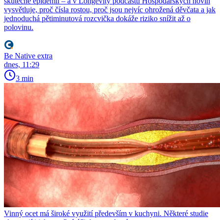
skutečné epidemii – a v Longevity podcastu Hospodářských novin
vysvětluje, proč čísla rostou, proč jsou nejvíc ohrožená děvčata a jak
jednoduchá pětiminutová rozcvička dokáže riziko snížit až o
polovinu.
Be Native extra
dnes, 11:29
3 min
Vinný ocet má široké využití především v kuchyni. Některé studie