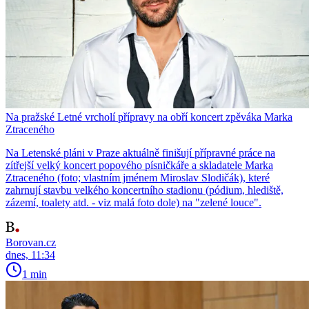
Na pražské Letné vrcholí přípravy na obří koncert zpěváka Marka
Ztraceného
Na Letenské pláni v Praze aktuálně finišují přípravné práce na
zítřejší velký koncert popového písničkáře a skladatele Marka
Ztraceného (foto; vlastním jménem Miroslav Slodičák), které
zahrnují stavbu velkého koncertního stadionu (pódium, hlediště,
zázemí, toalety atd. - viz malá foto dole) na "zelené louce".
Borovan.cz
dnes, 11:34
1 min