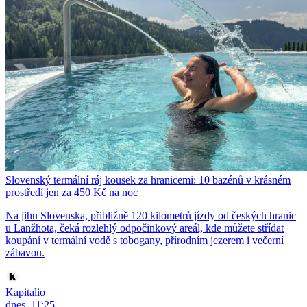
Slovenský termální ráj kousek za hranicemi: 10 bazénů v krásném
prostředí jen za 450 Kč na noc
Na jihu Slovenska, přibližně 120 kilometrů jízdy od českých hranic
u Lanžhota, čeká rozlehlý odpočinkový areál, kde můžete střídat
koupání v termální vodě s tobogany, přírodním jezerem i večerní
zábavou.
Kapitalio
dnes, 11:25