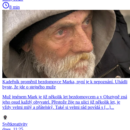
8 min
Kadeřník proměnil bezdomovce Marka, nyní je k nepoznání. Uhádli
byste, že jde o stejného muže
Muž jménem Mark je již několik let bezdomovcem a v Olsztyně zná
jeho osud každý obyvatel. Přestože žije na ulici již několik let, je
vždy velmi milý a přátelský. Také si velmi rád povídá s [...]...
Světkreativity
dnes, 11:25