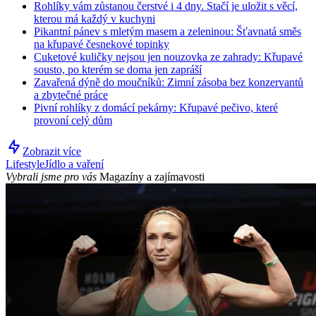
Rohlíky vám zůstanou čerstvé i 4 dny. Stačí je uložit s věcí,
kterou má každý v kuchyni
Pikantní pánev s mletým masem a zeleninou: Šťavnatá směs
na křupavé česnekové topinky
Cuketové kuličky nejsou jen nouzovka ze zahrady: Křupavé
sousto, po kterém se doma jen zapráší
Zavařená dýně do moučníků: Zimní zásoba bez konzervantů
a zbytečné práce
Pivní rohlíky z domácí pekárny: Křupavé pečivo, které
provoní celý dům
Zobrazit více
Lifestyle
Jídlo a vaření
Vybrali jsme pro vás
Magazíny a zajímavosti