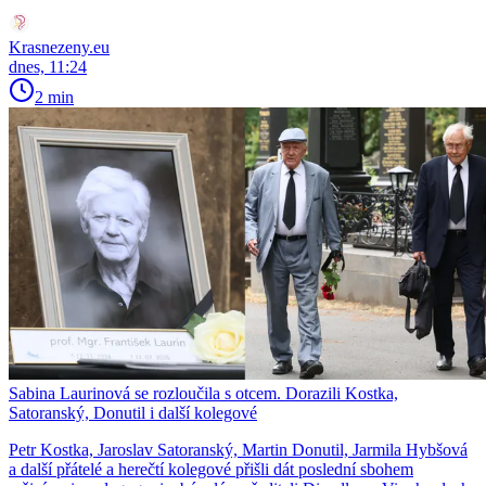
Krasnezeny.eu
dnes, 11:24
2 min
Sabina Laurinová se rozloučila s otcem. Dorazili Kostka,
Satoranský, Donutil i další kolegové
Petr Kostka, Jaroslav Satoranský, Martin Donutil, Jarmila Hybšová
a další přátelé a herečtí kolegové přišli dát poslední sbohem