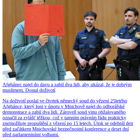
Afghánec najel do davu a zabil dva lidi, aby ukázal, že je dobrým
muslimem. Dostal doživotí
Na doživotí poslal ve čtvrtek německý soud do vězení 25letého
Afghánce, který loni v únoru v Mnichově najel do odborářské
demonstrace a zabil dva lidi. Zároveň soud vinu obžalovaného
označil za zvlášť těžkou, což v tamním právním řádu prakticky
znemožňuje propuštění z vězení po 15 letech. Útok se odehrál den
před začátkem Mnichovské bezpečnostní konference a deset dní
před parlamentními volbami.