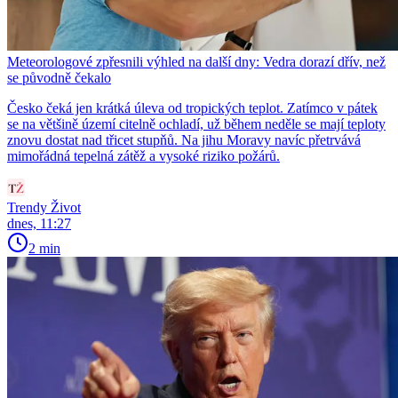
Meteorologové zpřesnili výhled na další dny: Vedra dorazí dřív, než
se původně čekalo
Česko čeká jen krátká úleva od tropických teplot. Zatímco v pátek
se na většině území citelně ochladí, už během neděle se mají teploty
znovu dostat nad třicet stupňů. Na jihu Moravy navíc přetrvává
mimořádná tepelná zátěž a vysoké riziko požárů.
Trendy Život
dnes, 11:27
2 min