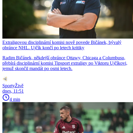
Extraligovou disciplinární komisi nově povede Bičánek, bývalý
obránce NHL. Ujčík končí po letech kritiky
Radim Bičánek, někdejší obránce Ottawy, Chicaga a Columbusu,
přebírá disciplinární komisi Tipsport extraligy po Viktoru Ujčíkovi,
jemuž skončil mandát po osmi letech.
SportyŽivě
dnes, 11:51
4 min