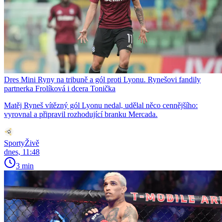
Dres Mini Ryny na tribuně a gól proti Lyonu. Rynešovi fandily
partnerka Frolíková i dcera Tonička
Matěj Ryneš vítězný gól Lyonu nedal, udělal něco cennějšího:
vyrovnal a připravil rozhodující branku Mercada.
SportyŽivě
dnes, 11:48
3 min