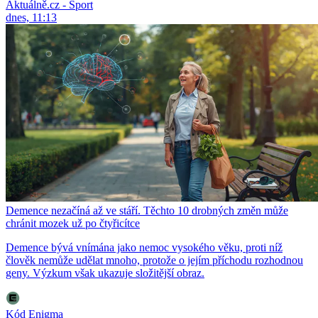
Aktuálně.cz - Sport
dnes, 11:13
Demence nezačíná až ve stáří. Těchto 10 drobných změn může
chránit mozek už po čtyřicítce
Demence bývá vnímána jako nemoc vysokého věku, proti níž
člověk nemůže udělat mnoho, protože o jejím příchodu rozhodnou
geny. Výzkum však ukazuje složitější obraz.
Kód Enigma