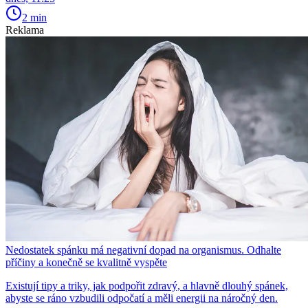
2 min
Reklama
Nedostatek spánku má negativní dopad na organismus. Odhalte
příčiny a konečně se kvalitně vyspěte
Existují tipy a triky, jak podpořit zdravý, a hlavně dlouhý spánek,
abyste se ráno vzbudili odpočatí a měli energii na náročný den.