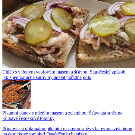
Chléb s vařeným vepřovým masem a šťávou: Staročeský způsob,
jak z jednoduché suroviny udělat pořádné jídlo
Pikantní pánev s mletým masem a zeleninou: Šťavnatá směs na
křupavé česnekové topinky
Připravte si dokonalou pikantní masovou směs s barevnou zeleninou
na česnekové topinky! Osvědčený chatařský...