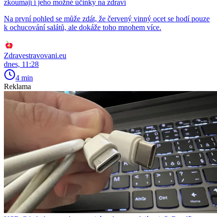
zkoumají i jeho možné účinky na zdraví
Na první pohled se může zdát, že červený vinný ocet se hodí pouze
k ochucování salátů, ale dokáže toho mnohem více.
Zdravestravovani.eu
dnes, 11:28
4 min
Reklama