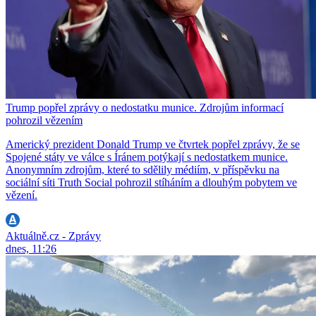
Trump popřel zprávy o nedostatku munice. Zdrojům informací
pohrozil vězením
Americký prezident Donald Trump ve čtvrtek popřel zprávy, že se
Spojené státy ve válce s Íránem potýkají s nedostatkem munice.
Anonymním zdrojům, které to sdělily médiím, v příspěvku na
sociální síti Truth Social pohrozil stíháním a dlouhým pobytem ve
vězení.
Aktuálně.cz - Zprávy
dnes, 11:26