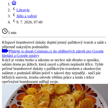
Lifestyle
Jídlo a vaření
9. 7. 2026, 07:40
3 min
Křupavé bramborové dukáty doplní jemný pažitkový tvaroh a salát s
příjemně nakyslým podmáslím
Přidejte si obsah Centrum.cz do oblíbených zdrojů pro Google
hledání a Google zprávy
Když je venku horko a nikomu se nechce stát dlouho u sporáku,
sahám doma po jídlech, která zasytí a přitom nepůsobí těžce. Tyhle
pečené bramborové dukáty s pažítkovým tvarohem a okurkovým
salátem z podmáslí dělám právě v takové dny nejraději - stačí pár
běžných surovin, trouba odvede většinu práce a kmín s lehce
opečenými bramborami udělají svoje.