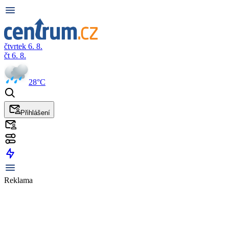
čtvrtek 6. 8.
čt 6. 8.
28°C
Přihlášení
Reklama