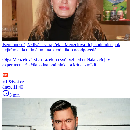
Jsem hnusná, šedivá a stará, řekla Menzelová. Její kadeřnice pak
hejtrům dala ultimátum, na které nikdo neodpověděl
Olga Menzelová si z urážek na svůj vzhled udělala veřejný
experiment. Stačila jedna podmínka, a kritici zmlkli.
VIPživot.cz
dnes, 11:40
3 min