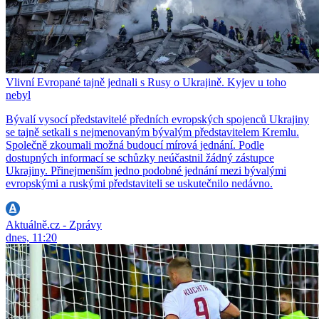
Vlivní Evropané tajně jednali s Rusy o Ukrajině. Kyjev u toho
nebyl
Bývalí vysocí představitelé předních evropských spojenců Ukrajiny
se tajně setkali s nejmenovaným bývalým představitelem Kremlu.
Společně zkoumali možná budoucí mírová jednání. Podle
dostupných informací se schůzky neúčastnil žádný zástupce
Ukrajiny. Přinejmenším jedno podobné jednání mezi bývalými
evropskými a ruskými představiteli se uskutečnilo nedávno.
Aktuálně.cz - Zprávy
dnes, 11:20