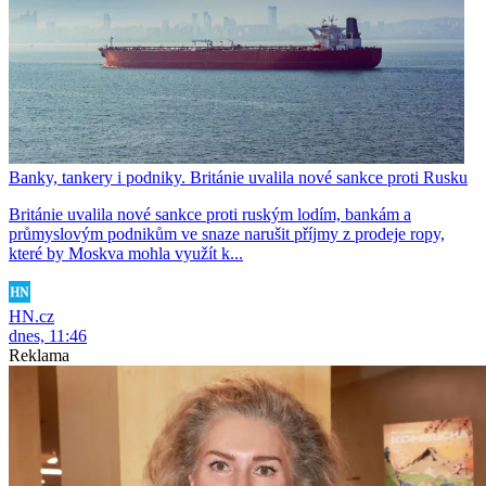
Banky, tankery i podniky. Británie uvalila nové sankce proti Rusku
Británie uvalila nové sankce proti ruským lodím, bankám a
průmyslovým podnikům ve snaze narušit příjmy z prodeje ropy,
které by Moskva mohla využít k...
HN.cz
dnes, 11:46
Reklama