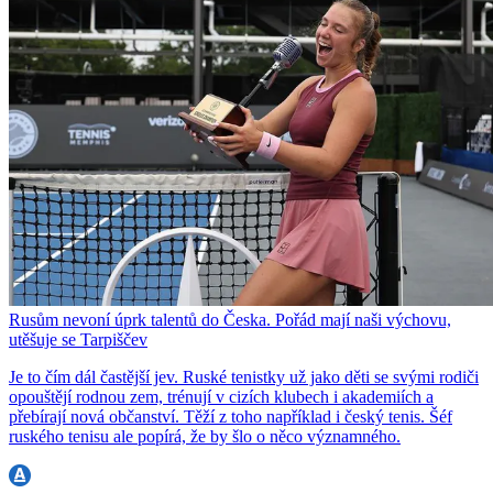
Rusům nevoní úprk talentů do Česka. Pořád mají naši výchovu,
utěšuje se Tarpiščev
Je to čím dál častější jev. Ruské tenistky už jako děti se svými rodiči
opouštějí rodnou zem, trénují v cizích klubech i akademiích a
přebírají nová občanství. Těží z toho například i český tenis. Šéf
ruského tenisu ale popírá, že by šlo o něco významného.