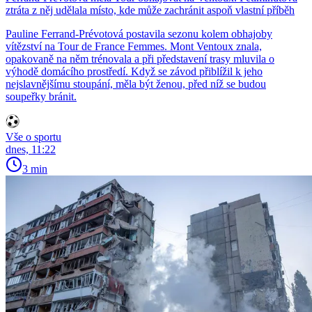
ztráta z něj udělala místo, kde může zachránit aspoň vlastní příběh
Pauline Ferrand-Prévotová postavila sezonu kolem obhajoby
vítězství na Tour de France Femmes. Mont Ventoux znala,
opakovaně na něm trénovala a při představení trasy mluvila o
výhodě domácího prostředí. Když se závod přiblížil k jeho
nejslavnějšímu stoupání, měla být ženou, před níž se budou
soupeřky bránit.
Vše o sportu
dnes, 11:22
3 min