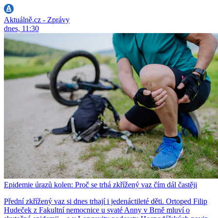
Aktuálně.cz - Zprávy
dnes, 11:30
Epidemie úrazů kolen: Proč se trhá zkřížený vaz čím dál častěji
Přední zkřížený vaz si dnes trhají i jedenáctileté děti. Ortoped Filip
Hudeček z Fakultní nemocnice u svaté Anny v Brně mluví o