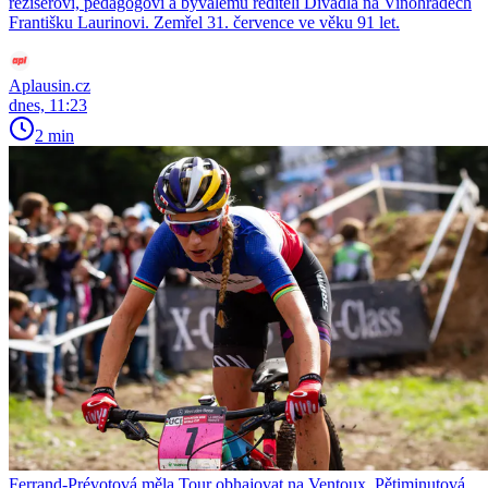
režisérovi, pedagogovi a bývalému řediteli Divadla na Vinohradech
Františku Laurinovi. Zemřel 31. července ve věku 91 let.
Aplausin.cz
dnes, 11:23
2 min
Ferrand-Prévotová měla Tour obhajovat na Ventoux. Pětiminutová