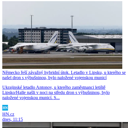
Německo řeší závažný hybridní útok. Letadlo v Lipsku, u kterého se
našel dron s výbušninou, bylo naložené vojenskou municí
Ukrajinské letadlo Antonov, u kterého zaměstnanci letiště
Lipsko/Halle našli v noci na středu dron s výbušninou, bylo
naložené vojenskou municí. S...
HN.cz
dnes, 11:15