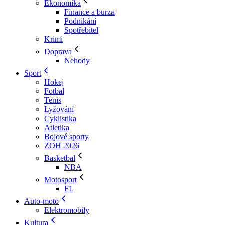
Ekonomika
Finance a burza
Podnikání
Spotřebitel
Krimi
Doprava
Nehody
Sport
Hokej
Fotbal
Tenis
Lyžování
Cyklistika
Atletika
Bojové sporty
ZOH 2026
Basketbal
NBA
Motosport
F1
Auto-moto
Elektromobily
Kultura