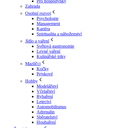
Pro hospodyňky
Zahrada
Osobní rozvoj
Psychologie
Management
Kariéra
Spiritualita a náboženství
Jídlo a vaření
Světová gastronomie
Levné vaření
Kulinářské triky
Mazlíčci
Kočky
Pejskové
Hobby
Modelářství
Včelařství
Rybaření
Letectví
Automobilismus
Adrenalin
Sběratelství
Houbaření