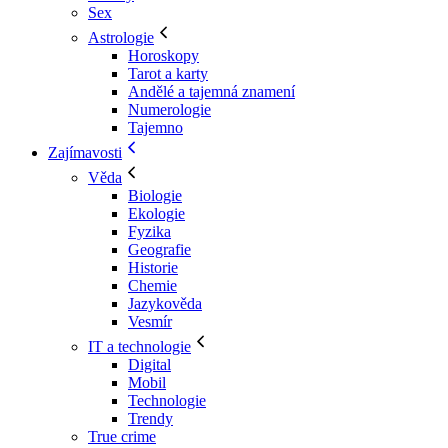
Sex
Astrologie
Horoskopy
Tarot a karty
Andělé a tajemná znamení
Numerologie
Tajemno
Zajímavosti
Věda
Biologie
Ekologie
Fyzika
Geografie
Historie
Chemie
Jazykověda
Vesmír
IT a technologie
Digital
Mobil
Technologie
Trendy
True crime