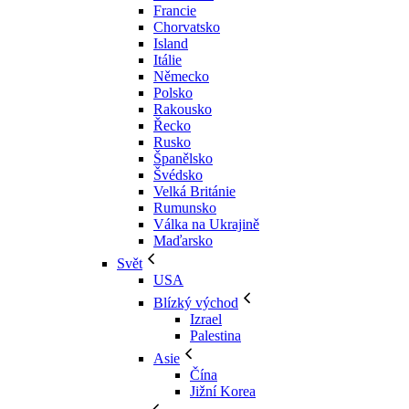
Francie
Chorvatsko
Island
Itálie
Německo
Polsko
Rakousko
Řecko
Rusko
Španělsko
Švédsko
Velká Británie
Rumunsko
Válka na Ukrajině
Maďarsko
Svět
USA
Blízký východ
Izrael
Palestina
Asie
Čína
Jižní Korea