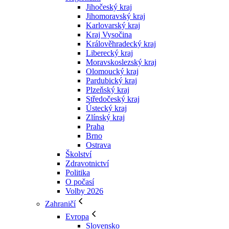
Jihočeský kraj
Jihomoravský kraj
Karlovarský kraj
Kraj Vysočina
Králověhradecký kraj
Liberecký kraj
Moravskoslezský kraj
Olomoucký kraj
Pardubický kraj
Plzeňský kraj
Středočeský kraj
Ústecký kraj
Zlínský kraj
Praha
Brno
Ostrava
Školství
Zdravotnictví
Politika
O počasí
Volby 2026
Zahraničí
Evropa
Slovensko