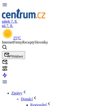
pátek 7. 8.
pá 7. 8.
25°C
Internet
Firmy
Recepty
Slovníky
Přihlášení
Zprávy
Domácí
Regionální