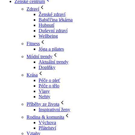
Ženské centrum
Zdraví
Ženské zdraví
Babiččina lékárna
Hubnutí
Duševní zdraví
Wellbeing
Fitness
Jóga a pilates
Módní trendy
Aktuální trendy
Doplňky
Krása
Péče o pleť
Péče o tělo
Vlasy
Nehty
Příběhy ze života
Inspirativní ženy
Rodina & komunita
Výchova
Přátelství
Vztahy