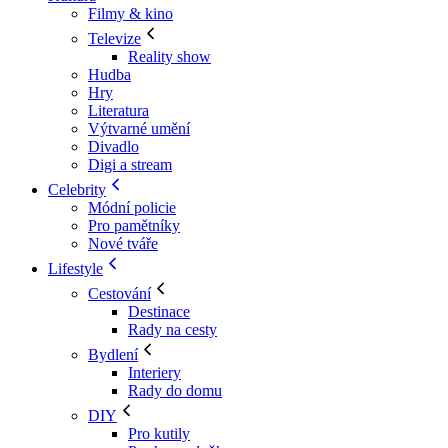
Filmy & kino
Televize
Reality show
Hudba
Hry
Literatura
Výtvarné umění
Divadlo
Digi a stream
Celebrity
Módní policie
Pro pamětníky
Nové tváře
Lifestyle
Cestování
Destinace
Rady na cesty
Bydlení
Interiery
Rady do domu
DIY
Pro kutily