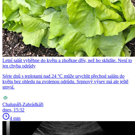
Letní salát vyběhne do květu a zhořkne dřív, než ho sklidíte. Není to
jen chyba odrůdy
Série dnů s teplotami nad 24 °C může urychlit přechod salátu do
květu bez ohledu na zvolenou odrůdu. Srpnový výsev má ale ještě
smysl.
Chalupáři-Zahrádkáři
dnes, 15:32
4 min