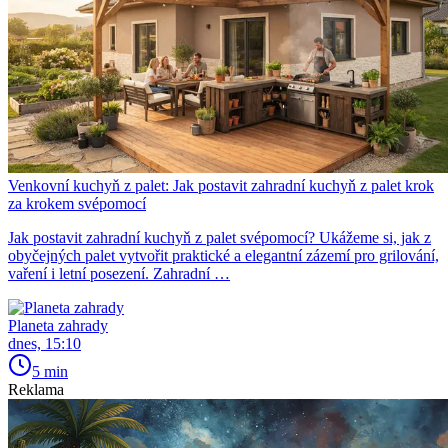
Venkovní kuchyň z palet: Jak postavit zahradní kuchyň z palet krok
za krokem svépomocí
Jak postavit zahradní kuchyň z palet svépomocí? Ukážeme si, jak z
obyčejných palet vytvořit praktické a elegantní zázemí pro grilování,
vaření i letní posezení. Zahradní …
Planeta zahrady
dnes, 15:10
5 min
Reklama