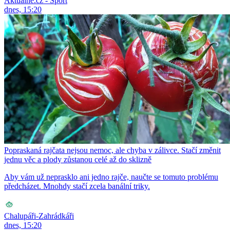
Aktuálně.cz - Sport
dnes, 15:20
Popraskaná rajčata nejsou nemoc, ale chyba v zálivce. Stačí změnit
jednu věc a plody zůstanou celé až do sklizně
Aby vám už neprasklo ani jedno rajče, naučte se tomuto problému
předcházet. Mnohdy stačí zcela banální triky.
Chalupáři-Zahrádkáři
dnes, 15:20