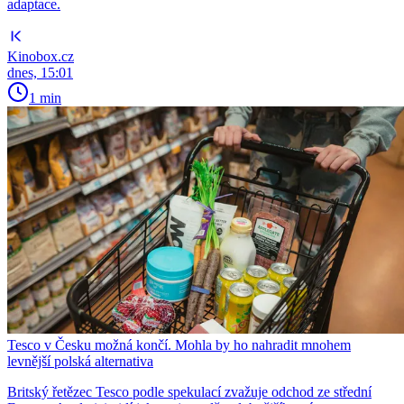
adaptace.
Kinobox.cz
dnes, 15:01
1 min
Tesco v Česku možná končí. Mohla by ho nahradit mnohem
levnější polská alternativa
Britský řetězec Tesco podle spekulací zvažuje odchod ze střední