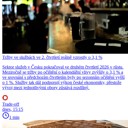
Tržby ve službách ve 2. čtvrtletí reálně vzrostly o 3,1 %
Sektor služeb v Česku pokračoval ve druhém čtvrtletí 2026 v růstu.
Meziročně se tržby po očištění o kalendářní vlivy zvýšily o 3,1 % a
ve srovnání s předchozím čtvrtletím byly po sezonním očištění vyšší
o 1 %. Služby tak dál podporují výkon české ekonomiky, přestože
vývoj mezi jednotlivými obory zůstává rozdílný.
Trade-off
dnes, 15:15
1 min