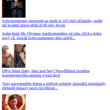
Schwarzenegger upozornil na studii se 103 tisíci účastníky, podle
níž kvalitní strava přidá až tři roky života
Sedm titulů Mr. Olympia, kardiostimulátor od roku 2024 a jeden
nový cíl. Arnold Schwarzenegger dnes neřeší...
Dříve lámal činky, dnes nosí šaty! Neuvěřitelná proměna
testosteronového monstra vyrazí dech
Tuny nazvedaného železa a obdivné pohledy fanoušků nedokázaly
přehlušit drásavý pocit cizí tělesné...