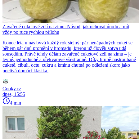
Zavařené cuketové zelí na zimu: Návod, jak uchovat úrodu a mít
vždy po ruce rychlou přílohu
Konec léta u nás bývá každý rok stejný: pár nenápadných cuket se
během pár dnů promění v hromadu, kterou už člověk sotva udá
sousedům. Právě tehdy dělám zavařené cuketové zelí na zimu – je
levné, jednoduché a překvapivě všestranné. Díky hrubě nastrouhané
cuketě, cibuli, octu, cukru a kmínu chutná po odležení skoro jako
poctivá domácí klasika.
Cooky.cz
dnes, 15:55
4 min