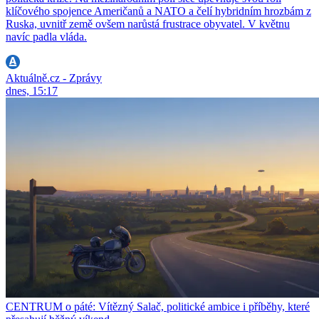
klíčového spojence Američanů a NATO a čelí hybridním hrozbám z
Ruska, uvnitř země ovšem narůstá frustrace obyvatel. V květnu
navíc padla vláda.
Aktuálně.cz - Zprávy
dnes, 15:17
CENTRUM o páté: Vítězný Salač, politické ambice i příběhy, které