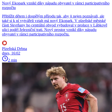
Nový Ekopark vznikl díky nápadu obyvatel v rámci participativního
rozpočtu
Přiblížit dětem i dospělým přírodu tak, aby ji nejen poznávali, ale
také si k ní vytvářeli vztah má nový Ekopark. V plzeňské městské
části Skvrňany ho centrální obvod vybudoval v proluce v Lábkově
ulici podél železniční trati. Nový prostor vznikl díky nápadu
obyvatel v rámci participativního rozpočtu.
Plzeňská Drbna
dnes, 16:02
2 min