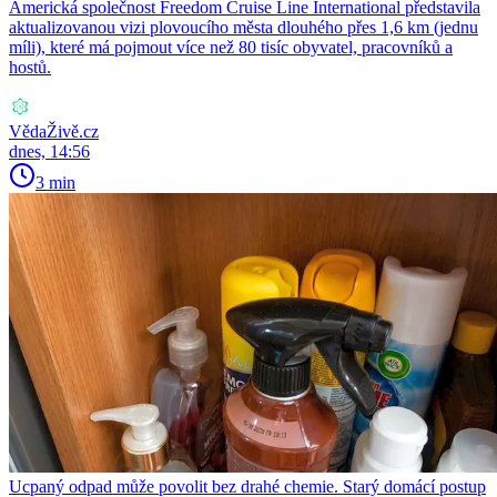
Americká společnost Freedom Cruise Line International představila
aktualizovanou vizi plovoucího města dlouhého přes 1,6 km (jednu
míli), které má pojmout více než 80 tisíc obyvatel, pracovníků a
hostů.
VědaŽivě.cz
dnes, 14:56
3 min
Ucpaný odpad může povolit bez drahé chemie. Starý domácí postup