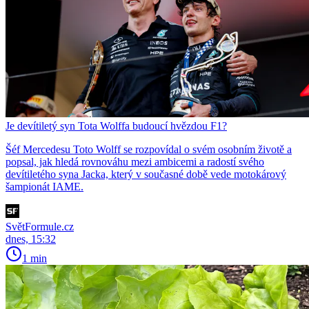
Je devítiletý syn Tota Wolffa budoucí hvězdou F1?
Šéf Mercedesu Toto Wolff se rozpovídal o svém osobním životě a
popsal, jak hledá rovnováhu mezi ambicemi a radostí svého
devítiletého syna Jacka, který v současné době vede motokárový
šampionát IAME.
SvětFormule.cz
dnes, 15:32
1 min