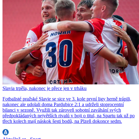
Slavia trpěla, nakonec je přece jen v trháku
Fotbalisté pražské Slavie se sice ve 3. kole první ligy herně trápili,
nakonec ale udolali doma Pardubice 2:1 a udrželi stoprocentní
bilanci v sezoně. Využili tak zároveň sobotní zaváhání svých
předpokládaných největších rivalů v boji o titul, na Spartu tak už po
třech kolech mají náskok šesti bodů, na Plzeň dokonce sedm.