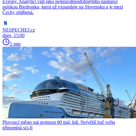
Evropy. Analytici vidí jako nejpravděpodobnějšího nástupce
polskou Biedronku, která už expanduje na Slovensku a je mezi
Čechy oblíbená.
NESPECHEJ.cz
dnes, 15:00
2 min
Plovoucí město má pojmout 80 tisíc lidí. Největší loď světa
připomíná sci-fi