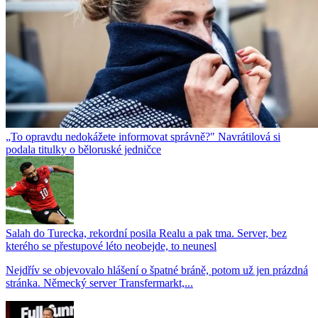
„To opravdu nedokážete informovat správně?" Navrátilová si
podala titulky o běloruské jedničce
Salah do Turecka, rekordní posila Realu a pak tma. Server, bez
kterého se přestupové léto neobejde, to neunesl
Nejdřív se objevovalo hlášení o špatné bráně, potom už jen prázdná
stránka. Německý server Transfermarkt,...