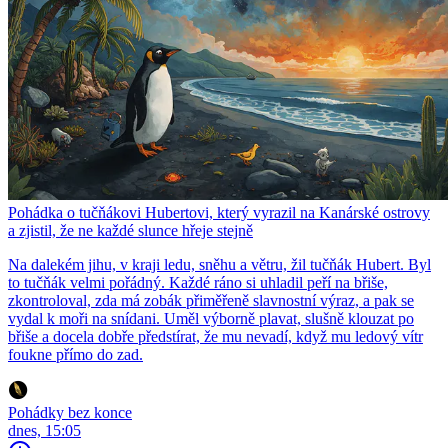
Pohádka o tučňákovi Hubertovi, který vyrazil na Kanárské ostrovy
a zjistil, že ne každé slunce hřeje stejně
Na dalekém jihu, v kraji ledu, sněhu a větru, žil tučňák Hubert. Byl
to tučňák velmi pořádný. Každé ráno si uhladil peří na břiše,
zkontroloval, zda má zobák přiměřeně slavnostní výraz, a pak se
vydal k moři na snídani. Uměl výborně plavat, slušně klouzat po
břiše a docela dobře předstírat, že mu nevadí, když mu ledový vítr
foukne přímo do zad.
Pohádky bez konce
dnes, 15:05