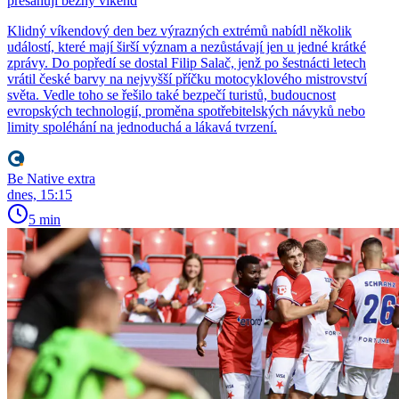
přesahují běžný víkend
Klidný víkendový den bez výrazných extrémů nabídl několik
událostí, které mají širší význam a nezůstávají jen u jedné krátké
zprávy. Do popředí se dostal Filip Salač, jenž po šestnácti letech
vrátil české barvy na nejvyšší příčku motocyklového mistrovství
světa. Vedle toho se řešilo také bezpečí turistů, budoucnost
evropských technologií, proměna spotřebitelských návyků nebo
limity spoléhání na jednoduchá a lákavá tvrzení.
Be Native extra
dnes, 15:15
5 min