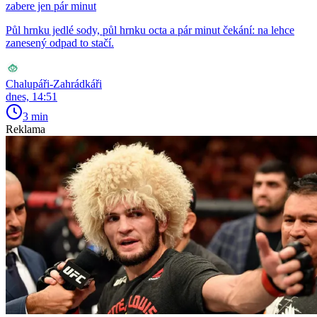
zabere jen pár minut
Půl hrnku jedlé sody, půl hrnku octa a pár minut čekání: na lehce
zanesený odpad to stačí.
Chalupáři-Zahrádkáři
dnes, 14:51
3 min
Reklama