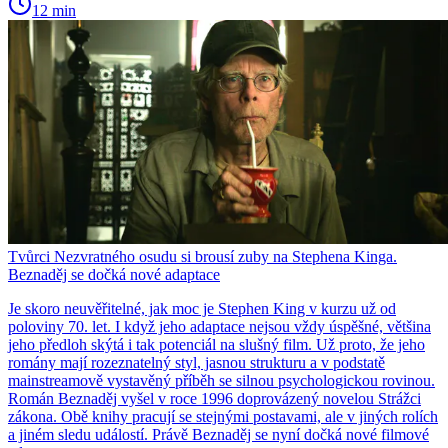
12 min
Tvůrci Nezvratného osudu si brousí zuby na Stephena Kinga.
Beznaděj se dočká nové adaptace
Je skoro neuvěřitelné, jak moc je Stephen King v kurzu už od
poloviny 70. let. I když jeho adaptace nejsou vždy úspěšné, většina
jeho předloh skýtá i tak potenciál na slušný film. Už proto, že jeho
romány mají rozeznatelný styl, jasnou strukturu a v podstatě
mainstreamově vystavěný příběh se silnou psychologickou rovinou.
Román Beznaděj vyšel v roce 1996 doprovázený novelou Strážci
zákona. Obě knihy pracují se stejnými postavami, ale v jiných rolích
a jiném sledu událostí. Právě Beznaděj se nyní dočká nové filmové