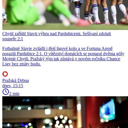
Chytil zařídil Slavii výhru nad Pardubicemi. Sešívaní zdolali
soupeře 2:1
Fotbalisté Slavie zvládli i třetí ligové kolo a ve Fortuna Areně
porazili Pardubice 2:1. O vítězství domácích se postaral dvěma góly
Mojmír Chytil. Pražský tým tak zůstává v novém ročníku Chance
Ligy bez ztráty bodu.
Pražská Drbna
dnes, 15:15
2 min