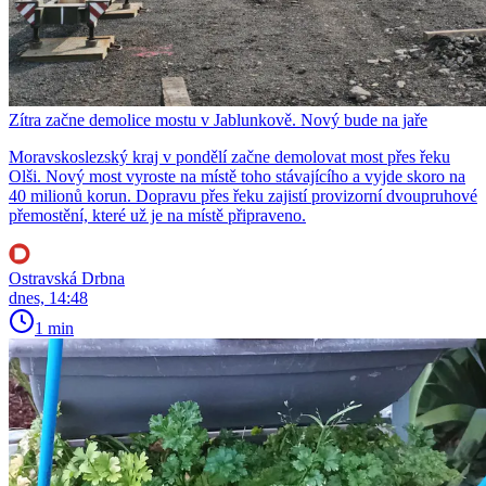
Zítra začne demolice mostu v Jablunkově. Nový bude na jaře
Moravskoslezský kraj v pondělí začne demolovat most přes řeku
Olši. Nový most vyroste na místě toho stávajícího a vyjde skoro na
40 milionů korun. Dopravu přes řeku zajistí provizorní dvoupruhové
přemostění, které už je na místě připraveno.
Ostravská Drbna
dnes, 14:48
1 min