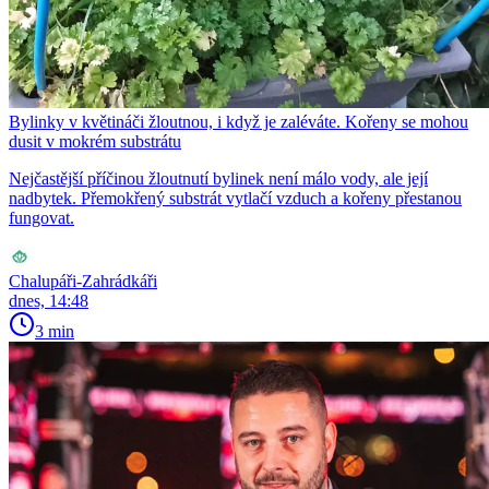
Bylinky v květináči žloutnou, i když je zaléváte. Kořeny se mohou
dusit v mokrém substrátu
Nejčastější příčinou žloutnutí bylinek není málo vody, ale její
nadbytek. Přemokřený substrát vytlačí vzduch a kořeny přestanou
fungovat.
Chalupáři-Zahrádkáři
dnes, 14:48
3 min