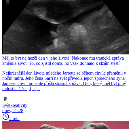
Měl to být nejhezčí den v jeho životě. Nakonec mu tragická zpráva
změnila život. To, co zjistil doma, ho však dohnalo k slzám štěstí
Nejkrásnější den života mladého Jarretta se během chvíle přeměnil v
noční můru. Jeho žena Sarri na svět přivedla jejich společného syna
Jamese, chvíli poté ale přišla strašná zpráva. Den, který měl být plný
radosti a štěstí, [...]...
Světkreativity
dnes, 15:28
2 min