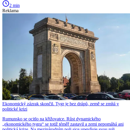
2 min
Reklama
Ekonomický zázrak skončil. Tygr je bez drápů, země se zmítá v
politické krizi
Rumunsko se ocitlo na křižovatce. Růst dynamického
„ekonomického tygra“ se totiž téměř zastavil a zemi nepomáhá ani
politická krize. Na mezinárodním poli sice upevňuje svou roli