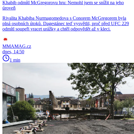
Khabib odmítl McGregorovu hru: Nemohl jsem se snížit na jeho
úroveň
Rivalita Khabiba Nurmagomedova s Conorem McGregorem byla
plná osobních útoků. Dagestánec teď vysvětlil, proč před UFC 229
odmítl soupeři vracet urážky a chtěl odpovědět až v kleci.
MMAMAG.cz
dnes, 14:50
1 min