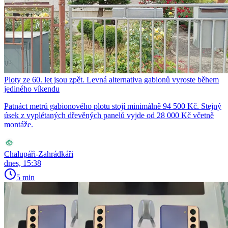
Ploty ze 60. let jsou zpět. Levná alternativa gabionů vyroste během
jediného víkendu
Patnáct metrů gabionového plotu stojí minimálně 94 500 Kč. Stejný
úsek z vyplétaných dřevěných panelů vyjde od 28 000 Kč včetně
montáže.
Chalupáři-Zahrádkáři
dnes, 15:38
5 min