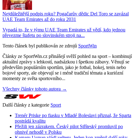
Nejdůležitější podpis roku? Pogačarův dědic Del Toro se zavázal
UAE Team Emirates až do roku 2031
Vypadá to, že v týmu UAE Team Emirates už vědí, kdo jednou
převezme štafetu po slovinském stroji na...
Tento článek byl publikován ze zdrojů
SportWin
Články ze SportWin.cz přinášejí svěží pohled na sport – kombinují
aktuální zprávy s lehkostí, nadsázkou i špetkou zábavy. Věnují se
především populárním sportům, jako je fotbal, hokej, tenis nebo
bojové sporty, ale objevují se i méně tradiční témata a kuriózní
momenty ze světa sportovního...
Všechny články tohoto autora →
Další články z kategorie
Sport
Trenér Priske po fiasku v Mladé Boleslavi přiznal, že Sparta
postrádá kvalitu
Přežili jen zázrakem. Český pilot Stříteský promluvil po
ohnivé nehodě v Polsku
Kamaru Usman vládl velteru. Jeden kop změnil další roky