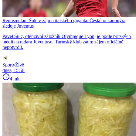
Reprezentant Šulc v zájmu italského giganta. Českého kanonýra
sleduje Juventus
Pavel Šulc, ofenzivní záložník Olympique Lyon, je podle britských
médií na radaru Juventusu. Turínský klub zatím zájem oficiálně
nepotvrdil.
SportyŽivě
dnes, 15:58
4 min