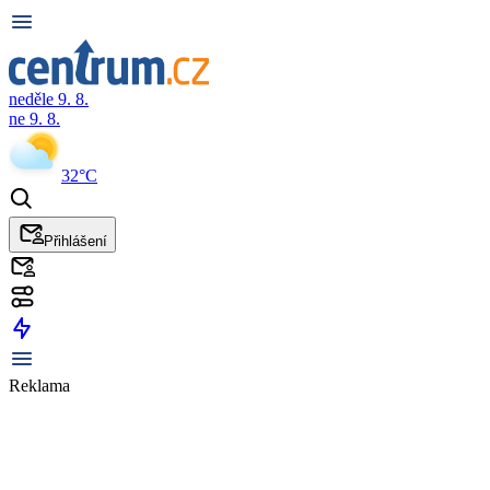
neděle 9. 8.
ne 9. 8.
32°C
Přihlášení
Reklama