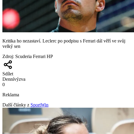
Kritika ho nezastaví. Leclerc po podpisu s Ferrari dál věří ve svůj
velký sen
Zdroj
:
Scuderia Ferrari HP
Sdílet
Denní
výzva
0
Reklama
Další články z
SportWin