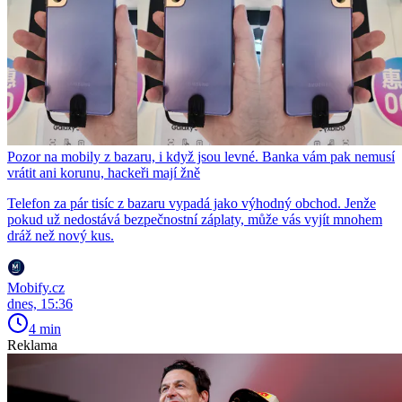
Pozor na mobily z bazaru, i když jsou levné. Banka vám pak nemusí
vrátit ani korunu, hackeři mají žně
Telefon za pár tisíc z bazaru vypadá jako výhodný obchod. Jenže
pokud už nedostává bezpečnostní záplaty, může vás vyjít mnohem
dráž než nový kus.
Mobify.cz
dnes, 15:36
4 min
Reklama