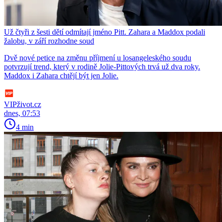
Už čtyři z šesti dětí odmítají jméno Pitt. Zahara a Maddox podali
žalobu, v září rozhodne soud
Dvě nové petice na změnu příjmení u losangeleského soudu
potvrzují trend, který v rodině Jolie-Pittových trvá už dva roky.
Maddox i Zahara chtějí být jen Jolie.
VIPživot.cz
dnes, 07:53
4 min