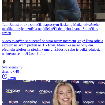
Tato žádost o ruku skončila naprostým fiaskem. Matka odvážného
mladíka omylem zničila nejdůležitější den jeho života. Skončila v
slzách
Video mladých snoubenců se stalo hitem internetu, když žena sdílela
záznam na svém profilu na TikToku. Maminka muže omylem
přepnula telefon na přední kameru. Žádost o ruku je velká událost,
na kterou se muži často [...]...
Světkreativity
dnes, 07:48
2 min