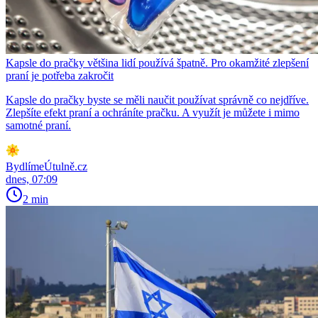
Kapsle do pračky většina lidí používá špatně. Pro okamžité zlepšení
praní je potřeba zakročit
Kapsle do pračky byste se měli naučit používat správně co nejdříve.
Zlepšíte efekt praní a ochráníte pračku. A využít je můžete i mimo
samotné praní.
BydlímeÚtulně.cz
dnes, 07:09
2 min