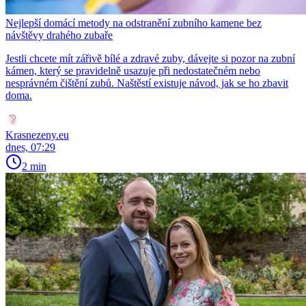
Nejlepší domácí metody na odstranění zubního kamene bez
návštěvy drahého zubaře
Jestli chcete mít zářivě bílé a zdravé zuby, dávejte si pozor na zubní
kámen, který se pravidelně usazuje při nedostatečném nebo
nesprávném čištění zubů. Naštěstí existuje návod, jak se ho zbavit
doma.
Krasnezeny.eu
dnes, 07:29
2 min