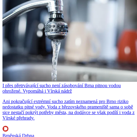
I přes přetrvávající sucho není zásobování Brna pitnou vodou
ohrožené. Vypomáhá i Vírská nádrž
Ani pokračující extrémní sucho zatím neznamená pro Brno riziko
nedostatku pitné vody. Voda z březovského prameniště sama o sobě
sice nestačí pokrýt potřeby města, na dodávce se však podílí i voda z
Vírské přehrady.
Brněnská Drbna