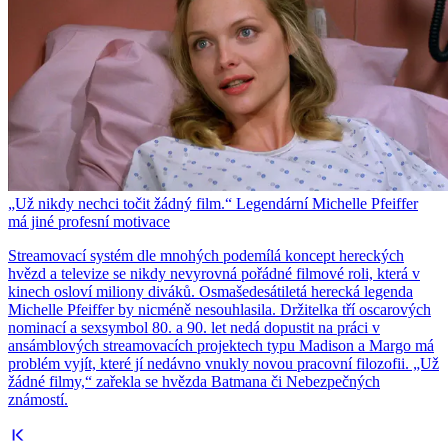
„Už nikdy nechci točit žádný film.“ Legendární Michelle Pfeiffer
má jiné profesní motivace
Streamovací systém dle mnohých podemílá koncept hereckých
hvězd a televize se nikdy nevyrovná pořádné filmové roli, která v
kinech osloví miliony diváků. Osmašedesátiletá herecká legenda
Michelle Pfeiffer by nicméně nesouhlasila. Držitelka tří oscarových
nominací a sexsymbol 80. a 90. let nedá dopustit na práci v
ansámblových streamovacích projektech typu Madison a Margo má
problém vyjít, které jí nedávno vnukly novou pracovní filozofii. „Už
žádné filmy,“ zařekla se hvězda Batmana či Nebezpečných
známostí.