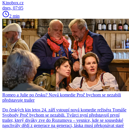
Kinobox.cz
dnes, 07:05
2 min
Romeo a Julie po česku? Nová komedie Proč bychom se nezabili
představuje trailer
Do českých kin letos 24. září vstoupí nová komedie režiséra Tomáše
Svobody Proč bychom se nezabili. Tvůrci nyní představují první
trailer, který diváky zve do Rozumova – vesnice, kde se sousedské
naschvály dědí z generace na generaci, láska musí překonávat staré