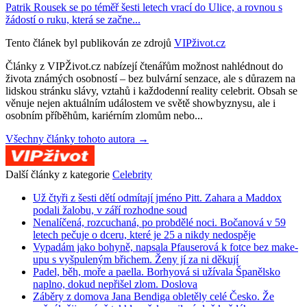
Patrik Rousek se po téměř šesti letech vrací do Ulice, a rovnou s
žádostí o ruku, která se začne...
Tento článek byl publikován ze zdrojů
VIPživot.cz
Články z VIPŽivot.cz nabízejí čtenářům možnost nahlédnout do
života známých osobností – bez bulvární senzace, ale s důrazem na
lidskou stránku slávy, vztahů i každodenní reality celebrit. Obsah se
věnuje nejen aktuálním událostem ve světě showbyznysu, ale i
osobním příběhům, kariérním zlomům nebo...
Všechny články tohoto autora →
Další články z kategorie
Celebrity
Už čtyři z šesti dětí odmítají jméno Pitt. Zahara a Maddox
podali žalobu, v září rozhodne soud
Nenalíčená, rozcuchaná, po probdělé noci. Bočanová v 59
letech pečuje o dceru, které je 25 a nikdy nedospěje
Vypadám jako bohyně, napsala Pfauserová k fotce bez make-
upu s vyšpuleným břichem. Ženy jí za ni děkují
Padel, běh, moře a paella. Borhyová si užívala Španělsko
naplno, dokud nepřišel zlom. Doslova
Záběry z domova Jana Bendiga obletěly celé Česko. Že