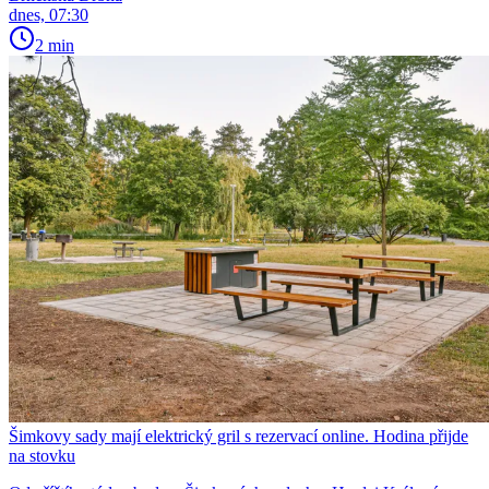
dnes, 07:30
2 min
Šimkovy sady mají elektrický gril s rezervací online. Hodina přijde
na stovku