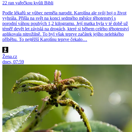
22 ran vařečkou kvůli Bibli
Podle lékařů se vůbec neměla narodit. Karolína ale svůj boj o život
vyhrála. Přišla na svět na konci sedmého měsíce těhotenství s
porodní váhou pouhých 1,2 kilogramu. Její matka byla v té době už
téměř devět let závislá na drogách, které si během celého těhotenství
aplikovala nitrožilně. To byl však teprve začátek jejího nelehkého
příběhu. To nejtěžší Karolínu teprve čekalo…
Žena.cz
dnes, 07:59