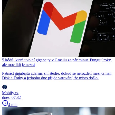
5 kódů, které uvolní gigabajty v Gmailu za pár minut. Fungují roky,
ale moc lidí je nezná
Patnáct gigabajtů zdarma zní štědře, dokud se nerozdělí mezi Gmail,
Disk a Fotky a jednoho dne přijde varování, že místo došlo.
Mobify.cz
dnes, 07:32
4 min