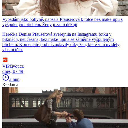
Vypadám jako bohyně, napsala Pfauserová k fotce bez make-upu s
vyšpuleným břichem. Ženy jí za ni děkují
Herečka Denisa Pfauserová zveřejnila na Instagramu fotku v
bikinách, neučesaná, bez make-upu a se záměrně vyšpuleným
břichem. Komentáře pod ní zaplavily díky žen, které v ní uviděly
vlastní tělo.
VIPživot.cz
dnes, 07:49
3 min
Reklama