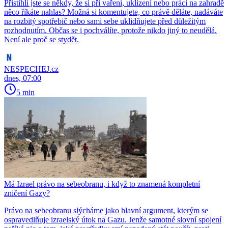
Přistihli jste se někdy, že si při vaření, uklízení nebo práci na zahradě
něco říkáte nahlas? Možná si komentujete, co právě děláte, nadáváte
na rozbitý spotřebič nebo sami sebe uklidňujete před důležitým
rozhodnutím. Občas se i pochválíte, protože nikdo jiný to neudělá.
Není ale proč se stydět.
NESPECHEJ.cz
dnes, 07:00
5 min
Má Izrael právo na sebeobranu, i když to znamená kompletní
zničení Gazy?
Právo na sebeobranu slýcháme jako hlavní argument, kterým se
ospravedlňuje izraelský útok na Gazu. Jenže samotné slovní spojení