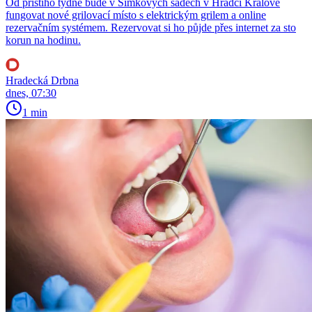
Od příštího týdne bude v Šimkových sadech v Hradci Králové
fungovat nové grilovací místo s elektrickým grilem a online
rezervačním systémem. Rezervovat si ho půjde přes internet za sto
korun na hodinu.
Hradecká Drbna
dnes, 07:30
1 min