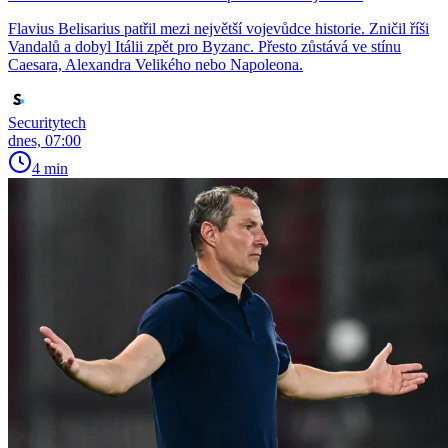
Flavius Belisarius patřil mezi největší vojevůdce historie. Zničil říši
Vandalů a dobyl Itálii zpět pro Byzanc. Přesto zůstává ve stínu
Caesara, Alexandra Velikého nebo Napoleona.
Securitytech
dnes, 07:00
4 min