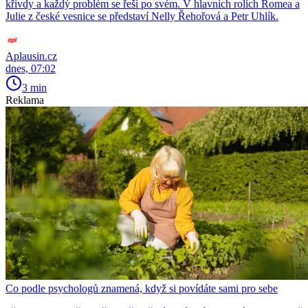
křivdy a každý problém se řeší po svém. V hlavních rolích Romea a
Julie z české vesnice se představí Nelly Řehořová a Petr Uhlík.
Aplausin.cz
dnes, 07:02
3 min
Reklama
Co podle psychologů znamená, když si povídáte sami pro sebe