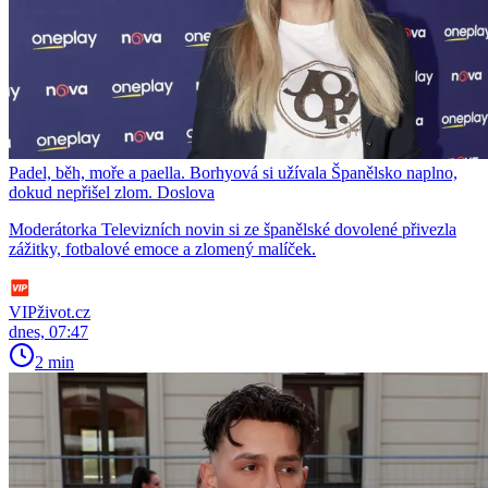
Padel, běh, moře a paella. Borhyová si užívala Španělsko naplno,
dokud nepřišel zlom. Doslova
Moderátorka Televizních novin si ze španělské dovolené přivezla
zážitky, fotbalové emoce a zlomený malíček.
VIPživot.cz
dnes, 07:47
2 min