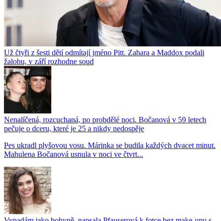
Už čtyři z šesti dětí odmítají jméno Pitt. Zahara a Maddox podali
žalobu, v září rozhodne soud
Nenalíčená, rozcuchaná, po probdělé noci. Bočanová v 59 letech
pečuje o dceru, které je 25 a nikdy nedospěje
Pes ukradl plyšovou vosu. Márinka se budila každých dvacet minut.
Mahulena Bočanová usnula v noci ve čtvrt...
Vypadám jako bohyně, napsala Pfauserová k fotce bez make-upu s