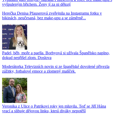
vyšpuleným břichem. Ženy jí za ni děkují
Herečka Denisa Pfauserová zveřejnila na Instagramu fotku v
bikinách, neučesaná, bez make-upu a se záměrně...
Padel, běh, moře a paella. Borhyová si užívala Španělsko naplno,
dokud nepřišel zlom. Doslova
Moderátorka Televizních novin si ze španělské dovolené přivezla
zážitky, fotbalové emoce a zlomený malíček.
Veronika z Ulice o Patrikovi roky jen mluvila. Teď se Jiří Hána
vrací a slibuje dějovou linku, která diváky nepotěší