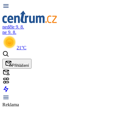
neděle 9. 8.
ne 9. 8.
21°C
Přihlášení
Reklama