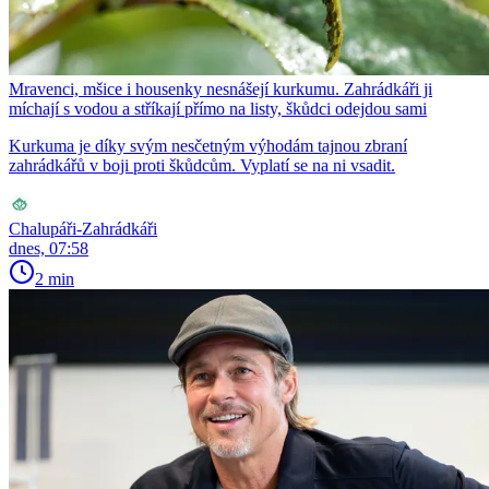
Mravenci, mšice i housenky nesnášejí kurkumu. Zahrádkáři ji
míchají s vodou a stříkají přímo na listy, škůdci odejdou sami
Kurkuma je díky svým nesčetným výhodám tajnou zbraní
zahrádkářů v boji proti škůdcům. Vyplatí se na ni vsadit.
Chalupáři-Zahrádkáři
dnes, 07:58
2 min