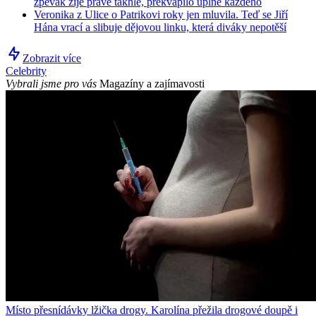
zpěvák žije právě takhle, překvapilo úplně každého
Veronika z Ulice o Patrikovi roky jen mluvila. Teď se Jiří
Hána vrací a slibuje dějovou linku, která diváky nepotěší
Zobrazit více
Celebrity
Vybrali jsme pro vás
Magazíny a zajímavosti
Místo přesnídávky lžička drogy. Karolína přežila drogové doupě i