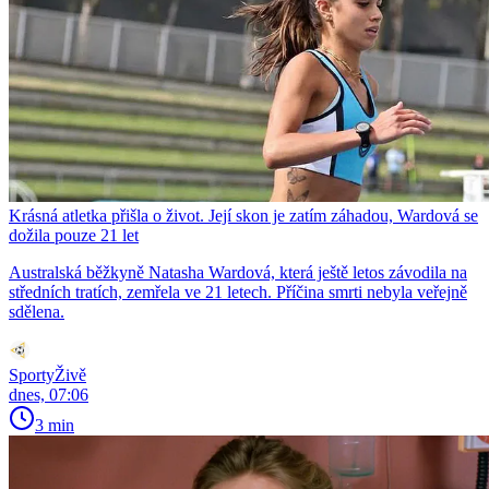
Krásná atletka přišla o život. Její skon je zatím záhadou, Wardová se
dožila pouze 21 let
Australská běžkyně Natasha Wardová, která ještě letos závodila na
středních tratích, zemřela ve 21 letech. Příčina smrti nebyla veřejně
sdělena.
SportyŽivě
dnes, 07:06
3 min