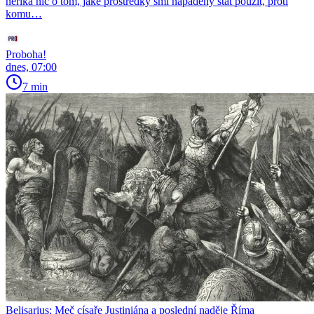
neříká nic o tom, jaké prostředky smí napadený stát použít, proti
komu…
Proboha!
dnes, 07:00
7 min
Belisarius: Meč císaře Justiniána a poslední naděje Říma