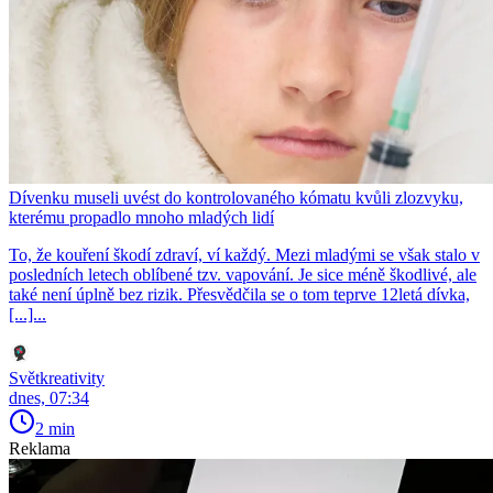
Dívenku museli uvést do kontrolovaného kómatu kvůli zlozvyku,
kterému propadlo mnoho mladých lidí
To, že kouření škodí zdraví, ví každý. Mezi mladými se však stalo v
posledních letech oblíbené tzv. vapování. Je sice méně škodlivé, ale
také není úplně bez rizik. Přesvědčila se o tom teprve 12letá dívka,
[...]...
Světkreativity
dnes, 07:34
2 min
Reklama