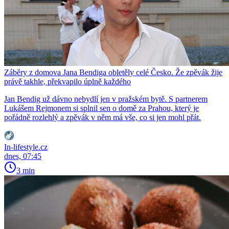
Záběry z domova Jana Bendiga obletěly celé Česko. Že zpěvák žije
právě takhle, překvapilo úplně každého
Jan Bendig už dávno nebydlí jen v pražském bytě. S partnerem
Lukášem Rejmonem si splnil sen o domě za Prahou, který je
pořádně rozlehlý a zpěvák v něm má vše, co si jen mohl přát.
In-lifestyle.cz
dnes, 07:45
3 min