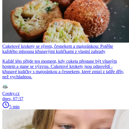
Cuketové krokety se sýrem, česnekem a majoránkou: Potěšte
každého mlsouna křupavými kuličkami z vlastní zahrady
Každé léto přijde ten moment, kdy cuketa přestane být vítaným
hostem a stane se výzvou. Cuketové krokety jsou odpovědí -
křupavé kuličky s majoránkou a česnekem, které zmizí z talíře dřív,
než vychladnou.
Cooky.cz
dnes, 07:37
5 min