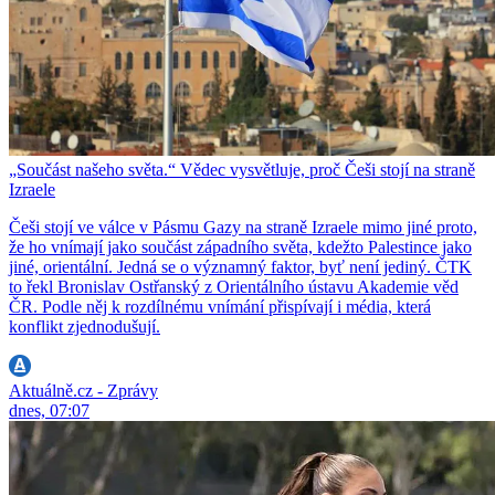
„Součást našeho světa.“ Vědec vysvětluje, proč Češi stojí na straně
Izraele
Češi stojí ve válce v Pásmu Gazy na straně Izraele mimo jiné proto,
že ho vnímají jako součást západního světa, kdežto Palestince jako
jiné, orientální. Jedná se o významný faktor, byť není jediný. ČTK
to řekl Bronislav Ostřanský z Orientálního ústavu Akademie věd
ČR. Podle něj k rozdílnému vnímání přispívají i média, která
konflikt zjednodušují.
Aktuálně.cz - Zprávy
dnes, 07:07