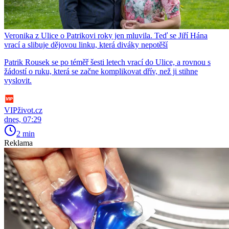
Veronika z Ulice o Patrikovi roky jen mluvila. Teď se Jiří Hána
vrací a slibuje dějovou linku, která diváky nepotěší
Patrik Rousek se po téměř šesti letech vrací do Ulice, a rovnou s
žádostí o ruku, která se začne komplikovat dřív, než ji stihne
vyslovit.
VIPživot.cz
dnes, 07:29
2 min
Reklama