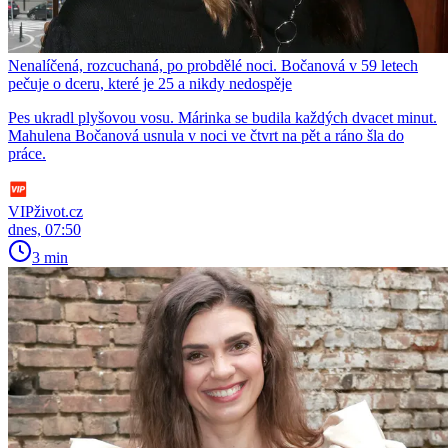
Nenalíčená, rozcuchaná, po probdělé noci. Bočanová v 59 letech
pečuje o dceru, které je 25 a nikdy nedospěje
Pes ukradl plyšovou vosu. Márinka se budila každých dvacet minut.
Mahulena Bočanová usnula v noci ve čtvrt na pět a ráno šla do
práce.
VIPživot.cz
dnes, 07:50
3 min