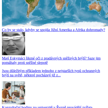
Co by se stalo, kdyby se spojila Jižní Amerika a Afrika dohromady?
Mají Eskymáci šikmé oči z pradávných sněžných brýlí? Saze jim
pomáhaly proti sněžné slepotě
Jsou důležitým příkladem jednoho z nejstarších typů ochranných
brýlí na světě, některé pocházejí již z...
Konzultační hodiny na univerzitě v Řezně provádějí zvířata.