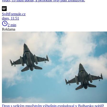
věděl, co musí udělat, a perfektně svůj plán zrealizoval.
SvětFormule.cz
dnes, 11:51
2 min
Reklama
Dron s velkým množstvím výbušnin explodoval v Bulharsku poblíž