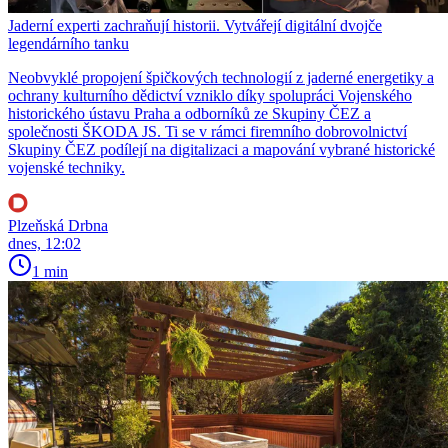
Jaderní experti zachraňují historii. Vytvářejí digitální dvojče
legendárního tanku
Neobvyklé propojení špičkových technologií z jaderné energetiky a
ochrany kulturního dědictví vzniklo díky spolupráci Vojenského
historického ústavu Praha a odborníků ze Skupiny ČEZ a
společnosti ŠKODA JS. Ti se v rámci firemního dobrovolnictví
Skupiny ČEZ podílejí na digitalizaci a mapování vybrané historické
vojenské techniky.
Plzeňská Drbna
dnes, 12:02
1 min