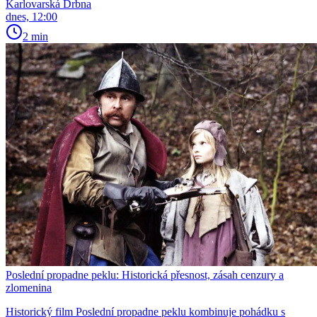
Karlovarská Drbna
dnes, 12:00
2 min
Poslední propadne peklu: Historická přesnost, zásah cenzury a
zlomenina
Historický film Poslední propadne peklu kombinuje pohádku s