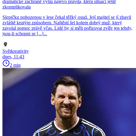
dramatické záchraně vyšla najevo pravda, která situaci ještě
zkomplikovala
Slepičku pohozenou v lese čekal těžký osud. Její majitel se jí zbavil
zvláště krutým způsobem. Naštěstí šel kolem dobrý muž, který
zavolal pomoc právě včas. Lidé by si měli pořizovat zvíře jen tehdy,
jsou-li schopni se [...]...
Světkreativity
dnes, 11:43
2 min