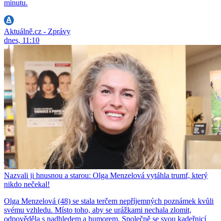
minutu.
Aktuálně.cz - Zprávy
dnes, 11:10
Nazvali ji hnusnou a starou: Olga Menzelová vytáhla trumf, který
nikdo nečekal!
Olga Menzelová (48) se stala terčem nepříjemných poznámek kvůli
svému vzhledu. Místo toho, aby se urážkami nechala zlomit,
odpověděla s nadhledem a humorem. Společně se svou kadeřnicí