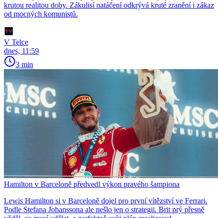
krutou realitou doby. Zákulisí natáčení odkrývá kruté zranění i zákaz
od mocných komunistů.
V Telce
dnes, 11:59
3 min
Hamilton v Barceloně předvedl výkon pravého šampiona
Lewis Hamilton si v Barceloně dojel pro první vítězství ve Ferrari.
Podle Stefana Johanssona ale nešlo jen o strategii. Brit prý přesně