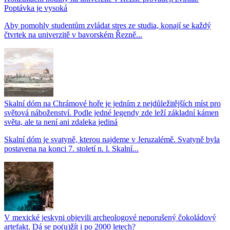
Poptávka je vysoká
Aby pomohly studentům zvládat stres ze studia, konají se každý
čtvrtek na univerzitě v bavorském Řezně...
Skalní dóm na Chrámové hoře je jedním z nejdůležitějších míst pro
světová náboženství. Podle jedné legendy zde leží základní kámen
světa, ale ta není ani zdaleka jediná
Skalní dóm je svatyně, kterou najdeme v Jeruzalémě. Svatyně byla
postavena na konci 7. století n. l. Skalní...
V mexické jeskyni objevili archeologové neporušený čokoládový
artefakt. Dá se po(u)žít i po 2000 letech?