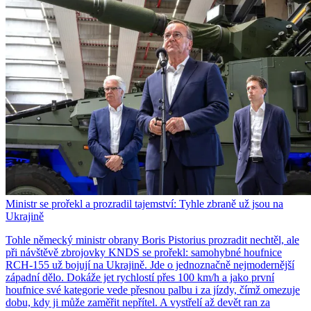
Ministr se prořekl a prozradil tajemství: Tyhle zbraně už jsou na
Ukrajině
Tohle německý ministr obrany Boris Pistorius prozradit nechtěl, ale
při návštěvě zbrojovky KNDS se prořekl: samohybné houfnice
RCH-155 už bojují na Ukrajině. Jde o jednoznačně nejmodernější
západní dělo. Dokáže jet rychlostí přes 100 km/h a jako první
houfnice své kategorie vede přesnou palbu i za jízdy, čímž omezuje
dobu, kdy ji může zaměřit nepřítel. A vystřelí až devět ran za