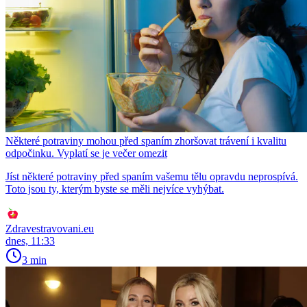
Některé potraviny mohou před spaním zhoršovat trávení i kvalitu
odpočinku. Vyplatí se je večer omezit
Jíst některé potraviny před spaním vašemu tělu opravdu neprospívá.
Toto jsou ty, kterým byste se měli nejvíce vyhýbat.
Zdravestravovani.eu
dnes, 11:33
3 min