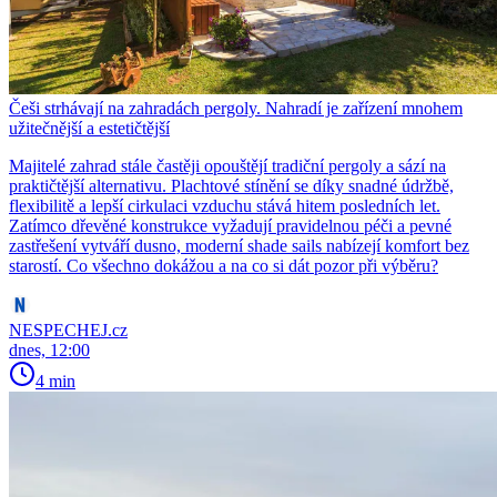
Češi strhávají na zahradách pergoly. Nahradí je zařízení mnohem
užitečnější a estetičtější
Majitelé zahrad stále častěji opouštějí tradiční pergoly a sází na
praktičtější alternativu. Plachtové stínění se díky snadné údržbě,
flexibilitě a lepší cirkulaci vzduchu stává hitem posledních let.
Zatímco dřevěné konstrukce vyžadují pravidelnou péči a pevné
zastřešení vytváří dusno, moderní shade sails nabízejí komfort bez
starostí. Co všechno dokážou a na co si dát pozor při výběru?
NESPECHEJ.cz
dnes, 12:00
4 min