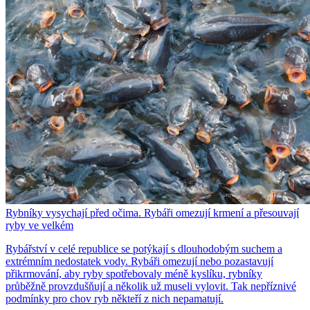
Rybníky vysychají před očima. Rybáři omezují krmení a přesouvají
ryby ve velkém
Rybářství v celé republice se potýkají s dlouhodobým suchem a
extrémním nedostatek vody. Rybáři omezují nebo pozastavují
přikrmování, aby ryby spotřebovaly méně kyslíku, rybníky
průběžně provzdušňují a několik už museli vylovit. Tak nepříznivé
podmínky pro chov ryb někteří z nich nepamatují.