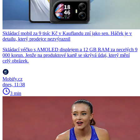
Skládací mobil za 9 tisíc Kč v Kauflandu zní jako sen. Háček je v
detailu, který prodejce nezvýraznil
Skládací véčko s AMOLED displejem a 12 GB RAM za necelých 9
000 korun. Jenže na produktové kartě se skrývá údaj, který mění
celý obrázek.
Mobify.cz
dnes, 11:38
3 min