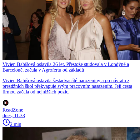
Vivien Babišová oslavila 26 let. Přestože studovala v Londýně a
Barceloně, začala v Agrofertu od základů
Vivien Babišová oslavila šestadvacáté narozeniny a po návratu z
prestižních škol překvapuje svým pracovním nasazením. Její cesta
firmou začala od nejnižších pozic.
ReadZone
dnes, 11:33
2 min