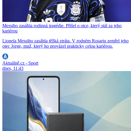
Messiho zasáhla rodinná tragédie. Přišel o otce, který stál za jeho
kariérou
Lionela Messiho zasáhla těžká ztráta. V rodném Rosariu zemřel jeho
otec Jorge, muž, který ho provázel prakticky celou kariérou.
Aktuálně.cz - Sport
dnes, 11:43