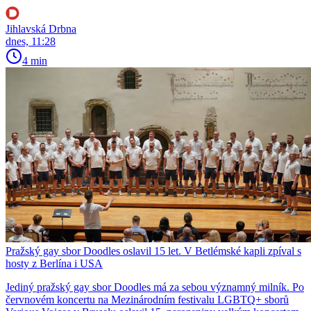
Jihlavská Drbna
dnes, 11:28
4 min
Pražský gay sbor Doodles oslavil 15 let. V Betlémské kapli zpíval s
hosty z Berlína i USA
Jediný pražský gay sbor Doodles má za sebou významný milník. Po
červnovém koncertu na Mezinárodním festivalu LGBTQ+ sborů