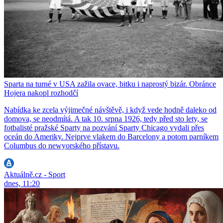
Sparta na turné v USA zažila ovace, bitku i naprostý bizár. Obránce
Hojera nakopl rozhodčí
Nabídka ke zcela výjimečné návštěvě, i když vede hodně daleko od
domova, se neodmítá. A tak 10. srpna 1926, tedy před sto lety, se
fotbalisté pražské Sparty na pozvání Sparty Chicago vydali přes
oceán do Ameriky. Nejprve vlakem do Barcelony a potom parníkem
Columbus do newyorského přístavu.
Aktuálně.cz - Sport
dnes, 11:20