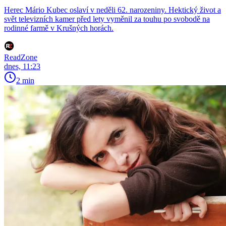
Herec Mário Kubec oslaví v neděli 62. narozeniny. Hektický život a
svět televizních kamer před lety vyměnil za touhu po svobodě na
rodinné farmě v Krušných horách.
ReadZone
dnes, 11:23
2 min