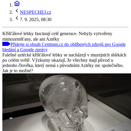
NESPECHEJ.cz
7. 9. 2025, 08:30
Křišťálové lebky fascinují celé generace. Nebyly vytvořeny
mimozemšťany, ale ani Aztéky
Přidejte si obsah Centrum.cz do oblíbených zdrojů pro Google
hledání a Google zprávy
Falešné aztécké křišťálové lebky se nacházejí v muzejních sbírkách
po celém světě. Výzkumy ukazují, že všechny mají původ u
jednoho člověka, který nemá s původními Aztéky nic společného.
Jak je to možné?