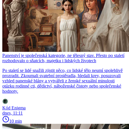
Panenství je společenská kategorie, ne tělesný stav. Přesto po staletí
rozhodovalo o sňatcích, majetku i lidských životech
Po staletí se lidé snažili zjistit něco, co lidské tělo neumí spolehlivě
prozradit. Zkoumali svatební prostěradla, hledali krev, posuzovali
vzhled panenské blány a vytvářeli z ženské sexuální minulosti
otázku rodinné cti, dědictví, náboženské čistoty nebo společenské
hodnoty.
Kód Enigma
dnes, 11:11
10 min