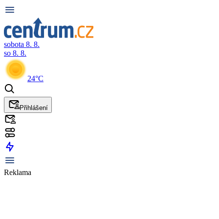
sobota 8. 8.
so 8. 8.
24°C
Přihlášení
Reklama