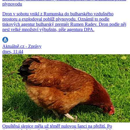
plynovodu
Dron v sobotu vnikl z Rumunska do bulharského vzdušného
prostoru a explodoval poblíž plynovodu. Oznámil to podle
tiskových agentur bulharský premiér Rumen Radev. Dron podle něj
nesl velké množství výbušnin, píše agentura DPA.
Aktuálně.cz - Zprávy
dnes, 11:44
Opuštěná slepice měla už téměř nulovou šanci na přežití. Po