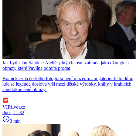
Jak bydlí Jan Saudek: Ateliér plný chaosu, zahrada jako džungle a
obrazy, které Pavlína odmítá prodat
Branická vila českého fotografa není muzeum ani galerie. Je to dům,
kde se legenda doslova vrší mezi dětské výrobky, knihy v krabicích
a nedokončené obrazy.
VIPživot.cz
dnes, 11:32
3 min