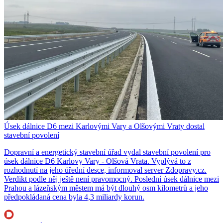
Úsek dálnice D6 mezi Karlovými Vary a Olšovými Vraty dostal
stavební povolení
Dopravní a energetický stavební úřad vydal stavební povolení pro
úsek dálnice D6 Karlovy Vary - Olšová Vrata. Vyplývá to z
rozhodnutí na jeho úřední desce, informoval server Zdopravy.cz.
Verdikt podle něj ještě není pravomocný. Poslední úsek dálnice mezi
Prahou a lázeňským městem má být dlouhý osm kilometrů a jeho
předpokládaná cena byla 4,3 miliardy korun.