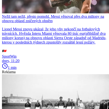
Nežil tam nežil, přesto pomohl. Messi věnoval přes dva miliony na
obnovu oblastí zničených ohněm
Lionel Messi znovu ukázal, že jeho vliv nekončí na fotbalových
trávnících. Hvězda Interu Miami věnovala 80 tisíc eur(přibližně dva
miliony korun) na obnovu oblasti Sierra Oeste západně od Madridu,
kterou v posledních týdnech zpustošily rozsáhlé lesní požáry.
SportWin
dnes, 11:20
1 min
Reklama