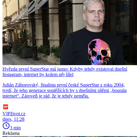
Hvězda první SuperStar má jasno: Kdyby tehdy existoval dnešní
Instagram, internet by kolem něj šílel
Julián Záhorovský, finalista první české SuperStar z roku 2004,
tvrdí, že jeho generace soutěžících by s dnešními sítěmi „bourala
internet“. Zároveň je rád, že je tehdy neměla.
VIPživot.cz
dnes, 11:28
3 min
Reklama