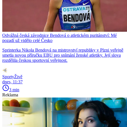
Odvážná česká závodnice Bendová o atletickém puritánství: Mé
pozadí už vidělo celé Česko
Sprinterka Nikola Bendová na mistrovství republiky v Plzni veřejně
smetla novou příručku EBU pro snímání ženské atletiky. Její slova
rozdělila českou sportovní veřejnost.
SportyŽivě
dnes, 11:37
3 min
Reklama