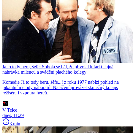
Já to tedy beru, šéfe: Sobota se bál, že přivolal infarkt, tajná
nahrávka milenců a svádění plachého kolegy
Komedie Já to tedy beru, šéfe...! z roku 1977 nabízí pohled na
pikantní metody náborářů. Natáčení provázel skutečný kolaps
režiséra i vzpoura herců.
V Telce
dnes, 11:29
3 min