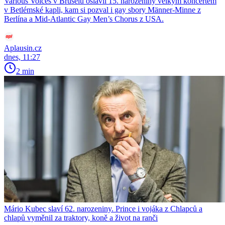
Various Voices v Bruselu oslavil 15. narozeniny velkým koncertem
v Betlémské kapli, kam si pozval i gay sbory Männer-Minne z
Berlína a Mid-Atlantic Gay Men’s Chorus z USA.
Aplausin.cz
dnes, 11:27
2 min
Mário Kubec slaví 62. narozeniny. Prince i vojáka z Chlapců a
chlapů vyměnil za traktory, koně a život na ranči