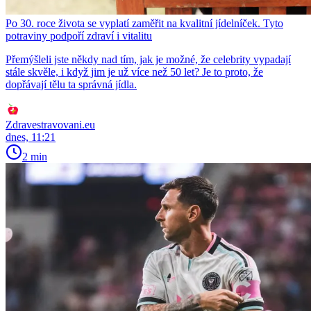
Po 30. roce života se vyplatí zaměřit na kvalitní jídelníček. Tyto
potraviny podpoří zdraví i vitalitu
Přemýšleli jste někdy nad tím, jak je možné, že celebrity vypadají
stále skvěle, i když jim je už více než 50 let? Je to proto, že
dopřávají tělu ta správná jídla.
Zdravestravovani.eu
dnes, 11:21
2 min