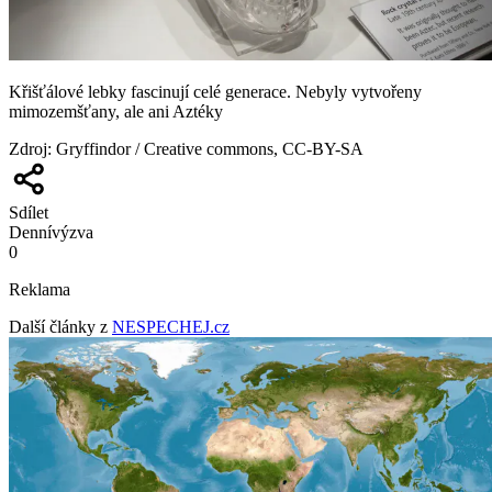
Křišťálové lebky fascinují celé generace. Nebyly vytvořeny
mimozemšťany, ale ani Aztéky
Zdroj
:
Gryffindor / Creative commons, CC-BY-SA
Sdílet
Denní
výzva
0
Reklama
Další články z
NESPECHEJ.cz