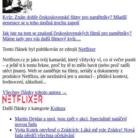
Kvíz: Znáte dobře československé filmy pro pamětníky? Mladší
generace se u toho možná trochu zapotí
Jak jste na tom se znalostí československých filmů pro pamětníky?
Máme tady pro vás další filmový kvíz....
Tento článek byl publikován ze zdrojů
Netflixer
Netflixer.cz je jako tvůj kamarád, který vždycky ví, co si večer pustit
– a ještě ti k tomu řekne, proč by tě to mělo bavit (nebo proč radši
utéct jinam). Web se zaměřuje na filmy, seriály a dokumenty z
produkce Netflixu, ale nezůstává jen u anotací – přidává kontext,
hodnocení, zákulisní...
Všechny články tohoto autora →
Další články z kategorie
Kultura
Martin Dejdar a spol. jsou zpět v akci. Specialisté natáčejí
novou řadu
Vojta Kotek otevřeně o Zrádcích: Láká mě role Zrádce! Nová
řada předčí všechna očekávání