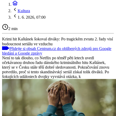
Kultura
1. 6. 2026, 07:00
2 min
Krimi hit Kaštánek šokoval diváky: Po tragickém zvratu 2. řady visí
budoucnost seriálu ve vzduchu
Přidejte si obsah Centrum.cz do oblíbených zdrojů pro Google
hledání a Google zprávy
Není to tak dlouho, co Netflix po téměř pěti letech uvedl
očekávanou druhou řadu dánského kriminálního hitu Kaštánek,
který se v Česku stále těší dobré sledovanosti. Pokračování znovu
potvrdilo, proč si tento skandinávský seriál získal tolik diváků. Po
šokujících událostech dvojky vyvstává otázka, k