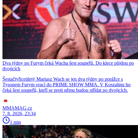
Dva týdny po Furym čeká Wacha šest soupeřů. Do klece půjdou po
dvojicích
Šestačtyřicetiletý Mariusz Wach se jen dva týdny po porážce s
Tysonem Furym vrací do PRIME SHOW MMA. V Koszalinu ho
čeká šest soupeřů, kteří se proti němu budou střídat po dvojicích.
MMAMAG.cz
7. 8. 2026, 23:34
1 min