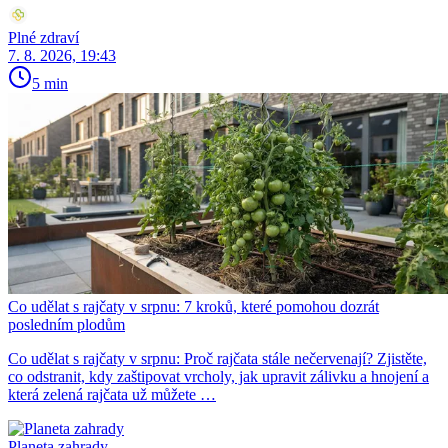
Plné zdraví
7. 8. 2026, 19:43
5 min
Co udělat s rajčaty v srpnu: 7 kroků, které pomohou dozrát
posledním plodům
Co udělat s rajčaty v srpnu: Proč rajčata stále nečervenají? Zjistěte,
co odstranit, kdy zaštipovat vrcholy, jak upravit zálivku a hnojení a
která zelená rajčata už můžete …
Planeta zahrady