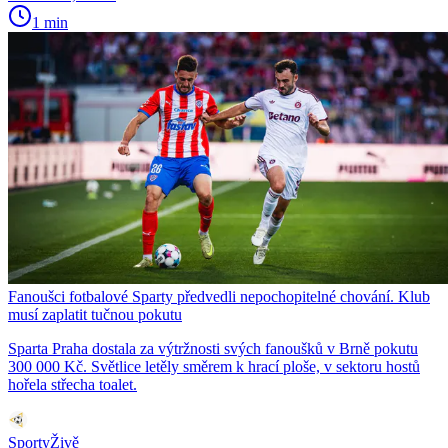
1 min
Fanoušci fotbalové Sparty předvedli nepochopitelné chování. Klub
musí zaplatit tučnou pokutu
Sparta Praha dostala za výtržnosti svých fanoušků v Brně pokutu
300 000 Kč. Světlice letěly směrem k hrací ploše, v sektoru hostů
hořela střecha toalet.
SportyŽivě