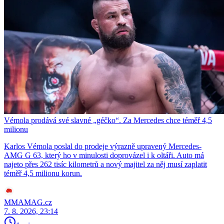
Vémola prodává své slavné „géčko“. Za Mercedes chce téměř 4,5
milionu
Karlos Vémola poslal do prodeje výrazně upravený Mercedes-
AMG G 63, který ho v minulosti doprovázel i k oltáři. Auto má
najeto přes 262 tisíc kilometrů a nový majitel za něj musí zaplatit
téměř 4,5 milionu korun.
MMAMAG.cz
7. 8. 2026, 23:14