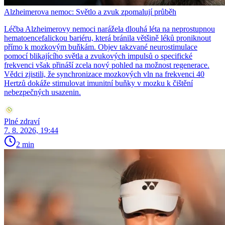
Alzheimerova nemoc: Světlo a zvuk zpomalují průběh
Léčba Alzheimerovy nemoci narážela dlouhá léta na neprostupnou
hematoencefalickou bariéru, která bránila většině léků proniknout
přímo k mozkovým buňkám. Objev takzvané neurostimulace
pomocí blikajícího světla a zvukových impulsů o specifické
frekvenci však přináší zcela nový pohled na možnost regenerace.
Vědci zjistili, že synchronizace mozkových vln na frekvenci 40
Hertzů dokáže stimulovat imunitní buňky v mozku k čištění
nebezpečných usazenin.
Plné zdraví
7. 8. 2026, 19:44
2 min