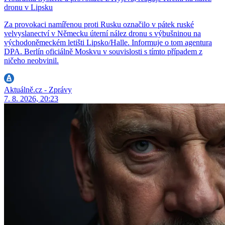
dronu v Lipsku
Za provokaci namířenou proti Rusku označilo v pátek ruské
velvyslanectví v Německu úterní nález dronu s výbušninou na
východoněmeckém letišti Lipsko/Halle. Informuje o tom agentura
DPA. Berlín oficiálně Moskvu v souvislosti s tímto případem z
ničeho neobvinil.
Aktuálně.cz - Zprávy
7. 8. 2026, 20:23