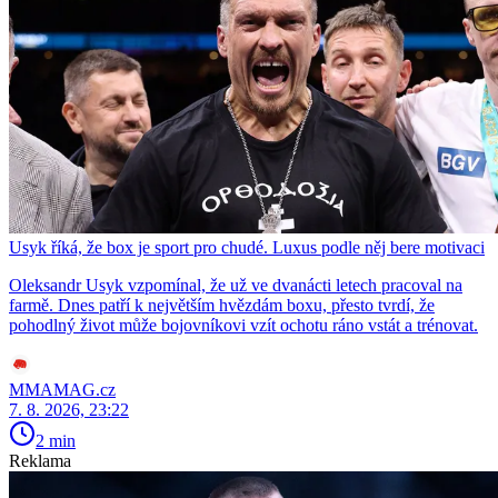
Usyk říká, že box je sport pro chudé. Luxus podle něj bere motivaci
Oleksandr Usyk vzpomínal, že už ve dvanácti letech pracoval na
farmě. Dnes patří k největším hvězdám boxu, přesto tvrdí, že
pohodlný život může bojovníkovi vzít ochotu ráno vstát a trénovat.
MMAMAG.cz
7. 8. 2026, 23:22
2 min
Reklama