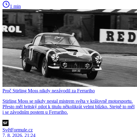
1 min
Proč Stirling Moss nikdy nezávodil za Ferrariho
Stirling Moss se nikdy nestal mistrem světa v královně motorsportu.
Přesto měl britský pilot k titulu několikrát velmi blízko. Stejně to měl
i se závodním postem u Ferrariho.
SvětFormule.cz
7. 8. 2026, 21:24