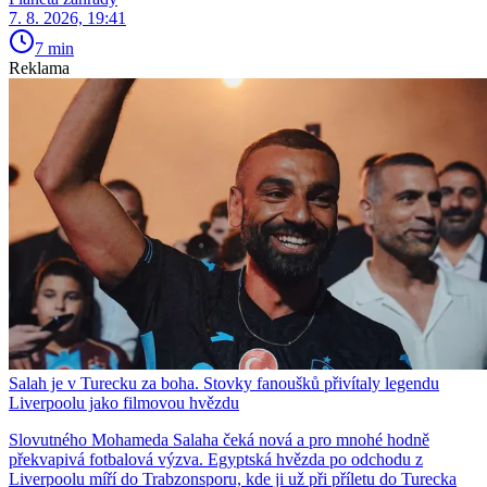
7. 8. 2026, 19:41
7 min
Reklama
Salah je v Turecku za boha. Stovky fanoušků přivítaly legendu
Liverpoolu jako filmovou hvězdu
Slovutného Mohameda Salaha čeká nová a pro mnohé hodně
překvapivá fotbalová výzva. Egyptská hvězda po odchodu z
Liverpoolu míří do Trabzonsporu, kde ji už při příletu do Turecka