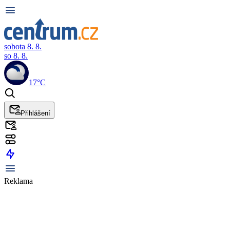
sobota 8. 8.
so 8. 8.
17°C
Přihlášení
Reklama