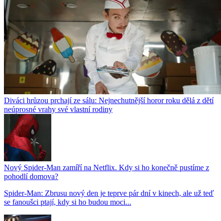
Diváci hrůzou prchají ze sálu: Nejnechutnější horor roku dělá z dětí
neúprosné vrahy své vlastní rodiny
Nový Spider-Man zamíří na Netflix. Kdy si ho konečně pustíme z
pohodlí domova?
Spider-Man: Zbrusu nový den je teprve pár dní v kinech, ale už teď
se fanoušci ptají, kdy si ho budou moci...