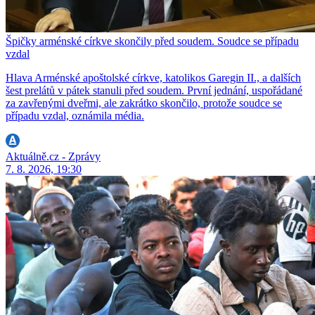
Špičky arménské církve skončily před soudem. Soudce se případu
vzdal
Hlava Arménské apoštolské církve, katolikos Garegin II., a dalších
šest prelátů v pátek stanuli před soudem. První jednání, uspořádané
za zavřenými dveřmi, ale zakrátko skončilo, protože soudce se
případu vzdal, oznámila média.
Aktuálně.cz - Zprávy
7. 8. 2026, 19:30