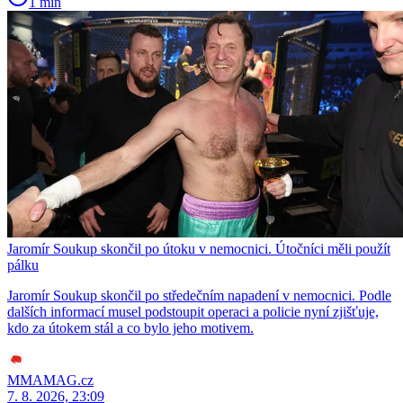
1 min
Jaromír Soukup skončil po útoku v nemocnici. Útočníci měli použít
pálku
Jaromír Soukup skončil po středečním napadení v nemocnici. Podle
dalších informací musel podstoupit operaci a policie nyní zjišťuje,
kdo za útokem stál a co bylo jeho motivem.
MMAMAG.cz
7. 8. 2026, 23:09