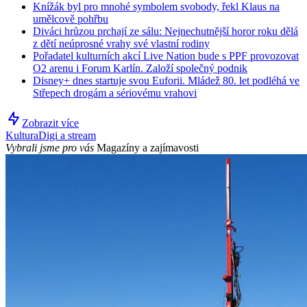
Knížák byl pro mnohé symbolem svobody, řekl Klaus na
umělcově pohřbu
Diváci hrůzou prchají ze sálu: Nejnechutnější horor roku dělá
z dětí neúprosné vrahy své vlastní rodiny
Pořadatel kulturních akcí Live Nation bude s PPF provozovat
O2 arenu i Forum Karlín. Založí společný podnik
Disney+ dnes startuje svou Euforii. Mládež 80. let podléhá ve
Střepech drogám a sériovému vrahovi
Zobrazit více
Kultura
Digi a stream
Vybrali jsme pro vás
Magazíny a zajímavosti