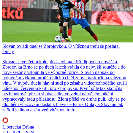
Slovan ovládl duel se Zbrojovkou. O vítěznou trefu se postaral
Dulay
Slovan se ve třetím kole představil na hřišti ligového nováčka.
Zbrojovka Brno se po třech letech vrátila do nejvyšší soutěže a do
nové sezony vstoupila ve výborné formě. Slovan naopak po
bojovném výkonu proti Teplicím chtěl znovu naskočit na vítěznou
vlnu. V úvodu duelu hlavní sudí po zásahu videorozhodčího zrušil
udělenou červenou kartu pro Zbrojovku. První půle tak skončila
bezbrankově, přesto si oba celky ve velmi náročném utkání
vypracovaly řadu příležitostí. Zlom přišel ve druhé půli, kdy se po
dlouhém vhazování dostal k hlavičce Patrik Dulay a Slovanu tak
zařídil jedinou a zároveň vítěznou trefu.
Liberecká Drbna
7. 8. 2026, 19:24