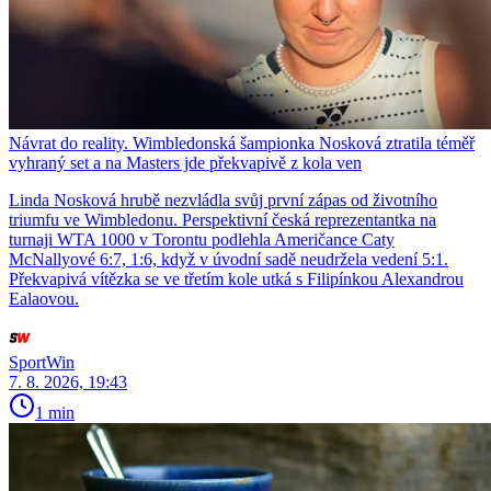
Návrat do reality. Wimbledonská šampionka Nosková ztratila téměř
vyhraný set a na Masters jde překvapivě z kola ven
Linda Nosková hrubě nezvládla svůj první zápas od životního
triumfu ve Wimbledonu. Perspektivní česká reprezentantka na
turnaji WTA 1000 v Torontu podlehla Američance Caty
McNallyové 6:7, 1:6, když v úvodní sadě neudržela vedení 5:1.
Překvapivá vítězka se ve třetím kole utká s Filipínkou Alexandrou
Ealaovou.
SportWin
7. 8. 2026, 19:43
1 min