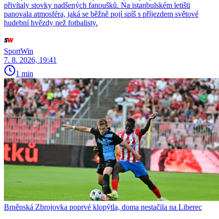
přivítaly stovky nadšených fanoušků. Na istanbulském letišti
panovala atmosféra, jaká se běžně pojí spíš s příjezdem světové
hudební hvězdy než fotbalisty.
SportWin
7. 8. 2026, 19:41
1 min
Brněnská Zbrojovka poprvé klopýtla, doma nestačila na Liberec