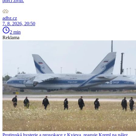
porci živin.
adbz.cz
7. 8. 2026, 20:50
2 min
Reklama
Protiruská hysterie a provokace z Kyjeva, reaguje Kreml na nález