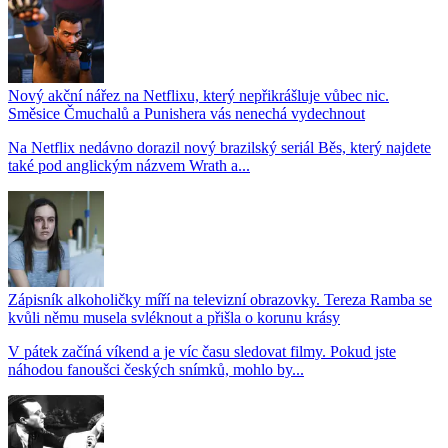
Nový akční nářez na Netflixu, který nepřikrášluje vůbec nic.
Směsice Čmuchalů a Punishera vás nenechá vydechnout
Na Netflix nedávno dorazil nový brazilský seriál Běs, který najdete
také pod anglickým názvem Wrath a...
Zápisník alkoholičky míří na televizní obrazovky. Tereza Ramba se
kvůli němu musela svléknout a přišla o korunu krásy
V pátek začíná víkend a je víc času sledovat filmy. Pokud jste
náhodou fanoušci českých snímků, mohlo by...