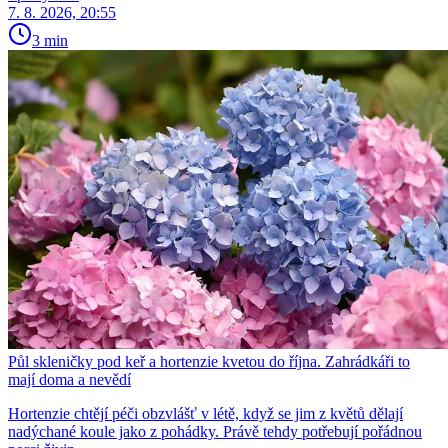
7. 8. 2026, 20:55
3 min
Půl skleničky pod keř a hortenzie kvetou do října. Zahrádkáři to
mají doma a nevědí
Hortenzie chtějí péči obzvlášť v létě, když se jim z květů dělají
nadýchané koule jako z pohádky. Právě tehdy potřebují pořádnou