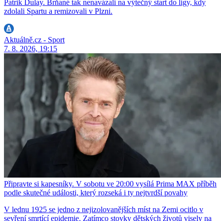
Patrik Dulay. Brňané tak nenavázali na výtečný start do ligy, kdy
zdolali Spartu a remizovali v Plzni.
Aktuálně.cz - Sport
7. 8. 2026, 19:15
Připravte si kapesníky. V sobotu ve 20:00 vysílá Prima MAX příběh
podle skutečné události, který rozseká i ty nejtvrdší povahy
V lednu 1925 se jedno z nejizolovanějších míst na Zemi ocitlo v
sevření smrtící epidemie. Zatímco stovky dětských životů visely na