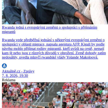
Rwanda jedná s evropskými zeměmi o spolupráci s přijímáním
migrantů
Rwanda vede předběžná jednání s některými evropskými zeměmi o
spolupráci v oblasti migrace, napsala agentura AFP. Kigali by podle
návrhu mohlo přijímat rodiny migrantů, kteří uvízli na cestě, nemají
kam jít nebo jsou z různých důvodů v ohrožení. Země dohody zatím
nedosáhly, uvedla mluvčí rwandské vlády Yolande Makoloová.
Aktuálně.cz - Zprávy
7. 8. 2026, 19:30
Reklama