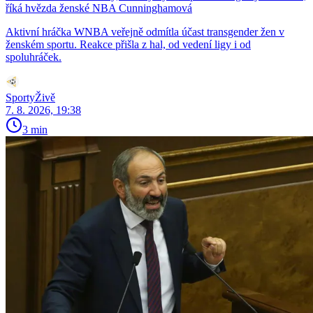
říká hvězda ženské NBA Cunninghamová
Aktivní hráčka WNBA veřejně odmítla účast transgender žen v
ženském sportu. Reakce přišla z hal, od vedení ligy i od
spoluhráček.
SportyŽivě
7. 8. 2026, 19:38
3 min