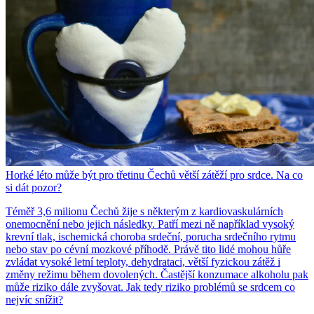
Horké léto může být pro třetinu Čechů větší zátěží pro srdce. Na co
si dát pozor?
Téměř 3,6 milionu Čechů žije s některým z kardiovaskulárních
onemocnění nebo jejich následky. Patří mezi ně například vysoký
krevní tlak, ischemická choroba srdeční, porucha srdečního rytmu
nebo stav po cévní mozkové příhodě. Právě tito lidé mohou hůře
zvládat vysoké letní teploty, dehydrataci, větší fyzickou zátěž i
změny režimu během dovolených. Častější konzumace alkoholu pak
může riziko dále zvyšovat. Jak tedy riziko problémů se srdcem co
nejvíc snížit?