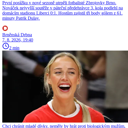
První porážku v nové sezoně utrpěli fotbalisté Zbrojovky Brno.
Nováček nejvyšší soutěže v páteční předehrávce 3. kola podlehl na
domácím stadionu Liberci 0:1. Hostům zajistil tři body gólem z 61.
minuty Patrik Dulay.
Brněnská Drbna
7. 8. 2026, 19:40
2 min
Chci chránit mladé dívky, neměly by hrát proti biologickým mužům,