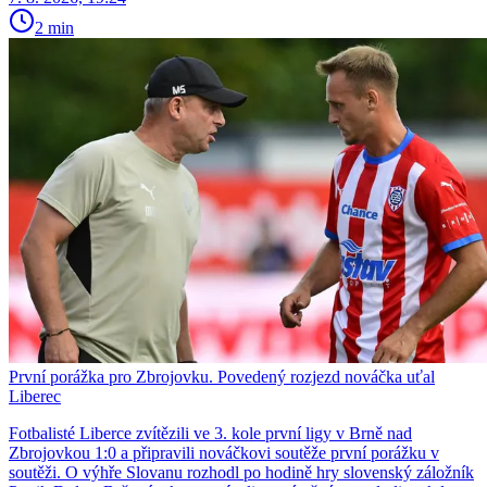
2 min
První porážka pro Zbrojovku. Povedený rozjezd nováčka uťal
Liberec
Fotbalisté Liberce zvítězili ve 3. kole první ligy v Brně nad
Zbrojovkou 1:0 a připravili nováčkovi soutěže první porážku v
soutěži. O výhře Slovanu rozhodl po hodině hry slovenský záložník