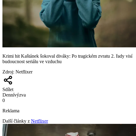
Krimi hit Kaštánek šokoval diváky: Po tragickém zvratu 2. řady visí
budoucnost seriálu ve vzduchu
Zdroj
:
Netflixer
Sdílet
Denní
výzva
0
Reklama
Další články z
Netflixer