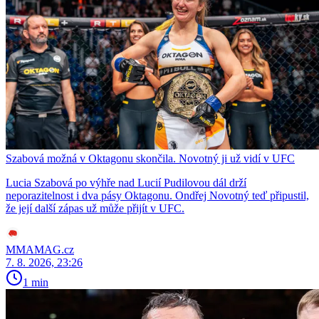
Szabová možná v Oktagonu skončila. Novotný ji už vidí v UFC
Lucia Szabová po výhře nad Lucií Pudilovou dál drží
neporazitelnost i dva pásy Oktagonu. Ondřej Novotný teď připustil,
že její další zápas už může přijít v UFC.
MMAMAG.cz
7. 8. 2026, 23:26
1 min