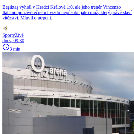
Beşiktaş vyhrál v Hradci Králové 1:0, ale jeho trenér Vincenzo
Italiano po závěrečném hvizdu nepůsobil jako muž, který právě slaví
vítězství. Mluvil o utrpení.
SportyŽivě
dnes, 09:30
3 min