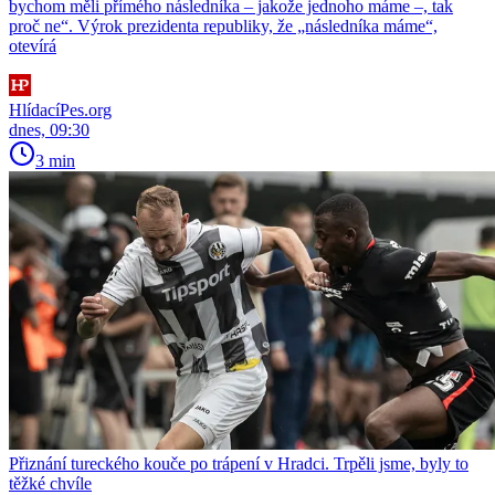
bychom měli přímého následníka – jakože jednoho máme –, tak
proč ne“. Výrok prezidenta republiky, že „následníka máme“,
otevírá
HlídacíPes.org
dnes, 09:30
3 min
Přiznání tureckého kouče po trápení v Hradci. Trpěli jsme, byly to
těžké chvíle