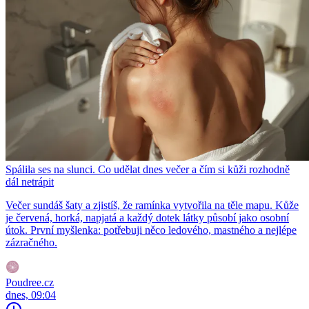
Spálila ses na slunci. Co udělat dnes večer a čím si kůži rozhodně
dál netrápit
Večer sundáš šaty a zjistíš, že ramínka vytvořila na těle mapu. Kůže
je červená, horká, napjatá a každý dotek látky působí jako osobní
útok. První myšlenka: potřebuji něco ledového, mastného a nejlépe
zázračného.
Poudree.cz
dnes, 09:04