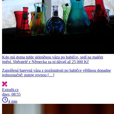
Kdo má doma tuhle skleněnou vázu po babičce, sedí na malém
jmění. Sběratelé z Německa za ni dávají až 25 000 Kč
Zaprášená barevná váza z pozůstalosti po babičce většinou dopadne
jednoznačně: putuje rovnou […]
Extrafit.cz
dnes, 08:55
4 min