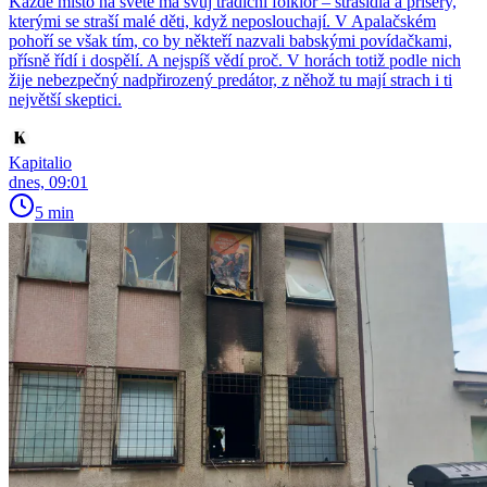
Každé místo na světě má svůj tradiční folklór – strašidla a příšery,
kterými se straší malé děti, když neposlouchají. V Apalačském
pohoří se však tím, co by někteří nazvali babskými povídačkami,
přísně řídí i dospělí. A nejspíš vědí proč. V horách totiž podle nich
žije nebezpečný nadpřirozený predátor, z něhož tu mají strach i ti
největší skeptici.
Kapitalio
dnes, 09:01
5 min