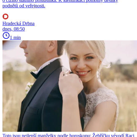
o cizího státního příslušníka. K identifikaci pomohly desítky
podnětů od veřejnosti.
Hradecká Drbna
dnes, 08:50
1 min
Toto jsou nejlepší manželky podle horoskopu: Žebříčku vévodí Raci