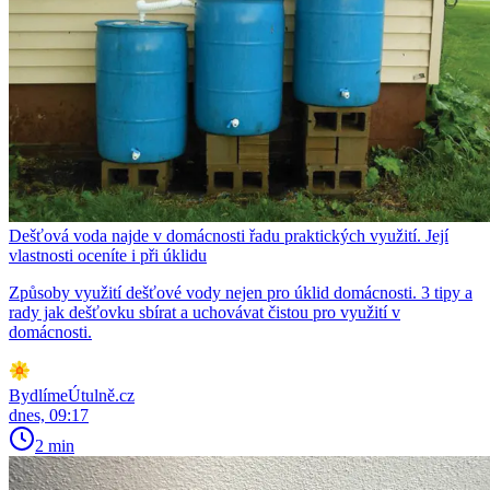
Dešťová voda najde v domácnosti řadu praktických využití. Její
vlastnosti oceníte i při úklidu
Způsoby využití dešťové vody nejen pro úklid domácnosti. 3 tipy a
rady jak dešťovku sbírat a uchovávat čistou pro využití v
domácnosti.
BydlímeÚtulně.cz
dnes, 09:17
2 min