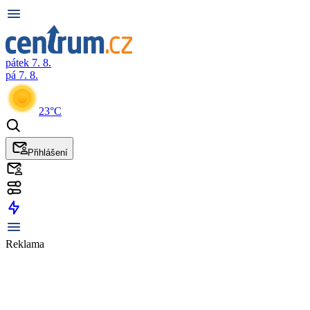
pátek 7. 8.
pá 7. 8.
23°C
Přihlášení
Reklama