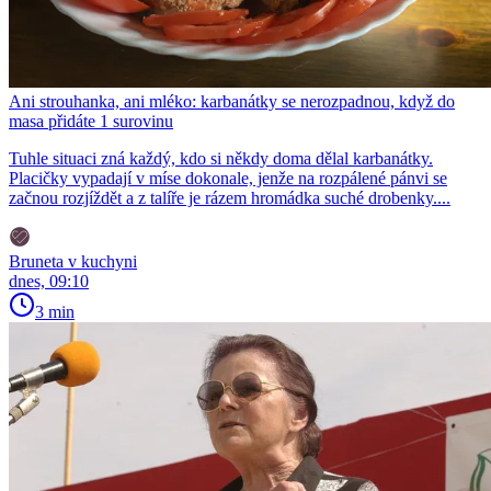
Ani strouhanka, ani mléko: karbanátky se nerozpadnou, když do
masa přidáte 1 surovinu
Tuhle situaci zná každý, kdo si někdy doma dělal karbanátky.
Placičky vypadají v míse dokonale, jenže na rozpálené pánvi se
začnou rozjíždět a z talíře je rázem hromádka suché drobenky....
Bruneta v kuchyni
dnes, 09:10
3 min