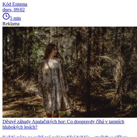
Kód Enigma
dnes, 09:02
5 min
Reklama
Děsivé záhady Apalačských hor: Co doopravdy číhá v tamních
hlubokých lesích?