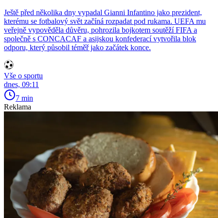
Ještě před několika dny vypadal Gianni Infantino jako prezident,
kterému se fotbalový svět začíná rozpadat pod rukama. UEFA mu
veřejně vypověděla důvěru, pohrozila bojkotem soutěží FIFA a
společně s CONCACAF a asijskou konfederací vytvořila blok
odporu, který působil téměř jako začátek konce.
Vše o sportu
dnes, 09:11
7 min
Reklama