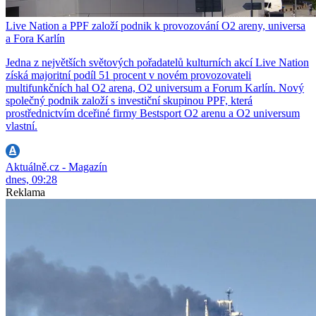
Live Nation a PPF založí podnik k provozování O2 areny, universa
a Fora Karlín
Jedna z největších světových pořadatelů kulturních akcí Live Nation
získá majoritní podíl 51 procent v novém provozovateli
multifunkčních hal O2 arena, O2 universum a Forum Karlín. Nový
společný podnik založí s investiční skupinou PPF, která
prostřednictvím dceřiné firmy Bestsport O2 arenu a O2 universum
vlastní.
Aktuálně.cz - Magazín
dnes, 09:28
Reklama