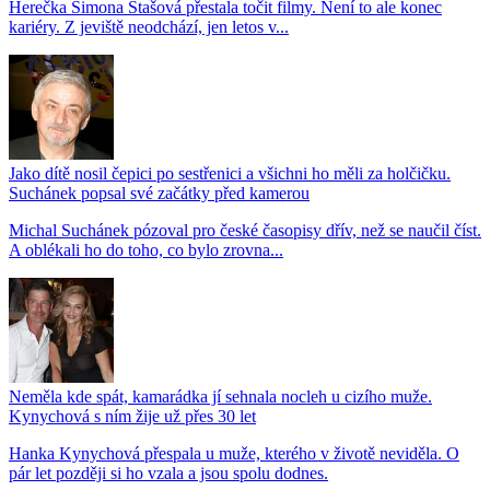
Herečka Simona Stašová přestala točit filmy. Není to ale konec
kariéry. Z jeviště neodchází, jen letos v...
Jako dítě nosil čepici po sestřenici a všichni ho měli za holčičku.
Suchánek popsal své začátky před kamerou
Michal Suchánek pózoval pro české časopisy dřív, než se naučil číst.
A oblékali ho do toho, co bylo zrovna...
Neměla kde spát, kamarádka jí sehnala nocleh u cizího muže.
Kynychová s ním žije už přes 30 let
Hanka Kynychová přespala u muže, kterého v životě neviděla. O
pár let později si ho vzala a jsou spolu dodnes.