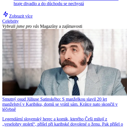
hraje divadlo a do důchodu se nechystá
Zobrazit více
Celebrity
Vybrali jsme pro vás
Magazíny a zajímavosti
Smutný osud Júliuse Satinského: S manželkou slavil 20 let
manželství v Karibiku, domů se vrátil sám. Krátce nato skončil v
léčebně
Legendární slovenský herec a komik, kterého Češi milují z
„veselohry století“, přišel při karibské dovolené o ženu. Pak přišel o