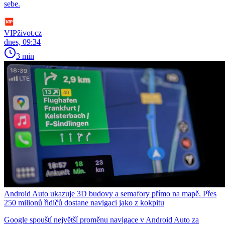
sebe.
VIPživot.cz
dnes, 09:34
3 min
Android Auto ukazuje 3D budovy a semafory přímo na mapě. Přes
250 milionů řidičů dostane navigaci jako z kokpitu
Google spouští největší proměnu navigace v Android Auto za