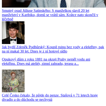
Smutný osud Júliuse Satinského: S manželkou slavil 20 let
manželství v Karibiku, domů se vrátil sám. Krátce nato skončil v
léčebně
Jak bydlí Zdeněk Podhůrský: Koupil ruinu bez vody a elektřiny, pak
na ní makal 30 let. Dnes je z ní hotové sídlo
Opukový dům z roku 1881 na okraji Prahy neměl vodu ani
elektřinu. Dnes má ateliér, zimní zahradu, terasu a...
Celé Česko čekalo, že půjde do penze. Stašová v 71 letech hraje
divadlo a do důchodu se nechystá