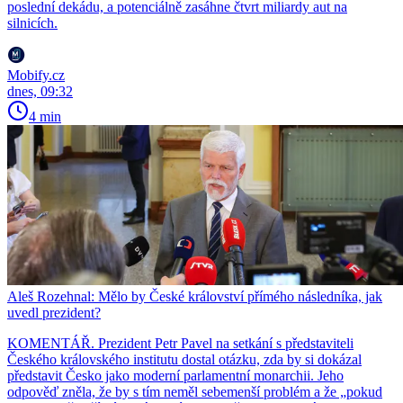
poslední dekádu, a potenciálně zasáhne čtvrt miliardy aut na
silnicích.
Mobify.cz
dnes, 09:32
4 min
Aleš Rozehnal: Mělo by České království přímého následníka, jak
uvedl prezident?
KOMENTÁŘ. Prezident Petr Pavel na setkání s představiteli
Českého královského institutu dostal otázku, zda by si dokázal
představit Česko jako moderní parlamentní monarchii. Jeho
odpověď zněla, že by s tím neměl sebemenší problém a že „pokud