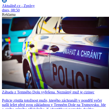
Aktuálně.cz - Zprávy
dnes, 08:50
Reklama
Záhada z Temného Dolu vyřešena. Neznámý muž je cizinec
Policie zjistila totožnost muže, kterého záchranáři v pondělí večer
našli ležet před svou základnou v Temném Dole na Trutnovsku. Jde