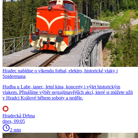
Hradec nabídne o víkendu fotbal, elektro, historické vlaky i
Spidermana
Hudba u Labe, tanec, letní kina, koncerty i výlet historickým
vlakem. Přinášíme výběr nejzajímavějších akcí, které si můžete užít
v Hradci Králové během soboty a neděle.
Hradecká Drbna
dnes, 09:05
2 min