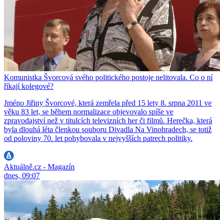
Komunistka Švorcová svého politického postoje nelitovala. Co o ní
říkají kolegové?
Jméno Jiřiny Švorcové, která zemřela před 15 lety 8. srpna 2011 ve
věku 83 let, se během normalizace objevovalo spíše ve
zpravodajství než v titulcích televizních her či filmů. Herečka, která
byla dlouhá léta členkou souboru Divadla Na Vinohradech, se totiž
od poloviny 70. let pohybovala v nejvyšších patrech politiky.
Aktuálně.cz - Magazín
dnes, 09:07