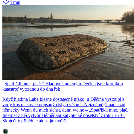
4 min
„Spatříš-li mne, plač.“ Hladové kameny u Děčína jsou kronikou
katastrof vytesanou do dna řek
Když hladina Labe klesne dostatečně nízko, u Děčína vystoupí z
vody kus pískovce popsaný čísly a větami. Nejznámější nápis zní
německy Wenn du mich siehst, dann weine – „Spatříš-li mne, plač.“
Internet z něj vytvořil téměř apokalyptické poselství z roku 1616.
Skutečný příběh je ale zajímavější.