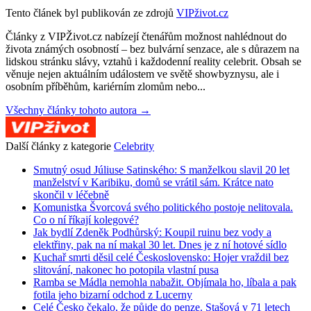
Tento článek byl publikován ze zdrojů
VIPživot.cz
Články z VIPŽivot.cz nabízejí čtenářům možnost nahlédnout do
života známých osobností – bez bulvární senzace, ale s důrazem na
lidskou stránku slávy, vztahů i každodenní reality celebrit. Obsah se
věnuje nejen aktuálním událostem ve světě showbyznysu, ale i
osobním příběhům, kariérním zlomům nebo...
Všechny články tohoto autora →
Další články z kategorie
Celebrity
Smutný osud Júliuse Satinského: S manželkou slavil 20 let
manželství v Karibiku, domů se vrátil sám. Krátce nato
skončil v léčebně
Komunistka Švorcová svého politického postoje nelitovala.
Co o ní říkají kolegové?
Jak bydlí Zdeněk Podhůrský: Koupil ruinu bez vody a
elektřiny, pak na ní makal 30 let. Dnes je z ní hotové sídlo
Kuchař smrti děsil celé Československo: Hojer vraždil bez
slitování, nakonec ho potopila vlastní pusa
Ramba se Mádla nemohla nabažit. Objímala ho, líbala a pak
fotila jeho bizarní odchod z Lucerny
Celé Česko čekalo, že půjde do penze. Stašová v 71 letech