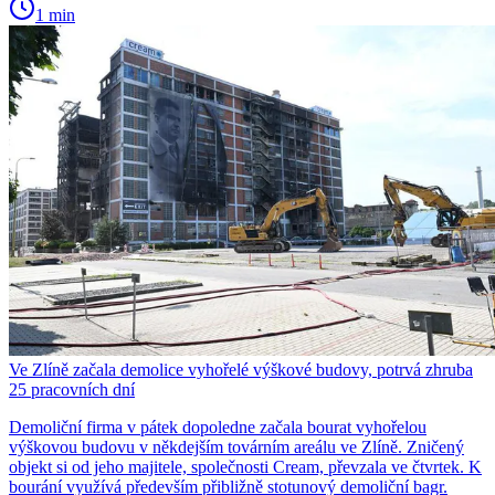
1 min
Ve Zlíně začala demolice vyhořelé výškové budovy, potrvá zhruba
25 pracovních dní
Demoliční firma v pátek dopoledne začala bourat vyhořelou
výškovou budovu v někdejším továrním areálu ve Zlíně. Zničený
objekt si od jeho majitele, společnosti Cream, převzala ve čtvrtek. K
bourání využívá především přibližně stotunový demoliční bagr.