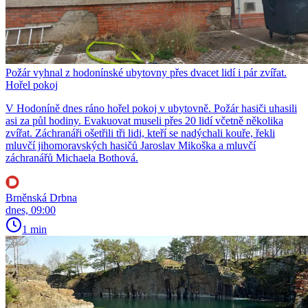
Požár vyhnal z hodonínské ubytovny přes dvacet lidí i pár zvířat.
Hořel pokoj
V Hodoníně dnes ráno hořel pokoj v ubytovně. Požár hasiči uhasili
asi za půl hodiny. Evakuovat museli přes 20 lidí včetně několika
zvířat. Záchranáři ošetřili tři lidi, kteří se nadýchali kouře, řekli
mluvčí jihomoravských hasičů Jaroslav Mikoška a mluvčí
záchranářů Michaela Bothová.
Brněnská Drbna
dnes, 09:00
1 min