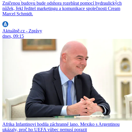
Zničenou budovu bude odshora rozebírat pomocí hydraulických
nůžek, řekl ředitel marketingu a komunikace společnosti Cream
Marcel Schmidt.
Aktuálně.cz - Zprávy
dnes, 09:15
Afrika Infantinovi hodila záchranné lano. Mexiko s Argentinou
ukázaly, proč ho UEFA vůbec nemusí porazit