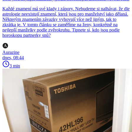
Každé znamení má své klady i zápory. Nebudeme si nalhávat, že dle
astrologie neexistují znamení, která jsou pro manželství jako dělaná.
Některým znamením závazky vyhovují více než jiným, tak to
zkrátka je. V tomto článku se zaměříme na ženy, konkrétně na
nejlepší manželky podle zvěrokruhu. Tipnete si, kdo jsou podle
horoskopu partnerky snů?
Aurazine
dnes, 08:44
3 min