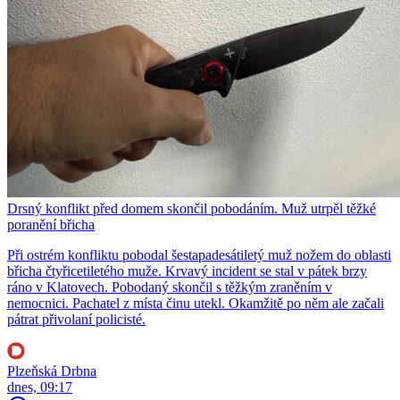
Drsný konflikt před domem skončil pobodáním. Muž utrpěl těžké
poranění břicha
Při ostrém konfliktu pobodal šestapadesátiletý muž nožem do oblasti
břicha čtyřicetiletého muže. Krvavý incident se stal v pátek brzy
ráno v Klatovech. Pobodaný skončil s těžkým zraněním v
nemocnici. Pachatel z místa činu utekl. Okamžitě po něm ale začali
pátrat přivolaní policisté.
Plzeňská Drbna
dnes, 09:17