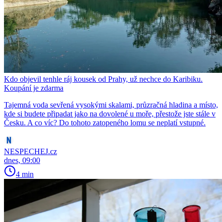
Kdo objevil tenhle ráj kousek od Prahy, už nechce do Karibiku.
Koupání je zdarma
Tajemná voda sevřená vysokými skalami, průzračná hladina a místo,
kde si budete připadat jako na dovolené u moře, přestože jste stále v
Česku. A co víc? Do tohoto zatopeného lomu se neplatí vstupné.
NESPECHEJ.cz
dnes, 09:00
4 min