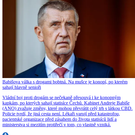
Babišova válka s drogami bobtná. Na mušce je konopí, po kterém
sahají hlavně senioři
Vládní boj proti drogám se nečekaně přesouvá i ke konopným
kapkám, po kterých sahají statisíce Čechů. Kabinet Andreje Babiše
(ANO) zvažuje změny, které mohou převrátit celý trh s látkou CBD.
Policie tvrdí, že jiná cesta není. Lékaři varují před katastrofou,
pacientské organizace před zásahem do života statisíců lidí a
ministerstva si mezitím protiřečí v tom, co vlastně vzniká.