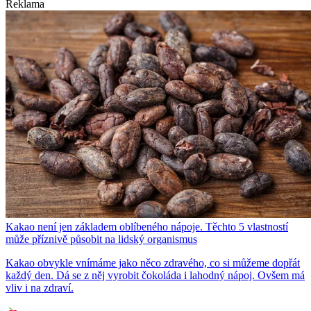
Reklama
Kakao není jen základem oblíbeného nápoje. Těchto 5 vlastností
může příznivě působit na lidský organismus
Kakao obvykle vnímáme jako něco zdravého, co si můžeme dopřát
každý den. Dá se z něj vyrobit čokoláda i lahodný nápoj. Ovšem má
vliv i na zdraví.