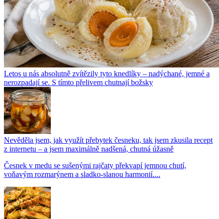
Letos u nás absolutně zvítězily tyto knedlíky – nadýchané, jemné a
nerozpadají se. S tímto přelivem chutnají božsky
Nevěděla jsem, jak využít přebytek česneku, tak jsem zkusila recept
z internetu – a jsem maximálně nadšená, chutná úžasně
Česnek v medu se sušenými rajčaty překvapí jemnou chutí,
voňavým rozmarýnem a sladko-slanou harmonií....