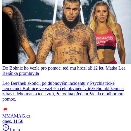
Do Bohnic ho vezla pro pomoc, teď mu hrozí až 12 let. Matka Lea
Beránka promluvila
Leo Beránek skončil po dubnovém incidentu v Psychiatrické
nemocnici Bohnice ve vazbě a čelí obvinění z těžkého ublížení na
zdraví. Jeho matka teď tvrdí, že rodina předem žádala o odbornou
pomoc.
MMAMAG.cz
dnes, 11:58
1 min