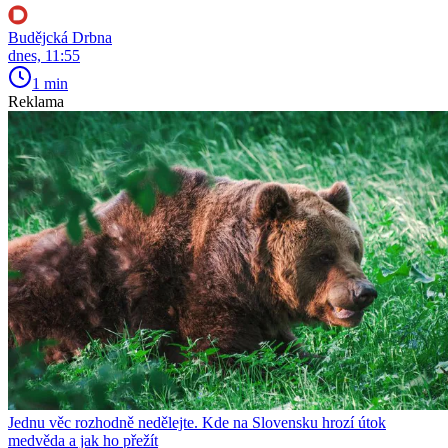
Budějcká Drbna
dnes, 11:55
1 min
Reklama
Jednu věc rozhodně nedělejte. Kde na Slovensku hrozí útok
medvěda a jak ho přežít