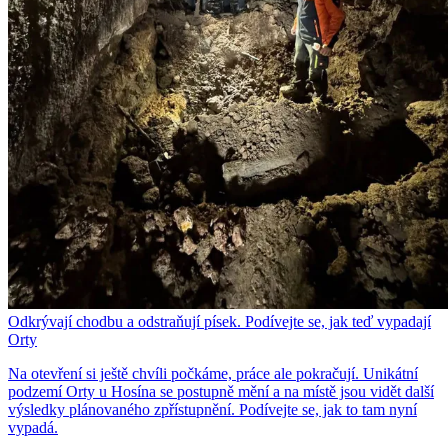
Odkrývají chodbu a odstraňují písek. Podívejte se, jak teď vypadají
Orty
Na otevření si ještě chvíli počkáme, práce ale pokračují. Unikátní
podzemí Orty u Hosína se postupně mění a na místě jsou vidět další
výsledky plánovaného zpřístupnění. Podívejte se, jak to tam nyní
vypadá.