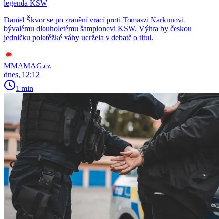
legenda KSW
Daniel Škvor se po zranění vrací proti Tomaszi Narkunovi,
bývalému dlouholetému šampionovi KSW. Výhra by českou
jedničku polotěžké váhy udržela v debatě o titul.
MMAMAG.cz
dnes, 12:12
1 min