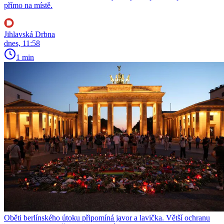
přímo na místě.
Jihlavská Drbna
dnes, 11:58
1 min
Oběti berlínského útoku připomíná javor a lavička. Větší ochranu