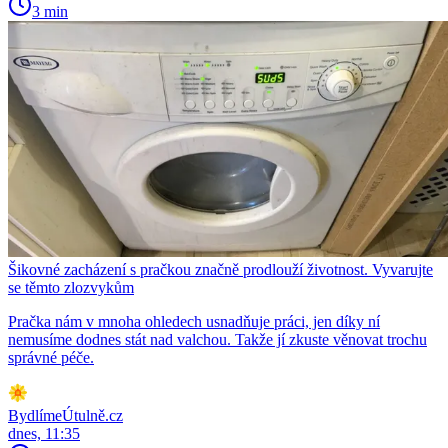
3 min
Šikovné zacházení s pračkou značně prodlouží životnost. Vyvarujte
se těmto zlozvykům
Pračka nám v mnoha ohledech usnadňuje práci, jen díky ní
nemusíme dodnes stát nad valchou. Takže jí zkuste věnovat trochu
správné péče.
BydlímeÚtulně.cz
dnes, 11:35