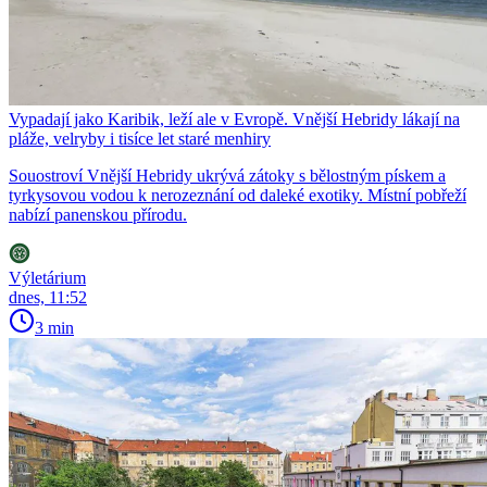
Vypadají jako Karibik, leží ale v Evropě. Vnější Hebridy lákají na
pláže, velryby i tisíce let staré menhiry
Souostroví Vnější Hebridy ukrývá zátoky s bělostným pískem a
tyrkysovou vodou k nerozeznání od daleké exotiky. Místní pobřeží
nabízí panenskou přírodu.
Výletárium
dnes, 11:52
3 min