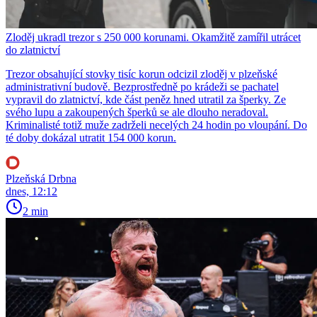
Zloděj ukradl trezor s 250 000 korunami. Okamžitě zamířil utrácet
do zlatnictví
Trezor obsahující stovky tisíc korun odcizil zloděj v plzeňské
administrativní budově. Bezprostředně po krádeži se pachatel
vypravil do zlatnictví, kde část peněz hned utratil za šperky. Ze
svého lupu a zakoupených šperků se ale dlouho neradoval.
Kriminalisté totiž muže zadrželi necelých 24 hodin po vloupání. Do
té doby dokázal utratit 154 000 korun.
Plzeňská Drbna
dnes, 12:12
2 min