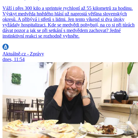
Váží i přes 300 kilo a sprintuje rychlostí až 55 kilometrů za hodinu.
Výskyt medvěda hnědého hlásí už naprostá většina slovenských
okresů. A přibývá i střetů s lidmi. Jen tento víkend si dva útoky
vyžádaly hospitalizaci. Kde se medvědi pohybují, na co si při túrách
dávat pozor a jak se při setkání s medvědem zachovat? Jedné
instinktivní reakci se rozhodně vyhněte.
Aktuálně.cz - Zprávy
dnes, 11:54