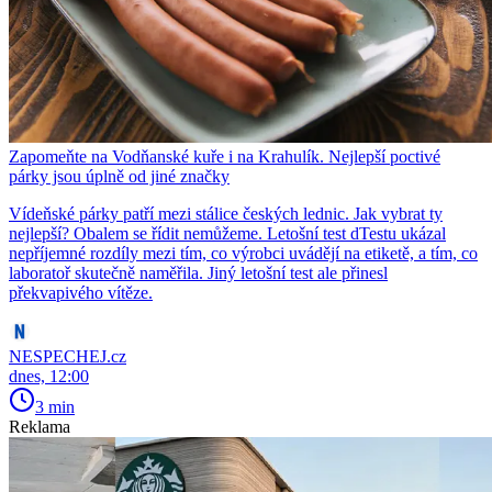
Zapomeňte na Vodňanské kuře i na Krahulík. Nejlepší poctivé
párky jsou úplně od jiné značky
Vídeňské párky patří mezi stálice českých lednic. Jak vybrat ty
nejlepší? Obalem se řídit nemůžeme. Letošní test dTestu ukázal
nepříjemné rozdíly mezi tím, co výrobci uvádějí na etiketě, a tím, co
laboratoř skutečně naměřila. Jiný letošní test ale přinesl
překvapivého vítěze.
NESPECHEJ.cz
dnes, 12:00
3 min
Reklama