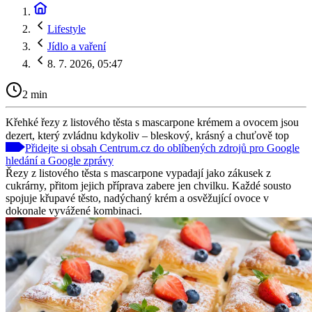
Lifestyle
Jídlo a vaření
8. 7. 2026, 05:47
2 min
Křehké řezy z listového těsta s mascarpone krémem a ovocem jsou
dezert, který zvládnu kdykoliv – bleskový, krásný a chuťově top
Přidejte si obsah Centrum.cz do oblíbených zdrojů pro Google
hledání a Google zprávy
Řezy z listového těsta s mascarpone vypadají jako zákusek z
cukrárny, přitom jejich příprava zabere jen chvilku. Každé sousto
spojuje křupavé těsto, nadýchaný krém a osvěžující ovoce v
dokonale vyvážené kombinaci.