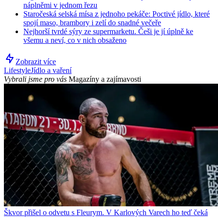
náplněmi v jednom řezu
Staročeská selská mísa z jednoho pekáče: Poctivé jídlo, které
spojí maso, brambory i zelí do snadné večeře
Nejhorší tvrdé sýry ze supermarketu. Češi je jí úplně ke
všemu a neví, co v nich obsaženo
Zobrazit více
Lifestyle
Jídlo a vaření
Vybrali jsme pro vás
Magazíny a zajímavosti
Škvor přišel o odvetu s Fleurym. V Karlových Varech ho teď čeká