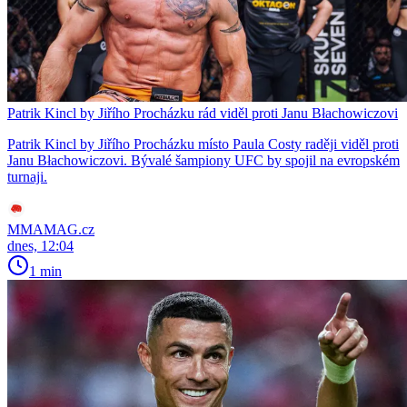
Patrik Kincl by Jiřího Procházku rád viděl proti Janu Błachowiczovi
Patrik Kincl by Jiřího Procházku místo Paula Costy raději viděl proti
Janu Błachowiczovi. Bývalé šampiony UFC by spojil na evropském
turnaji.
MMAMAG.cz
dnes, 12:04
1 min