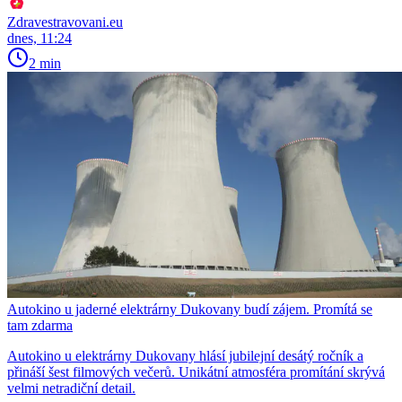
Zdravestravovani.eu
dnes, 11:24
2 min
Autokino u jaderné elektrárny Dukovany budí zájem. Promítá se
tam zdarma
Autokino u elektrárny Dukovany hlásí jubilejní desátý ročník a
přináší šest filmových večerů. Unikátní atmosféra promítání skrývá
velmi netradiční detail.