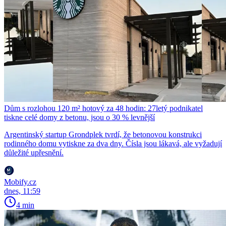
Dům s rozlohou 120 m² hotový za 48 hodin: 27letý podnikatel
tiskne celé domy z betonu, jsou o 30 % levnější
Argentinský startup Grondplek tvrdí, že betonovou konstrukci
rodinného domu vytiskne za dva dny. Čísla jsou lákavá, ale vyžadují
důležité upřesnění.
Mobify.cz
dnes, 11:59
4 min