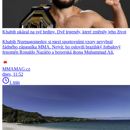
Khabib ukázal na své hrdiny. Dvě legendy, které změnily jeho život
Khabib Nurmagomedov si mezi sportovními vzory nevybral
žádného zápasníka MMA. Nejvíc ho oslovili brazilský fotbalový
fenomén Ronaldo Nazário a boxerská ikona Muhammad Ali.
MMAMAG.cz
dnes, 11:52
1 min