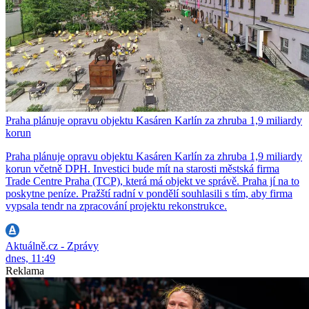
Praha plánuje opravu objektu Kasáren Karlín za zhruba 1,9 miliardy
korun
Praha plánuje opravu objektu Kasáren Karlín za zhruba 1,9 miliardy
korun včetně DPH. Investici bude mít na starosti městská firma
Trade Centre Praha (TCP), která má objekt ve správě. Praha jí na to
poskytne peníze. Pražští radní v pondělí souhlasili s tím, aby firma
vypsala tendr na zpracování projektu rekonstrukce.
Aktuálně.cz - Zprávy
dnes, 11:49
Reklama