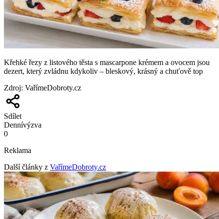
Křehké řezy z listového těsta s mascarpone krémem a ovocem jsou
dezert, který zvládnu kdykoliv – bleskový, krásný a chuťově top
Zdroj
:
VařímeDobroty.cz
Sdílet
Denní
výzva
0
Reklama
Další články z
VařímeDobroty.cz