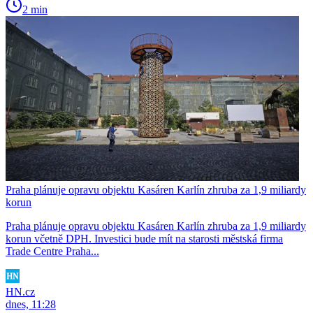
2 min
Praha plánuje opravu objektu Kasáren Karlín zhruba za 1,9 miliardy
korun
Praha plánuje opravu objektu Kasáren Karlín zhruba za 1,9 miliardy
korun včetně DPH. Investici bude mít na starosti městská firma
Trade Centre Praha...
HN.cz
dnes, 11:28