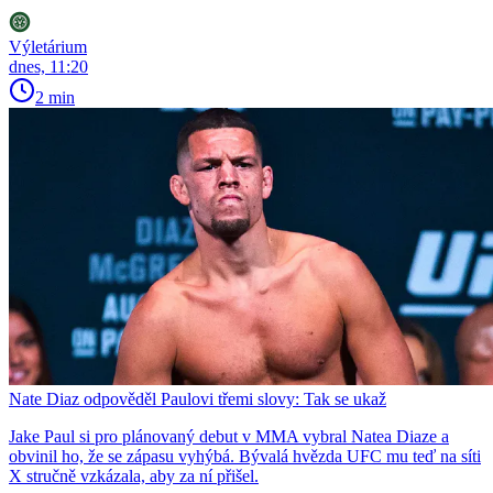
Výletárium
dnes, 11:20
2 min
Nate Diaz odpověděl Paulovi třemi slovy: Tak se ukaž
Jake Paul si pro plánovaný debut v MMA vybral Natea Diaze a
obvinil ho, že se zápasu vyhýbá. Bývalá hvězda UFC mu teď na síti
X stručně vzkázala, aby za ní přišel.