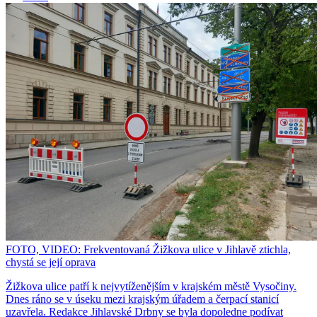
FOTO, VIDEO: Frekventovaná Žižkova ulice v Jihlavě ztichla,
chystá se její oprava
Žižkova ulice patří k nejvytíženějším v krajském městě Vysočiny.
Dnes ráno se v úseku mezi krajským úřadem a čerpací stanicí
uzavřela. Redakce Jihlavské Drbny se byla dopoledne podívat