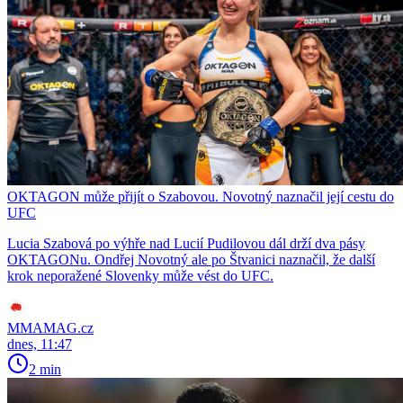
OKTAGON může přijít o Szabovou. Novotný naznačil její cestu do
UFC
Lucia Szabová po výhře nad Lucií Pudilovou dál drží dva pásy
OKTAGONu. Ondřej Novotný ale po Štvanici naznačil, že další
krok neporažené Slovenky může vést do UFC.
MMAMAG.cz
dnes, 11:47
2 min