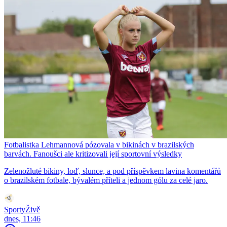
Fotbalistka Lehmannová pózovala v bikinách v brazilských
barvách. Fanoušci ale kritizovali její sportovní výsledky
Zelenožluté bikiny, loď, slunce, a pod příspěvkem lavina komentářů
o brazilském fotbale, bývalém příteli a jednom gólu za celé jaro.
SportyŽivě
dnes, 11:46