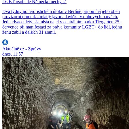
LGBT osob ale Německo nechystá
Dva týdny po teroristickém útoku v Berlíně připomíná jeho oběti
provizorní pomník - mladý javor a lavička v duhových barvách.
Jednadvacetiletý islamista najel v centrálním parku Tiergarten 25.
července při manifestaci za práva komunity LGBT+ do lidí, jednu
ženu zabil a dalších 31 zranil.
Aktuálně.cz - Zprávy
dnes, 11:57