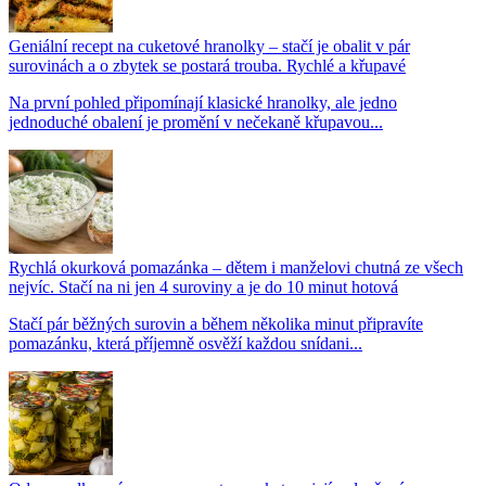
Geniální recept na cuketové hranolky – stačí je obalit v pár
surovinách a o zbytek se postará trouba. Rychlé a křupavé
Na první pohled připomínají klasické hranolky, ale jedno
jednoduché obalení je promění v nečekaně křupavou...
Rychlá okurková pomazánka – dětem i manželovi chutná ze všech
nejvíc. Stačí na ni jen 4 suroviny a je do 10 minut hotová
Stačí pár běžných surovin a během několika minut připravíte
pomazánku, která příjemně osvěží každou snídani...