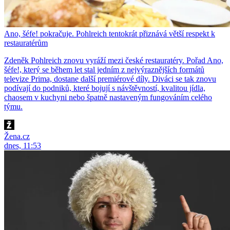
Ano, šéfe! pokračuje. Pohlreich tentokrát přiznává větší respekt k
restauratérům
Zdeněk Pohlreich znovu vyráží mezi české restauratéry. Pořad Ano,
šéfe!, který se během let stal jedním z nejvýraznějších formátů
televize Prima, dostane další premiérové díly. Diváci se tak znovu
podívají do podniků, které bojují s návštěvností, kvalitou jídla,
chaosem v kuchyni nebo špatně nastaveným fungováním celého
týmu.
Žena.cz
dnes, 11:53