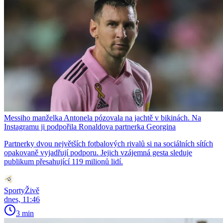
Messiho manželka Antonela pózovala na jachtě v bikinách. Na
Instagramu ji podpořila Ronaldova partnerka Georgina
Partnerky dvou největších fotbalových rivalů si na sociálních sítích
opakovaně vyjadřují podporu. Jejich vzájemná gesta sleduje
publikum přesahující 119 milionů lidí.
SportyŽivě
dnes, 11:46
3 min