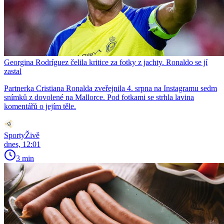
Georgina Rodríguez čelila kritice za fotky z jachty. Ronaldo se jí
zastal
Partnerka Cristiana Ronalda zveřejnila 4. srpna na Instagramu sedm
snímků z dovolené na Mallorce. Pod fotkami se strhla lavina
komentářů o jejím těle.
SportyŽivě
dnes, 12:01
3 min