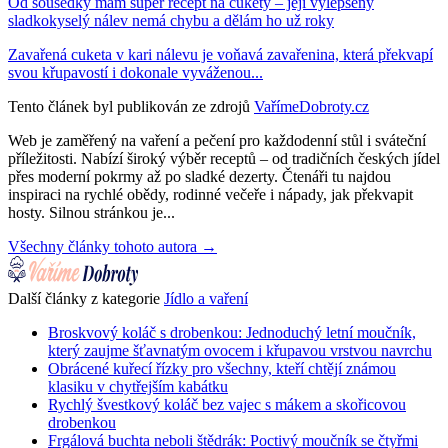
Od sousedky mám super recept na cukety – její vylepšený
sladkokyselý nálev nemá chybu a dělám ho už roky
Zavařená cuketa v kari nálevu je voňavá zavařenina, která překvapí
svou křupavostí i dokonale vyváženou...
Tento článek byl publikován ze zdrojů
VařímeDobroty.cz
Web je zaměřený na vaření a pečení pro každodenní stůl i sváteční
příležitosti. Nabízí široký výběr receptů – od tradičních českých jídel
přes moderní pokrmy až po sladké dezerty. Čtenáři tu najdou
inspiraci na rychlé obědy, rodinné večeře i nápady, jak překvapit
hosty. Silnou stránkou je...
Všechny články tohoto autora →
Další články z kategorie
Jídlo a vaření
Broskvový koláč s drobenkou: Jednoduchý letní moučník,
který zaujme šťavnatým ovocem i křupavou vrstvou navrchu
Obrácené kuřecí řízky pro všechny, kteří chtějí známou
klasiku v chytřejším kabátku
Rychlý švestkový koláč bez vajec s mákem a skořicovou
drobenkou
Frgálová buchta neboli štědrák: Poctivý moučník se čtyřmi