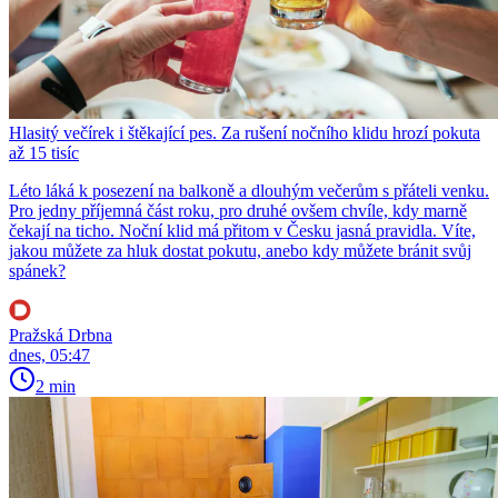
Hlasitý večírek i štěkající pes. Za rušení nočního klidu hrozí pokuta
až 15 tisíc
Léto láká k posezení na balkoně a dlouhým večerům s přáteli venku.
Pro jedny příjemná část roku, pro druhé ovšem chvíle, kdy marně
čekají na ticho. Noční klid má přitom v Česku jasná pravidla. Víte,
jakou můžete za hluk dostat pokutu, anebo kdy můžete bránit svůj
spánek?
Pražská Drbna
dnes, 05:47
2 min