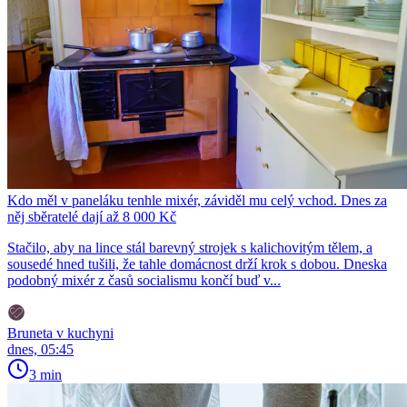
Kdo měl v paneláku tenhle mixér, záviděl mu celý vchod. Dnes za
něj sběratelé dají až 8 000 Kč
Stačilo, aby na lince stál barevný strojek s kalichovitým tělem, a
sousedé hned tušili, že tahle domácnost drží krok s dobou. Dneska
podobný mixér z časů socialismu končí buď v...
Bruneta v kuchyni
dnes, 05:45
3 min