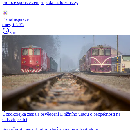
protože spoustě žen připadá málo ženský.
ExtraInspirace
dnes, 05:55
3 min
Úzkokolejka získala osvědčení Drážního úřadu o bezpečnosti na
dalších pět let
Společnost Gepard Infra, která spravuje infrastrukturu