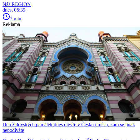
Náš REGION
dnes, 05:39
2 min
Reklama
Den židovských památek dnes otevře v Česku i místa, kam se jinak
nepodíváte