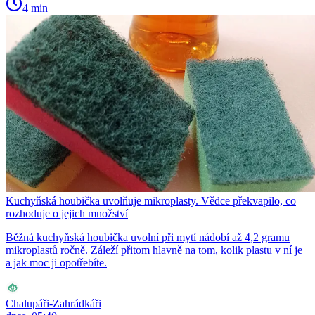
4 min
Kuchyňská houbička uvolňuje mikroplasty. Vědce překvapilo, co
rozhoduje o jejich množství
Běžná kuchyňská houbička uvolní při mytí nádobí až 4,2 gramu
mikroplastů ročně. Záleží přitom hlavně na tom, kolik plastu v ní je
a jak moc ji opotřebíte.
Chalupáři-Zahrádkáři