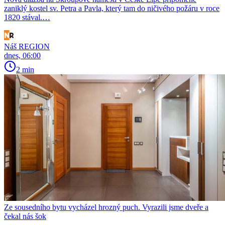
zaniklý kostel sv. Petra a Pavla, který tam do ničivého požáru v roce
1820 stával.…
Náš REGION
dnes, 06:00
2 min
Ze sousedního bytu vycházel hrozný puch. Vyrazili jsme dveře a
čekal nás šok