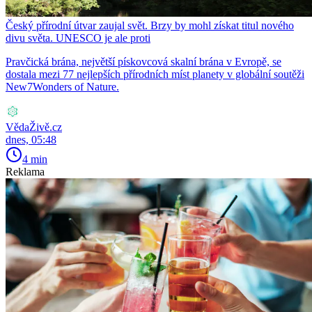
Český přírodní útvar zaujal svět. Brzy by mohl získat titul nového
divu světa. UNESCO je ale proti
Pravčická brána, největší pískovcová skalní brána v Evropě, se
dostala mezi 77 nejlepších přírodních míst planety v globální soutěži
New7Wonders of Nature.
VědaŽivě.cz
dnes, 05:48
4 min
Reklama