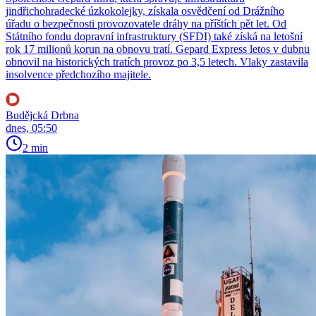
jindřichohradecké úzkokolejky, získala osvědčení od Drážního
úřadu o bezpečnosti provozovatele dráhy na příštích pět let. Od
Státního fondu dopravní infrastruktury (SFDI) také získá na letošní
rok 17 milionů korun na obnovu tratí. Gepard Express letos v dubnu
obnovil na historických tratích provoz po 3,5 letech. Vlaky zastavila
insolvence předchozího majitele.
Budějcká Drbna
dnes, 05:50
2 min