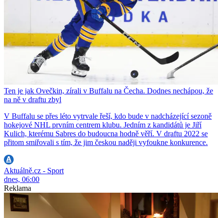
Ten je jak Ovečkin, zírali v Buffalu na Čecha. Dodnes nechápou, že
na ně v draftu zbyl
V Buffalu se přes léto vytrvale řeší, kdo bude v nadcházející sezoně
hokejové NHL prvním centrem klubu. Jedním z kandidátů je Jiří
Kulich, kterému Sabres do budoucna hodně věří. V draftu 2022 se
přitom smiřovali s tím, že jim českou naději vyfoukne konkurence.
Aktuálně.cz - Sport
dnes, 06:00
Reklama