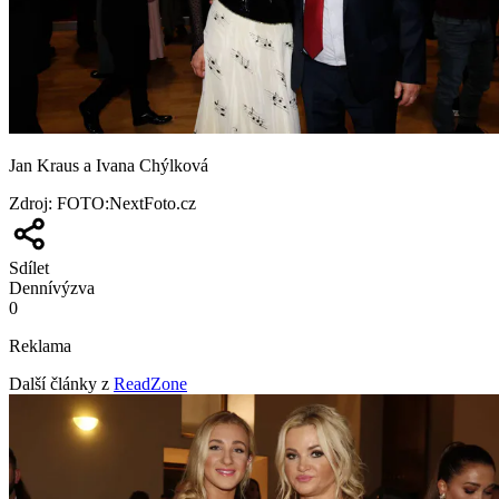
Jan Kraus a Ivana Chýlková
Zdroj
:
FOTO:NextFoto.cz
Sdílet
Denní
výzva
0
Reklama
Další články z
ReadZone