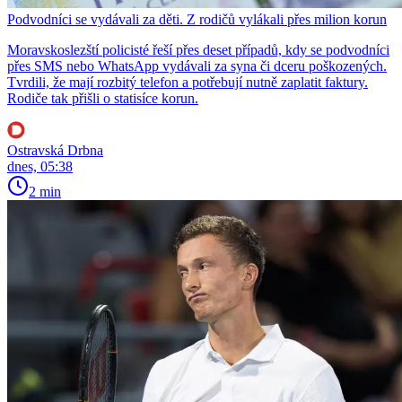
Podvodníci se vydávali za děti. Z rodičů vylákali přes milion korun
Moravskoslezští policisté řeší přes deset případů, kdy se podvodníci
přes SMS nebo WhatsApp vydávali za syna či dceru poškozených.
Tvrdili, že mají rozbitý telefon a potřebují nutně zaplatit faktury.
Rodiče tak přišli o statisíce korun.
Ostravská Drbna
dnes, 05:38
2 min