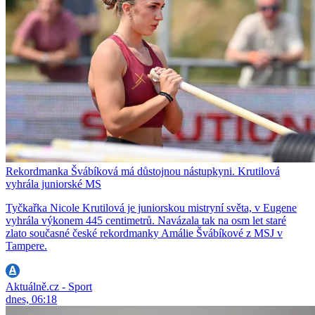
Rekordmanka Švábíková má důstojnou nástupkyni. Krutilová
vyhrála juniorské MS
Tyčkařka Nicole Krutilová je juniorskou mistryní světa, v Eugene
vyhrála výkonem 445 centimetrů. Navázala tak na osm let staré
zlato současné české rekordmanky Amálie Švábíkové z MSJ v
Tampere.
Aktuálně.cz - Sport
dnes, 06:18