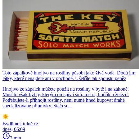
Toto zápalkové hnojivo na rostliny působí jako živá voda. Dodá jim
látky, které nenajdete ani v obchodě. Ušetříte tak spoustu peněz
Hnojivo ze zápalek můžete použít na rostliny v bytě i na záhoně.
Musí to však být ty, kterým prospívá síra, fosfor, hořčík a železo.
Potřebujete-li přihnojit rostliny, není nutné hned kupovat drahé
specializované přípravky. Stačí se...
BydlímeÚtulně.cz
dnes, 06:09
2 min