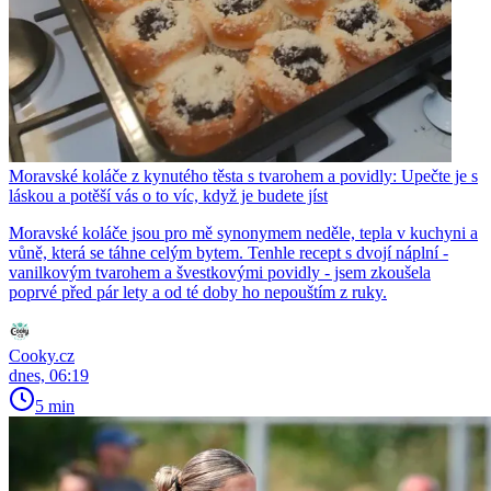
Moravské koláče z kynutého těsta s tvarohem a povidly: Upečte je s
láskou a potěší vás o to víc, když je budete jíst
Moravské koláče jsou pro mě synonymem neděle, tepla v kuchyni a
vůně, která se táhne celým bytem. Tenhle recept s dvojí náplní -
vanilkovým tvarohem a švestkovými povidly - jsem zkoušela
poprvé před pár lety a od té doby ho nepouštím z ruky.
Cooky.cz
dnes, 06:19
5 min