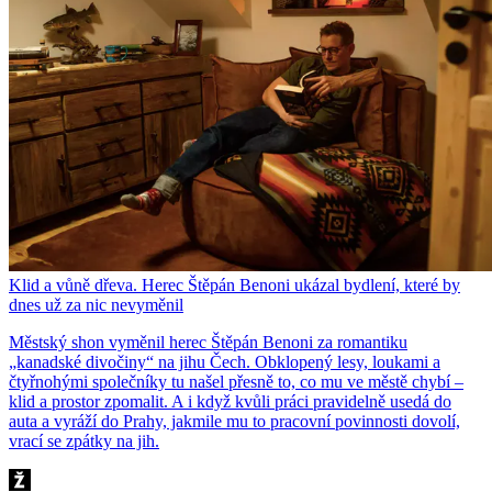
Klid a vůně dřeva. Herec Štěpán Benoni ukázal bydlení, které by
dnes už za nic nevyměnil
Městský shon vyměnil herec Štěpán Benoni za romantiku
„kanadské divočiny“ na jihu Čech. Obklopený lesy, loukami a
čtyřnohými společníky tu našel přesně to, co mu ve městě chybí –
klid a prostor zpomalit. A i když kvůli práci pravidelně usedá do
auta a vyráží do Prahy, jakmile mu to pracovní povinnosti dovolí,
vrací se zpátky na jih.