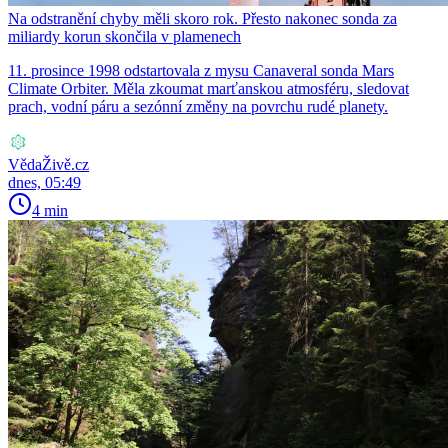
Na odstranění chyby měli skoro rok. Přesto nakonec sonda za
miliardy korun skončila v plamenech
11. prosince 1998 odstartovala z mysu Canaveral sonda Mars
Climate Orbiter. Měla zkoumat marťanskou atmosféru, sledovat
prach, vodní páru a sezónní změny na povrchu rudé planety.
VědaŽivě.cz
dnes, 05:49
4 min