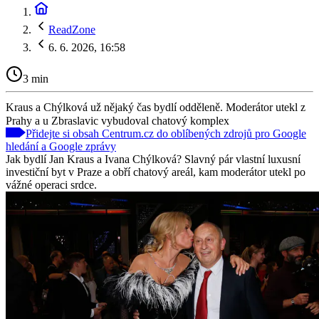
ReadZone
6. 6. 2026, 16:58
3 min
Kraus a Chýlková už nějaký čas bydlí odděleně. Moderátor utekl z
Prahy a u Zbraslavic vybudoval chatový komplex
Přidejte si obsah Centrum.cz do oblíbených zdrojů pro Google
hledání a Google zprávy
Jak bydlí Jan Kraus a Ivana Chýlková? Slavný pár vlastní luxusní
investiční byt v Praze a obří chatový areál, kam moderátor utekl po
vážné operaci srdce.