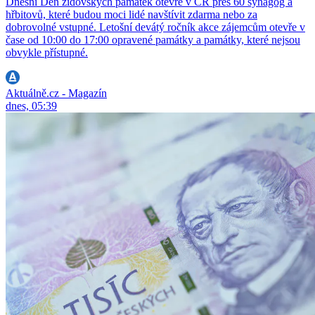
Dnešní Den židovských památek otevře v ČR přes 60 synagog a
hřbitovů, které budou moci lidé navštívit zdarma nebo za
dobrovolné vstupné. Letošní devátý ročník akce zájemcům otevře v
čase od 10:00 do 17:00 opravené památky a památky, které nejsou
obvykle přístupné.
Aktuálně.cz - Magazín
dnes, 05:39