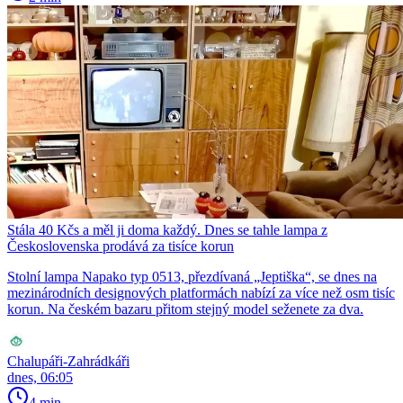
Stála 40 Kčs a měl ji doma každý. Dnes se tahle lampa z
Československa prodává za tisíce korun
Stolní lampa Napako typ 0513, přezdívaná „Jeptiška“, se dnes na
mezinárodních designových platformách nabízí za více než osm tisíc
korun. Na českém bazaru přitom stejný model seženete za dva.
Chalupáři-Zahrádkáři
dnes, 06:05
4 min