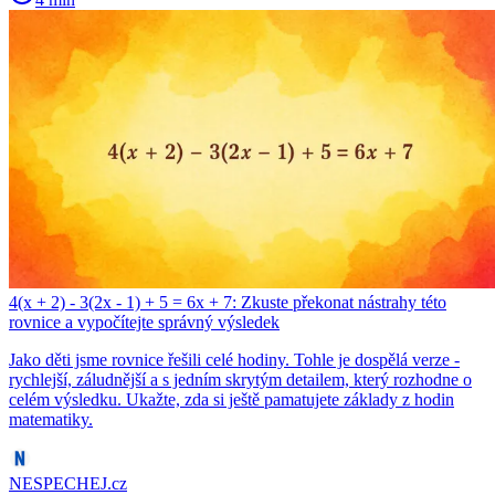
4(x + 2) - 3(2x - 1) + 5 = 6x + 7: Zkuste překonat nástrahy této
rovnice a vypočítejte správný výsledek
Jako děti jsme rovnice řešili celé hodiny. Tohle je dospělá verze -
rychlejší, záludnější a s jedním skrytým detailem, který rozhodne o
celém výsledku. Ukažte, zda si ještě pamatujete základy z hodin
matematiky.
NESPECHEJ.cz