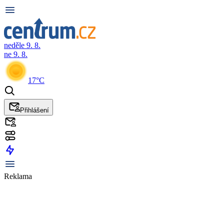
neděle 9. 8.
ne 9. 8.
17°C
Přihlášení
Reklama