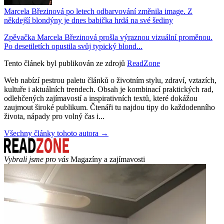
Marcela Březinová po letech odbarvování změnila image. Z
někdejší blondýny je dnes babička hrdá na své šediny
Zpěvačka Marcela Březinová prošla výraznou vizuální proměnou.
Po desetiletích opustila svůj typický blond...
Tento článek byl publikován ze zdrojů
ReadZone
Web nabízí pestrou paletu článků o životním stylu, zdraví, vztazích,
kultuře i aktuálních trendech. Obsah je kombinací praktických rad,
odlehčených zajímavostí a inspirativních textů, které dokážou
zaujmout široké publikum. Čtenáři tu najdou tipy do každodenního
života, nápady pro volný čas i...
Všechny články tohoto autora →
Vybrali jsme pro vás
Magazíny a zajímavosti