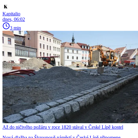
Kapitalio
dnes, 06:02
3 min
Až do ničivého požáru v roce 1820 stával v České Lípě kostel
Nová dlažba na Škroupově náměstí v České Lípě připomene