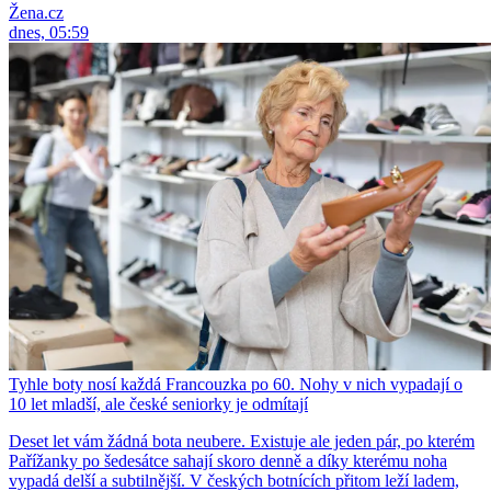
Žena.cz
dnes, 05:59
Tyhle boty nosí každá Francouzka po 60. Nohy v nich vypadají o
10 let mladší, ale české seniorky je odmítají
Deset let vám žádná bota neubere. Existuje ale jeden pár, po kterém
Pařížanky po šedesátce sahají skoro denně a díky kterému noha
vypadá delší a subtilnější. V českých botnících přitom leží ladem,