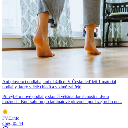
Ani plovoucí podlaha, ani dlaždice. V Česku teď letí 1 materiál
podlahy, který v létě chladí a v zimě zahřeje
Při výběru nové podlahy skončí většina domácností u dvou
možností. Buď sáhnou po laminátové plovoucí podlaze, nebo po...
FVE.info
dnes, 05:44