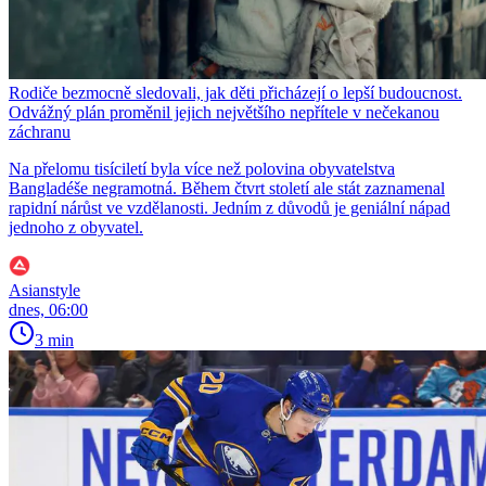
Rodiče bezmocně sledovali, jak děti přicházejí o lepší budoucnost.
Odvážný plán proměnil jejich největšího nepřítele v nečekanou
záchranu
Na přelomu tisíciletí byla více než polovina obyvatelstva
Bangladéše negramotná. Během čtvrt století ale stát zaznamenal
rapidní nárůst ve vzdělanosti. Jedním z důvodů je geniální nápad
jednoho z obyvatel.
Asianstyle
dnes, 06:00
3 min