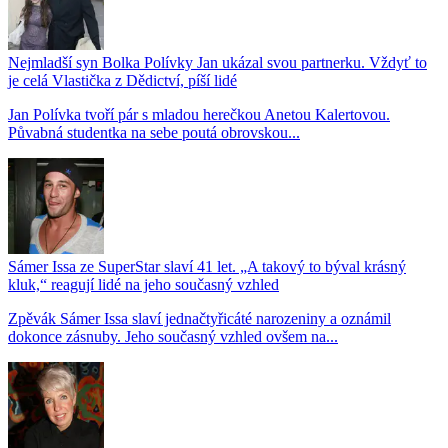
Nejmladší syn Bolka Polívky Jan ukázal svou partnerku. Vždyť to
je celá Vlastička z Dědictví, píší lidé
Jan Polívka tvoří pár s mladou herečkou Anetou Kalertovou.
Půvabná studentka na sebe poutá obrovskou...
Sámer Issa ze SuperStar slaví 41 let. „A takový to býval krásný
kluk,“ reagují lidé na jeho současný vzhled
Zpěvák Sámer Issa slaví jednačtyřicáté narozeniny a oznámil
dokonce zásnuby. Jeho současný vzhled ovšem na...