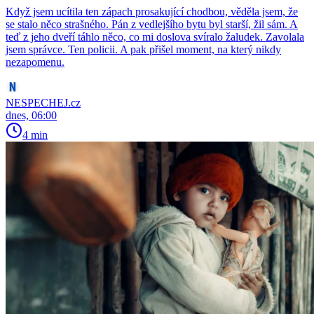
Když jsem ucítila ten zápach prosakující chodbou, věděla jsem, že
se stalo něco strašného. Pán z vedlejšího bytu byl starší, žil sám. A
teď z jeho dveří táhlo něco, co mi doslova svíralo žaludek. Zavolala
jsem správce. Ten policii. A pak přišel moment, na který nikdy
nezapomenu.
NESPECHEJ.cz
dnes, 06:00
4 min