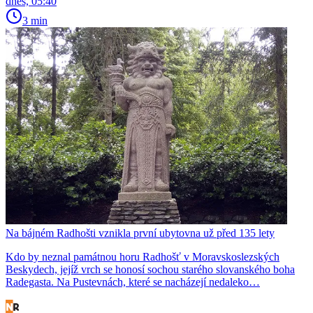
dnes, 05:40
3 min
Na bájném Radhošti vznikla první ubytovna už před 135 lety
Kdo by neznal památnou horu Radhošť v Moravskoslezských
Beskydech, jejíž vrch se honosí sochou starého slovanského boha
Radegasta. Na Pustevnách, které se nacházejí nedaleko…