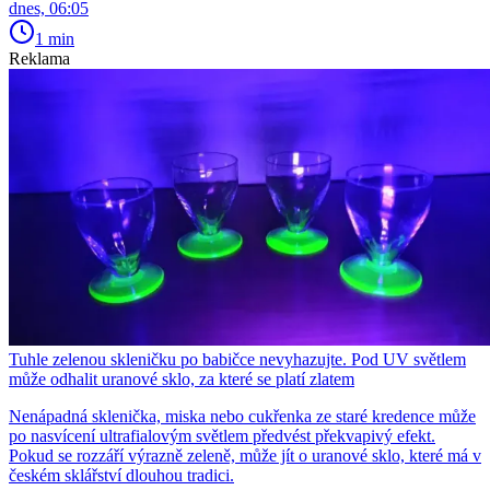
dnes, 06:05
1 min
Reklama
Tuhle zelenou skleničku po babičce nevyhazujte. Pod UV světlem
může odhalit uranové sklo, za které se platí zlatem
Nenápadná sklenička, miska nebo cukřenka ze staré kredence může
po nasvícení ultrafialovým světlem předvést překvapivý efekt.
Pokud se rozzáří výrazně zeleně, může jít o uranové sklo, které má v
českém sklářství dlouhou tradici.