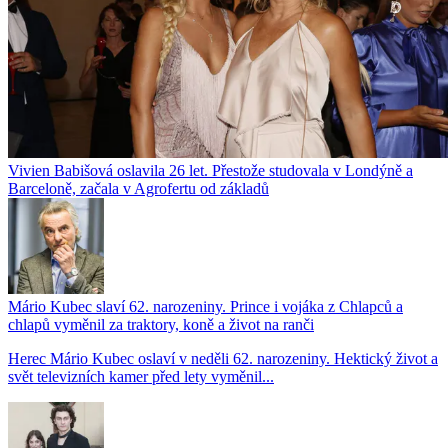
Vivien Babišová oslavila 26 let. Přestože studovala v Londýně a
Barceloně, začala v Agrofertu od základů
Mário Kubec slaví 62. narozeniny. Prince i vojáka z Chlapců a
chlapů vyměnil za traktory, koně a život na ranči
Herec Mário Kubec oslaví v neděli 62. narozeniny. Hektický život a
svět televizních kamer před lety vyměnil...