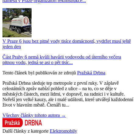
náměstí v Praze organizátoři rekonstrukce...
V Praze 6 jsou bez pitné vody tisíce domácností, vydržet musí ještě
jeden den
Část Prahy 6 nemá kvůli havárii vodovodu od úterního večera
pitnou vodu, jedná se asi o pět tisíc...
Tento článek byl publikován ze zdrojů
Pražská Drbna
Pražská Drbna sleduje tep metropole z první ruky. V záplavě
celostátních zpráv nabízí pohled z ulice – na to, co se děje v
městských částech, mezi lidmi, v dopravě, na radnici i v kultuře.
Neřeší jen velké kauzy, ale i malé události, které utvářejí každodenní
život v hlavním městě. Čtenáři tu...
Všechny články tohoto autora →
Další články z kategorie
Elektromobily