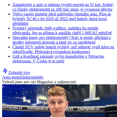
Zaparkujete a auto si zdarma vyrobí energii na 55 km. Jediné,
co čínský elektromobil za 200 tisíc musí, je vysunout střechu
Volvo varuje majitele před nabíjením vlastního auta. Plug-in
hybridy XC40 z let 2020 až 2022 mají baterii, která hrozí
přehřátím
Švédský nájemník chtěl wallbox, nabídka ho nemile
překvapila. Jen za přístup k paušálu chtějí 1 600 Kč měsíčně
Speciální gumy pro elektromobily? Kdo je nemá, přichází o
desítky kilometrů dojezdu a platí víc za opotřebení
Čínské SUV nabije baterii rychleji, než stihnete vypít kávu na
odpočívadle. Překonává evropskou konkurenci
Lidl a Kaufland zakázaly svým manažerům v Německu
elektroauta. V Česku je to tajné
Zobrazit více
Auto-moto
Elektromobily
Vybrali jsme pro vás
Magazíny a zajímavosti