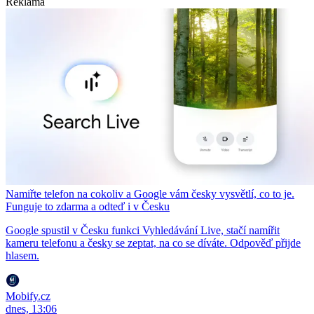
Reklama
Namiřte telefon na cokoliv a Google vám česky vysvětlí, co to je.
Funguje to zdarma a odteď i v Česku
Google spustil v Česku funkci Vyhledávání Live, stačí namířit
kameru telefonu a česky se zeptat, na co se díváte. Odpověď přijde
hlasem.
Mobify.cz
dnes, 13:06