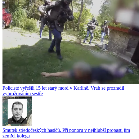
Policisté vyřešili 15 let starý mord v Karlíně. Vrah se prozradil
vyhrožováním sestře
Smutek středočeských hasičů. Při ponoru v nejhlubší propasti jim
zemřel kolega