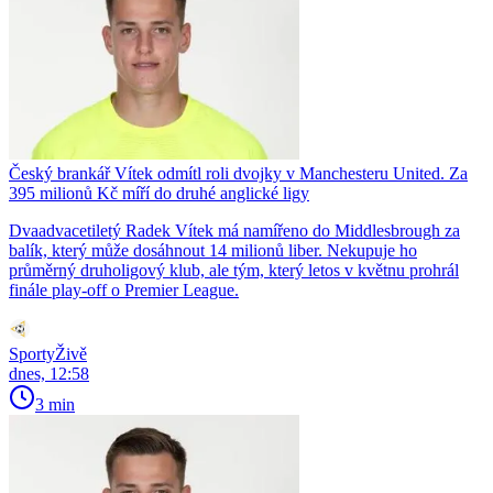
Český brankář Vítek odmítl roli dvojky v Manchesteru United. Za
395 milionů Kč míří do druhé anglické ligy
Dvaadvacetiletý Radek Vítek má namířeno do Middlesbrough za
balík, který může dosáhnout 14 milionů liber. Nekupuje ho
průměrný druholigový klub, ale tým, který letos v květnu prohrál
finále play-off o Premier League.
SportyŽivě
dnes, 12:58
3 min