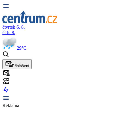
čtvrtek 6. 8.
čt 6. 8.
29°C
Přihlášení
Reklama