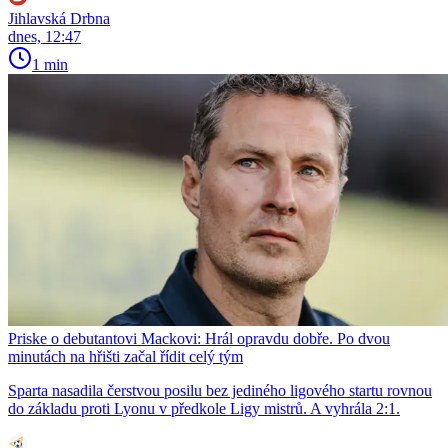
Jihlavská Drbna
dnes, 12:47
1 min
Priske o debutantovi Mackovi: Hrál opravdu dobře. Po dvou
minutách na hřišti začal řídit celý tým
Sparta nasadila čerstvou posilu bez jediného ligového startu rovnou
do základu proti Lyonu v předkole Ligy mistrů. A vyhrála 2:1.