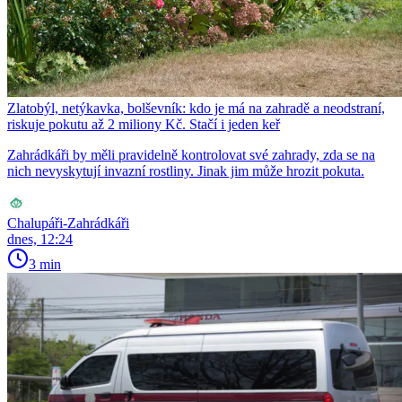
Zlatobýl, netýkavka, bolševník: kdo je má na zahradě a neodstraní,
riskuje pokutu až 2 miliony Kč. Stačí i jeden keř
Zahrádkáři by měli pravidelně kontrolovat své zahrady, zda se na
nich nevyskytují invazní rostliny. Jinak jim může hrozit pokuta.
Chalupáři-Zahrádkáři
dnes, 12:24
3 min