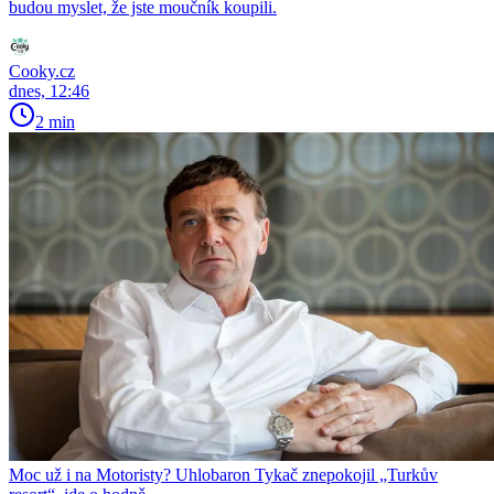
budou myslet, že jste moučník koupili.
Cooky.cz
dnes, 12:46
2 min
Moc už i na Motoristy? Uhlobaron Tykač znepokojil „Turkův