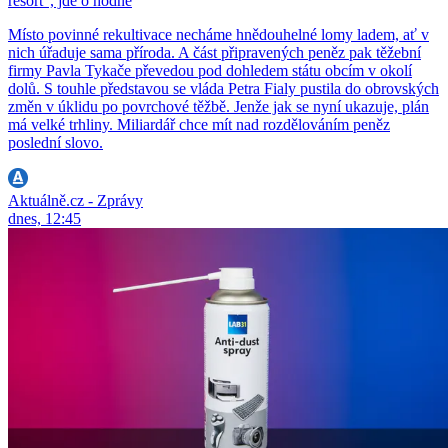
resort“, jde o hodně
Místo povinné rekultivace necháme hnědouhelné lomy ladem, ať v
nich úřaduje sama příroda. A část připravených peněz pak těžební
firmy Pavla Tykače převedou pod dohledem státu obcím v okolí
dolů. S touhle představou se vláda Petra Fialy pustila do obrovských
změn v úklidu po povrchové těžbě. Jenže jak se nyní ukazuje, plán
má velké trhliny. Miliardář chce mít nad rozdělováním peněz
poslední slovo.
Aktuálně.cz - Zprávy
dnes, 12:45