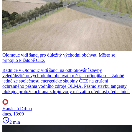
Olomouc vidí šanci pro důležitý východní obchvat. Město se
připojilo k žalobě ČEZ
Radnice v Olomouc vidí šanci na odblokování stavby
veledůležitého východního obchvatu města a připojila se k žalobě
jedné ze společností energetické skupiny ČEZ na zrušení
ochranného pásma vodního zdroje OLMA. Pásmo stavbu tangenty
blokuje, protože ochrana zdrojů vody má zatím přednost před silnicí.
Hanácká Drbna
dnes, 13:09
2 min