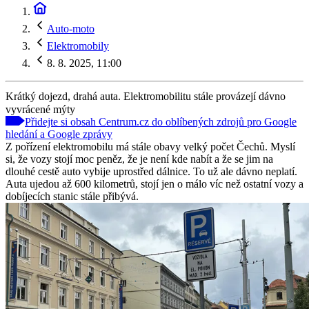
Auto-moto
Elektromobily
8. 8. 2025, 11:00
Krátký dojezd, drahá auta. Elektromobilitu stále provázejí dávno
vyvrácené mýty
Přidejte si obsah Centrum.cz do oblíbených zdrojů pro Google
hledání a Google zprávy
Z pořízení elektromobilu má stále obavy velký počet Čechů. Myslí
si, že vozy stojí moc peněz, že je není kde nabít a že se jim na
dlouhé cestě auto vybije uprostřed dálnice. To už ale dávno neplatí.
Auta ujedou až 600 kilometrů, stojí jen o málo víc než ostatní vozy a
dobíjecích stanic stále přibývá.