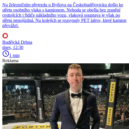
Na železničním přejezdu u Byňova na Českobudějovicku došlo ke
střetu osobního vlaku s kamionem. Nehoda se obešla bez zranění
cestujících i řidiče nákladního vozu, vlaková souprava je však po
střetu nepojízdná. Na kolejích se rozsypaly PET lahve, které kamion
převážel.
Budějcká Drbna
dnes, 12:30
1 min
Reklama