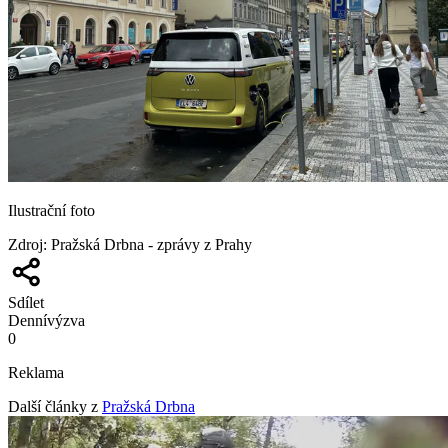
Ilustrační foto
Zdroj
:
Pražská Drbna - zprávy z Prahy
Sdílet
Denní
výzva
0
Reklama
Další články z
Pražská Drbna