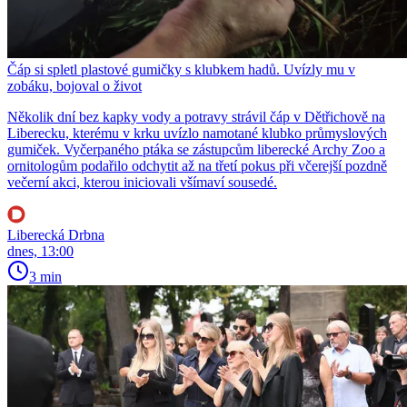
Čáp si spletl plastové gumičky s klubkem hadů. Uvízly mu v
zobáku, bojoval o život
Několik dní bez kapky vody a potravy strávil čáp v Dětřichově na
Liberecku, kterému v krku uvízlo namotané klubko průmyslových
gumiček. Vyčerpaného ptáka se zástupcům liberecké Archy Zoo a
ornitologům podařilo odchytit až na třetí pokus při včerejší pozdně
večerní akci, kterou iniciovali všímaví sousedé.
Liberecká Drbna
dnes, 13:00
3 min