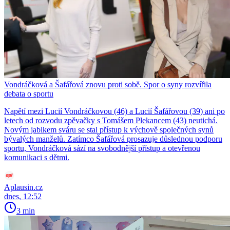
Vondráčková a Šafářová znovu proti sobě. Spor o syny rozvířila
debata o sportu
Napětí mezi Lucií Vondráčkovou (46) a Lucií Šafářovou (39) ani po
letech od rozvodu zpěvačky s Tomášem Plekancem (43) neutichá.
Novým jablkem sváru se stal přístup k výchově společných synů
bývalých manželů. Zatímco Šafářová prosazuje důslednou podporu
sportu, Vondráčková sází na svobodnější přístup a otevřenou
komunikaci s dětmi.
Aplausin.cz
dnes, 12:52
3 min