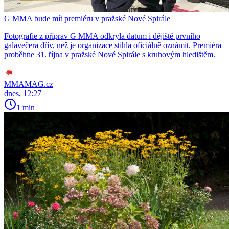
G MMA bude mít premiéru v pražské Nové Spirále
Fotografie z příprav G MMA odkryla datum i dějiště prvního
galavečera dřív, než je organizace stihla oficiálně oznámit. Premiéra
proběhne 31. října v pražské Nové Spirále s kruhovým hledištěm.
MMAMAG.cz
dnes, 12:27
1 min