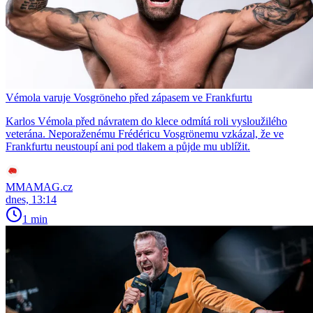
Vémola varuje Vosgröneho před zápasem ve Frankfurtu
Karlos Vémola před návratem do klece odmítá roli vysloužilého
veterána. Neporaženému Frédéricu Vosgrönemu vzkázal, že ve
Frankfurtu neustoupí ani pod tlakem a půjde mu ublížit.
MMAMAG.cz
dnes, 13:14
1 min