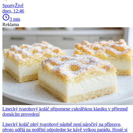
SportyŽivě
dnes, 12:46
3 min
Reklama
Linecký tvarohový koláč připomene cukrářskou klasiku v příjemně
domácím provedení
Linecký koláč plný tvarohové náplně není náročný na přípravu,
přesto udělá na nedělní odpoledne ke kávě velkou parádu. Hosté si