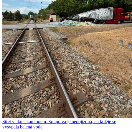
Střet vlaku s kamionem. Souprava je nepojízdná, na koleje se
vysypala balená voda