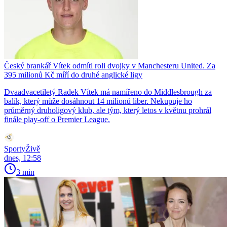
Český brankář Vítek odmítl roli dvojky v Manchesteru United. Za
395 milionů Kč míří do druhé anglické ligy
Dvaadvacetiletý Radek Vítek má namířeno do Middlesbrough za
balík, který může dosáhnout 14 milionů liber. Nekupuje ho
průměrný druholigový klub, ale tým, který letos v květnu prohrál
finále play-off o Premier League.
SportyŽivě
dnes, 12:58
3 min