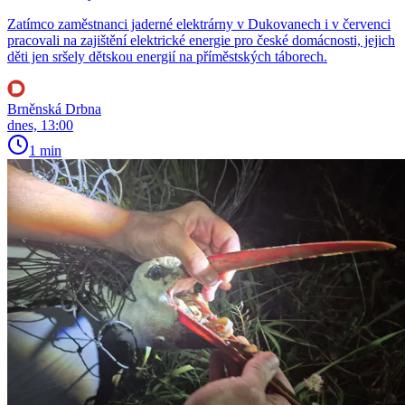
Zatímco zaměstnanci jaderné elektrárny v Dukovanech i v červenci
pracovali na zajištění elektrické energie pro české domácnosti, jejich
děti jen sršely dětskou energií na příměstských táborech.
Brněnská Drbna
dnes, 13:00
1 min