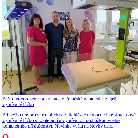
Péči o novorozence a kojence v třebíčské nemocnici zlepší
vyhřívané lůžko
Při péči o novorozence přichází v třebíčské nemocnici ke slovu nové
vyhřívané lůžko s fototerapií a vyhřívanou podložkou včetně
kompletního příslušenství. Novinka vyšla na stovky tisíc.