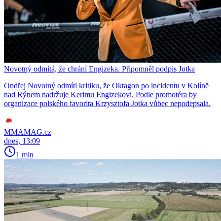
Novotný odmítá, že chrání Engizeka. Připomněl podpis Jotka
Ondřej Novotný odmítl kritiku, že Oktagon po incidentu v Kolíně
nad Rýnem nadržuje Kerimu Engizekovi. Podle promotéra by
organizace polského favorita Krzysztofa Jotka vůbec nepodepsala.
MMAMAG.cz
dnes, 13:09
1 min