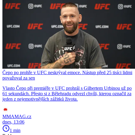
Čepo po prohře v UFC neskrýval emoce. Nástup před 25 tisíci lidmi
považoval za sen
Vlasto Čepo při premiéře v UFC prohrál s Gilbertem Urbinou už po
61 sekundách. Přesto si z Bělehradu odvezl chvíli, kterou označil za
jeden z nejemotivnějších zážitků života.
MMAMAG.cz
dnes, 13:06
1 min