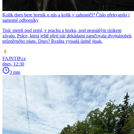
Kolik dnes bere horník u nás a kolik v zahraničí? Číslo překvapilo i
samotné odborníky
Tisíc metrů pod zemí, v prachu a horku, pod neustálým rizikem
závalu. Práce, která ještě před pár dekádami zaručovala dvojnásobek
průměrného platu. Dnes? Realita vypadá úplně jinak.
FAJNTIP.cz
dnes, 12:30
3 min