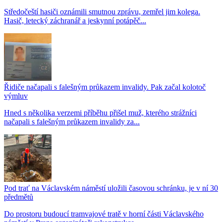
Středočeští hasiči oznámili smutnou zprávu, zemřel jim kolega.
Hasič, letecký záchranář a jeskynní potápěč...
Řidiče načapali s falešným průkazem invalidy. Pak začal kolotoč
výmluv
Hned s několika verzemi příběhu přišel muž, kterého strážníci
načapali s falešným průkazem invalidy za...
Pod trať na Václavském náměstí uložili časovou schránku, je v ní 30
předmětů
Do prostoru budoucí tramvajové tratě v horní části Václavského