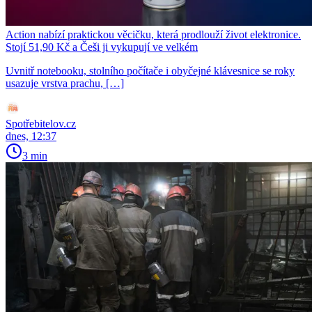
Action nabízí praktickou věcičku, která prodlouží život elektronice.
Stojí 51,90 Kč a Češi ji vykupují ve velkém
Uvnitř notebooku, stolního počítače i obyčejné klávesnice se roky
usazuje vrstva prachu, […]
Spotřebitelov.cz
dnes, 12:37
3 min