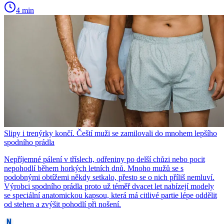
4 min
Slipy i trenýrky končí. Čeští muži se zamilovali do mnohem lepšího
spodního prádla
Nepříjemné pálení v tříslech, odřeniny po delší chůzi nebo pocit
nepohodlí během horkých letních dnů. Mnoho mužů se s
podobnými obtížemi někdy setkalo, přesto se o nich příliš nemluví.
Výrobci spodního prádla proto už téměř dvacet let nabízejí modely
se speciální anatomickou kapsou, která má citlivé partie lépe oddělit
od stehen a zvýšit pohodlí při nošení.