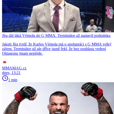
Jíra dál láká Vémolu do G MMA. Terminátor už nastavil podmínku
Jakub Jíra tvrdí, že Karlos Vémola má o spolupráci s G MMA velký
zájem. Terminátor už ale dříve jasně řekl, že bez souhlasu vedení
Oktagonu jinam nepůjde.
MMAMAG.cz
dnes, 13:21
1 min