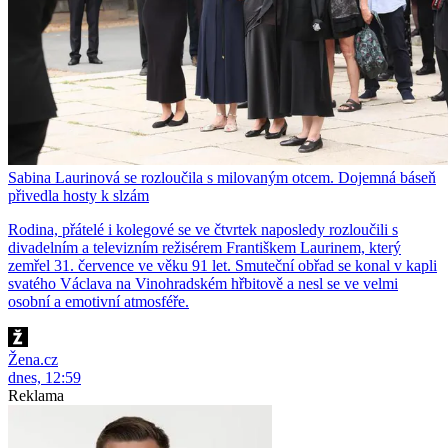
Sabina Laurinová se rozloučila s milovaným otcem. Dojemná báseň
přivedla hosty k slzám
Rodina, přátelé i kolegové se ve čtvrtek naposledy rozloučili s
divadelním a televizním režisérem Františkem Laurinem, který
zemřel 31. července ve věku 91 let. Smuteční obřad se konal v kapli
svatého Václava na Vinohradském hřbitově a nesl se ve velmi
osobní a emotivní atmosféře.
Žena.cz
dnes, 12:59
Reklama