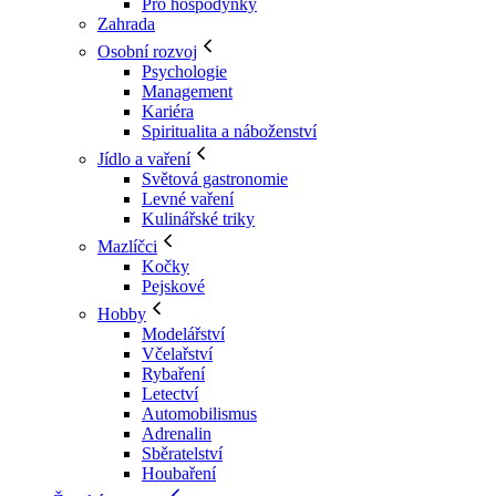
Pro hospodyňky
Zahrada
Osobní rozvoj
Psychologie
Management
Kariéra
Spiritualita a náboženství
Jídlo a vaření
Světová gastronomie
Levné vaření
Kulinářské triky
Mazlíčci
Kočky
Pejskové
Hobby
Modelářství
Včelařství
Rybaření
Letectví
Automobilismus
Adrenalin
Sběratelství
Houbaření