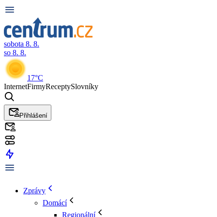
sobota 8. 8.
so 8. 8.
17°C
Internet
Firmy
Recepty
Slovníky
Přihlášení
Zprávy
Domácí
Regionální