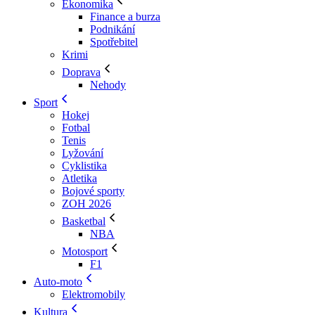
Ekonomika
Finance a burza
Podnikání
Spotřebitel
Krimi
Doprava
Nehody
Sport
Hokej
Fotbal
Tenis
Lyžování
Cyklistika
Atletika
Bojové sporty
ZOH 2026
Basketbal
NBA
Motosport
F1
Auto-moto
Elektromobily
Kultura