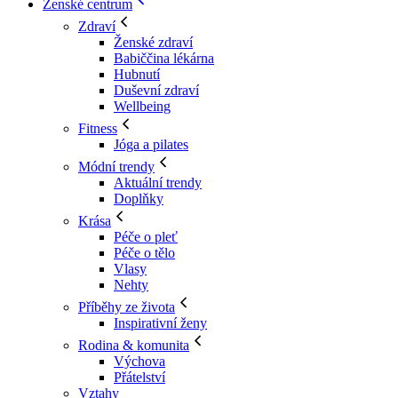
Ženské centrum
Zdraví
Ženské zdraví
Babiččina lékárna
Hubnutí
Duševní zdraví
Wellbeing
Fitness
Jóga a pilates
Módní trendy
Aktuální trendy
Doplňky
Krása
Péče o pleť
Péče o tělo
Vlasy
Nehty
Příběhy ze života
Inspirativní ženy
Rodina & komunita
Výchova
Přátelství
Vztahy