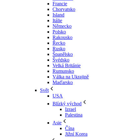
Francie
Chorvatsko
Island
Itálie
Německo
Polsko
Rakousko
Řecko
Rusko
Španělsko
Švédsko
Velká Británie
Rumunsko
Válka na Ukrajině
Maďarsko
Svět
USA
Blízký východ
Izrael
Palestina
Asie
Čína
Jižní Korea