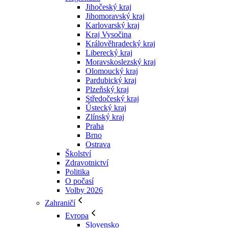
Jihočeský kraj
Jihomoravský kraj
Karlovarský kraj
Kraj Vysočina
Králověhradecký kraj
Liberecký kraj
Moravskoslezský kraj
Olomoucký kraj
Pardubický kraj
Plzeňský kraj
Středočeský kraj
Ústecký kraj
Zlínský kraj
Praha
Brno
Ostrava
Školství
Zdravotnictví
Politika
O počasí
Volby 2026
Zahraničí
Evropa
Slovensko