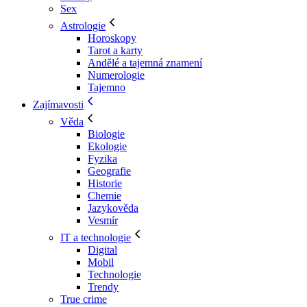
Sex
Astrologie
Horoskopy
Tarot a karty
Andělé a tajemná znamení
Numerologie
Tajemno
Zajímavosti
Věda
Biologie
Ekologie
Fyzika
Geografie
Historie
Chemie
Jazykověda
Vesmír
IT a technologie
Digital
Mobil
Technologie
Trendy
True crime