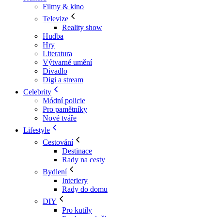
Filmy & kino
Televize
Reality show
Hudba
Hry
Literatura
Výtvarné umění
Divadlo
Digi a stream
Celebrity
Módní policie
Pro pamětníky
Nové tváře
Lifestyle
Cestování
Destinace
Rady na cesty
Bydlení
Interiery
Rady do domu
DIY
Pro kutily