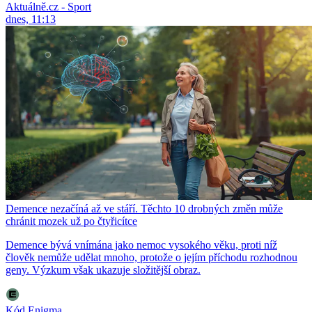
Aktuálně.cz - Sport
dnes, 11:13
Demence nezačíná až ve stáří. Těchto 10 drobných změn může
chránit mozek už po čtyřicítce
Demence bývá vnímána jako nemoc vysokého věku, proti níž
člověk nemůže udělat mnoho, protože o jejím příchodu rozhodnou
geny. Výzkum však ukazuje složitější obraz.
Kód Enigma