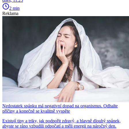
dnes, 11:25
2 min
Reklama
Nedostatek spánku má negativní dopad na organismus. Odhalte
příčiny a konečně se kvalitně vyspěte
Existují tipy a triky, jak podpořit zdravý, a hlavně dlouhý spánek,
abyste se ráno vzbudili odpočatí a měli energii na náročný den.