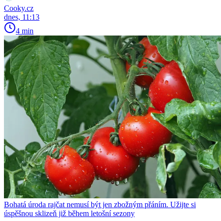
Cooky.cz
dnes, 11:13
4 min
Bohatá úroda rajčat nemusí být jen zbožným přáním. Užijte si
úspěšnou sklizeň již během letošní sezony