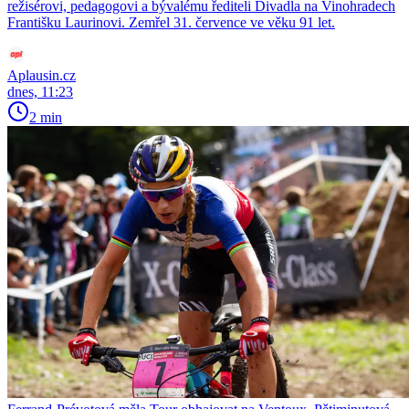
režisérovi, pedagogovi a bývalému řediteli Divadla na Vinohradech
Františku Laurinovi. Zemřel 31. července ve věku 91 let.
Aplausin.cz
dnes, 11:23
2 min