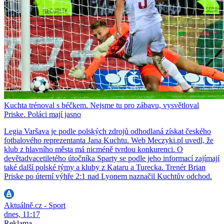
Kuchta trénoval s béčkem. Nejsme tu pro zábavu, vysvětloval
Priske. Poláci mají jasno
Legia Varšava je podle polských zdrojů odhodlaná získat českého
fotbalového reprezentanta Jana Kuchtu. Web Meczyki.pl uvedl, že
klub z hlavního města má nicméně tvrdou konkurenci. O
devětadvacetiletého útočníka Sparty se podle jeho informací zajímají
také další polské týmy a kluby z Kataru a Turecka. Trenér Brian
Priske po úterní výhře 2:1 nad Lyonem naznačil Kuchtův odchod.
Aktuálně.cz - Sport
dnes, 11:17
Reklama