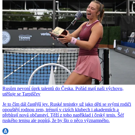
Rusům nevoní úprk talentů do Česka. Pořád mají naši výchovu,
utěšuje se Tarpiščev
Je to čím dál častější jev. Ruské tenistky už jako děti se svými rodiči
opouštějí rodnou zem, trénují v cizích klubech i akademiích a
přebírají nová občanství. Těží z toho například i český tenis. Šéf
ruského tenisu ale popírá, že by šlo o něco významného.