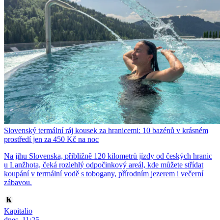
Slovenský termální ráj kousek za hranicemi: 10 bazénů v krásném
prostředí jen za 450 Kč na noc
Na jihu Slovenska, přibližně 120 kilometrů jízdy od českých hranic
u Lanžhota, čeká rozlehlý odpočinkový areál, kde můžete střídat
koupání v termální vodě s tobogany, přírodním jezerem i večerní
zábavou.
Kapitalio
dnes, 11:25