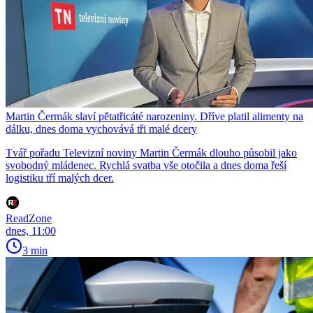
Martin Čermák slaví pětatřicáté narozeniny. Dříve platil alimenty na
dálku, dnes doma vychovává tři malé dcery
Tvář pořadu Televizní noviny Martin Čermák dlouho působil jako
svobodný mládenec. Rychlá svatba vše otočila a dnes doma řeší
logistiku tří malých dcer.
ReadZone
dnes, 11:00
3 min