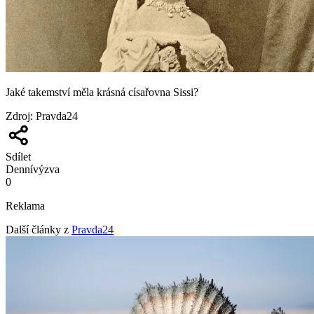
Jaké takemství měla krásná císařovna Sissi?
Zdroj
:
Pravda24
Sdílet
Denní
výzva
0
Reklama
Další články z
Pravda24