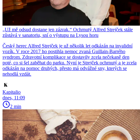
„Už mě odsud dostane jen zázrak.“ Ochrnutý Alfred Strejček stále
zůstává v sanatoriu, sní o výstupu na Lysou horu
Český herec Alfred Strejček je už několik let odkázán na invalidní
vozík. V roce 2017 ho postihla nemoc zvaná Guillain-Barrého
syndrom. Zdravotní komplikace se dostavily zcela nečekaně den
poté, co si šel zaběhat do parku. Nyní je Strejček ochrnutý a je zcela
odkázán na pomoc druhých, přesto má odvážné sny, kterých se
nehodlá vzdát.
Kapitalio
dnes, 11:09
2 min