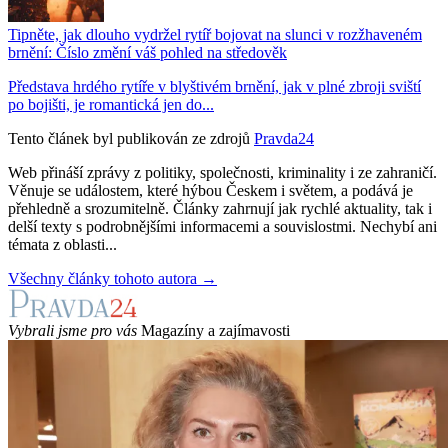
Tipněte, jak dlouho vydržel rytíř bojovat na slunci v rozžhaveném
brnění: Číslo změní váš pohled na středověk
Představa hrdého rytíře v blyštivém brnění, jak v plné zbroji sviští
po bojišti, je romantická jen do...
Tento článek byl publikován ze zdrojů
Pravda24
Web přináší zprávy z politiky, společnosti, kriminality i ze zahraničí.
Věnuje se událostem, které hýbou Českem i světem, a podává je
přehledně a srozumitelně. Články zahrnují jak rychlé aktuality, tak i
delší texty s podrobnějšími informacemi a souvislostmi. Nechybí ani
témata z oblasti...
Všechny články tohoto autora →
Vybrali jsme pro vás
Magazíny a zajímavosti