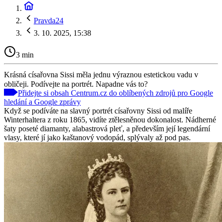
Pravda24
3. 10. 2025, 15:38
3 min
Krásná císařovna Sissi měla jednu výraznou estetickou vadu v
obličeji. Podívejte na portrét. Napadne vás to?
Přidejte si obsah Centrum.cz do oblíbených zdrojů pro Google
hledání a Google zprávy
Když se podíváte na slavný portrét císařovny Sissi od malíře
Winterhaltera z roku 1865, vidíte ztělesněnou dokonalost. Nádherné
šaty poseté diamanty, alabastrová pleť, a především její legendární
vlasy, které jí jako kaštanový vodopád, splývaly až pod pas.