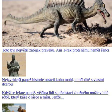
Toto byl největší zabiják pravěku. Ani T-rex proti němu neměl šanci
Nejzvrhlejší papež historie otrávil koho mohl, a měl dítě s vlastní
dcerou
Když se řekne papež, většina lidí si představí zbožného muže v bílé
róbě, který káže o lásce a míru. Jenže...