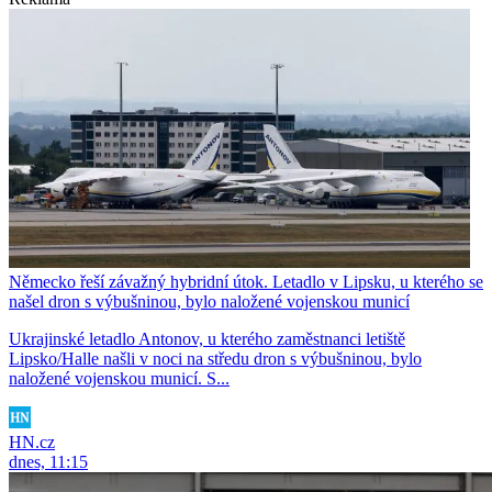
Německo řeší závažný hybridní útok. Letadlo v Lipsku, u kterého se
našel dron s výbušninou, bylo naložené vojenskou municí
Ukrajinské letadlo Antonov, u kterého zaměstnanci letiště
Lipsko/Halle našli v noci na středu dron s výbušninou, bylo
naložené vojenskou municí. S...
HN.cz
dnes, 11:15