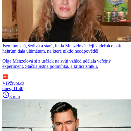
Jsem hnusná, šedivá a stará, řekla Menzelová. Její kadeřnice pak
hejtrům dala ultimátum, na které nikdo neodpověděl
Olga Menzelová si z urážek na svůj vzhled udělala veřejný
experiment. Stačila jedna podmínka, a kritici zmlkli.
VIPživot.cz
dnes, 11:40
3 min