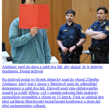
Afghánec najel do davu a zabil dva lidi, aby ukázal, že je dobrým
muslimem. Dostal doživotí
Na doživotí poslal ve čtvrtek německý soud do vězení 25letého
Afghánce, který loni v únoru v Mnichově najel do odborářské
demonstrace a zabil dva lidi. Zároveň soud vinu obžalovaného
označil za zvlášť těžkou, což v tamním právním řádu prakticky
znemožňuje propuštění z vězení po 15 letech. Útok se odehrál den
před začátkem Mnichovské bezpečnostní konference a deset dní
před parlamentními volbami.