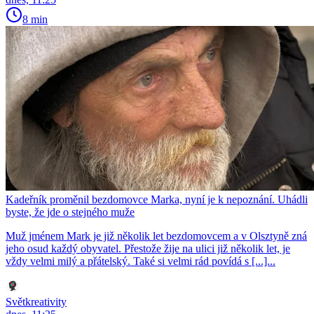
8 min
Kadeřník proměnil bezdomovce Marka, nyní je k nepoznání. Uhádli
byste, že jde o stejného muže
Muž jménem Mark je již několik let bezdomovcem a v Olsztyně zná
jeho osud každý obyvatel. Přestože žije na ulici již několik let, je
vždy velmi milý a přátelský. Také si velmi rád povídá s [...]...
Světkreativity