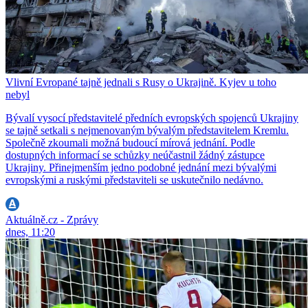
Vlivní Evropané tajně jednali s Rusy o Ukrajině. Kyjev u toho
nebyl
Bývalí vysocí představitelé předních evropských spojenců Ukrajiny
se tajně setkali s nejmenovaným bývalým představitelem Kremlu.
Společně zkoumali možná budoucí mírová jednání. Podle
dostupných informací se schůzky neúčastnil žádný zástupce
Ukrajiny. Přinejmenším jedno podobné jednání mezi bývalými
evropskými a ruskými představiteli se uskutečnilo nedávno.
Aktuálně.cz - Zprávy
dnes, 11:20