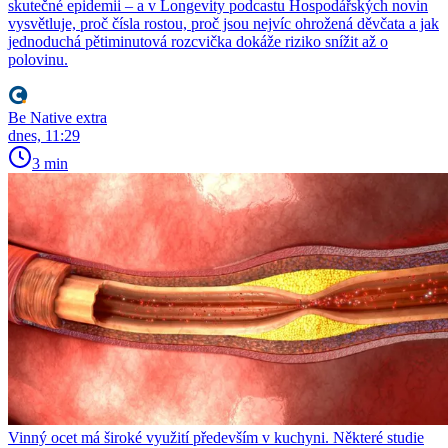
skutečné epidemii – a v Longevity podcastu Hospodářských novin
vysvětluje, proč čísla rostou, proč jsou nejvíc ohrožená děvčata a jak
jednoduchá pětiminutová rozcvička dokáže riziko snížit až o
polovinu.
Be Native extra
dnes, 11:29
3 min
Vinný ocet má široké využití především v kuchyni. Některé studie