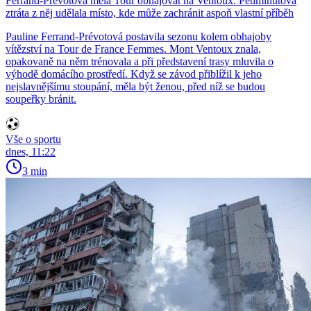
Ferrand-Prévotová měla Tour obhajovat na Ventoux. Pětiminutová
ztráta z něj udělala místo, kde může zachránit aspoň vlastní příběh
Pauline Ferrand-Prévotová postavila sezonu kolem obhajoby
vítězství na Tour de France Femmes. Mont Ventoux znala,
opakovaně na něm trénovala a při představení trasy mluvila o
výhodě domácího prostředí. Když se závod přiblížil k jeho
nejslavnějšímu stoupání, měla být ženou, před níž se budou
soupeřky bránit.
Vše o sportu
dnes, 11:22
3 min