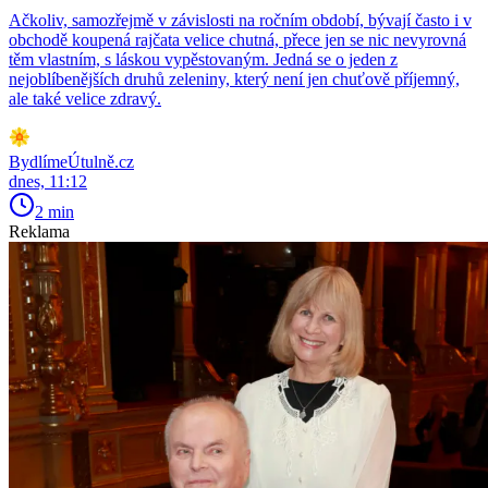
Ačkoliv, samozřejmě v závislosti na ročním období, bývají často i v
obchodě koupená rajčata velice chutná, přece jen se nic nevyrovná
těm vlastním, s láskou vypěstovaným. Jedná se o jeden z
nejoblíbenějších druhů zeleniny, který není jen chuťově příjemný,
ale také velice zdravý.
BydlímeÚtulně.cz
dnes, 11:12
2 min
Reklama