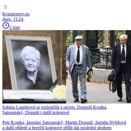
Krasnezeny.eu
dnes, 11:24
2 min
Sabina Laurinová se rozloučila s otcem. Dorazili Kostka,
Satoranský, Donutil i další kolegové
Petr Kostka, Jaroslav Satoranský, Martin Donutil, Jarmila Hybšová
a další přátelé a herečtí kolegové přišli dát poslední sbohem