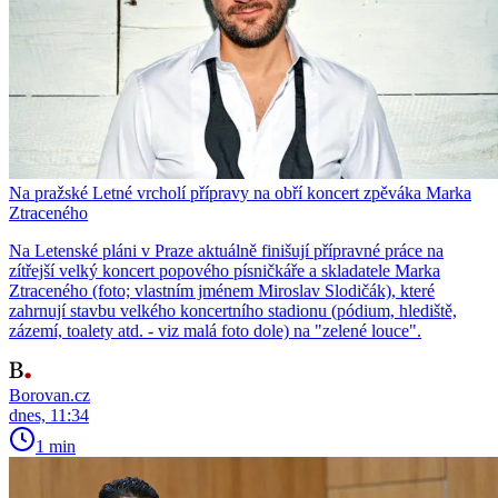
Na pražské Letné vrcholí přípravy na obří koncert zpěváka Marka
Ztraceného
Na Letenské pláni v Praze aktuálně finišují přípravné práce na
zítřejší velký koncert popového písničkáře a skladatele Marka
Ztraceného (foto; vlastním jménem Miroslav Slodičák), které
zahrnují stavbu velkého koncertního stadionu (pódium, hlediště,
zázemí, toalety atd. - viz malá foto dole) na "zelené louce".
Borovan.cz
dnes, 11:34
1 min