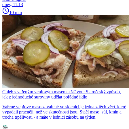
dnes, 11:13
10 min
Chléb s vařeným vepřovým masem a šťávou: Staročeský způsob,
jak z jednoduché suroviny udělat pořádné jídlo
Vařené vepřové maso zavařené ve sklenici je jedna z těch věcí, které
vypadají pracněji, než ve skutečnosti jsou. Stačí maso, sůl, kmín a
trocha trpělivosti - a máte v lednici zásobu na týden.