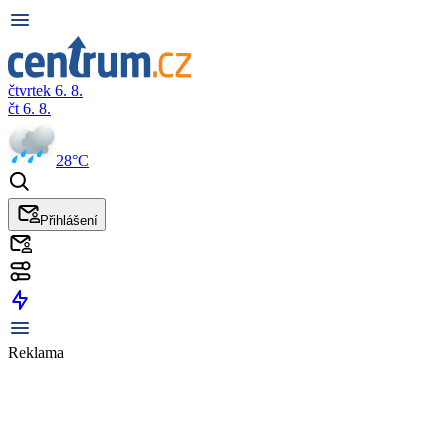
čtvrtek 6. 8.
čt 6. 8.
28°C
Přihlášení
Reklama