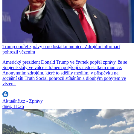
Trump popřel zprávy o nedostatku munice. Zdrojům informací
pohrozil vězením
Americký prezident Donald Trump ve čtvrtek popřel zprávy, že se
Spojené státy ve válce s Íránem potýkají s nedostatkem munice.
Anonymním zdrojům, které to sdělily médiím, v příspěvku na
sociální síti Truth Social pohrozil stíháním a dlouhým pobytem ve
vězení.
Aktuálně.cz - Zprávy
dnes, 11:26