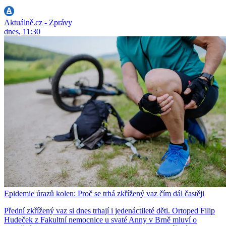
Aktuálně.cz - Zprávy
dnes, 11:30
Epidemie úrazů kolen: Proč se trhá zkřížený vaz čím dál častěji
Přední zkřížený vaz si dnes trhají i jedenáctileté děti. Ortoped Filip
Hudeček z Fakultní nemocnice u svaté Anny v Brně mluví o