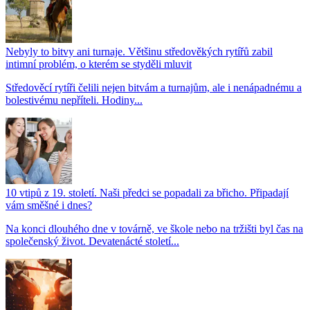
Nebyly to bitvy ani turnaje. Většinu středověkých rytířů zabil
intimní problém, o kterém se styděli mluvit
Středověcí rytíři čelili nejen bitvám a turnajům, ale i nenápadnému a
bolestivému nepříteli. Hodiny...
10 vtipů z 19. století. Naši předci se popadali za břicho. Připadají
vám směšné i dnes?
Na konci dlouhého dne v továrně, ve škole nebo na tržišti byl čas na
společenský život. Devatenácté století...