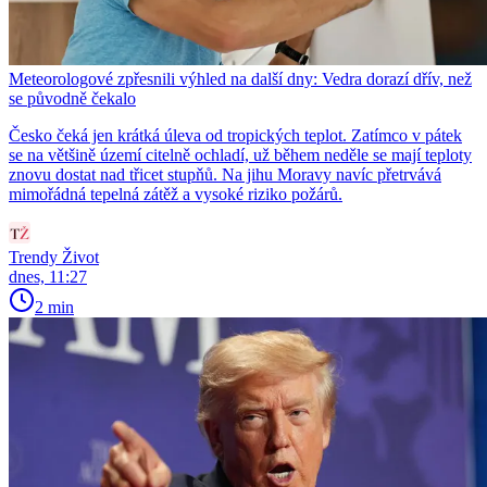
Meteorologové zpřesnili výhled na další dny: Vedra dorazí dřív, než
se původně čekalo
Česko čeká jen krátká úleva od tropických teplot. Zatímco v pátek
se na většině území citelně ochladí, už během neděle se mají teploty
znovu dostat nad třicet stupňů. Na jihu Moravy navíc přetrvává
mimořádná tepelná zátěž a vysoké riziko požárů.
Trendy Život
dnes, 11:27
2 min