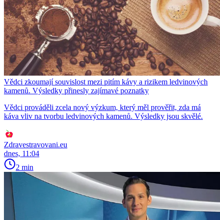
Vědci zkoumají souvislost mezi pitím kávy a rizikem ledvinových
kamenů. Výsledky přinesly zajímavé poznatky
Vědci prováděli zcela nový výzkum, který měl prověřit, zda má
káva vliv na tvorbu ledvinových kamenů. Výsledky jsou skvělé.
Zdravestravovani.eu
dnes, 11:04
2 min