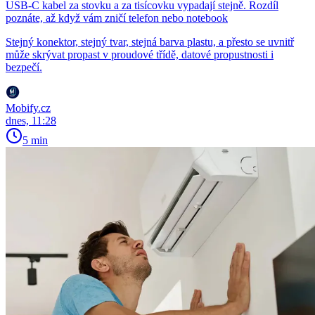
USB-C kabel za stovku a za tisícovku vypadají stejně. Rozdíl
poznáte, až když vám zničí telefon nebo notebook
Stejný konektor, stejný tvar, stejná barva plastu, a přesto se uvnitř
může skrývat propast v proudové třídě, datové propustnosti i
bezpečí.
Mobify.cz
dnes, 11:28
5 min