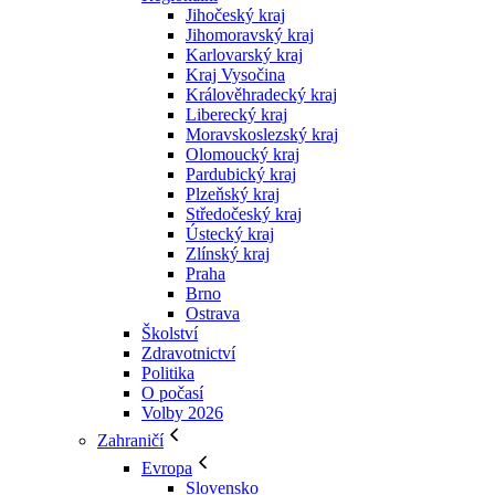
Jihočeský kraj
Jihomoravský kraj
Karlovarský kraj
Kraj Vysočina
Králověhradecký kraj
Liberecký kraj
Moravskoslezský kraj
Olomoucký kraj
Pardubický kraj
Plzeňský kraj
Středočeský kraj
Ústecký kraj
Zlínský kraj
Praha
Brno
Ostrava
Školství
Zdravotnictví
Politika
O počasí
Volby 2026
Zahraničí
Evropa
Slovensko