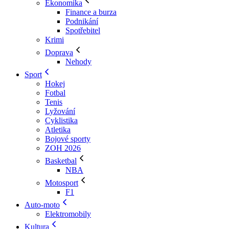
Ekonomika
Finance a burza
Podnikání
Spotřebitel
Krimi
Doprava
Nehody
Sport
Hokej
Fotbal
Tenis
Lyžování
Cyklistika
Atletika
Bojové sporty
ZOH 2026
Basketbal
NBA
Motosport
F1
Auto-moto
Elektromobily
Kultura