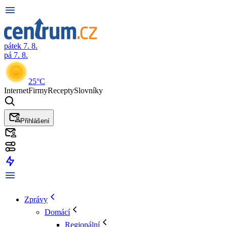
pátek 7. 8.
pá 7. 8.
25°C
Internet
Firmy
Recepty
Slovníky
Přihlášení
Zprávy
Domácí
Regionální