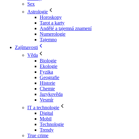
Sex
Astrologie
Horoskopy
Tarot a karty
Andělé a tajemná znamení
Numerologie
Tajemno
Zajímavosti
Věda
Biologie
Ekologie
Fyzika
Geografie
Historie
Chemie
Jazykověda
Vesmír
IT a technologie
Digital
Mobil
Technologie
Trendy
True crime