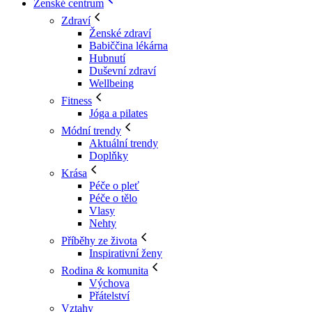
Ženské centrum
Zdraví
Ženské zdraví
Babiččina lékárna
Hubnutí
Duševní zdraví
Wellbeing
Fitness
Jóga a pilates
Módní trendy
Aktuální trendy
Doplňky
Krása
Péče o pleť
Péče o tělo
Vlasy
Nehty
Příběhy ze života
Inspirativní ženy
Rodina & komunita
Výchova
Přátelství
Vztahy