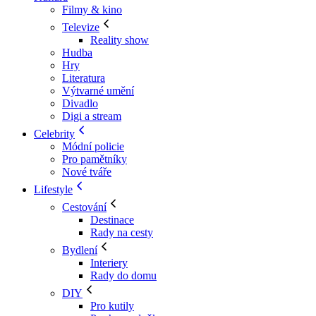
Filmy & kino
Televize
Reality show
Hudba
Hry
Literatura
Výtvarné umění
Divadlo
Digi a stream
Celebrity
Módní policie
Pro pamětníky
Nové tváře
Lifestyle
Cestování
Destinace
Rady na cesty
Bydlení
Interiery
Rady do domu
DIY
Pro kutily