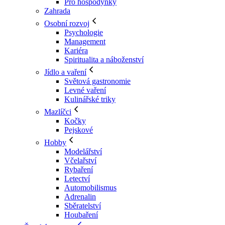
Pro hospodyňky
Zahrada
Osobní rozvoj
Psychologie
Management
Kariéra
Spiritualita a náboženství
Jídlo a vaření
Světová gastronomie
Levné vaření
Kulinářské triky
Mazlíčci
Kočky
Pejskové
Hobby
Modelářství
Včelařství
Rybaření
Letectví
Automobilismus
Adrenalin
Sběratelství
Houbaření