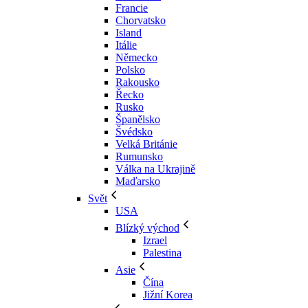
Francie
Chorvatsko
Island
Itálie
Německo
Polsko
Rakousko
Řecko
Rusko
Španělsko
Švédsko
Velká Británie
Rumunsko
Válka na Ukrajině
Maďarsko
Svět
USA
Blízký východ
Izrael
Palestina
Asie
Čína
Jižní Korea