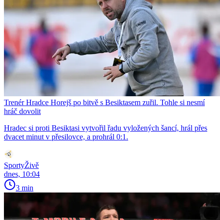
Trenér Hradce Horejš po bitvě s Besiktasem zuřil. Tohle si nesmí
hráč dovolit
Hradec si proti Besiktasi vytvořil řadu vyložených šancí, hrál přes
dvacet minut v přesilovce, a prohrál 0:1.
SportyŽivě
dnes, 10:04
3 min