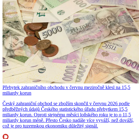
Přebytek zahraničního obchodu v červnu meziročně klesl na 15,5
miliardy korun
Český zahraniční obchod se zbožím skončil v červnu 2026 podle
předběžných údajů Českého statistického úřadu přebytkem 15,5
miliardy korun. Oproti stejnému měsíci loňského roku je to o 11,5
miliardy korun méně. Přesto Česko nadále více vyváží, než dováží,
což je pro tuzemskou ekonomiku důležitý signál.