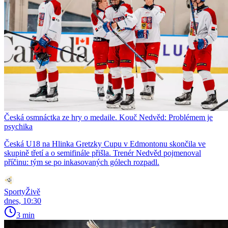
Česká osmnáctka ze hry o medaile. Kouč Nedvěd: Problémem je
psychika
Česká U18 na Hlinka Gretzky Cupu v Edmontonu skončila ve
skupině třetí a o semifinále přišla. Trenér Nedvěd pojmenoval
příčinu: tým se po inkasovaných gólech rozpadl.
SportyŽivě
dnes, 10:30
3 min