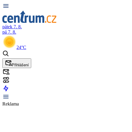
pátek 7. 8.
pá 7. 8.
24°C
Přihlášení
Reklama