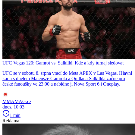
UFC Vegas 120: Gamrot vs. Salkilld. Kde a kdy turnaj sledovat
UFC se v sobotu 8. srpna vrací do Meta APEX v Las Vegas. Hlavní
karta s duelem Mateusze Gamrota a Quillana Salkillda začne pro
české fanoušky ve 23:00 a nabídne ji Nova Sport 6 i Oneplay.
MMAMAG.cz
dnes, 10:03
1 min
Reklama