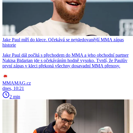
Jake Paul míří do klece. Očekává se nejsledovanější MMA zápas
historie
Jake Paul dál počítá s přechodem do MMA a jeho obchodní partner
Nakisa Bidarian jde s očekáváním hodně vysoko. Tvrdí, že Paulův
první zápas v kleci překoná všechny dosavadní MMA přenosy.
MMAMAG.cz
dnes, 10:21
2 min