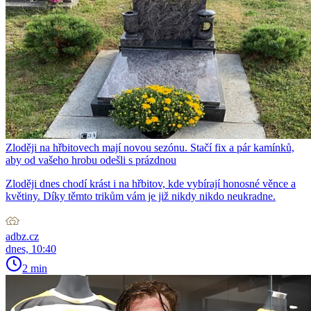
Zloději na hřbitovech mají novou sezónu. Stačí fix a pár kamínků,
aby od vašeho hrobu odešli s prázdnou
Zloději dnes chodí krást i na hřbitov, kde vybírají honosné věnce a
květiny. Díky těmto trikům vám je již nikdy nikdo neukradne.
adbz.cz
dnes, 10:40
2 min