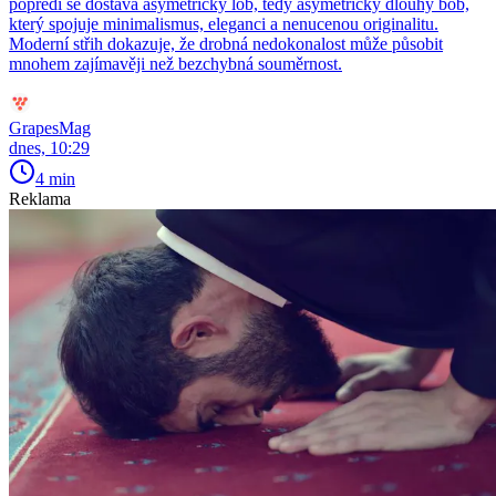
popředí se dostává asymetrický lob, tedy asymetrický dlouhý bob,
který spojuje minimalismus, eleganci a nenucenou originalitu.
Moderní střih dokazuje, že drobná nedokonalost může působit
mnohem zajímavěji než bezchybná souměrnost.
GrapesMag
dnes, 10:29
4 min
Reklama