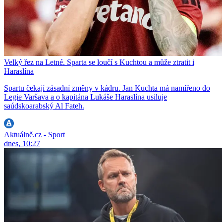
Velký řez na Letné. Sparta se loučí s Kuchtou a může ztratit i
Haraslína
Spartu čekají zásadní změny v kádru. Jan Kuchta má namířeno do
Legie Varšava a o kapitána Lukáše Haraslína usiluje
saúdskoarabský Al Fateh.
Aktuálně.cz - Sport
dnes, 10:27