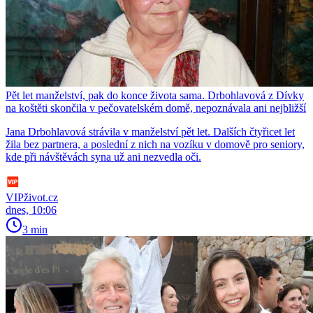
Pět let manželství, pak do konce života sama. Drbohlavová z Dívky
na koštěti skončila v pečovatelském domě, nepoznávala ani nejbližší
Jana Drbohlavová strávila v manželství pět let. Dalších čtyřicet let
žila bez partnera, a poslední z nich na vozíku v domově pro seniory,
kde při návštěvách syna už ani nezvedla oči.
VIPživot.cz
dnes, 10:06
3 min