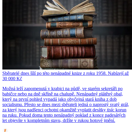
Sběratelé dnes šílí po této nenápadné knize z roku 1958. Nabízejí až
30 000 Kč
Možná leží zapomenutá v krabici na půdě, ve starém sekretáři po
babičce nebo na dně skříně na chalupě. Nenápadný plátěný obal,
který na první pohled vypadá jako obyčejná stará kniha z dob
socialismu. Přesto se dnes mezi sběrateli jedná o naprostý svatý grál,
za který jsou nadšenci ochotni okamžitě vyplatit desítky tisíc korun
na ruku. Pokud doma tento nenápadný poklad z konce padesátých
let objevíte v kompletním stavu, držíte v rukou hotové jmění.