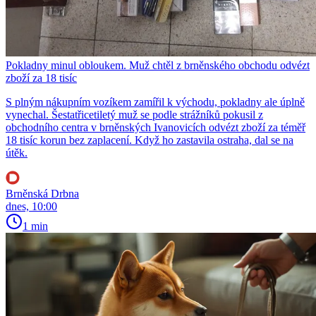
Pokladny minul obloukem. Muž chtěl z brněnského obchodu odvézt
zboží za 18 tisíc
S plným nákupním vozíkem zamířil k východu, pokladny ale úplně
vynechal. Šestatřicetiletý muž se podle strážníků pokusil z
obchodního centra v brněnských Ivanovicích odvézt zboží za téměř
18 tisíc korun bez zaplacení. Když ho zastavila ostraha, dal se na
útěk.
Brněnská Drbna
dnes, 10:00
1 min