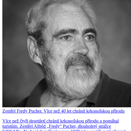
Zemřel Fredy Pucher. Více než 40 let chránil krkonošskou přírodu
Více než čtyři desetiletí chránil krkonošskou přírodu a pomáhal
turistům. Zemřel Alfréd „Fredy“ Pucher, dlouholetý strážce