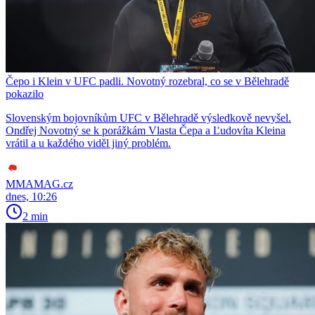
Čepo i Klein v UFC padli. Novotný rozebral, co se v Bělehradě
pokazilo
Slovenským bojovníkům UFC v Bělehradě výsledkově nevyšel.
Ondřej Novotný se k porážkám Vlasta Čepa a Ľudovíta Kleina
vrátil a u každého viděl jiný problém.
MMAMAG.cz
dnes, 10:26
2 min