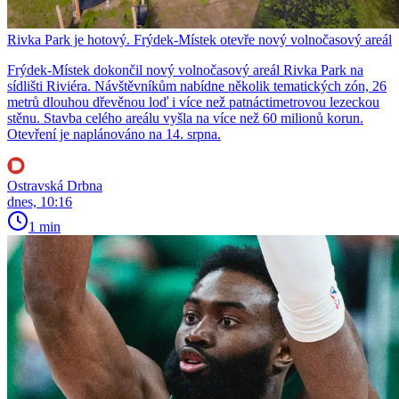
Rivka Park je hotový. Frýdek-Místek otevře nový volnočasový areál
Frýdek-Místek dokončil nový volnočasový areál Rivka Park na
sídlišti Riviéra. Návštěvníkům nabídne několik tematických zón, 26
metrů dlouhou dřevěnou loď i více než patnáctimetrovou lezeckou
stěnu. Stavba celého areálu vyšla na více než 60 milionů korun.
Otevření je naplánováno na 14. srpna.
Ostravská Drbna
dnes, 10:16
1 min