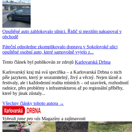
Opuštěné auto zablokovalo silnici. Řidič si mezitím nakupoval v
obchodě
Páteční odpoledne zkomplikovalo dopravu v Sokolovské ulici
opuštěné osobní auto, které samovolně vyjelo z...
Tento článek byl publikován ze zdrojů
Karlovarská Drbna
Karlovarský kraj má svá specifika – a Karlovarská Drbna o nich
píše jazykem, který je srozumitelný, živý a věcný. Nejen lázně a
festivaly, ale i každodenní realita místních – od uzavírek, rozhodnutí
radnice, přes problémy s infrastrukturou až po regionální příběhy,
které by jinak zůstaly...
Všechny články tohoto autora →
Vybrali jsme pro vás
Magazíny a zajímavosti