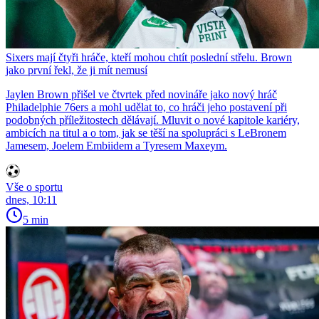
Sixers mají čtyři hráče, kteří mohou chtít poslední střelu. Brown
jako první řekl, že ji mít nemusí
Jaylen Brown přišel ve čtvrtek před novináře jako nový hráč
Philadelphie 76ers a mohl udělat to, co hráči jeho postavení při
podobných příležitostech dělávají. Mluvit o nové kapitole kariéry,
ambicích na titul a o tom, jak se těší na spolupráci s LeBronem
Jamesem, Joelem Embiidem a Tyresem Maxeym.
Vše o sportu
dnes, 10:11
5 min