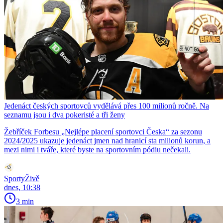
Jedenáct českých sportovců vydělává přes 100 milionů ročně. Na
seznamu jsou i dva pokeristé a tři ženy
Žebříček Forbesu „Nejlépe placení sportovci Česka“ za sezonu
2024/2025 ukazuje jedenáct jmen nad hranicí sta milionů korun, a
mezi nimi i tváře, které byste na sportovním pódiu nečekali.
SportyŽivě
dnes, 10:38
3 min