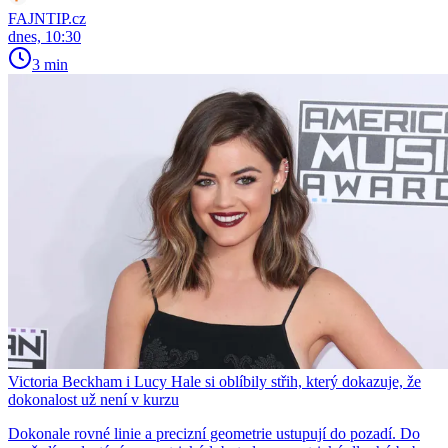
FAJNTIP.cz
dnes, 10:30
3 min
Victoria Beckham i Lucy Hale si oblíbily střih, který dokazuje, že
dokonalost už není v kurzu
Dokonale rovné linie a precizní geometrie ustupují do pozadí. Do