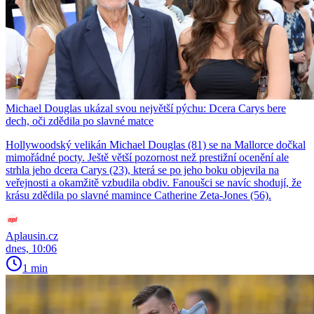
Michael Douglas ukázal svou největší pýchu: Dcera Carys bere
dech, oči zdědila po slavné matce
Hollywoodský velikán Michael Douglas (81) se na Mallorce dočkal
mimořádné pocty. Ještě větší pozornost než prestižní ocenění ale
strhla jeho dcera Carys (23), která se po jeho boku objevila na
veřejnosti a okamžitě vzbudila obdiv. Fanoušci se navíc shodují, že
krásu zdědila po slavné mamince Catherine Zeta-Jones (56).
Aplausin.cz
dnes, 10:06
1 min