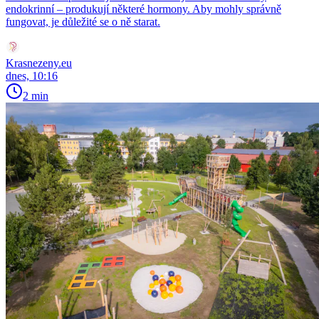
endokrinní – produkují některé hormony. Aby mohly správně
fungovat, je důležité se o ně starat.
Krasnezeny.eu
dnes, 10:16
2 min