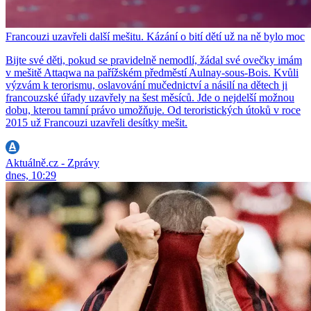
Francouzi uzavřeli další mešitu. Kázání o bití dětí už na ně bylo moc
Bijte své děti, pokud se pravidelně nemodlí, žádal své ovečky imám
v mešitě Attaqwa na pařížském předměstí Aulnay-sous-Bois. Kvůli
výzvám k terorismu, oslavování mučednictví a násilí na dětech ji
francouzské úřady uzavřely na šest měsíců. Jde o nejdelší možnou
dobu, kterou tamní právo umožňuje. Od teroristických útoků v roce
2015 už Francouzi uzavřeli desítky mešit.
Aktuálně.cz - Zprávy
dnes, 10:29