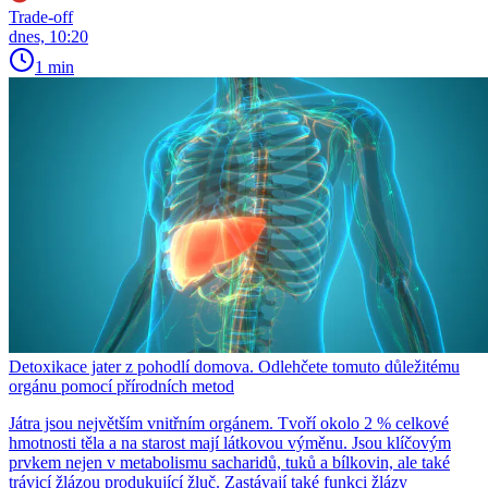
Trade-off
dnes, 10:20
1 min
Detoxikace jater z pohodlí domova. Odlehčete tomuto důležitému
orgánu pomocí přírodních metod
Játra jsou největším vnitřním orgánem. Tvoří okolo 2 % celkové
hmotnosti těla a na starost mají látkovou výměnu. Jsou klíčovým
prvkem nejen v metabolismu sacharidů, tuků a bílkovin, ale také
trávicí žlázou produkující žluč. Zastávají také funkci žlázy