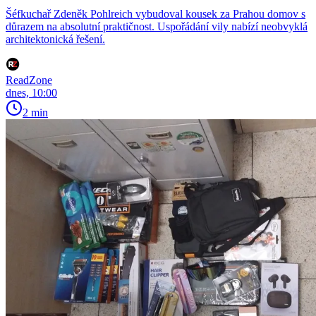
Šéfkuchař Zdeněk Pohlreich vybudoval kousek za Prahou domov s
důrazem na absolutní praktičnost. Uspořádání vily nabízí neobvyklá
architektonická řešení.
ReadZone
dnes, 10:00
2 min