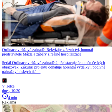
Ordinace v růžové zahradě: Rekvizity z řeznictví, honorář
představitele Mázla a záběry z reálné hospitalizace
Seriál Ordinace v růžové zahradě 2 představuje fenomén českých
obrazovek. Zákulisí projektu odhaluje horentní výdělky i podivné
náhražky lidských tkání.
V Telce
dnes, 10:20
4 min
Reklama