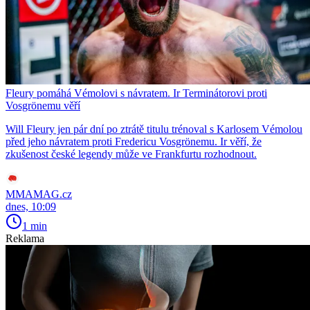
Fleury pomáhá Vémolovi s návratem. Ir Terminátorovi proti
Vosgrönemu věří
Will Fleury jen pár dní po ztrátě titulu trénoval s Karlosem Vémolou
před jeho návratem proti Fredericu Vosgrönemu. Ir věří, že
zkušenost české legendy může ve Frankfurtu rozhodnout.
MMAMAG.cz
dnes, 10:09
1 min
Reklama