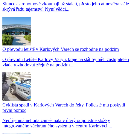
Slunce astronomové zkoumají už staletí, přesto jeho atmosféra stále
skrývá řadu tajemství. Nyní vědci...
O převodu letiště v Karlových Varech se rozhodne na podzim
O převodu Letiště Karlovy Vary z kraje na stát by měli zastupitelé i
vláda rozhodovat zřejmě na podzim....
Cyklista spadl v Karlových Varech do řeky. Policisté mu poskytli
první pomoc
Nepříjemná nehoda zaměstnala v úterý odpoledne složky
integrovaného záchranného systému v centru Karlových...