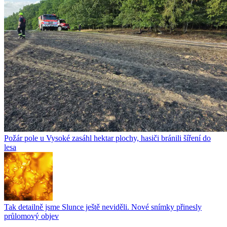
Požár pole u Vysoké zasáhl hektar plochy, hasiči bránili šíření do
lesa
Tak detailně jsme Slunce ještě neviděli. Nové snímky přinesly
průlomový objev