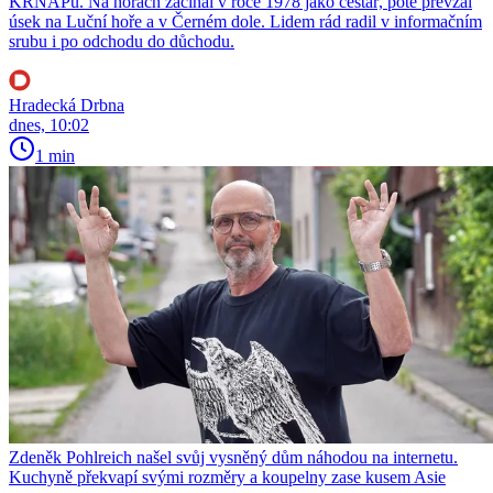
KRNAPu. Na horách začínal v roce 1978 jako cestář, poté převzal
úsek na Luční hoře a v Černém dole. Lidem rád radil v informačním
srubu i po odchodu do důchodu.
Hradecká Drbna
dnes, 10:02
1 min
Zdeněk Pohlreich našel svůj vysněný dům náhodou na internetu.
Kuchyně překvapí svými rozměry a koupelny zase kusem Asie