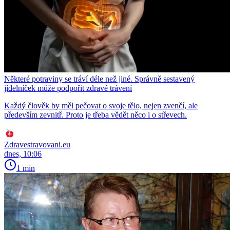
Některé potraviny se tráví déle než jiné. Správně sestavený
jídelníček může podpořit zdravé trávení
Každý člověk by měl pečovat o svoje tělo, nejen zvenčí, ale
především zevnitř. Proto je třeba vědět něco i o střevech.
Zdravestravovani.eu
dnes, 10:06
1 min