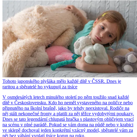
Tohoto japonského plyšáka mělo každé dítě v ČSSR. Dnes je
raritou a sběratelé ho vykupují za tisíce
V osmdesátých letech minulého století po něm toužilo snad každé
dítě v Československu. Kdo ho neměl vystaveného na poličce nebo
připnutého na školní brašně, jako by tehdy neexistoval. Rodiče na
něj stáli nekonečné fronty a platili za něj těžce vydobytými poukazy.
Dnes se tato legendární chlupatá hračka s plastovým obličejem vrací
na scénu v plné parádě. Pokud se vám doma na půdě nebo v krabici
ve sklepě dochoval jeden konkrétní vzácný model, sběratelé vám za
něj bez váhání vyplatí tisíce korun na ruku.