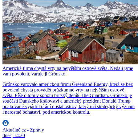
Americká firma chystá vrty na největším ostrově světa. Nedali jsme
vám povolení, varuje ji Grónsko
Grónsko varovalo americkou firmu Greenland Energy, která se bez
povolení chystá provádět průzkumné vrty na největším ostrově
světa. Píše o tom v sobotu britský deník The Guardian. Grónsko je
součástí Dánského království a americký prezident Donald Trump
opakovaně vyjádřil přání dostat ostrov, který má strategický význam
i nerostné bohatství, pod americkou kontrolu.
Aktuálně.cz - Zprávy
dnes, 14:30