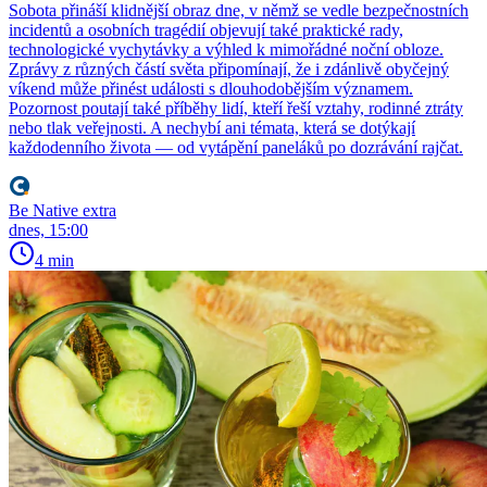
Sobota přináší klidnější obraz dne, v němž se vedle bezpečnostních
incidentů a osobních tragédií objevují také praktické rady,
technologické vychytávky a výhled k mimořádné noční obloze.
Zprávy z různých částí světa připomínají, že i zdánlivě obyčejný
víkend může přinést události s dlouhodobějším významem.
Pozornost poutají také příběhy lidí, kteří řeší vztahy, rodinné ztráty
nebo tlak veřejnosti. A nechybí ani témata, která se dotýkají
každodenního života — od vytápění paneláků po dozrávání rajčat.
Be Native extra
dnes, 15:00
4 min