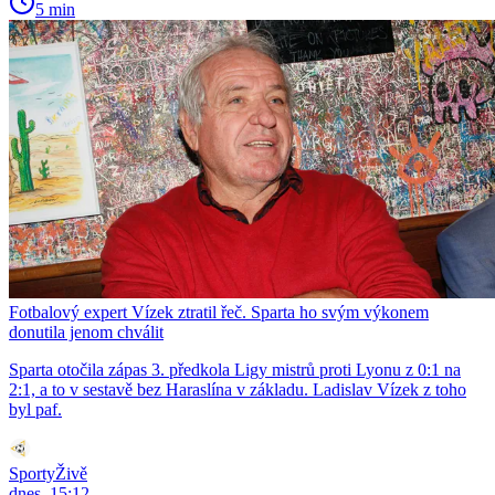
5 min
Fotbalový expert Vízek ztratil řeč. Sparta ho svým výkonem
donutila jenom chválit
Sparta otočila zápas 3. předkola Ligy mistrů proti Lyonu z 0:1 na
2:1, a to v sestavě bez Haraslína v základu. Ladislav Vízek z toho
byl paf.
SportyŽivě
dnes, 15:12