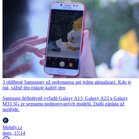
3 oblíbené Samsungy už nedostanou ani jednu aktualizaci. Kdo je
má, vážně tím riskuje každý den
Samsung definitivně vyřadil Galaxy A13, Galaxy A23 a Galaxy
M33 5G ze seznamu podporovaných modelů. Další záplata už
nepřijde.
Mobify.cz
dnes, 15:14