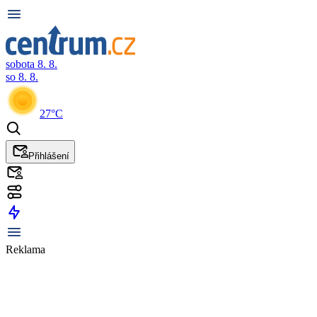
sobota 8. 8.
so 8. 8.
27°C
Přihlášení
Reklama