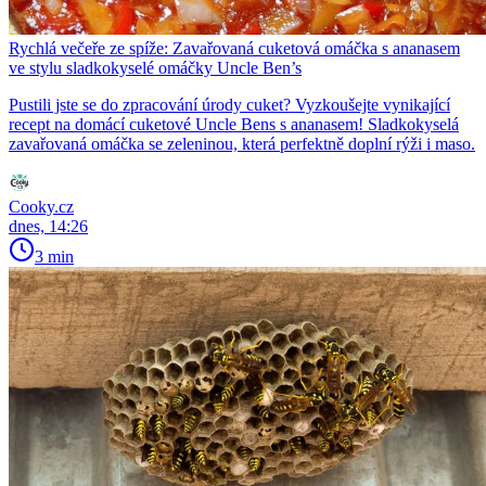
Rychlá večeře ze spíže: Zavařovaná cuketová omáčka s ananasem
ve stylu sladkokyselé omáčky Uncle Ben’s
Pustili jste se do zpracování úrody cuket? Vyzkoušejte vynikající
recept na domácí cuketové Uncle Bens s ananasem! Sladkokyselá
zavařovaná omáčka se zeleninou, která perfektně doplní rýži i maso.
Cooky.cz
dnes, 14:26
3 min