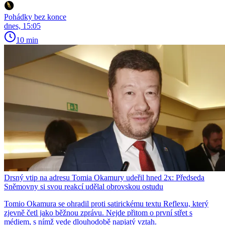
Pohádky bez konce
dnes, 15:05
10 min
Drsný vtip na adresu Tomia Okamury udeřil hned 2x: Předseda
Sněmovny si svou reakcí udělal obrovskou ostudu
Tomio Okamura se ohradil proti satirickému textu Reflexu, který
zjevně četl jako běžnou zprávu. Nejde přitom o první střet s
médiem, s nímž vede dlouhodobě napjatý vztah.