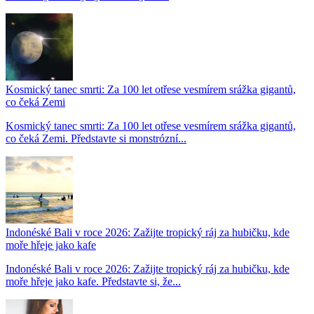
Kosmický tanec smrti: Za 100 let otřese vesmírem srážka gigantů,
co čeká Zemi
Kosmický tanec smrti: Za 100 let otřese vesmírem srážka gigantů,
co čeká Zemi. Představte si monstrózní...
Indonéské Bali v roce 2026: Zažijte tropický ráj za hubičku, kde
moře hřeje jako kafe
Indonéské Bali v roce 2026: Zažijte tropický ráj za hubičku, kde
moře hřeje jako kafe. Představte si, že...