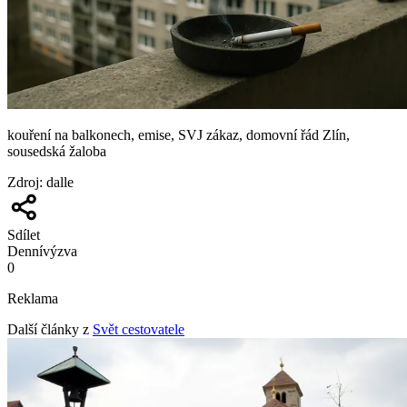
kouření na balkonech, emise, SVJ zákaz, domovní řád Zlín,
sousedská žaloba
Zdroj
:
dalle
Sdílet
Denní
výzva
0
Reklama
Další články z
Svět cestovatele