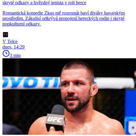
skryté odkazy a hvězdný tenista v roli herce
Romantická komedie Zkus mě rozesmát baví diváky havajským
prostředím. Zákulisí odkrývá propojení hereckých rodin i skryté
popkulturní odkazy.
V Telce
dnes, 14:29
3 min