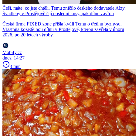
Češi, máte, co jste chtěli. Temu zničilo českého dodavatele Alzy.
Švadleny v Prostějově šijí poslední kusy, pak dílnu zavřou
Česká firma FIXED.zone přišla kvůli Temu o třetinu byznysu.
Vlastnila kožedělnou dílnu v Prostějově, kterou zavřela v únoru
2026, po 20 letech výroby.
Mobify.cz
dnes, 14:27
3 min