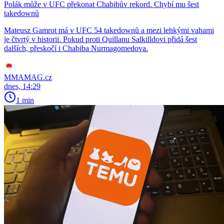
Polák může v UFC překonat Chabibův rekord. Chybí mu šest
takedownů
Mateusz Gamrot má v UFC 54 takedownů a mezi lehkými vahami
je čtvrtý v historii. Pokud proti Quillanu Salkilldovi přidá šest
dalších, přeskočí i Chabiba Nurmagomedova.
MMAMAG.cz
dnes, 14:29
1 min