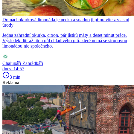
Domácí okurková limonáda je pecka a snadno ji připravíte z vlastní
úrody
Jedna zahradní okurka, citron, pár lístků máty a deset minut práce.
Výsledek: litr až litr a půl chladivého pití, které nemá se sirupovou
limonádou nic společného.
Chalupáři-Zahrádkáři
dnes, 14:57
3 min
Reklama