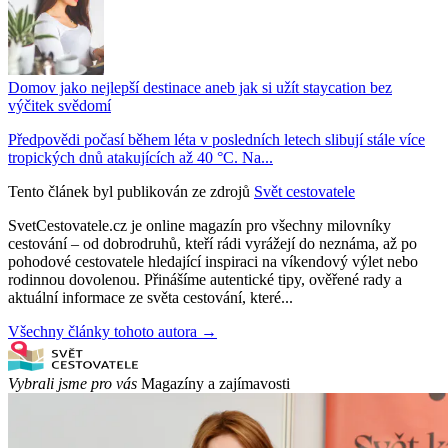
Domov jako nejlepší destinace aneb jak si užít staycation bez
výčitek svědomí
Předpovědi počasí během léta v posledních letech slibují stále více
tropických dnů atakujících až 40 °C. Na...
Tento článek byl publikován ze zdrojů
Svět cestovatele
SvetCestovatele.cz je online magazín pro všechny milovníky
cestování – od dobrodruhů, kteří rádi vyrážejí do neznáma, až po
pohodové cestovatele hledající inspiraci na víkendový výlet nebo
rodinnou dovolenou. Přinášíme autentické tipy, ověřené rady a
aktuální informace ze světa cestování, které...
Všechny články tohoto autora →
Vybrali jsme pro vás
Magazíny a zajímavosti