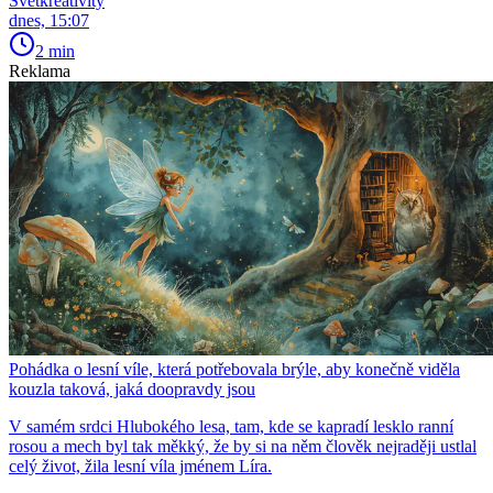
Světkreativity
dnes, 15:07
2 min
Reklama
Pohádka o lesní víle, která potřebovala brýle, aby konečně viděla
kouzla taková, jaká doopravdy jsou
V samém srdci Hlubokého lesa, tam, kde se kapradí lesklo ranní
rosou a mech byl tak měkký, že by si na něm člověk nejraději ustlal
celý život, žila lesní víla jménem Líra.