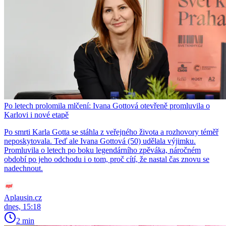
Po letech prolomila mlčení: Ivana Gottová otevřeně promluvila o
Karlovi i nové etapě
Po smrti Karla Gotta se stáhla z veřejného života a rozhovory téměř
neposkytovala. Teď ale Ivana Gottová (50) udělala výjimku.
Promluvila o letech po boku legendárního zpěváka, náročném
období po jeho odchodu i o tom, proč cítí, že nastal čas znovu se
nadechnout.
Aplausin.cz
dnes, 15:18
2 min