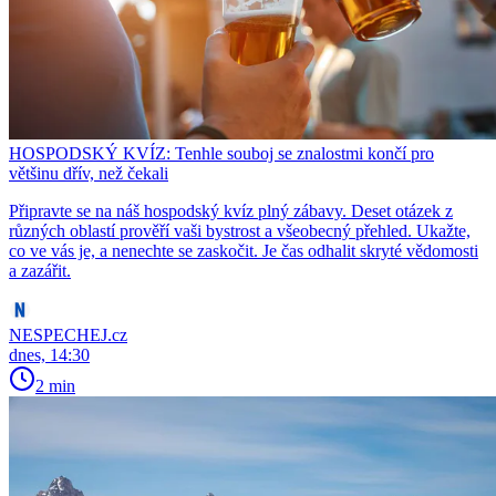
HOSPODSKÝ KVÍZ: Tenhle souboj se znalostmi končí pro
většinu dřív, než čekali
Připravte se na náš hospodský kvíz plný zábavy. Deset otázek z
různých oblastí prověří vaši bystrost a všeobecný přehled. Ukažte,
co ve vás je, a nenechte se zaskočit. Je čas odhalit skryté vědomosti
a zazářit.
NESPECHEJ.cz
dnes, 14:30
2 min