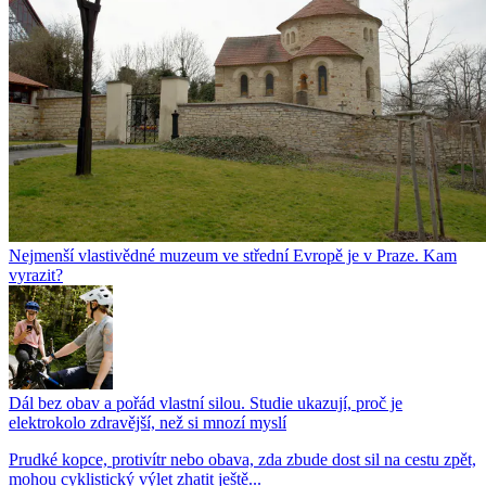
Nejmenší vlastivědné muzeum ve střední Evropě je v Praze. Kam
vyrazit?
Dál bez obav a pořád vlastní silou. Studie ukazují, proč je
elektrokolo zdravější, než si mnozí myslí
Prudké kopce, protivítr nebo obava, zda zbude dost sil na cestu zpět,
mohou cyklistický výlet zhatit ještě...