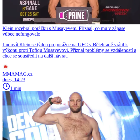
Klein rozebral porážku s Musayevem. Přiznal, co mu v zápase
vůbec nefungovalo
Ľudovít Klein se týden po porážce na UFC v Bělehradě vrátil k
výkonu proti Tofiqu Musayevovi. Přiznal problémy se vzdáleností a
chce se soustředit na další návrat.
MMAMAG.cz
dnes, 14:23
1 min