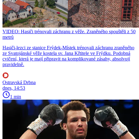
VIDEO: Hasiči trénovali záchranu z věže. Zraněného spouštěli z 50
metrů
Hasiči-lezci ze stanice Frýdek-Místek trénovali záchranu zraněného
ze Svatojánské věže kostela sv. Jana Křtitele ve Frýdku. Podobná
cvičení, která je mají připravit na komplikované zásahy, absolvují
pravidelně.
Ostravská Drbna
dnes, 14:53
1 min