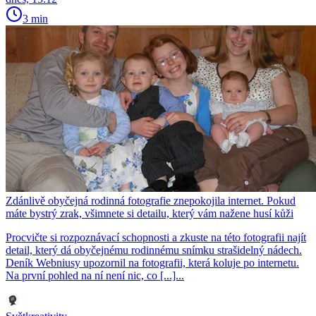
3 min
Zdánlivě obyčejná rodinná fotografie znepokojila internet. Pokud
máte bystrý zrak, všimnete si detailu, který vám nažene husí kůži
Procvičte si rozpoznávací schopnosti a zkuste na této fotografii najít
detail, který dá obyčejnému rodinnému snímku strašidelný nádech.
Deník Webniusy upozornil na fotografii, která koluje po internetu.
Na první pohled na ní není nic, co [...]...