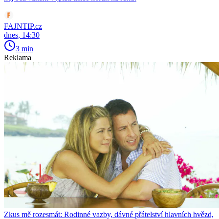
FAJNTIP.cz
dnes, 14:30
3 min
Reklama
Zkus mě rozesmát: Rodinné vazby, dávné přátelství hlavních hvězd,