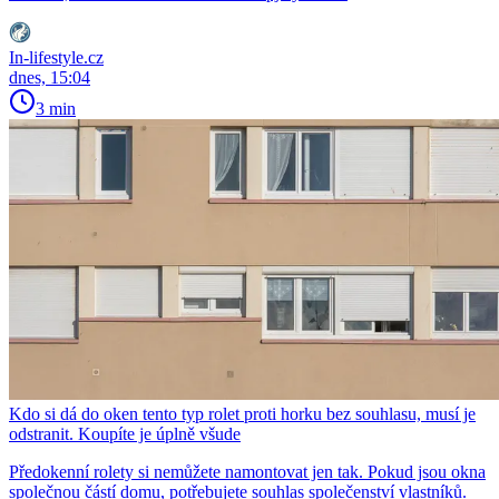
In-lifestyle.cz
dnes, 15:04
3 min
Kdo si dá do oken tento typ rolet proti horku bez souhlasu, musí je
odstranit. Koupíte je úplně všude
Předokenní rolety si nemůžete namontovat jen tak. Pokud jsou okna
společnou částí domu, potřebujete souhlas společenství vlastníků.