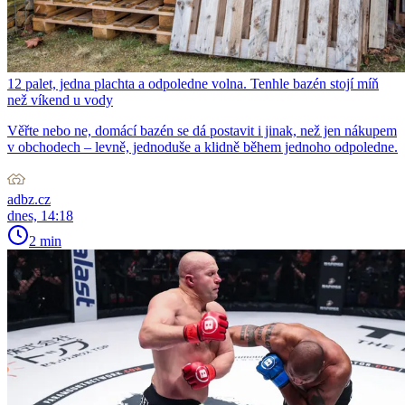
12 palet, jedna plachta a odpoledne volna. Tenhle bazén stojí míň
než víkend u vody
Věřte nebo ne, domácí bazén se dá postavit i jinak, než jen nákupem
v obchodech – levně, jednoduše a klidně během jednoho odpoledne.
adbz.cz
dnes, 14:18
2 min