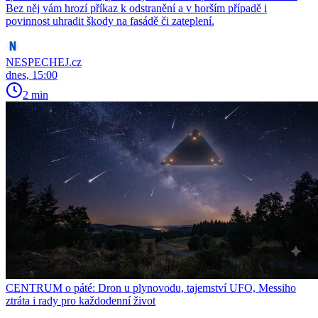
Bez něj vám hrozí příkaz k odstranění a v horším případě i
povinnost uhradit škody na fasádě či zateplení.
NESPECHEJ.cz
dnes, 15:00
2 min
CENTRUM o páté: Dron u plynovodu, tajemství UFO, Messiho
ztráta i rady pro každodenní život