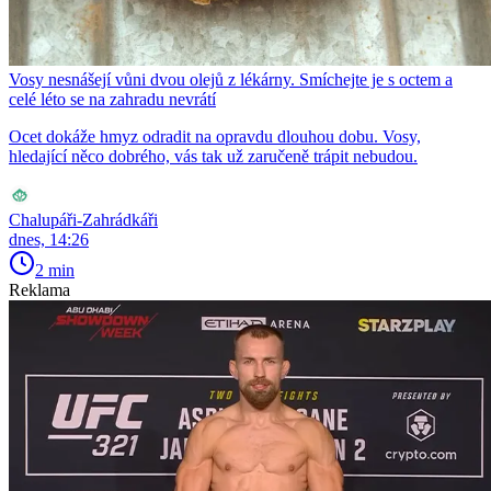
Vosy nesnášejí vůni dvou olejů z lékárny. Smíchejte je s octem a
celé léto se na zahradu nevrátí
Ocet dokáže hmyz odradit na opravdu dlouhou dobu. Vosy,
hledající něco dobrého, vás tak už zaručeně trápit nebudou.
Chalupáři-Zahrádkáři
dnes, 14:26
2 min
Reklama