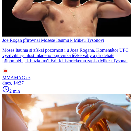
Joe Rogan přirovnal Mosese Itaumu k Mikeu Tysonovi
Moses Itauma si získal pozornost i u Joea Rogana. Komentátor UFC
vyzdvihl rychlost mladého bojovníka těžké váhy a při debatě
připomněl, jak blízko měl Brit k historickému zápisu Mikea Tysona.
MMAMAG.cz
dnes, 14:37
2 min