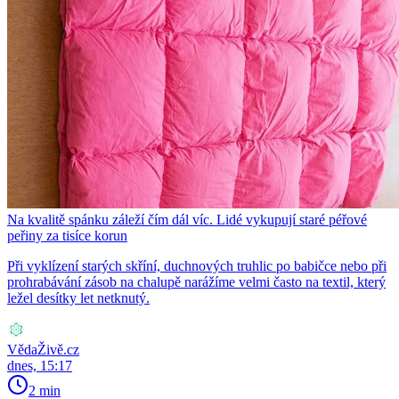
Na kvalitě spánku záleží čím dál víc. Lidé vykupují staré péřové
peřiny za tisíce korun
Při vyklízení starých skříní, duchnových truhlic po babičce nebo při
prohrabávání zásob na chalupě narážíme velmi často na textil, který
ležel desítky let netknutý.
VědaŽivě.cz
dnes, 15:17
2 min