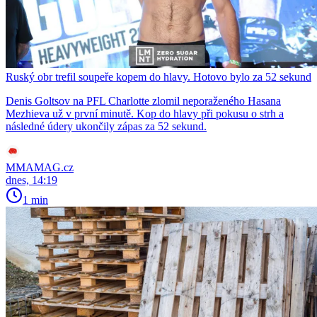
Ruský obr trefil soupeře kopem do hlavy. Hotovo bylo za 52 sekund
Denis Goltsov na PFL Charlotte zlomil neporaženého Hasana
Mezhieva už v první minutě. Kop do hlavy při pokusu o strh a
následné údery ukončily zápas za 52 sekund.
MMAMAG.cz
dnes, 14:19
1 min