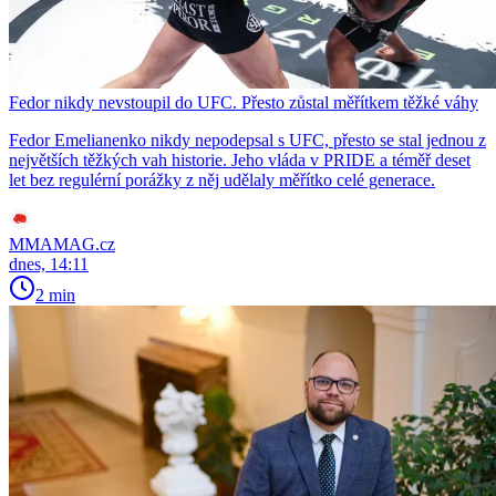
Fedor nikdy nevstoupil do UFC. Přesto zůstal měřítkem těžké váhy
Fedor Emelianenko nikdy nepodepsal s UFC, přesto se stal jednou z
největších těžkých vah historie. Jeho vláda v PRIDE a téměř deset
let bez regulérní porážky z něj udělaly měřítko celé generace.
MMAMAG.cz
dnes, 14:11
2 min