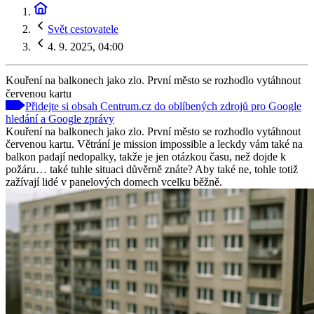
Svět cestovatele
4. 9. 2025, 04:00
Kouření na balkonech jako zlo. První město se rozhodlo vytáhnout
červenou kartu
Přidejte si obsah Centrum.cz do oblíbených zdrojů pro Google
hledání a Google zprávy
Kouření na balkonech jako zlo. První město se rozhodlo vytáhnout
červenou kartu. Větrání je mission impossible a leckdy vám také na
balkon padají nedopalky, takže je jen otázkou času, než dojde k
požáru… také tuhle situaci důvěrně znáte? Aby také ne, tohle totiž
zažívají lidé v panelových domech vcelku běžně.