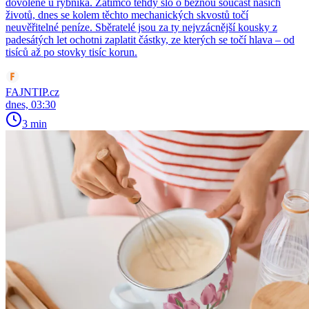
dovolené u rybníka. Zatímco tehdy šlo o běžnou součást našich
životů, dnes se kolem těchto mechanických skvostů točí
neuvěřitelné peníze. Sběratelé jsou za ty nejvzácnější kousky z
padesátých let ochotni zaplatit částky, ze kterých se točí hlava – od
tisíců až po stovky tisíc korun.
FAJNTIP.cz
dnes, 03:30
3 min