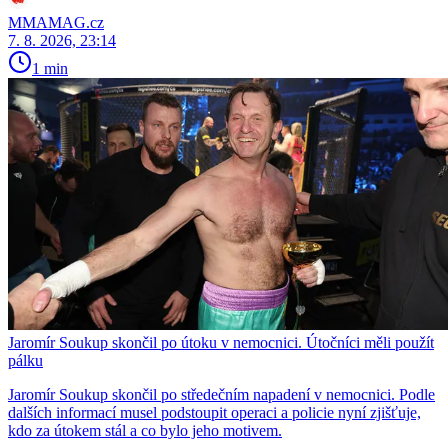
MMAMAG.cz
7. 8. 2026, 23:14
1 min
Jaromír Soukup skončil po útoku v nemocnici. Útočníci měli použít
pálku
Jaromír Soukup skončil po středečním napadení v nemocnici. Podle
dalších informací musel podstoupit operaci a policie nyní zjišťuje,
kdo za útokem stál a co bylo jeho motivem.