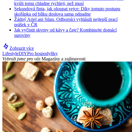
kvůli tomu chladne rychleji, než musí
Sekundová finta, jak oloupat vejce: Díky tomuto postupu
skořápka od bílku doslova sama odpadne
Žádný Ariel ani Silan. Odborníci vyhlásili nejlepší prací
prášek v ČR
Jak vyčistit skvrny od kávy a čaje? Kombinujte domácí
suroviny
Zobrazit více
Lifestyle
DIY
Pro hospodyňky
Vybrali jsme pro vás
Magazíny a zajímavosti