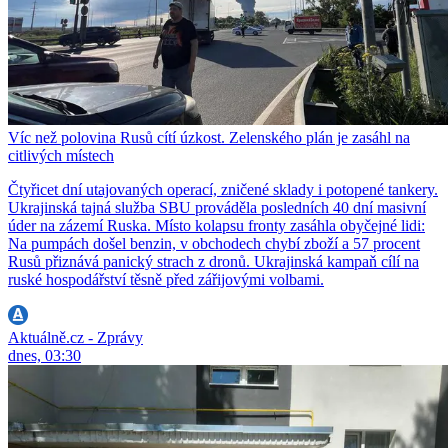
Víc než polovina Rusů cítí úzkost. Zelenského plán je zasáhl na
citlivých místech
Čtyřicet dní utajovaných operací, zničené sklady i potopené tankery.
Ukrajinská tajná služba SBU prováděla posledních 40 dní masivní
úder na zázemí Ruska. Místo kolapsu fronty zasáhla obyčejné lidi:
Na pumpách došel benzin, v obchodech chybí zboží a 57 procent
Rusů přiznává panický strach z dronů. Ukrajinská kampaň cílí na
ruské hospodářství těsně před zářijovými volbami.
Aktuálně.cz - Zprávy
dnes, 03:30