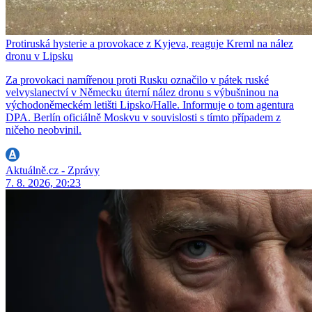
Protiruská hysterie a provokace z Kyjeva, reaguje Kreml na nález
dronu v Lipsku
Za provokaci namířenou proti Rusku označilo v pátek ruské
velvyslanectví v Německu úterní nález dronu s výbušninou na
východoněmeckém letišti Lipsko/Halle. Informuje o tom agentura
DPA. Berlín oficiálně Moskvu v souvislosti s tímto případem z
ničeho neobvinil.
Aktuálně.cz - Zprávy
7. 8. 2026, 20:23