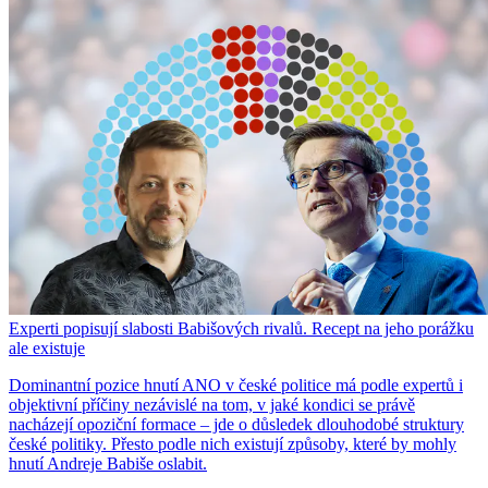
Experti popisují slabosti Babišových rivalů. Recept na jeho porážku
ale existuje
Dominantní pozice hnutí ANO v české politice má podle expertů i
objektivní příčiny nezávislé na tom, v jaké kondici se právě
nacházejí opoziční formace – jde o důsledek dlouhodobé struktury
české politiky. Přesto podle nich existují způsoby, které by mohly
hnutí Andreje Babiše oslabit.