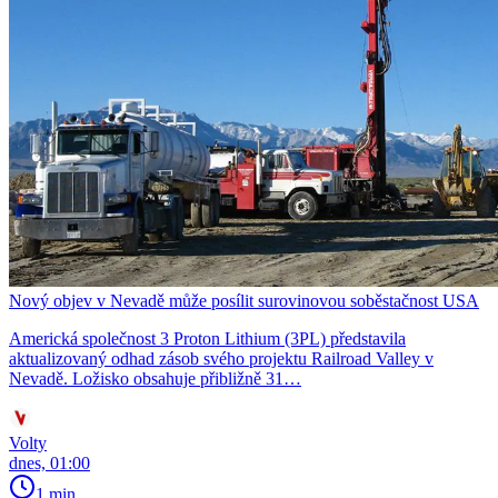
Nový objev v Nevadě může posílit surovinovou soběstačnost USA
Americká společnost 3 Proton Lithium (3PL) představila
aktualizovaný odhad zásob svého projektu Railroad Valley v
Nevadě. Ložisko obsahuje přibližně 31…
Volty
dnes, 01:00
1 min