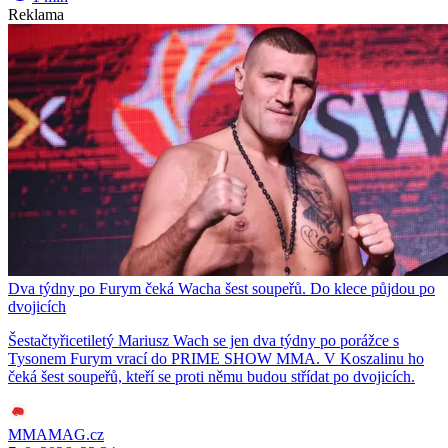
Reklama
Dva týdny po Furym čeká Wacha šest soupeřů. Do klece půjdou po
dvojicích
Šestačtyřicetiletý Mariusz Wach se jen dva týdny po porážce s
Tysonem Furym vrací do PRIME SHOW MMA. V Koszalinu ho
čeká šest soupeřů, kteří se proti němu budou střídat po dvojicích.
MMAMAG.cz