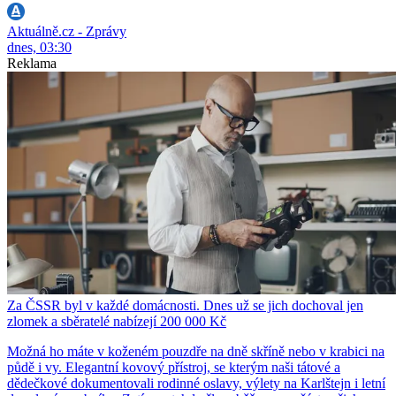
Aktuálně.cz - Zprávy
dnes, 03:30
Reklama
Za ČSSR byl v každé domácnosti. Dnes už se jich dochoval jen
zlomek a sběratelé nabízejí 200 000 Kč
Možná ho máte v koženém pouzdře na dně skříně nebo v krabici na
půdě i vy. Elegantní kovový přístroj, se kterým naši tátové a
dědečkové dokumentovali rodinné oslavy, výlety na Karlštejn i letní