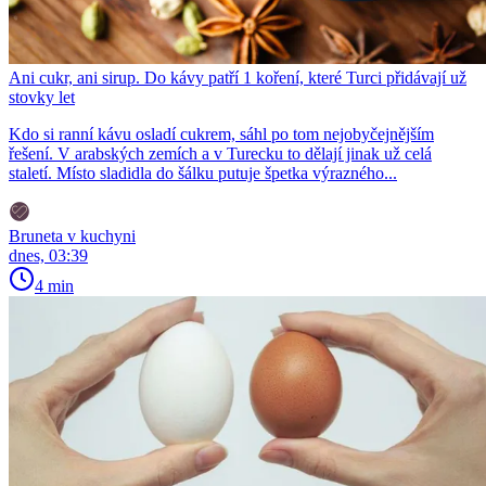
Ani cukr, ani sirup. Do kávy patří 1 koření, které Turci přidávají už
stovky let
Kdo si ranní kávu osladí cukrem, sáhl po tom nejobyčejnějším
řešení. V arabských zemích a v Turecku to dělají jinak už celá
staletí. Místo sladidla do šálku putuje špetka výrazného...
Bruneta v kuchyni
dnes, 03:39
4 min