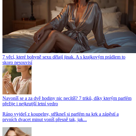
7 věcí, které bohyně sexu dělají jinak. A s krajkovým prádlem to
skoro nesouvisí
Navoníš se a za dvě hodiny nic necítíš? 7 triků, díky kterým parfém
přežije i nejkrutjší letní vedro
Ráno vyjdeš z koupelny, stříkneš si parfém na krk a zápěstí a
prvních dvacet minut voníš přesně tak, jak...