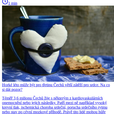
1 min
Horké léto může být pro třetinu Čechů větší zátěží pro srdce. Na co
si dát pozor?
Téměř 3,6 milionu Čechů žije s některým z kardiovaskulárních
onemocnění nebo jejich následky. Patří mezi ně například vysoký
krevní tlak, ischemická choroba srdeční, porucha srdečního rytmu
nebo stav po cévní mozkové příhodě. Právě tito lidé mohou hůře