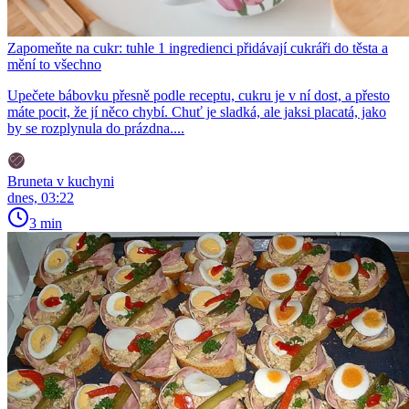
Zapomeňte na cukr: tuhle 1 ingredienci přidávají cukráři do těsta a
mění to všechno
Upečete bábovku přesně podle receptu, cukru je v ní dost, a přesto
máte pocit, že jí něco chybí. Chuť je sladká, ale jaksi placatá, jako
by se rozplynula do prázdna....
Bruneta v kuchyni
dnes, 03:22
3 min