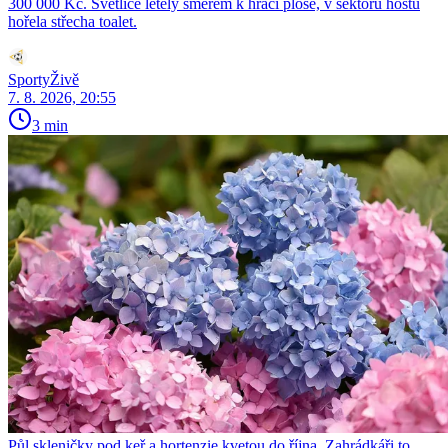
300 000 Kč. Světlice letěly směrem k hrací ploše, v sektoru hostů
hořela střecha toalet.
SportyŽivě
7. 8. 2026, 20:55
3 min
Půl skleničky pod keř a hortenzie kvetou do října. Zahrádkáři to