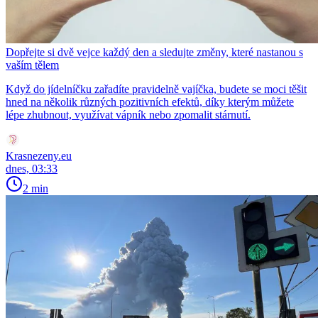
Dopřejte si dvě vejce každý den a sledujte změny, které nastanou s
vaším tělem
Když do jídelníčku zařadíte pravidelně vajíčka, budete se moci těšit
hned na několik různých pozitivních efektů, díky kterým můžete
lépe zhubnout, využívat vápník nebo zpomalit stárnutí.
Krasnezeny.eu
dnes, 03:33
2 min