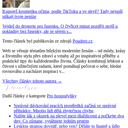
Kupuješ kosmetiku očima, podle TikToku a ve slevě? Tady nejspíš
utíkají tvoje peníze
Vejdeš do drogerie pro řasenku. O čtyřicet minut později stojíš u
pokladny bez řasenky, ale se sérem s...
Tento článek byl publikován ze zdrojů
Poudree.cz
Web se věnuje tématům blízkým moderním ženám – od módy, krásy
a životního stylu přes zdraví a vztahy až po inspirativní příběhy a
praktické tipy do každodenního života. Články kombinují lehkost a
čtivost s užitečnými radami, které pomáhají pečovat o sebe, hledat
rovnováhu a nacházet inspiraci v...
Všechny články tohoto autora →
Další články z kategorie
Pro hospodyňky
Správné dávkování pracích prostředků začíná ve správné
přihrádce. Mnoho lidí dělá zbytečnou chybu
Nalijte lák z okurek na plevel mezi dlaždicemi a počkejte dva
dny. Co zůstane, vytáhnete jedním prstem
Lesklou stranou dovnitř, nebo ven? Děláte to špatně a jídlo