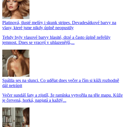
Platinová, tlusté melíry i skunk stripes. Devadesátkové barvy na
vlasy, které jsme nikdy úplně neopustily
Tehdy byly vlasové barvy hlasité, drzé a často úplně neřešily
jemnost. Dnes se vracejí v uhlazenější,...
Spálila ses na slunci. Co udělat dnes večer a čím si kůži rozhodně
dál netrápit
Večer sundáš šaty a zjistíš, že ramínka vytvořila na těle mapu. Kůže
je červená, horká, napjatá a každý...