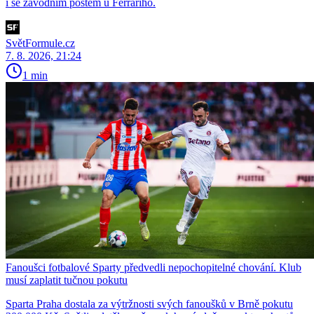
i se závodním postem u Ferrariho.
SvětFormule.cz
7. 8. 2026, 21:24
1 min
Fanoušci fotbalové Sparty předvedli nepochopitelné chování. Klub
musí zaplatit tučnou pokutu
Sparta Praha dostala za výtržnosti svých fanoušků v Brně pokutu