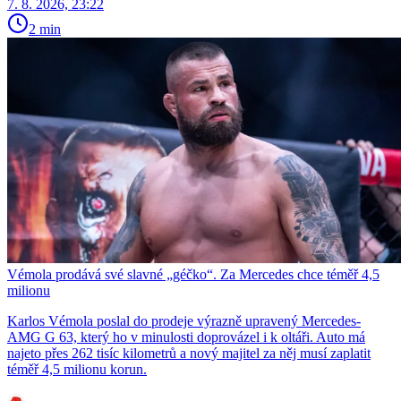
7. 8. 2026, 23:22
2 min
Vémola prodává své slavné „géčko“. Za Mercedes chce téměř 4,5
milionu
Karlos Vémola poslal do prodeje výrazně upravený Mercedes-
AMG G 63, který ho v minulosti doprovázel i k oltáři. Auto má
najeto přes 262 tisíc kilometrů a nový majitel za něj musí zaplatit
téměř 4,5 milionu korun.