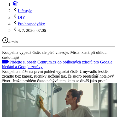
Lifestyle
DIY
Pro hospodyňky
4. 7. 2026, 07:06
4 min
Koupelna vypadá čistě, ale pleť ví svoje. Místa, která při úklidu
často míjíš
Přidejte si obsah Centrum.cz do oblíbených zdrojů pro Google
hledání a Google zprávy
Koupelna může na první pohled vypadat čistě. Umyvadlo lesklé,
zrcadlo bez kapek, ručníky složené tak, že skoro předstíráš hotelový
život. Jenže problém často nebývá tam, kam se díváš jako první.