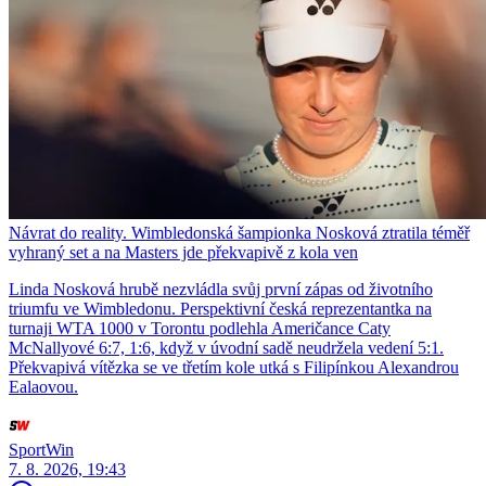
Návrat do reality. Wimbledonská šampionka Nosková ztratila téměř
vyhraný set a na Masters jde překvapivě z kola ven
Linda Nosková hrubě nezvládla svůj první zápas od životního
triumfu ve Wimbledonu. Perspektivní česká reprezentantka na
turnaji WTA 1000 v Torontu podlehla Američance Caty
McNallyové 6:7, 1:6, když v úvodní sadě neudržela vedení 5:1.
Překvapivá vítězka se ve třetím kole utká s Filipínkou Alexandrou
Ealaovou.
SportWin
7. 8. 2026, 19:43