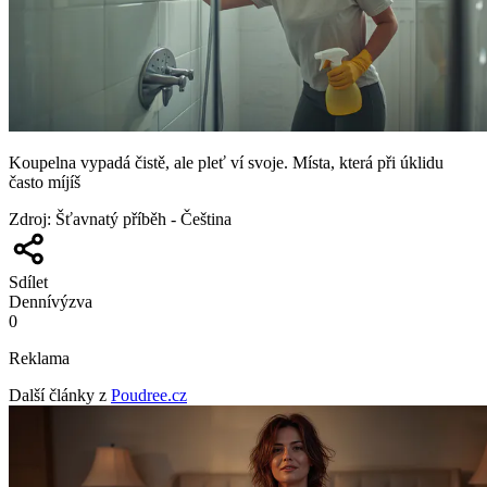
Koupelna vypadá čistě, ale pleť ví svoje. Místa, která při úklidu
často míjíš
Zdroj
:
Šťavnatý příběh - Čeština
Sdílet
Denní
výzva
0
Reklama
Další články z
Poudree.cz