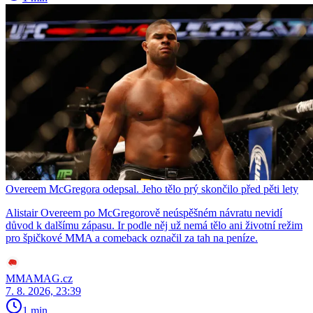
Overeem McGregora odepsal. Jeho tělo prý skončilo před pěti lety
Alistair Overeem po McGregorově neúspěšném návratu nevidí
důvod k dalšímu zápasu. Ir podle něj už nemá tělo ani životní režim
pro špičkové MMA a comeback označil za tah na peníze.
MMAMAG.cz
7. 8. 2026, 23:39
1 min