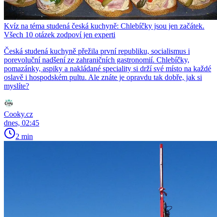
Kvíz na téma studená česká kuchyně: Chlebíčky jsou jen začátek.
Všech 10 otázek zodpoví jen experti
Česká studená kuchyně přežila první republiku, socialismus i
porevoluční nadšení ze zahraničních gastronomií. Chlebíčky,
pomazánky, aspiky a nakládané speciality si drží své místo na každé
oslavě i hospodském pultu. Ale znáte je opravdu tak dobře, jak si
myslíte?
Cooky.cz
dnes, 02:45
2 min