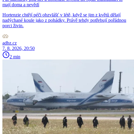
mají doma a nevědí
Hortenzie chtějí péči obzvlášť v létě, když se jim z květů dělají
nadýchané koule jako z pohádky. Právě tehdy potřebují pořádnou
porci živin.
adbz.cz
7. 8. 2026, 20:50
2 min