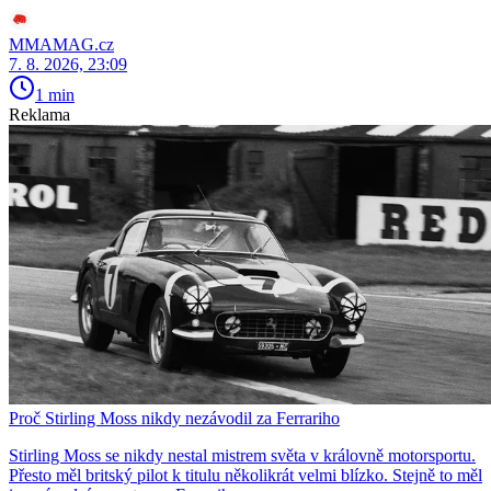
MMAMAG.cz
7. 8. 2026, 23:09
1 min
Reklama
Proč Stirling Moss nikdy nezávodil za Ferrariho
Stirling Moss se nikdy nestal mistrem světa v královně motorsportu.
Přesto měl britský pilot k titulu několikrát velmi blízko. Stejně to měl