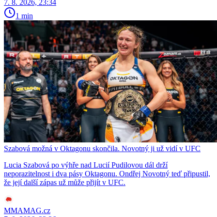
7. 8. 2026, 23:34
1 min
Szabová možná v Oktagonu skončila. Novotný ji už vidí v UFC
Lucia Szabová po výhře nad Lucií Pudilovou dál drží
neporazitelnost i dva pásy Oktagonu. Ondřej Novotný teď připustil,
že její další zápas už může přijít v UFC.
MMAMAG.cz