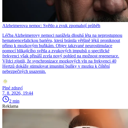
Alzheimerova nemoc: Světlo a zvuk zpomalují průběh
Léčba Alzheimerovy nemoci narážela dlouhá léta na neprostupnou
hematoencefalickou bariéru, která bránila většině léků proniknout
přímo k mozkovým buňkám. Objev takzvané neurostimulace
pomocí blikajícího světla a zvukových impulsů o specifické
frekvenci však přináší zcela nový pohled na možnost regenerace.
Vědci zjistili, že synchronizace mozkových vln na frekvenci 40
Hertzů dokáže stimulovat imunitní buňky v mozku k čištění
nebezpečných usazenin.
Plné zdraví
7. 8. 2026, 19:44
2 min
Reklama