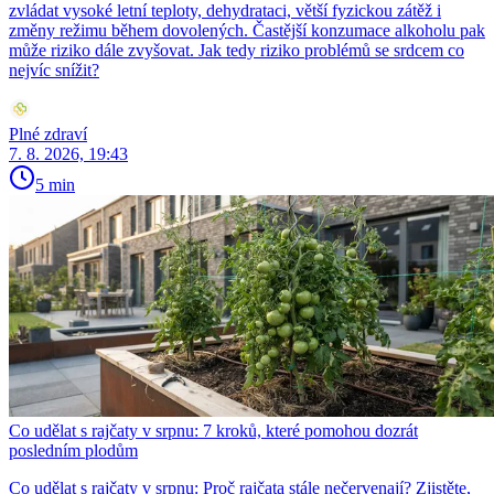
zvládat vysoké letní teploty, dehydrataci, větší fyzickou zátěž i
změny režimu během dovolených. Častější konzumace alkoholu pak
může riziko dále zvyšovat. Jak tedy riziko problémů se srdcem co
nejvíc snížit?
Plné zdraví
7. 8. 2026, 19:43
5 min
Co udělat s rajčaty v srpnu: 7 kroků, které pomohou dozrát
posledním plodům
Co udělat s rajčaty v srpnu: Proč rajčata stále nečervenají? Zjistěte,