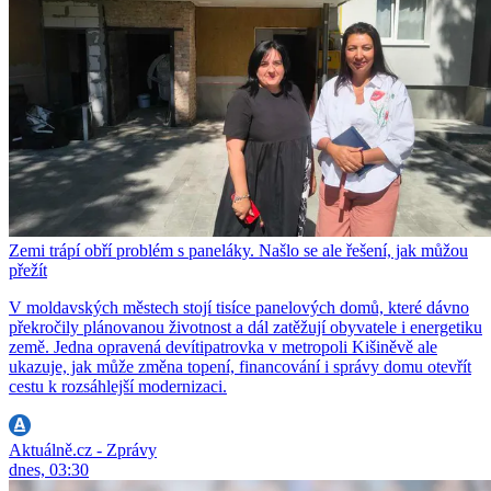
Zemi trápí obří problém s paneláky. Našlo se ale řešení, jak můžou
přežít
V moldavských městech stojí tisíce panelových domů, které dávno
překročily plánovanou životnost a dál zatěžují obyvatele i energetiku
země. Jedna opravená devítipatrovka v metropoli Kišiněvě ale
ukazuje, jak může změna topení, financování i správy domu otevřít
cestu k rozsáhlejší modernizaci.
Aktuálně.cz - Zprávy
dnes, 03:30