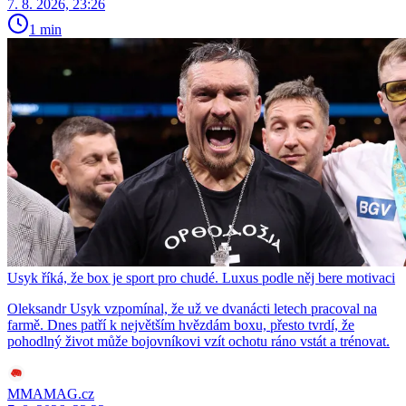
7. 8. 2026, 23:26
1 min
Usyk říká, že box je sport pro chudé. Luxus podle něj bere motivaci
Oleksandr Usyk vzpomínal, že už ve dvanácti letech pracoval na
farmě. Dnes patří k největším hvězdám boxu, přesto tvrdí, že
pohodlný život může bojovníkovi vzít ochotu ráno vstát a trénovat.
MMAMAG.cz