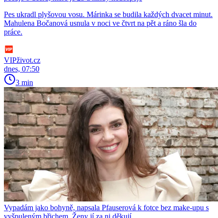
Pes ukradl plyšovou vosu. Márinka se budila každých dvacet minut.
Mahulena Bočanová usnula v noci ve čtvrt na pět a ráno šla do
práce.
VIPživot.cz
dnes, 07:50
3 min
Vypadám jako bohyně, napsala Pfauserová k fotce bez make-upu s
vyšpuleným břichem. Ženy jí za ni děkují