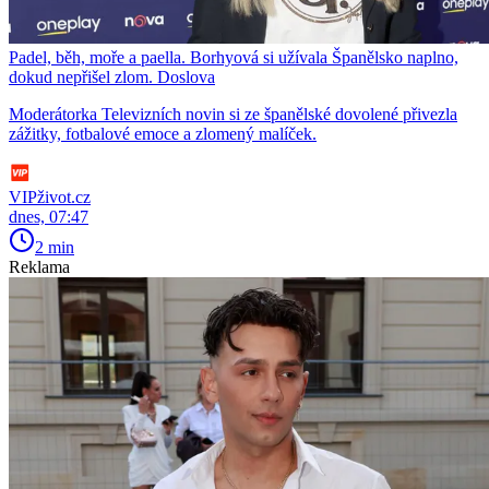
Padel, běh, moře a paella. Borhyová si užívala Španělsko naplno,
dokud nepřišel zlom. Doslova
Moderátorka Televizních novin si ze španělské dovolené přivezla
zážitky, fotbalové emoce a zlomený malíček.
VIPživot.cz
dnes, 07:47
2 min
Reklama