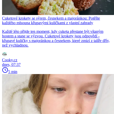
Cuketové krokety se sýrem, česnekem a majoránkou: Potěšte
každého mlsouna křupavými kuličkami z vlastní zahrady
Každé léto přijde ten moment, kdy cuketa přestane být vítaným
hostem a stane se výzvou. Cuketové krokety jsou odpovědí -
křupavé kuličky s majoránkou a česnekem, které zmizí z talíře dřív,
než vychladnou.
Cooky.cz
dnes, 07:37
5 min