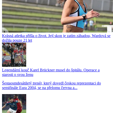
Krásná atletka přišla o život. Její skon je zatím záhadou, Wardová se
dožila pouze 21 let
Legendární kouč Karel Brückner musel do špitálu. Operace a
starosti o svou ženu
Šestaosmdesátiletý trenér, který dovedl českou reprezentaci do
semifinále Eura 2004, se na přelomu června a...