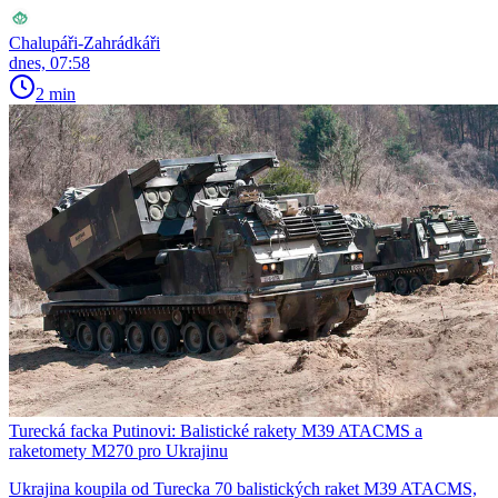
Chalupáři-Zahrádkáři
dnes, 07:58
2 min
Turecká facka Putinovi: Balistické rakety M39 ATACMS a
raketomety M270 pro Ukrajinu
Ukrajina koupila od Turecka 70 balistických raket M39 ATACMS,