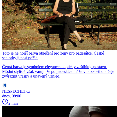
Toto je nejhorší barva oblečení pro ženy pro padesátce. České
seniorky ji nosí pořád
Černá barva je symbolem elegance a opticky zeštíhluje postavu.
Módní stylisté však varují, že po padesátce může v blízkosti obličeje
zvýraznit vrásky a unavený vzhled.
NESPECHEJ.cz
dnes, 08:00
2 min