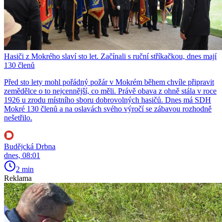
Hasiči z Mokrého slaví sto let. Začínali s ruční stříkačkou, dnes mají
130 členů
Před sto lety mohl pořádný požár v Mokrém během chvíle připravit
zemědělce o to nejcennější, co měli. Právě obava z ohně stála v roce
1926 u zrodu místního sboru dobrovolných hasičů. Dnes má SDH
Mokré 130 členů a na oslavách svého výročí se zábavou rozhodně
nešetřilo.
Budějcká Drbna
dnes, 08:01
2 min
Reklama