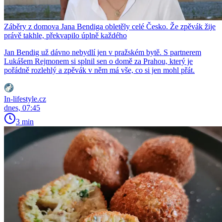
Záběry z domova Jana Bendiga obletěly celé Česko. Že zpěvák žije
právě takhle, překvapilo úplně každého
Jan Bendig už dávno nebydlí jen v pražském bytě. S partnerem
Lukášem Rejmonem si splnil sen o domě za Prahou, který je
pořádně rozlehlý a zpěvák v něm má vše, co si jen mohl přát.
In-lifestyle.cz
dnes, 07:45
3 min