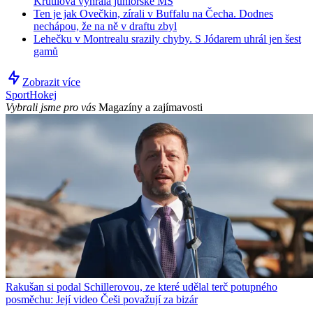
Krutilová vyhrála juniorské MS
Ten je jak Ovečkin, zírali v Buffalu na Čecha. Dodnes
nechápou, že na ně v draftu zbyl
Lehečku v Montrealu srazily chyby. S Jódarem uhrál jen šest
gamů
Zobrazit více
Sport
Hokej
Vybrali jsme pro vás
Magazíny a zajímavosti
Rakušan si podal Schillerovou, ze které udělal terč potupného
posměchu: Její video Češi považují za bizár