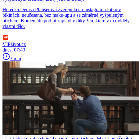
Herečka Denisa Pfauserová zveřejnila na Instagramu fotku v
bikinách, neučesaná, bez make-upu a se záměrně vyšpuleným
břichem. Komentáře pod ní zaplavily díky žen, které v ní uviděly
vlastní tělo.
VIPživot.cz
dnes, 07:49
3 min
Tato žádost o ruku skončila naprostým fiaskem. Matka odvážného