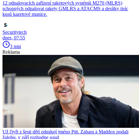
12 odpalovacích zařízení raketových systémů M270 (MLRS)
schopných odpalovat rakety GMLRS a ATACMS a desítky tisíc
kusů kazetové munice.
Securitytech
dnes, 07:55
3 min
Reklama
Už čtyři z šesti dětí odmítají jméno Pitt. Zahara a Maddox podali
žalobu, v září rozhodne soud