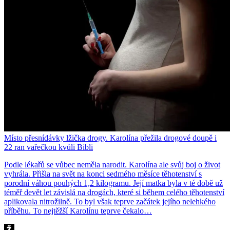
Místo přesnídávky lžička drogy. Karolína přežila drogové doupě i
22 ran vařečkou kvůli Bibli
Podle lékařů se vůbec neměla narodit. Karolína ale svůj boj o život
vyhrála. Přišla na svět na konci sedmého měsíce těhotenství s
porodní váhou pouhých 1,2 kilogramu. Její matka byla v té době už
téměř devět let závislá na drogách, které si během celého těhotenství
aplikovala nitrožilně. To byl však teprve začátek jejího nelehkého
příběhu. To nejtěžší Karolínu teprve čekalo…