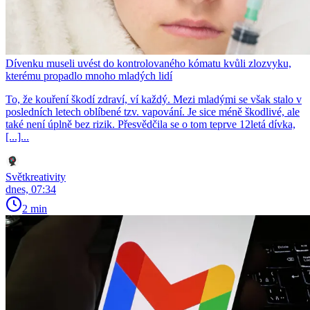
Dívenku museli uvést do kontrolovaného kómatu kvůli zlozvyku,
kterému propadlo mnoho mladých lidí
To, že kouření škodí zdraví, ví každý. Mezi mladými se však stalo v
posledních letech oblíbené tzv. vapování. Je sice méně škodlivé, ale
také není úplně bez rizik. Přesvědčila se o tom teprve 12letá dívka,
[...]...
Světkreativity
dnes, 07:34
2 min