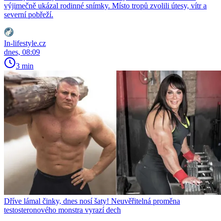
výjimečně ukázal rodinné snímky. Místo tropů zvolili útesy, vítr a
severní pobřeží.
In-lifestyle.cz
dnes, 08:09
3 min
Dříve lámal činky, dnes nosí šaty! Neuvěřitelná proměna
testosteronového monstra vyrazí dech