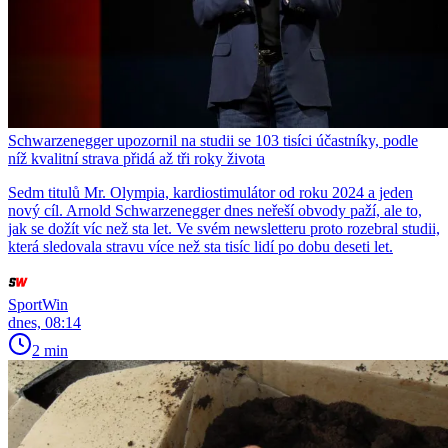
Schwarzenegger upozornil na studii se 103 tisíci účastníky, podle
níž kvalitní strava přidá až tři roky života
Sedm titulů Mr. Olympia, kardiostimulátor od roku 2024 a jeden
nový cíl. Arnold Schwarzenegger dnes neřeší obvody paží, ale to,
jak se dožít víc než sta let. Ve svém newsletteru proto rozebral studii,
která sledovala stravu více než sta tisíc lidí po dobu deseti let.
SportWin
dnes, 08:14
2 min