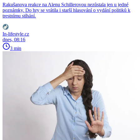
Rakušanova reakce na Alenu Schillerovou nezůstala jen u jedné
poznámky. Do hry se vrátila i starší hlasování o vydání politiků k
trestnímu stíhání.
In-lifestyle.cz
dnes, 08:16
3 min