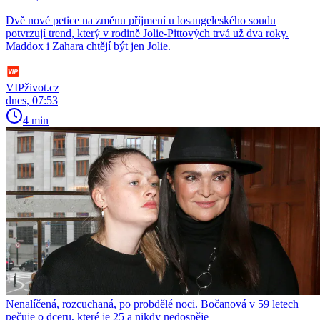
Dvě nové petice na změnu příjmení u losangeleského soudu
potvrzují trend, který v rodině Jolie-Pittových trvá už dva roky.
Maddox i Zahara chtějí být jen Jolie.
VIPživot.cz
dnes, 07:53
4 min
Nenalíčená, rozcuchaná, po probdělé noci. Bočanová v 59 letech
pečuje o dceru, které je 25 a nikdy nedospěje