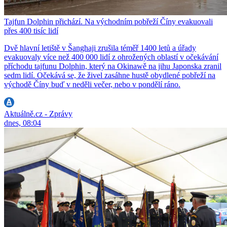
Tajfun Dolphin přichází. Na východním pobřeží Číny evakuovali
přes 400 tisíc lidí
Dvě hlavní letiště v Šanghaji zrušila téměř 1400 letů a úřady
evakuovaly více než 400 000 lidí z ohrožených oblastí v očekávání
příchodu tajfunu Dolphin, který na Okinawě na jihu Japonska zranil
sedm lidí. Očekává se, že živel zasáhne hustě obydlené pobřeží na
východě Číny buď v neděli večer, nebo v pondělí ráno.
Aktuálně.cz - Zprávy
dnes, 08:04