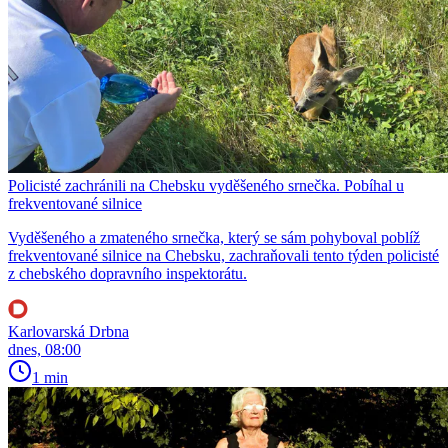
Policisté zachránili na Chebsku vyděšeného srnečka. Pobíhal u
frekventované silnice
Vyděšeného a zmateného srnečka, který se sám pohyboval poblíž
frekventované silnice na Chebsku, zachraňovali tento týden policisté
z chebského dopravního inspektorátu.
Karlovarská Drbna
dnes, 08:00
1 min