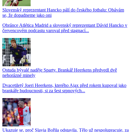
Slovenský reprezentant Hancko pálí do českého fotbalu: Obávám
se, že dopadneme jako oni
Obránce Atlética Madrid a slovenský reprezentant Dávid Hancko v
červencovém podcastu varoval před stagnací...
Ostuda bývalé naděje Sparty. Brankář Heerkens předvedl dvě
nehorázné minely
Dvacetiletý Joeri Heerkens, kterého Ajax před rokem kupoval jako
brankáře budoucnosti, si za šest srpnových...
Ukazuje se, proč Slavia Bořila odstavila. Tělo už nespolupracuje, za