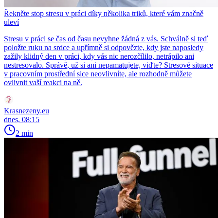
Řekněte stop stresu v práci díky několika triků, které vám značně
uleví
Stresu v práci se čas od času nevyhne žádná z vás. Schválně si teď
položte ruku na srdce a upřímně si odpovězte, kdy jste naposledy
zažily klidný den v práci, kdy vás nic nerozčílilo, netrápilo ani
nestresovalo. Správě, už si ani nepamatujete, viďte? Stresové situace
v pracovním prostřední sice neovlivníte, ale rozhodně můžete
ovlivnit vaší reakci na ně.
Krasnezeny.eu
dnes, 08:15
2 min