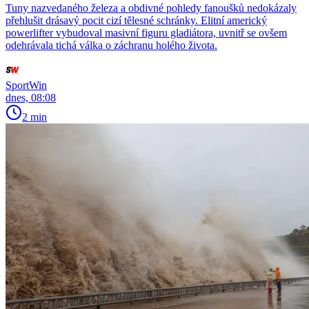
Tuny nazvedaného železa a obdivné pohledy fanoušků nedokázaly
přehlušit drásavý pocit cizí tělesné schránky. Elitní americký
powerlifter vybudoval masivní figuru gladiátora, uvnitř se ovšem
odehrávala tichá válka o záchranu holého života.
SportWin
dnes, 08:08
2 min