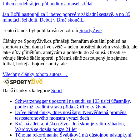
Liberec odehrál jen půl hodiny a musel střídat
Jan Bořil nastoupil za Liberec poprvé v základní sestavě, a po 35
minutách šel dolů. Debut v Brně skončil...
Tento článek byl publikován ze zdrojů
SportyŽivě
Články ze SportyŽivě.cz přinášejí čtenářům aktuální pohled na
sportovní dění doma i ve světě – nejen prostřednictvím výsledků, ale
také díky příběhům, analýzám a pohledu do zákulisí. Obsah se
věnuje široké škále sportů, přičemž silně zastoupený je zejména
fotbal, hokej a bojové sporty, ale...
Všechny články tohoto autora →
Další články z kategorie
Sport
Schwarzenegger upozornil na studii se 103 tisíci účastníky,
podle níž kvalitní strava přidá až tři roky života
Dříve lámal činky, dnes nosí šaty! Neuvěřitelná proměna
testosteronového monstra vyrazí dech
Krásná atletka přišla o život. Její skon je zatím záhadou,
Wardová se dožila pouze 21 let
Těhotná rekordmanka Švábíková má důstojnou nástupkyni.