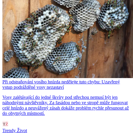
Při odstraňování vosího hnízda nedělejte tuto chybu: Uzavřený
vstup podrážděné vosy nezastaví
Vosy zalétávající do jedné škvíry pod střechou nemusí být jen
náhodnými návštěvníky. Za fasádou nebo ve stropě může fungovat
celé hnízdo a neuvážený zásah dokáže problém rychle přesunout až
do obytných místností.
Trendy Život