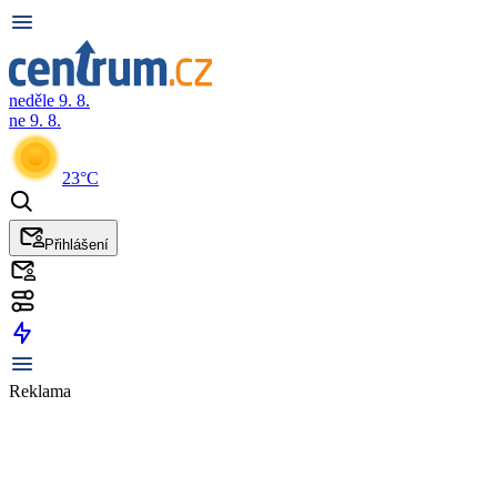
neděle 9. 8.
ne 9. 8.
23°C
Přihlášení
Reklama