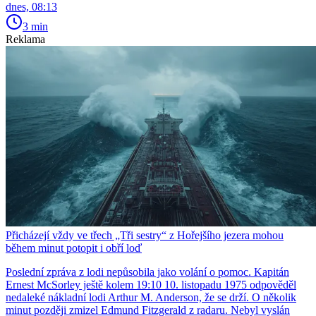
dnes, 08:13
3 min
Reklama
Přicházejí vždy ve třech „Tři sestry“ z Hořejšího jezera mohou
během minut potopit i obří loď
Poslední zpráva z lodi nepůsobila jako volání o pomoc. Kapitán
Ernest McSorley ještě kolem 19:10 10. listopadu 1975 odpověděl
nedaleké nákladní lodi Arthur M. Anderson, že se drží. O několik
minut později zmizel Edmund Fitzgerald z radaru. Nebyl vyslán