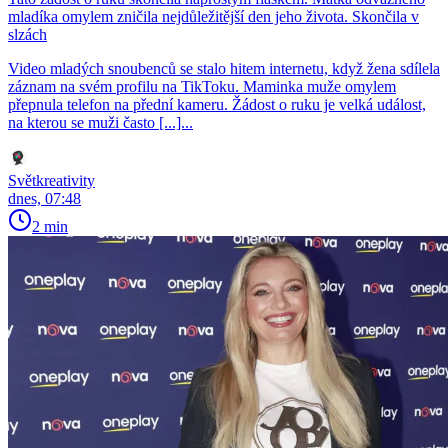
mladíka omylem zničila nejdůležitější den jeho života. Skončila v
slzách
Video mladých snoubenců se stalo hitem internetu, když žena sdílela
záznam na svém profilu na TikToku. Maminka muže omylem
přepnula telefon na přední kameru. Žádost o ruku je velká událost,
na kterou se muži často [...]...
Světkreativity
dnes, 07:48
2 min