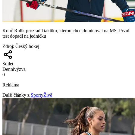
Kouč Rulík prozradil taktiku, kterou chce dominovat na MS. První
test dopadl na jedničku
Zdroj
:
Český hokej
Sdílet
Denní
výzva
0
Reklama
Další články z
SportyŽivě