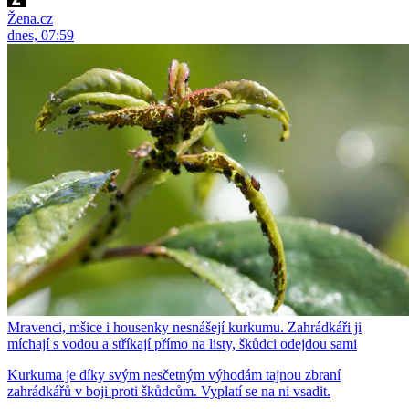
Žena.cz
dnes, 07:59
Mravenci, mšice i housenky nesnášejí kurkumu. Zahrádkáři ji
míchají s vodou a stříkají přímo na listy, škůdci odejdou sami
Kurkuma je díky svým nesčetným výhodám tajnou zbraní
zahrádkářů v boji proti škůdcům. Vyplatí se na ni vsadit.