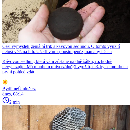
Češi vymysleli geniální trik s kávovou sedlinou. O tomto využití
netuší většina lidí. Ušetří vám spoustu peněz, námahy i času
Kávovou sedlinu, která vám zůstane na dně šálku, rozhodně
nevyhazujte. Má mnohem univerzálnější využití, než by se mohlo na
první pohled zdát.
BydlímeÚtulně.cz
dnes, 08:14
2 min