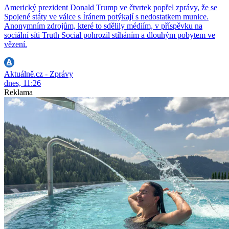
Americký prezident Donald Trump ve čtvrtek popřel zprávy, že se
Spojené státy ve válce s Íránem potýkají s nedostatkem munice.
Anonymním zdrojům, které to sdělily médiím, v příspěvku na
sociální síti Truth Social pohrozil stíháním a dlouhým pobytem ve
vězení.
Aktuálně.cz - Zprávy
dnes, 11:26
Reklama