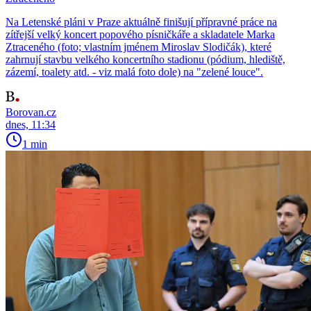
Na Letenské pláni v Praze aktuálně finišují přípravné práce na
zítřejší velký koncert popového písničkáře a skladatele Marka
Ztraceného (foto; vlastním jménem Miroslav Slodičák), které
zahrnují stavbu velkého koncertního stadionu (pódium, hlediště,
zázemí, toalety atd. - viz malá foto dole) na "zelené louce".
Borovan.cz
dnes, 11:34
1 min