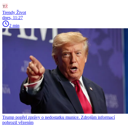
Trendy Život
dnes, 11:27
2 min
Trump popřel zprávy o nedostatku munice. Zdrojům informací
pohrozil vězením