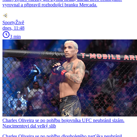
vyrovnal a připravil rozhodující branku Mercada.
SportyŽivě
dnes, 11:48
3 min
Charles Oliveira se po pohřbu bojovníka UFC neubránil slzám.
Nascimentovi dal velký slib
Charles Oliveira se po pohřbu dlouholetého parťáka neubránil