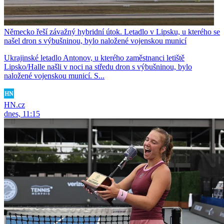
Německo řeší závažný hybridní útok. Letadlo v Lipsku, u kterého se
našel dron s výbušninou, bylo naložené vojenskou municí
Ukrajinské letadlo Antonov, u kterého zaměstnanci letiště
Lipsko/Halle našli v noci na středu dron s výbušninou, bylo
naložené vojenskou municí. S...
HN.cz
dnes, 11:15