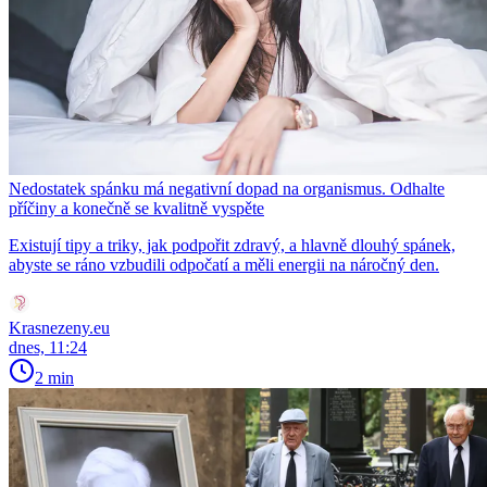
Nedostatek spánku má negativní dopad na organismus. Odhalte
příčiny a konečně se kvalitně vyspěte
Existují tipy a triky, jak podpořit zdravý, a hlavně dlouhý spánek,
abyste se ráno vzbudili odpočatí a měli energii na náročný den.
Krasnezeny.eu
dnes, 11:24
2 min