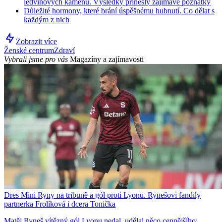
ledvinových kamenů. Výsledky přinesly zajímavé poznatky
Důležité hormony, které brání úspěšnému hubnutí. Co dělat s
každým z nich
Zobrazit více
Ženské centrum
Zdraví
Vybrali jsme pro vás
Magazíny a zajímavosti
Dres Mini Ryny na tribuně a gól proti Lyonu. Rynešovi fandily
partnerka Frolíková i dcera Tonička
Matěj Ryneš vítězný gól Lyonu nedal, udělal něco cennějšího: