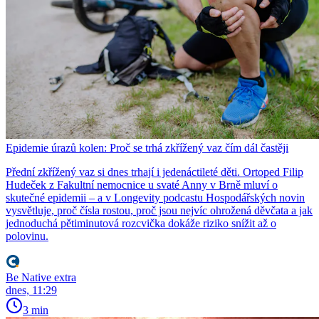
Epidemie úrazů kolen: Proč se trhá zkřížený vaz čím dál častěji
Přední zkřížený vaz si dnes trhají i jedenáctileté děti. Ortoped Filip
Hudeček z Fakultní nemocnice u svaté Anny v Brně mluví o
skutečné epidemii – a v Longevity podcastu Hospodářských novin
vysvětluje, proč čísla rostou, proč jsou nejvíc ohrožená děvčata a jak
jednoduchá pětiminutová rozcvička dokáže riziko snížit až o
polovinu.
Be Native extra
dnes, 11:29
3 min