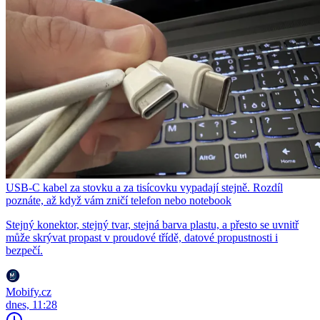
USB-C kabel za stovku a za tisícovku vypadají stejně. Rozdíl
poznáte, až když vám zničí telefon nebo notebook
Stejný konektor, stejný tvar, stejná barva plastu, a přesto se uvnitř
může skrývat propast v proudové třídě, datové propustnosti i
bezpečí.
Mobify.cz
dnes, 11:28