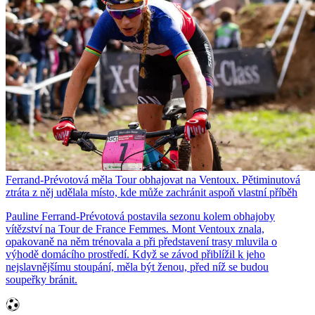
Ferrand-Prévotová měla Tour obhajovat na Ventoux. Pětiminutová
ztráta z něj udělala místo, kde může zachránit aspoň vlastní příběh
Pauline Ferrand-Prévotová postavila sezonu kolem obhajoby
vítězství na Tour de France Femmes. Mont Ventoux znala,
opakovaně na něm trénovala a při představení trasy mluvila o
výhodě domácího prostředí. Když se závod přiblížil k jeho
nejslavnějšímu stoupání, měla být ženou, před níž se budou
soupeřky bránit.