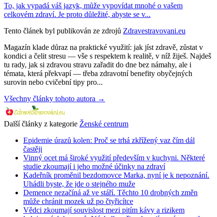
To, jak vypadá váš jazyk, může vypovídat mnohé o vašem
celkovém zdraví. Je proto důležité, abyste se v...
Tento článek byl publikován ze zdrojů
Zdravestravovani.eu
Magazín klade důraz na praktické využití: jak jíst zdravě, zůstat v
kondici a čelit stresu — vše s respektem k realitě, v níž žiješ. Najdeš
tu rady, jak si zdravou stravu zařadit do dne bez námahy, ale i
témata, která překvapí — třeba zdravotní benefity obyčejných
surovin nebo cvičební tipy pro...
Všechny články tohoto autora →
Další články z kategorie
Ženské centrum
Epidemie úrazů kolen: Proč se trhá zkřížený vaz čím dál
častěji
Vinný ocet má široké využití především v kuchyni. Některé
studie zkoumají i jeho možné účinky na zdraví
Kadeřník proměnil bezdomovce Marka, nyní je k nepoznání.
Uhádli byste, že jde o stejného muže
Demence nezačíná až ve stáří. Těchto 10 drobných změn
může chránit mozek už po čtyřicítce
Vědci zkoumají souvislost mezi pitím kávy a rizikem