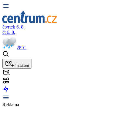
čtvrtek 6. 8.
čt 6. 8.
28°C
Přihlášení
Reklama