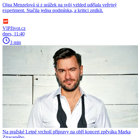
Olga Menzelová si z urážek na svůj vzhled udělala veřejný
experiment. Stačila jedna podmínka, a kritici zmlkli.
VIPživot.cz
dnes, 11:40
3 min
Na pražské Letné vrcholí přípravy na obří koncert zpěváka Marka
Ztraceného