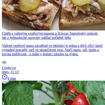
Chléb s vařeným vepřovým masem a šťávou: Staročeský způsob,
jak z jednoduché suroviny udělat pořádné jídlo
Vařené vepřové maso zavařené ve sklenici je jedna z těch věcí, které
vypadají pracněji, než ve skutečnosti jsou. Stačí maso, sůl, kmín a
trocha trpělivosti - a máte v lednici zásobu na týden.
Cooky.cz
dnes, 11:13
4 min