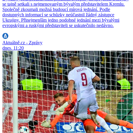
se tajně setkali s nejmenovaným bývalým představitelem Kremlu.
Společně zkoumali možná budoucí mírová jednání. Podle
dostupných informací se schůzky neúčastnil žádný zástupce
Ukrajiny. Přinejmenším jedno podobné jednání mezi bývalými
evropskými a ruskými představiteli se uskutečnilo nedávno.
Aktuálně.cz - Zprávy
dnes, 11:20