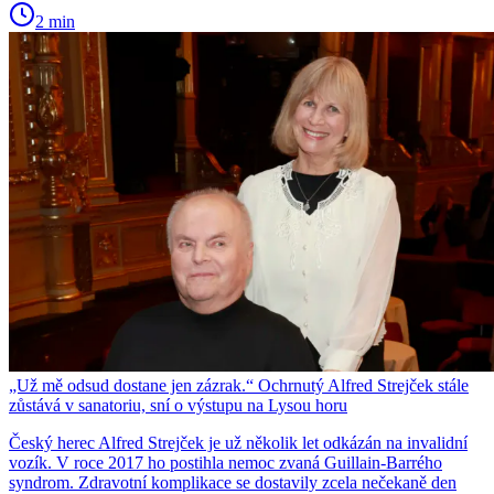
2 min
„Už mě odsud dostane jen zázrak.“ Ochrnutý Alfred Strejček stále
zůstává v sanatoriu, sní o výstupu na Lysou horu
Český herec Alfred Strejček je už několik let odkázán na invalidní
vozík. V roce 2017 ho postihla nemoc zvaná Guillain-Barrého
syndrom. Zdravotní komplikace se dostavily zcela nečekaně den