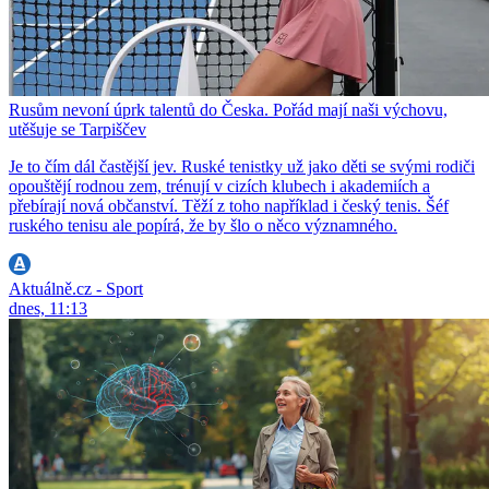
Rusům nevoní úprk talentů do Česka. Pořád mají naši výchovu,
utěšuje se Tarpiščev
Je to čím dál častější jev. Ruské tenistky už jako děti se svými rodiči
opouštějí rodnou zem, trénují v cizích klubech i akademiích a
přebírají nová občanství. Těží z toho například i český tenis. Šéf
ruského tenisu ale popírá, že by šlo o něco významného.
Aktuálně.cz - Sport
dnes, 11:13