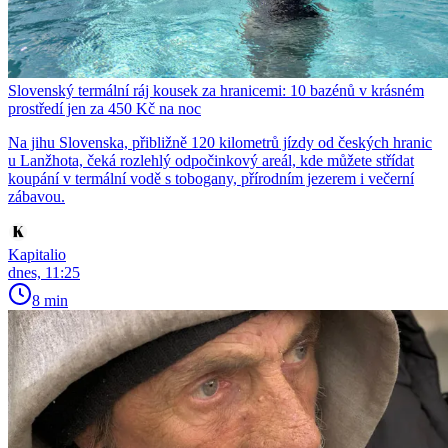
Slovenský termální ráj kousek za hranicemi: 10 bazénů v krásném
prostředí jen za 450 Kč na noc
Na jihu Slovenska, přibližně 120 kilometrů jízdy od českých hranic
u Lanžhota, čeká rozlehlý odpočinkový areál, kde můžete střídat
koupání v termální vodě s tobogany, přírodním jezerem i večerní
zábavou.
Kapitalio
dnes, 11:25
8 min