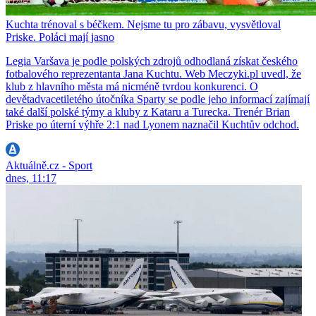
Kuchta trénoval s béčkem. Nejsme tu pro zábavu, vysvětloval
Priske. Poláci mají jasno
Legia Varšava je podle polských zdrojů odhodlaná získat českého
fotbalového reprezentanta Jana Kuchtu. Web Meczyki.pl uvedl, že
klub z hlavního města má nicméně tvrdou konkurenci. O
devětadvacetiletého útočníka Sparty se podle jeho informací zajímají
také další polské týmy a kluby z Kataru a Turecka. Trenér Brian
Priske po úterní výhře 2:1 nad Lyonem naznačil Kuchtův odchod.
Aktuálně.cz - Sport
dnes, 11:17