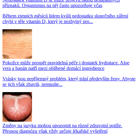
příznaků. Organismus na něj často upozorňuje včas
Během zimních měsíců lidem kvůli nedostatku slunečního záření
chybí v těle vitamín D, který je nezbytný pro...
Pokožce může prospět pravidelná péče i dostatek hydratace. Aloe
vera a banán patří mezi oblíbené domácí ingredience
Vrásky jsou nepříjemný problém, který trápí především ženy. Abyste
se jich však zbavili, nemusíte...
Změny na jazyku mohou upozornit na různé zdravotní potíže.
Přesnou diagnózu však vždy určuje lékařské vyšetření