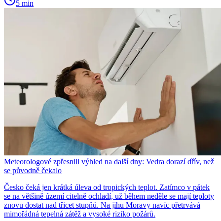
5 min
Meteorologové zpřesnili výhled na další dny: Vedra dorazí dřív, než
se původně čekalo
Česko čeká jen krátká úleva od tropických teplot. Zatímco v pátek
se na většině území citelně ochladí, už během neděle se mají teploty
znovu dostat nad třicet stupňů. Na jihu Moravy navíc přetrvává
mimořádná tepelná zátěž a vysoké riziko požárů.