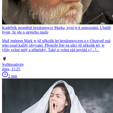
Kadeřník proměnil bezdomovce Marka, nyní je k nepoznání. Uhádli
byste, že jde o stejného muže
Muž jménem Mark je již několik let bezdomovcem a v Olsztyně zná
jeho osud každý obyvatel. Přestože žije na ulici již několik let, je
vždy velmi milý a přátelský. Také si velmi rád povídá s [...]...
Světkreativity
dnes, 11:25
2 min