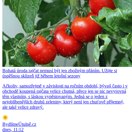
Bohatá úroda rajčat nemusí být jen zbožným přáním. Užijte si
úspěšnou sklizeň již během letošní sezony
Ačkoliv, samozřejmě v závislosti na ročním období, bývají často i v
obchodě koupená rajčata velice chutná, přece jen se nic nevyrovná
těm vlastním, s láskou vypěstovaným. Jedná se o jeden z
nejoblíbenějších druhů zeleniny, který není jen chuťově příjemný,
ale také velice zdravý.
BydlímeÚtulně.cz
dnes, 11:12