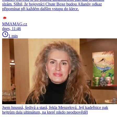
slzám. Slíbil, že bojovníci Chute Boxe budou Allanův odkaz
připomínat při každém dalším vstupu do klece.
MMAMAG.cz
dnes, 11:46
1 min
Jsem hnusná, šedivá a stará, řekla Menzelová. Její kadeřnice pak
hejtrům dala ultimátum, na které nikdo neodpověděl