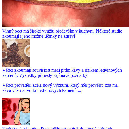
Vinný ocet má široké využití především v kuchyni. Některé studie
zkoumají i jeho možné účinky na zdraví
Vědci zkoumají souvislost mezi pitím kávy a rizikem ledvinových
kamenů. Výsledky přinesly zajímavé poznatky
Vědci prováděli zcela nový výzkum, který měl prověřit, zda má
káva vliv na tvorbu ledvinových kamenů....
Nedostatek vitamínu D se může projevit řadou nenápadných