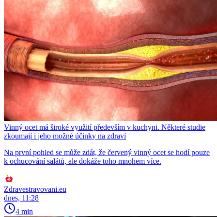
Vinný ocet má široké využití především v kuchyni. Některé studie
zkoumají i jeho možné účinky na zdraví
Na první pohled se může zdát, že červený vinný ocet se hodí pouze
k ochucování salátů, ale dokáže toho mnohem více.
Zdravestravovani.eu
dnes, 11:28
4 min