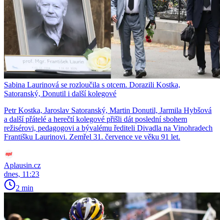
Sabina Laurinová se rozloučila s otcem. Dorazili Kostka,
Satoranský, Donutil i další kolegové
Petr Kostka, Jaroslav Satoranský, Martin Donutil, Jarmila Hybšová
a další přátelé a herečtí kolegové přišli dát poslední sbohem
režisérovi, pedagogovi a bývalému řediteli Divadla na Vinohradech
Františku Laurinovi. Zemřel 31. července ve věku 91 let.
Aplausin.cz
dnes, 11:23
2 min