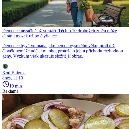
Demence nezačíná až ve stáří. Těchto 10 drobných změn může
chránit mozek už po čtyřicítce
Demence bývá vnímána jako nemoc vysokého věku, proti níž
člověk nemůže udělat mnoho, protože o jejím příchodu rozhodnou
geny. Výzkum však ukazuje složitější obraz.
Kód Enigma
dnes, 11:13
10 min
Reklama