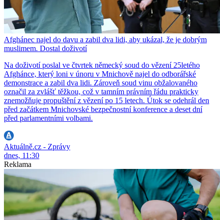
Afghánec najel do davu a zabil dva lidi, aby ukázal, že je dobrým
muslimem. Dostal doživotí
Na doživotí poslal ve čtvrtek německý soud do vězení 25letého
Afghánce, který loni v únoru v Mnichově najel do odborářské
demonstrace a zabil dva lidi. Zároveň soud vinu obžalovaného
označil za zvlášť těžkou, což v tamním právním řádu prakticky
znemožňuje propuštění z vězení po 15 letech. Útok se odehrál den
před začátkem Mnichovské bezpečnostní konference a deset dní
před parlamentními volbami.
Aktuálně.cz - Zprávy
dnes, 11:30
Reklama