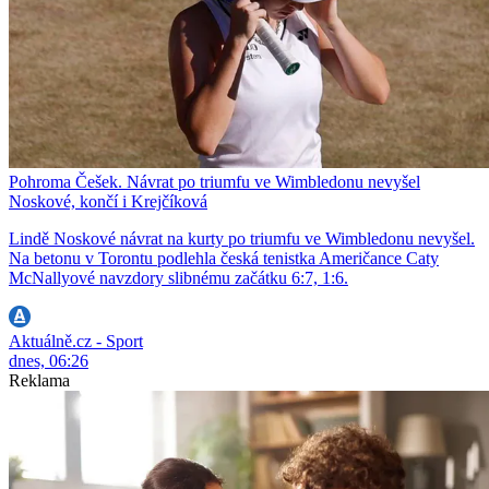
Pohroma Češek. Návrat po triumfu ve Wimbledonu nevyšel
Noskové, končí i Krejčíková
Lindě Noskové návrat na kurty po triumfu ve Wimbledonu nevyšel.
Na betonu v Torontu podlehla česká tenistka Američance Caty
McNallyové navzdory slibnému začátku 6:7, 1:6.
Aktuálně.cz - Sport
dnes, 06:26
Reklama