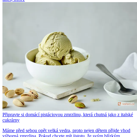
Připravte si domácí pistáciovou zmrzlinu, která chutná jako z italské
cukrárny
Máme před sebou opět velká vedra, proto nejen dětem přijde vhod
výborná zmrzlina. Pokud chcete mít jistotu, že svým blízkým