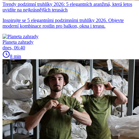
Trendy podzimní truhlíky 2026: 5 elegantních aranžmá, která letos
uvidíte na nejkrásnějších terasách
Inspirujte se 5 elegantními podzimními truhlíky 2026. Objevte
moderní kombinace rostlin pro balkon, okna i terasu.
Planeta zahrady
dnes, 06:40
8 min