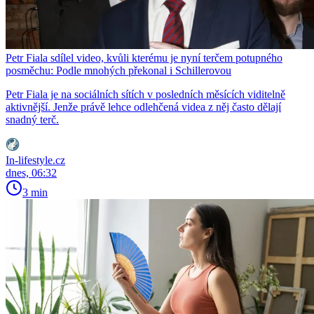
Petr Fiala sdílel video, kvůli kterému je nyní terčem potupného
posměchu: Podle mnohých překonal i Schillerovou
Petr Fiala je na sociálních sítích v posledních měsících viditelně
aktivnější. Jenže právě lehce odlehčená videa z něj často dělají
snadný terč.
In-lifestyle.cz
dnes, 06:32
3 min