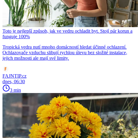
Toto je nejlepší způsob, jak ve vedru ochladit byt. Stojí pár korun a
funguje 100%
Tropická vedra nutí mnoho domácností hledat účinné ochlazení.
Ochlazovače vzduchu slibují rychlou úlevu bez složité instalace,
jejich možnosti ale mají své limity.
FAJNTIP.cz
dnes, 06:30
3 min