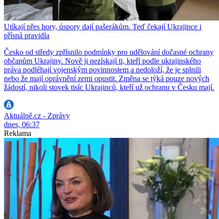
Utíkají přes hory, úspory dají pašerákům. Teď čekají Ukrajince i
přísná pravidla
Česko od středy zpřísnilo podmínky pro udělování dočasné ochrany
občanům Ukrajiny. Nově ji nezískají ti, kteří podle ukrajinského
práva podléhají vojenským povinnostem a nedoloží, že je splnili
nebo že mají oprávnění zemi opustit. Změna se týká pouze nových
žádostí, nikoli stovek tisíc Ukrajinců, kteří už ochranu v Česku mají.
Aktuálně.cz - Zprávy
dnes, 06:37
Reklama