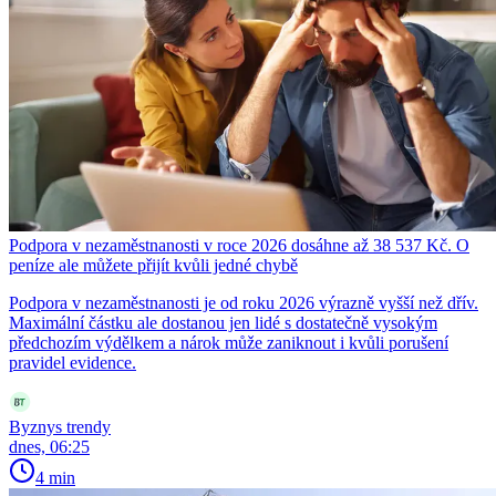
Podpora v nezaměstnanosti v roce 2026 dosáhne až 38 537 Kč. O
peníze ale můžete přijít kvůli jedné chybě
Podpora v nezaměstnanosti je od roku 2026 výrazně vyšší než dřív.
Maximální částku ale dostanou jen lidé s dostatečně vysokým
předchozím výdělkem a nárok může zaniknout i kvůli porušení
pravidel evidence.
Byznys trendy
dnes, 06:25
4 min