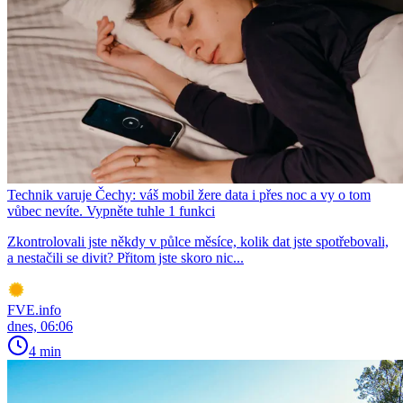
Technik varuje Čechy: váš mobil žere data i přes noc a vy o tom
vůbec nevíte. Vypněte tuhle 1 funkci
Zkontrolovali jste někdy v půlce měsíce, kolik dat jste spotřebovali,
a nestačili se divit? Přitom jste skoro nic...
FVE.info
dnes, 06:06
4 min