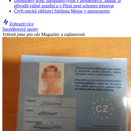
Dlouholetý kouč národního týmu v problémech. Jandač si
přivodil vážné zranění a v Plzni není schopen trénovat
Čtyři epická vítězství Stirlinga Mosse v motorsportu
Zobrazit více
Sport
Bojové sporty
Vybrali jsme pro vás
Magazíny a zajímavosti