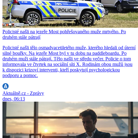
Policisté našli na jezeře Most pohřešovaného muže mrtvého. Po
druhém stále pátrají
Policisté našli tělo osmadvacetiletého muže, kterého hledali od úterní
silné bouřky. Na jezeře Most byl v tu dobu na paddleboardu. Po
druhém muži stále pátrají. Tělo našli ve středu večer. Policie o tom
informovala ve čtvrtek na sociální síti X. Rodinám obou mužů jsou
k dispozici krizoví interventi, kteří poskytují psychologickou
podporu a pomoc.
Aktuálně.cz - Zprávy
dnes, 06:13