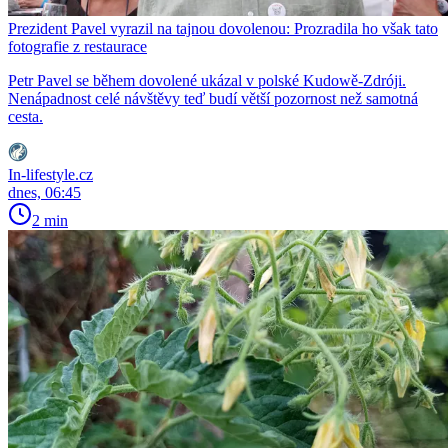
Prezident Pavel vyrazil na tajnou dovolenou: Prozradila ho však tato
fotografie z restaurace
Petr Pavel se během dovolené ukázal v polské Kudowě-Zdróji.
Nenápadnost celé návštěvy teď budí větší pozornost než samotná
cesta.
In-lifestyle.cz
dnes, 06:45
2 min