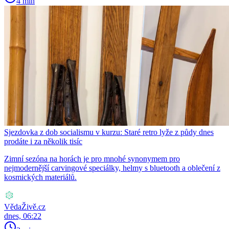
4 min
Sjezdovka z dob socialismu v kurzu: Staré retro lyže z půdy dnes
prodáte i za několik tisíc
Zimní sezóna na horách je pro mnohé synonymem pro
nejmodernější carvingové speciálky, helmy s bluetooth a oblečení z
kosmických materiálů.
VědaŽivě.cz
dnes, 06:22