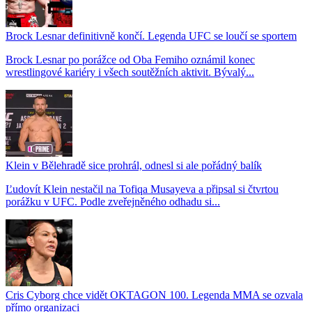
Brock Lesnar definitivně končí. Legenda UFC se loučí se sportem
Brock Lesnar po porážce od Oba Femiho oznámil konec
wrestlingové kariéry i všech soutěžních aktivit. Bývalý...
Klein v Bělehradě sice prohrál, odnesl si ale pořádný balík
Ľudovít Klein nestačil na Tofiqa Musayeva a připsal si čtvrtou
porážku v UFC. Podle zveřejněného odhadu si...
Cris Cyborg chce vidět OKTAGON 100. Legenda MMA se ozvala
přímo organizaci