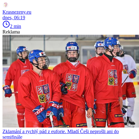
Krasnezeny.eu
dnes, 06:19
2 min
Reklama
Zklamání a rychlý pád z euforie. Mladí Češi neprošli ani do
semifinále