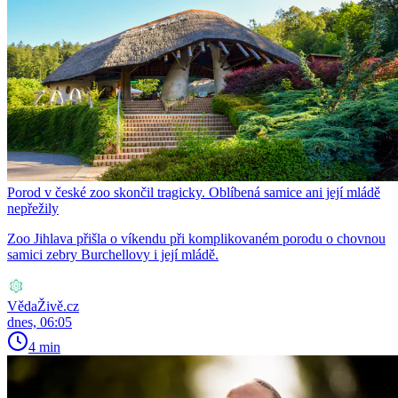
Porod v české zoo skončil tragicky. Oblíbená samice ani její mládě
nepřežily
Zoo Jihlava přišla o víkendu při komplikovaném porodu o chovnou
samici zebry Burchellovy i její mládě.
VědaŽivě.cz
dnes, 06:05
4 min