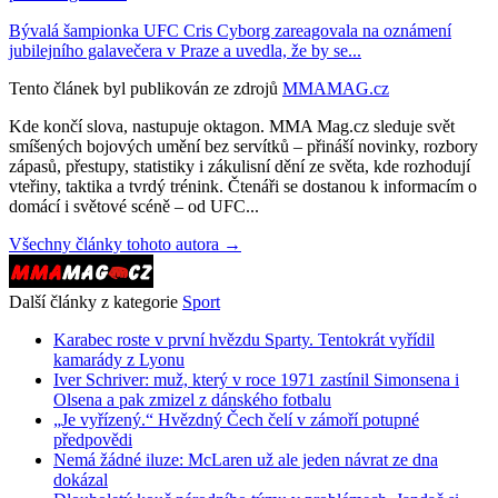
Bývalá šampionka UFC Cris Cyborg zareagovala na oznámení
jubilejního galavečera v Praze a uvedla, že by se...
Tento článek byl publikován ze zdrojů
MMAMAG.cz
Kde končí slova, nastupuje oktagon. MMA Mag.cz sleduje svět
smíšených bojových umění bez servítků – přináší novinky, rozbory
zápasů, přestupy, statistiky i zákulisní dění ze světa, kde rozhodují
vteřiny, taktika a tvrdý trénink. Čtenáři se dostanou k informacím o
domácí i světové scéně – od UFC...
Všechny články tohoto autora →
Další články z kategorie
Sport
Karabec roste v první hvězdu Sparty. Tentokrát vyřídil
kamarády z Lyonu
Iver Schriver: muž, který v roce 1971 zastínil Simonsena i
Olsena a pak zmizel z dánského fotbalu
„Je vyřízený.“ Hvězdný Čech čelí v zámoří potupné
předpovědi
Nemá žádné iluze: McLaren už ale jeden návrat ze dna
dokázal