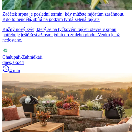
Začátek srpna je poslední termín, kdy můžete rajčatům zasáhnout.
Kdo to neudělá, sbírá na podzim tvrdá zelená rajčata
Každý nový květ, který se na tyčkovém rajčeti otevře v srpnu,
potřebuje ještě šest až osm týdnů do zralého plodu. Venku je už
nedostane.
Chalupáři-Zahrádkáři
dnes, 06:44
4 min