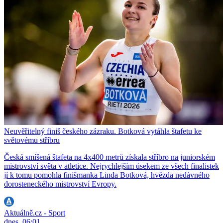
Neuvěřitelný finiš českého zázraku. Botková vytáhla štafetu ke
světovému stříbru
Česká smíšená štafeta na 4x400 metrů získala stříbro na juniorském
mistrovství světa v atletice. Nejrychlejším úsekem ze všech finalistek
jí k tomu pomohla finišmanka Linda Botková, hvězda nedávného
dorosteneckého mistrovství Evropy.
Aktuálně.cz - Sport
dnes, 06:01