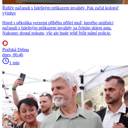
Řidiče načapali s falešným průkazem invalidy. Pak začal kolotoč
výmluv
Hned s několika verzemi příběhu přišel muž, kterého strážníci
načapali s falešným průkazem invalidy za čelním sklem auta.
Nakonec dostal pokutu, vše ale bude ještě řešit státní policie.
Pražská Drbna
dnes, 06:46
1 min