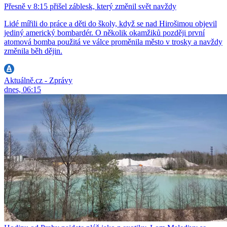
Přesně v 8:15 přišel záblesk, který změnil svět navždy
Lidé mířili do práce a děti do školy, když se nad Hirošimou objevil
jediný americký bombardér. O několik okamžiků později první
atomová bomba použitá ve válce proměnila město v trosky a navždy
změnila běh dějin.
Aktuálně.cz - Zprávy
dnes, 06:15