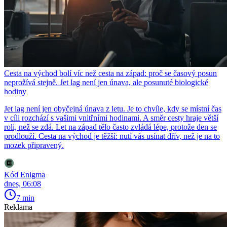
Cesta na východ bolí víc než cesta na západ: proč se časový posun
neprožívá stejně. Jet lag není jen únava, ale posunuté biologické
hodiny
Jet lag není jen obyčejná únava z letu. Je to chvíle, kdy se místní čas
v cíli rozchází s vašimi vnitřními hodinami. A směr cesty hraje větší
roli, než se zdá. Let na západ tělo často zvládá lépe, protože den se
prodlouží. Cesta na východ je těžší: nutí vás usínat dřív, než je na to
mozek připravený.
Kód Enigma
dnes, 06:08
7 min
Reklama