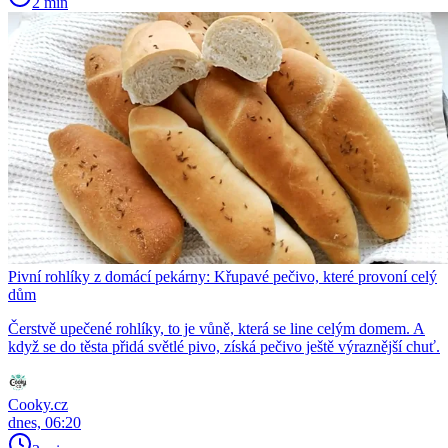
2 min
Pivní rohlíky z domácí pekárny: Křupavé pečivo, které provoní celý
dům
Čerstvě upečené rohlíky, to je vůně, která se line celým domem. A
když se do těsta přidá světlé pivo, získá pečivo ještě výraznější chuť.
Cooky.cz
dnes, 06:20