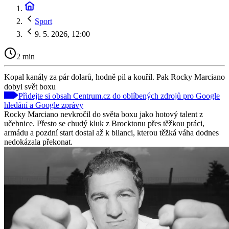
Sport
9. 5. 2026, 12:00
2 min
Kopal kanály za pár dolarů, hodně pil a kouřil. Pak Rocky Marciano
dobyl svět boxu
Přidejte si obsah Centrum.cz do oblíbených zdrojů pro Google
hledání a Google zprávy
Rocky Marciano nevkročil do světa boxu jako hotový talent z
učebnice. Přesto se chudý kluk z Brocktonu přes těžkou práci,
armádu a pozdní start dostal až k bilanci, kterou těžká váha dodnes
nedokázala překonat.