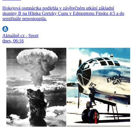
Hokejová osmnáctka podlehla v závěrečném utkání základní
skupiny B na Hlinka Gretzky Cupu v Edmontonu Finsku 4:5 a do
semifinále nepostoupila.
Aktuálně.cz - Sport
dnes, 06:16