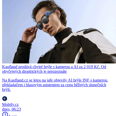
Kaufland prodává chytré brýle s kamerou a AI za 2 019 Kč. Od
obyčejných dioptrických je nerozeznáte
Na Kaufland.cz se letos na jaře objevily AI brýle INF s kamerou,
překladačem i hlasovým asistentem za cenu běžných slunečních
brýlí.
Mobify.cz
dnes, 06:23