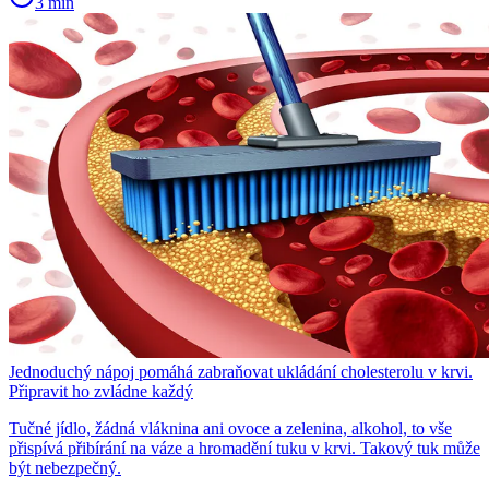
3 min
Jednoduchý nápoj pomáhá zabraňovat ukládání cholesterolu v krvi.
Připravit ho zvládne každý
Tučné jídlo, žádná vláknina ani ovoce a zelenina, alkohol, to vše
přispívá přibírání na váze a hromadění tuku v krvi. Takový tuk může
být nebezpečný.