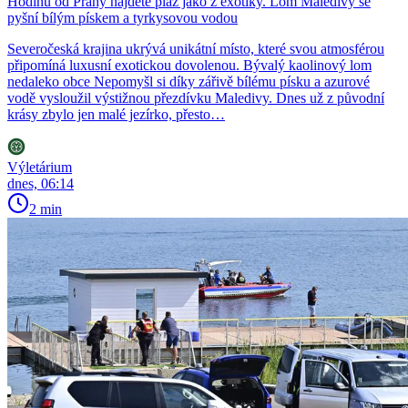
Hodinu od Prahy najdete pláž jako z exotiky. Lom Maledivy se
pyšní bílým pískem a tyrkysovou vodou
Severočeská krajina ukrývá unikátní místo, které svou atmosférou
připomíná luxusní exotickou dovolenou. Bývalý kaolinový lom
nedaleko obce Nepomyšl si díky zářivě bílému písku a azurové
vodě vysloužil výstižnou přezdívku Maledivy. Dnes už z původní
krásy zbylo jen malé jezírko, přesto…
Výletárium
dnes, 06:14
2 min