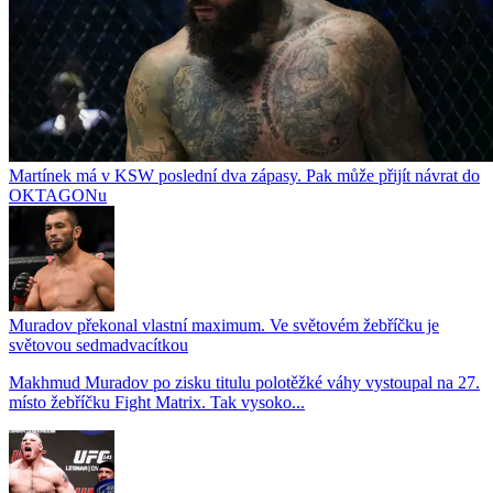
Martínek má v KSW poslední dva zápasy. Pak může přijít návrat do
OKTAGONu
Muradov překonal vlastní maximum. Ve světovém žebříčku je
světovou sedmadvacítkou
Makhmud Muradov po zisku titulu polotěžké váhy vystoupal na 27.
místo žebříčku Fight Matrix. Tak vysoko...