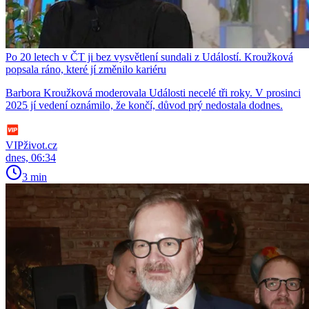
Po 20 letech v ČT ji bez vysvětlení sundali z Událostí. Kroužková
popsala ráno, které jí změnilo kariéru
Barbora Kroužková moderovala Události necelé tři roky. V prosinci
2025 jí vedení oznámilo, že končí, důvod prý nedostala dodnes.
VIPživot.cz
dnes, 06:34
3 min