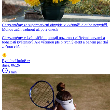
Chryzantémy ze supermarketů obvykle v květináči dlouho nevydrží.
Mohou začít vadnout už po 2 dnech
Chryzantémy v květináčích upoutají pozornost zářivými barvami a
bohatostí květenství. Ale většinou jde o rychlý efekt a během pár dní
začnou chřadnout.
BydlímeÚtulně.cz
dnes, 06:26
3 min