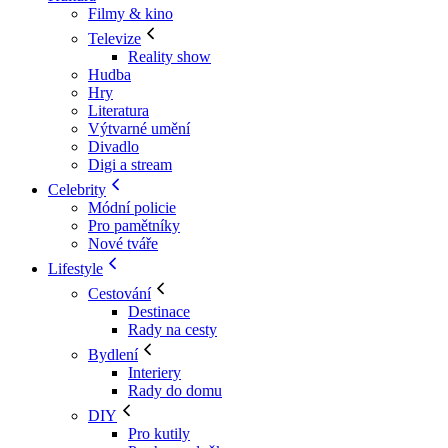
Filmy & kino
Televize
Reality show
Hudba
Hry
Literatura
Výtvarné umění
Divadlo
Digi a stream
Celebrity
Módní policie
Pro pamětníky
Nové tváře
Lifestyle
Cestování
Destinace
Rady na cesty
Bydlení
Interiery
Rady do domu
DIY
Pro kutily