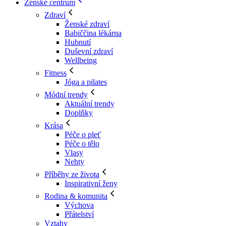
Ženské centrum
Zdraví
Ženské zdraví
Babiččina lékárna
Hubnutí
Duševní zdraví
Wellbeing
Fitness
Jóga a pilates
Módní trendy
Aktuální trendy
Doplňky
Krása
Péče o pleť
Péče o tělo
Vlasy
Nehty
Příběhy ze života
Inspirativní ženy
Rodina & komunita
Výchova
Přátelství
Vztahy