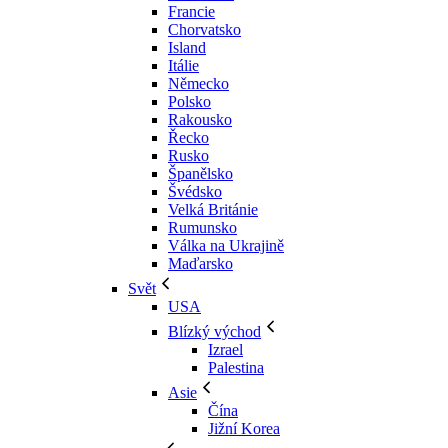
Francie
Chorvatsko
Island
Itálie
Německo
Polsko
Rakousko
Řecko
Rusko
Španělsko
Švédsko
Velká Británie
Rumunsko
Válka na Ukrajině
Maďarsko
Svět
USA
Blízký východ
Izrael
Palestina
Asie
Čína
Jižní Korea