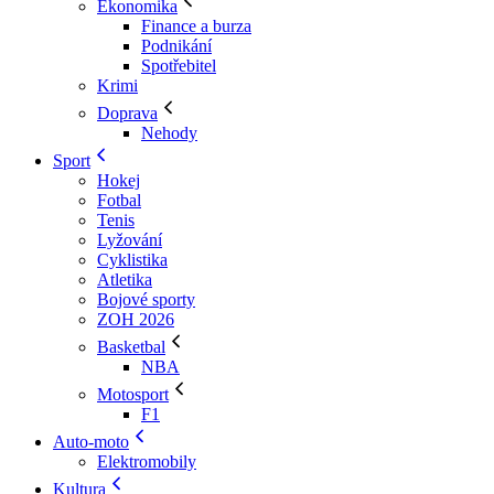
Ekonomika
Finance a burza
Podnikání
Spotřebitel
Krimi
Doprava
Nehody
Sport
Hokej
Fotbal
Tenis
Lyžování
Cyklistika
Atletika
Bojové sporty
ZOH 2026
Basketbal
NBA
Motosport
F1
Auto-moto
Elektromobily
Kultura