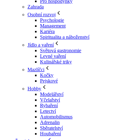
Pro hospodyňky
Zahrada
Osobní rozvoj
Psychologie
Management
Kariéra
Spiritualita a náboženství
Jídlo a vaření
Světová gastronomie
Levné vaření
Kulinářské triky
Mazlíčci
Kočky
Pejskové
Hobby
Modelářství
Včelařství
Rybaření
Letectví
Automobilismus
Adrenalin
Sběratelství
Houbaření