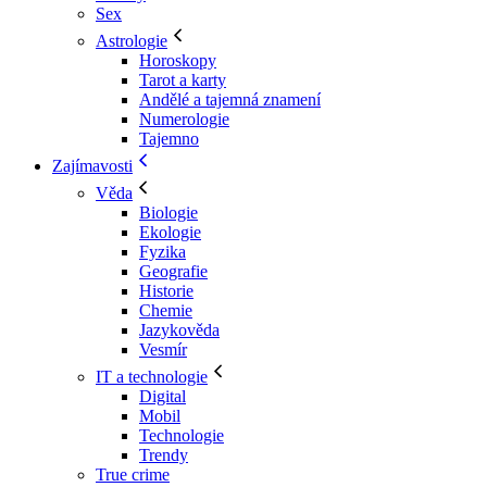
Sex
Astrologie
Horoskopy
Tarot a karty
Andělé a tajemná znamení
Numerologie
Tajemno
Zajímavosti
Věda
Biologie
Ekologie
Fyzika
Geografie
Historie
Chemie
Jazykověda
Vesmír
IT a technologie
Digital
Mobil
Technologie
Trendy
True crime