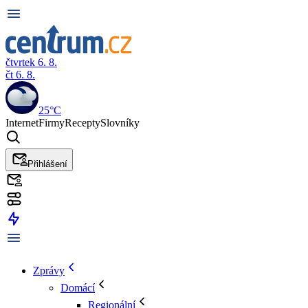
čtvrtek 6. 8.
čt 6. 8.
25°C
Internet
Firmy
Recepty
Slovníky
Přihlášení
Zprávy
Domácí
Regionální