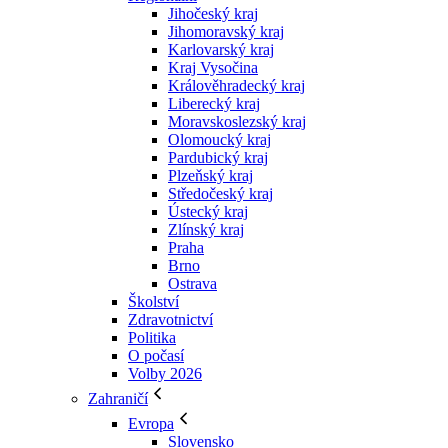
Jihočeský kraj
Jihomoravský kraj
Karlovarský kraj
Kraj Vysočina
Králověhradecký kraj
Liberecký kraj
Moravskoslezský kraj
Olomoucký kraj
Pardubický kraj
Plzeňský kraj
Středočeský kraj
Ústecký kraj
Zlínský kraj
Praha
Brno
Ostrava
Školství
Zdravotnictví
Politika
O počasí
Volby 2026
Zahraničí
Evropa
Slovensko