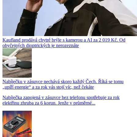
Kaufland prodává chytré brýle s kamerou a AI za 2 019 Kč. Od
obyčejných dioptrických je nerozeznáte
Nabíječku v zásuvce nechává skoro každý Čech. Říká se tomu
„upíří energie“ a za rok vás stojí víc, než čekáte
Nabíječka zapojená v zásuvce bez telefonu spotřebuje za rok
elektřinu zhruba za 6 korun. Jenže v průměrné...