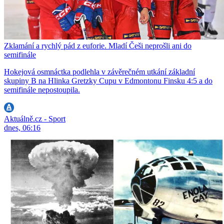
Zklamání a rychlý pád z euforie. Mladí Češi neprošli ani do
semifinále
Hokejová osmnáctka podlehla v závěrečném utkání základní
skupiny B na Hlinka Gretzky Cupu v Edmontonu Finsku 4:5 a do
semifinále nepostoupila.
Aktuálně.cz - Sport
dnes, 06:16