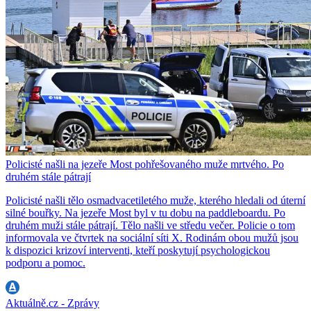
Policisté našli na jezeře Most pohřešovaného muže mrtvého. Po
druhém stále pátrají
Policisté našli tělo osmadvacetiletého muže, kterého hledali od úterní
silné bouřky. Na jezeře Most byl v tu dobu na paddleboardu. Po
druhém muži stále pátrají. Tělo našli ve středu večer. Policie o tom
informovala ve čtvrtek na sociální síti X. Rodinám obou mužů jsou
k dispozici krizoví interventi, kteří poskytují psychologickou
podporu a pomoc.
Aktuálně.cz - Zprávy