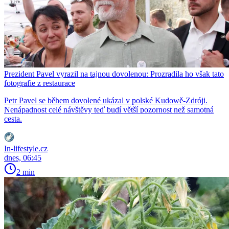
Prezident Pavel vyrazil na tajnou dovolenou: Prozradila ho však tato
fotografie z restaurace
Petr Pavel se během dovolené ukázal v polské Kudowě-Zdróji.
Nenápadnost celé návštěvy teď budí větší pozornost než samotná
cesta.
In-lifestyle.cz
dnes, 06:45
2 min