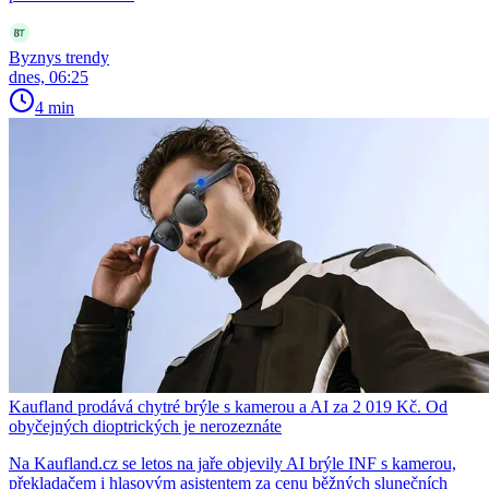
Byznys trendy
dnes, 06:25
4 min
Kaufland prodává chytré brýle s kamerou a AI za 2 019 Kč. Od
obyčejných dioptrických je nerozeznáte
Na Kaufland.cz se letos na jaře objevily AI brýle INF s kamerou,
překladačem i hlasovým asistentem za cenu běžných slunečních