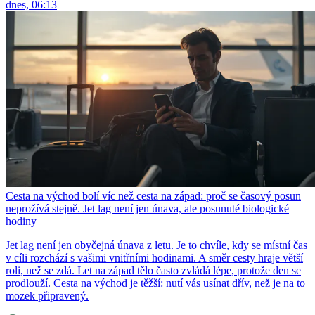
dnes, 06:13
Cesta na východ bolí víc než cesta na západ: proč se časový posun
neprožívá stejně. Jet lag není jen únava, ale posunuté biologické
hodiny
Jet lag není jen obyčejná únava z letu. Je to chvíle, kdy se místní čas
v cíli rozchází s vašimi vnitřními hodinami. A směr cesty hraje větší
roli, než se zdá. Let na západ tělo často zvládá lépe, protože den se
prodlouží. Cesta na východ je těžší: nutí vás usínat dřív, než je na to
mozek připravený.