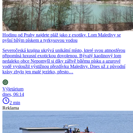
Hodinu od Prahy najdete pláž jako z exotiky. Lom Maledivy se
pyšní bílým pískem a tyrkysovou vodou
Severočeská krajina ukrývá unikátní místo, které svou atmosférou
připomíná luxusní exotickou dovolenou. Bývalý kaolinový lom
nedaleko obce Nepomyšl si díky zářivě bílému písku a azurové
vodě vysloužil výstižnou přezdívku Maledivy. Dnes už z původní
krásy zbylo jen malé jezírko, přesto…
Výletárium
dnes, 06:14
2 min
Reklama