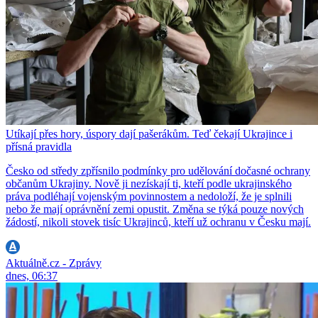
Utíkají přes hory, úspory dají pašerákům. Teď čekají Ukrajince i
přísná pravidla
Česko od středy zpřísnilo podmínky pro udělování dočasné ochrany
občanům Ukrajiny. Nově ji nezískají ti, kteří podle ukrajinského
práva podléhají vojenským povinnostem a nedoloží, že je splnili
nebo že mají oprávnění zemi opustit. Změna se týká pouze nových
žádostí, nikoli stovek tisíc Ukrajinců, kteří už ochranu v Česku mají.
Aktuálně.cz - Zprávy
dnes, 06:37