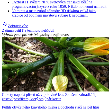
„Azbest IT světa“: 70 % světových transakcí běží na
programovacím jazyce z roku 1959. Nikdo ho neumí nahradit
30 minut a máte zubní náhradu: 3D tiskárna velká jako
krabice od bot mění návštěvu zubaře k nepoznání
Zobrazit více
Zajímavosti
IT a technologie
Mobil
Vybrali jsme pro vás
Magazíny a zajímavosti
Cukety napadá plíseň už v polovině léta. Zkušení zahrádkáři ji
zastaví postřikem, který stojí pár korun
Půllitr obyčejného kravského mléka z obchodu stačí na pět litrů