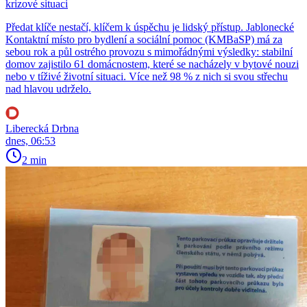
krizové situaci
Předat klíče nestačí, klíčem k úspěchu je lidský přístup. Jablonecké
Kontaktní místo pro bydlení a sociální pomoc (KMBaSP) má za
sebou rok a půl ostrého provozu s mimořádnými výsledky: stabilní
domov zajistilo 61 domácnostem, které se nacházely v bytové nouzi
nebo v tíživé životní situaci. Více než 98 % z nich si svou střechu
nad hlavou udrželo.
Liberecká Drbna
dnes, 06:53
2 min