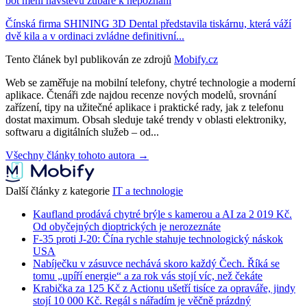
bot mění návštěvu zubaře k nepoznání
Čínská firma SHINING 3D Dental představila tiskárnu, která váží
dvě kila a v ordinaci zvládne definitivní...
Tento článek byl publikován ze zdrojů
Mobify.cz
Web se zaměřuje na mobilní telefony, chytré technologie a moderní
aplikace. Čtenáři zde najdou recenze nových modelů, srovnání
zařízení, tipy na užitečné aplikace i praktické rady, jak z telefonu
dostat maximum. Obsah sleduje také trendy v oblasti elektroniky,
softwaru a digitálních služeb – od...
Všechny články tohoto autora →
Další články z kategorie
IT a technologie
Kaufland prodává chytré brýle s kamerou a AI za 2 019 Kč.
Od obyčejných dioptrických je nerozeznáte
F-35 proti J-20: Čína rychle stahuje technologický náskok
USA
Nabíječku v zásuvce nechává skoro každý Čech. Říká se
tomu „upíří energie“ a za rok vás stojí víc, než čekáte
Krabička za 125 Kč z Actionu ušetří tisíce za opraváře, jindy
stojí 10 000 Kč. Regál s nářadím je věčně prázdný