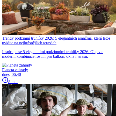
Trendy podzimní truhlíky 2026: 5 elegantních aranžmá, která letos
uvidíte na nejkrásnějších terasách
Inspirujte se 5 elegantními podzimními truhlíky 2026. Objevte
moderní kombinace rostlin pro balkon, okna i terasu.
Planeta zahrady
dnes, 06:40
8 min