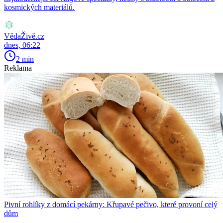
kosmických materiálů.
VědaŽivě.cz
dnes, 06:22
2 min
Reklama
Pivní rohlíky z domácí pekárny: Křupavé pečivo, které provoní celý
dům