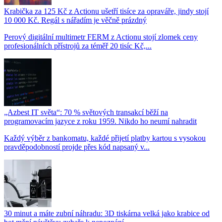
Krabička za 125 Kč z Actionu ušetří tisíce za opraváře, jindy stojí
10 000 Kč. Regál s nářadím je věčně prázdný
Perový digitální multimetr FERM z Actionu stojí zlomek ceny
profesionálních přístrojů za téměř 20 tisíc Kč,...
„Azbest IT světa“: 70 % světových transakcí běží na
programovacím jazyce z roku 1959. Nikdo ho neumí nahradit
Každý výběr z bankomatu, každé přijetí platby kartou s vysokou
pravděpodobností projde přes kód napsaný v...
30 minut a máte zubní náhradu: 3D tiskárna velká jako krabice od