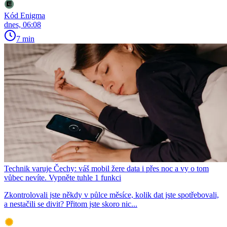
Kód Enigma
dnes, 06:08
7 min
Technik varuje Čechy: váš mobil žere data i přes noc a vy o tom
vůbec nevíte. Vypněte tuhle 1 funkci
Zkontrolovali jste někdy v půlce měsíce, kolik dat jste spotřebovali,
a nestačili se divit? Přitom jste skoro nic...