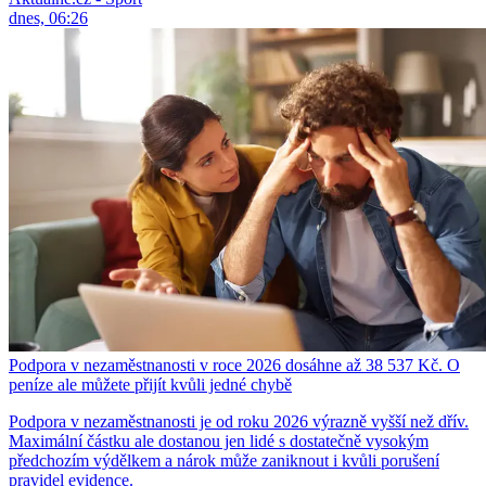
dnes, 06:26
Podpora v nezaměstnanosti v roce 2026 dosáhne až 38 537 Kč. O
peníze ale můžete přijít kvůli jedné chybě
Podpora v nezaměstnanosti je od roku 2026 výrazně vyšší než dřív.
Maximální částku ale dostanou jen lidé s dostatečně vysokým
předchozím výdělkem a nárok může zaniknout i kvůli porušení
pravidel evidence.