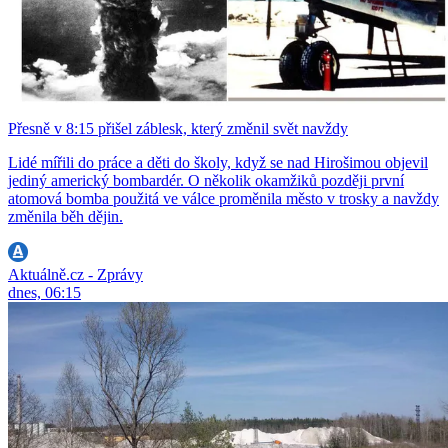
Přesně v 8:15 přišel záblesk, který změnil svět navždy
Lidé mířili do práce a děti do školy, když se nad Hirošimou objevil
jediný americký bombardér. O několik okamžiků později první
atomová bomba použitá ve válce proměnila město v trosky a navždy
změnila běh dějin.
Aktuálně.cz - Zprávy
dnes, 06:15