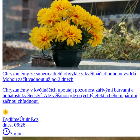
Chryzantémy ze supermarketů obvykle v květináči dlouho nevydrží.
Mohou začít vadnout už po 2 dnech
Chryzantémy v květináčích upoutají pozornost zářivými barvami a
bohatostí květenství. Ale většinou jde o rychlý efekt a během pár dní
začnou chřadnout.
BydlímeÚtulně.cz
dnes, 06:26
3 min