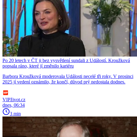
Po 20 letech v ČT ji bez vysvětlení sundali z Událostí. Kroužková
popsala ráno, které jí změnilo kariéru
Barbora Kroužková moderovala Události necelé tři roky. V prosinci
2025 jí vedení oznámilo, že končí, důvod prý nedostala dodnes.
VIPživot.cz
dnes, 06:34
3 min