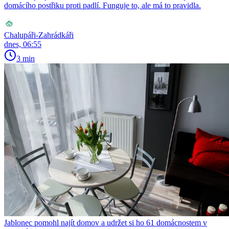
domácího postřiku proti padlí. Funguje to, ale má to pravidla.
Chalupáři-Zahrádkáři
dnes, 06:55
3 min
Jablonec pomohl najít domov a udržet si ho 61 domácnostem v