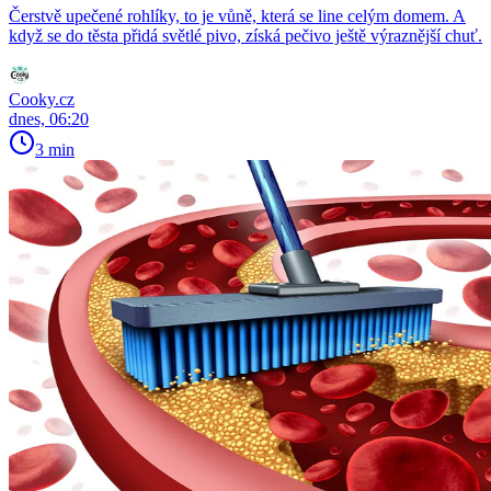
Čerstvě upečené rohlíky, to je vůně, která se line celým domem. A
když se do těsta přidá světlé pivo, získá pečivo ještě výraznější chuť.
Cooky.cz
dnes, 06:20
3 min