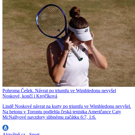
Pohroma Češek. Návrat po triumfu ve Wimbledonu nevyšel
Noskové, končí i Krejčíková
Lindě Noskové návrat na kurty po triumfu ve Wimbledonu nevyšel.
Na betonu v Torontu podlehla česká tenistka Američance Caty
McNallyové navzdory slibnému začátku 6:7, 1:6.
Aktuálně.cz - Sport