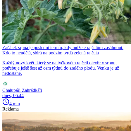
Začátek srpna je poslední termín, kdy můžete rajčatům zasáhnout.
Kdo to neudělá, sbírá na podzim tvrdá zelená rajčata
Každý nový květ, který se na tyčkovém rajčeti otevře v srpnu,
potřebuje ještě šest až osm týdnů do zralého plodu. Venku je už
nedostane.
Chalupáři-Zahrádkáři
dnes, 06:44
4 min
Reklama