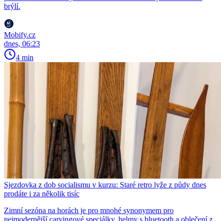
brýlí.
Mobify.cz
dnes, 06:23
4 min
Sjezdovka z dob socialismu v kurzu: Staré retro lyže z půdy dnes
prodáte i za několik tisíc
Zimní sezóna na horách je pro mnohé synonymem pro
nejmodernější carvingové speciálky, helmy s bluetooth a oblečení z