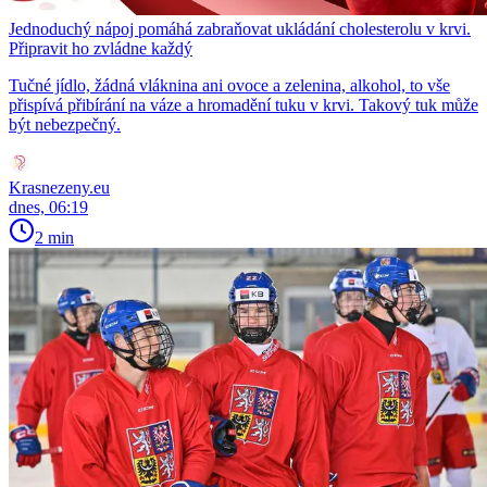
Jednoduchý nápoj pomáhá zabraňovat ukládání cholesterolu v krvi.
Připravit ho zvládne každý
Tučné jídlo, žádná vláknina ani ovoce a zelenina, alkohol, to vše
přispívá přibírání na váze a hromadění tuku v krvi. Takový tuk může
být nebezpečný.
Krasnezeny.eu
dnes, 06:19
2 min