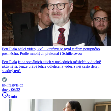
Petr Fiala sdílel video, kvůli kterému je nyní terčem potupného
posměchu: Podle mnohých překonal i Schillerovou
Petr Fiala je na sociálních sítích v posledních měsících viditelně
aktivnější. Jenže právě lehce odlehčená videa z něj často dělají
snadný terč.
In-lifestyle.cz
dnes, 06:32
3 min