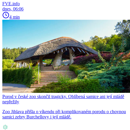
FVE.info
dnes, 06:06
4 min
Porod v české zoo skončil tragicky. Oblíbená samice ani její mládě
nepřežily
Zoo Jihlava přišla o víkendu při komplikovaném porodu o chovnou
samici zebry Burchellovy i její mládě.