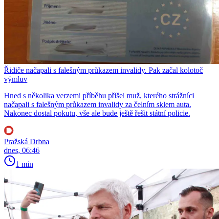
Řidiče načapali s falešným průkazem invalidy. Pak začal kolotoč
výmluv
Hned s několika verzemi příběhu přišel muž, kterého strážníci
načapali s falešným průkazem invalidy za čelním sklem auta.
Nakonec dostal pokutu, vše ale bude ještě řešit státní policie.
Pražská Drbna
dnes, 06:46
1 min