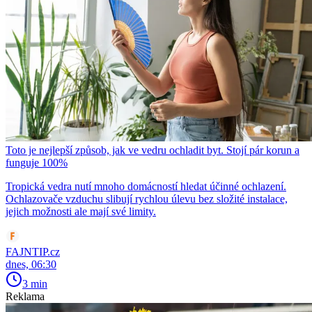
Toto je nejlepší způsob, jak ve vedru ochladit byt. Stojí pár korun a
funguje 100%
Tropická vedra nutí mnoho domácností hledat účinné ochlazení.
Ochlazovače vzduchu slibují rychlou úlevu bez složité instalace,
jejich možnosti ale mají své limity.
FAJNTIP.cz
dnes, 06:30
3 min
Reklama