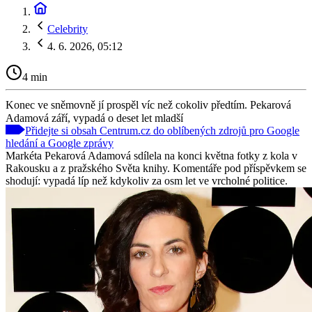
Celebrity
4. 6. 2026, 05:12
4 min
Konec ve sněmovně jí prospěl víc než cokoliv předtím. Pekarová
Adamová září, vypadá o deset let mladší
Přidejte si obsah Centrum.cz do oblíbených zdrojů pro Google
hledání a Google zprávy
Markéta Pekarová Adamová sdílela na konci května fotky z kola v
Rakousku a z pražského Světa knihy. Komentáře pod příspěvkem se
shodují: vypadá líp než kdykoliv za osm let ve vrcholné politice.