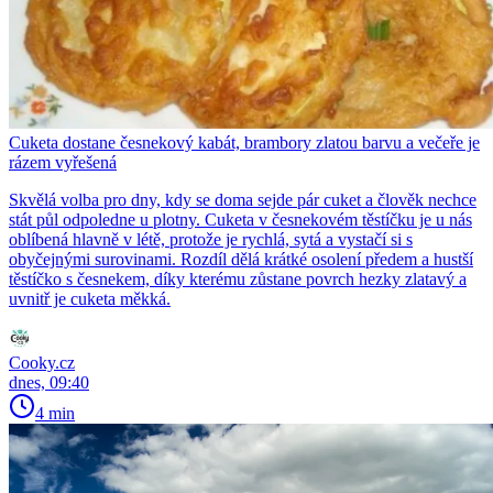
Cuketa dostane česnekový kabát, brambory zlatou barvu a večeře je
rázem vyřešená
Skvělá volba pro dny, kdy se doma sejde pár cuket a člověk nechce
stát půl odpoledne u plotny. Cuketa v česnekovém těstíčku je u nás
oblíbená hlavně v létě, protože je rychlá, sytá a vystačí si s
obyčejnými surovinami. Rozdíl dělá krátké osolení předem a hustší
těstíčko s česnekem, díky kterému zůstane povrch hezky zlatavý a
uvnitř je cuketa měkká.
Cooky.cz
dnes, 09:40
4 min