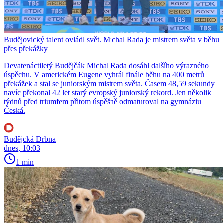
Budějovický talent ovládl svět. Michal Rada je mistrem světa v běhu
přes překážky
Devatenáctiletý Budějčák Michal Rada dosáhl dalšího výrazného
úspěchu. V americkém Eugene vyhrál finále běhu na 400 metrů
překážek a stal se juniorským mistrem světa. Časem 48,59 sekundy
navíc překonal 42 let starý evropský juniorský rekord. Jen několik
týdnů před triumfem přitom úspěšně odmaturoval na gymnáziu
Česká.
Budějcká Drbna
dnes, 10:03
1 min