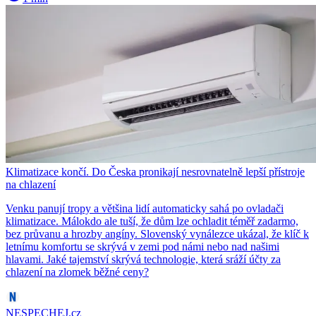
Klimatizace končí. Do Česka pronikají nesrovnatelně lepší přístroje
na chlazení
Venku panují tropy a většina lidí automaticky sahá po ovladači
klimatizace. Málokdo ale tuší, že dům lze ochladit téměř zadarmo,
bez průvanu a hrozby angíny. Slovenský vynálezce ukázal, že klíč k
letnímu komfortu se skrývá v zemi pod námi nebo nad našimi
hlavami. Jaké tajemství skrývá technologie, která sráží účty za
chlazení na zlomek běžné ceny?
NESPECHEJ.cz