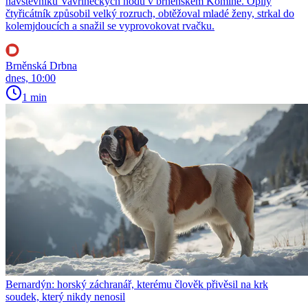
návštěvníků Vavřineckých hodů v brněnském Komíně. Opilý
čtyřicátník způsobil velký rozruch, obtěžoval mladé ženy, strkal do
kolemjdoucích a snažil se vyprovokovat rvačku.
Brněnská Drbna
dnes, 10:00
1 min
Bernardýn: horský záchranář, kterému člověk přivěsil na krk
soudek, který nikdy nenosil