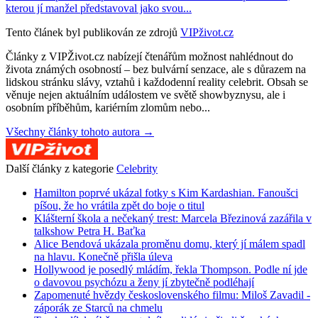
kterou jí manžel představoval jako svou...
Tento článek byl publikován ze zdrojů
VIPživot.cz
Články z VIPŽivot.cz nabízejí čtenářům možnost nahlédnout do
života známých osobností – bez bulvární senzace, ale s důrazem na
lidskou stránku slávy, vztahů i každodenní reality celebrit. Obsah se
věnuje nejen aktuálním událostem ve světě showbyznysu, ale i
osobním příběhům, kariérním zlomům nebo...
Všechny články tohoto autora →
Další články z kategorie
Celebrity
Hamilton poprvé ukázal fotky s Kim Kardashian. Fanoušci
píšou, že ho vrátila zpět do boje o titul
Klášterní škola a nečekaný trest: Marcela Březinová zazářila v
talkshow Petra H. Baťka
Alice Bendová ukázala proměnu domu, který jí málem spadl
na hlavu. Konečně přišla úleva
Hollywood je posedlý mládím, řekla Thompson. Podle ní jde
o davovou psychózu a ženy jí zbytečně podléhají
Zapomenuté hvězdy československého filmu: Miloš Zavadil -
záporák ze Starců na chmelu