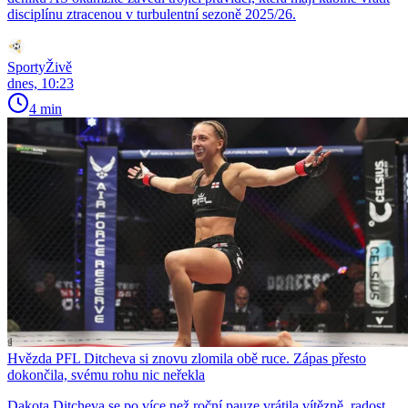
disciplínu ztracenou v turbulentní sezoně 2025/26.
SportyŽivě
dnes, 10:23
4 min
Hvězda PFL Ditcheva si znovu zlomila obě ruce. Zápas přesto
dokončila, svému rohu nic neřekla
Dakota Ditcheva se po více než roční pauze vrátila vítězně, radost