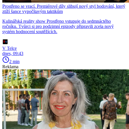
Prostřeno se vrací. Premiérové díly slibují nový styl bodování, který
ztíží šance vypočítavým taktikům
Kulinářská reality show Prostřeno vstupuje do sedmnáctého
ročníku. Tvůrci si pro podzimní epizody připravili zcela nový
systém hodnocení soutěžících.
V Telce
dnes, 09:43
2 min
Reklama