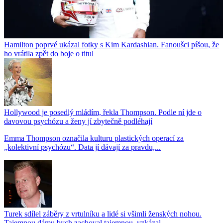
Hamilton poprvé ukázal fotky s Kim Kardashian. Fanoušci píšou, že
ho vrátila zpět do boje o titul
Hollywood je posedlý mládím, řekla Thompson. Podle ní jde o
davovou psychózu a ženy jí zbytečně podléhají
Emma Thompson označila kulturu plastických operací za
„kolektivní psychózu“. Data jí dávají za pravdu,...
Turek sdílel záběry z vrtulníku a lidé si všimli ženských nohou.
Tajemnou dámu bych zachoval tajemnou, vzkázal