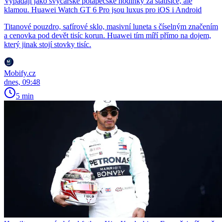
Vypadají jako švýcarské potápěčské hodinky za statisíce, ale
klamou. Huawei Watch GT 6 Pro jsou luxus pro iOS i Android
Titanové pouzdro, safírové sklo, masivní luneta s číselným značením
a cenovka pod devět tisíc korun. Huawei tím míří přímo na dojem,
který jinak stojí stovky tisíc.
Mobify.cz
dnes, 09:48
5 min