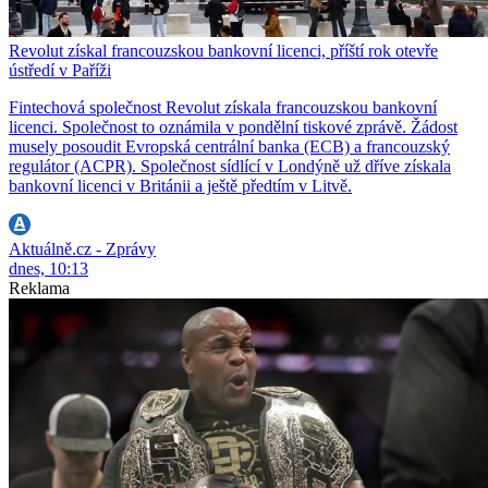
Revolut získal francouzskou bankovní licenci, příští rok otevře
ústředí v Paříži
Fintechová společnost Revolut získala francouzskou bankovní
licenci. Společnost to oznámila v pondělní tiskové zprávě. Žádost
musely posoudit Evropská centrální banka (ECB) a francouzský
regulátor (ACPR). Společnost sídlící v Londýně už dříve získala
bankovní licenci v Británii a ještě předtím v Litvě.
Aktuálně.cz - Zprávy
dnes, 10:13
Reklama