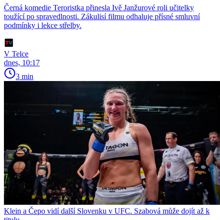
Černá komedie Teroristka přinesla Ivě Janžurové roli učitelky
toužící po spravedlnosti. Zákulisí filmu odhaluje přísné smluvní
podmínky i lekce střelby.
V Telce
dnes, 10:17
3 min
Klein a Čepo vidí další Slovenku v UFC. Szabová může dojít až k
titulu