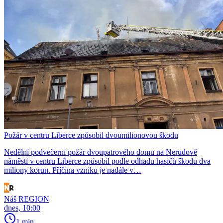
Požár v centru Liberce způsobil dvoumilionovou škodu
Nedělní podvečerní požár dvoupatrového domu na Nerudově
náměstí v centru Liberce způsobil podle odhadu hasičů škodu dva
miliony korun. Příčina vzniku je nadále v…
Náš REGION
dnes, 10:00
1 min