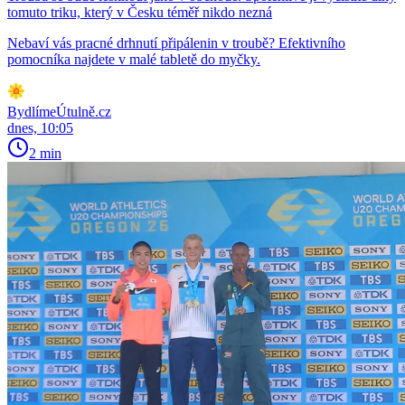
tomuto triku, který v Česku téměř nikdo nezná
Nebaví vás pracné drhnutí připálenin v troubě? Efektivního
pomocníka najdete v malé tabletě do myčky.
BydlímeÚtulně.cz
dnes, 10:05
2 min