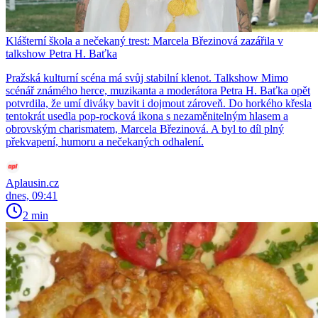
Klášterní škola a nečekaný trest: Marcela Březinová zazářila v
talkshow Petra H. Baťka
Pražská kulturní scéna má svůj stabilní klenot. Talkshow Mimo
scénář známého herce, muzikanta a moderátora Petra H. Baťka opět
potvrdila, že umí diváky bavit i dojmout zároveň. Do horkého křesla
tentokrát usedla pop-rocková ikona s nezaměnitelným hlasem a
obrovským charismatem, Marcela Březinová. A byl to díl plný
překvapení, humoru a nečekaných odhalení.
Aplausin.cz
dnes, 09:41
2 min