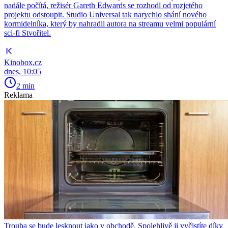
nadále počítá, režisér Gareth Edwards se rozhodl od rozjetého
projektu odstoupit. Studio Universal tak narychlo shání nového
kormidelníka, který by nahradil autora na streamu velmi populární
sci-fi Stvořitel.
Kinobox.cz
dnes, 10:05
2 min
Reklama
Trouba se bude lesknout jako v obchodě. Spolehlivě ji vyčistíte díky