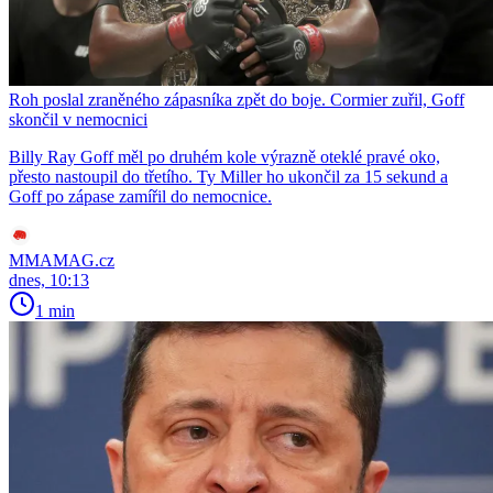
Roh poslal zraněného zápasníka zpět do boje. Cormier zuřil, Goff
skončil v nemocnici
Billy Ray Goff měl po druhém kole výrazně oteklé pravé oko,
přesto nastoupil do třetího. Ty Miller ho ukončil za 15 sekund a
Goff po zápase zamířil do nemocnice.
MMAMAG.cz
dnes, 10:13
1 min