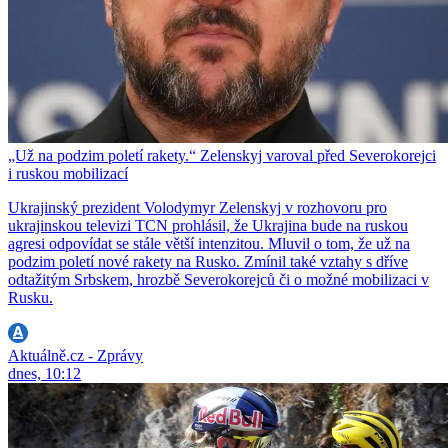
„Už na podzim poletí rakety.“ Zelenskyj varoval před Severokorejci
i ruskou mobilizací
Ukrajinský prezident Volodymyr Zelenskyj v rozhovoru pro
ukrajinskou televizi TCN prohlásil, že Ukrajina bude na ruskou
agresi odpovídat se stále větší intenzitou. Mluvil o tom, že už na
podzim poletí nové rakety na Rusko. Zmínil také vztahy s dříve
odtažitým Srbskem, hrozbě Severokorejců či o možné mobilizaci v
Rusku.
Aktuálně.cz - Zprávy
dnes, 10:12