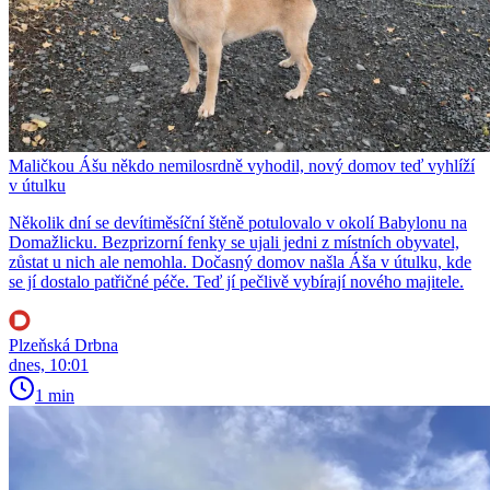
Maličkou Ášu někdo nemilosrdně vyhodil, nový domov teď vyhlíží
v útulku
Několik dní se devítiměsíční štěně potulovalo v okolí Babylonu na
Domažlicku. Bezprizorní fenky se ujali jedni z místních obyvatel,
zůstat u nich ale nemohla. Dočasný domov našla Áša v útulku, kde
se jí dostalo patřičné péče. Teď jí pečlivě vybírají nového majitele.
Plzeňská Drbna
dnes, 10:01
1 min