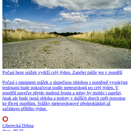
Počasí beze srážek vydrží celý týden. Zapršet může jen v pondělí
Počasí s minimem srážek a slunečnou oblohou s poměrně vysokými
teplotami bude pokračovat podle meteorologů po celý týden. V
pondělí navečer přejde studená fronta a místy by mohlo i zapršet,
jinak ale bude jasná obloha a teploty v dalších dnech opět porostou
ke třiceti stupňům. Srážky meteorologové předpokládají až
začátkem příštího týdne.
Liberecká Drbna
dnes, 09:35