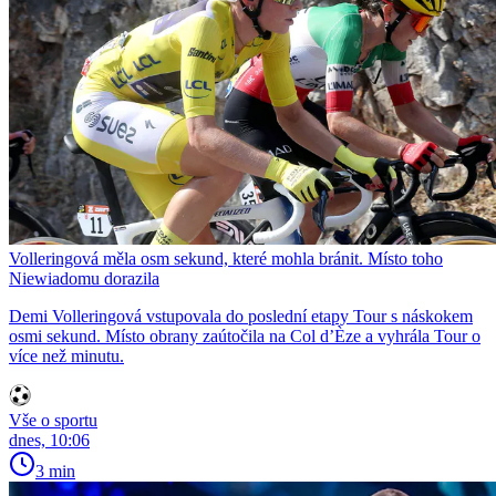
Volleringová měla osm sekund, které mohla bránit. Místo toho
Niewiadomu dorazila
Demi Volleringová vstupovala do poslední etapy Tour s náskokem
osmi sekund. Místo obrany zaútočila na Col d’Èze a vyhrála Tour o
více než minutu.
Vše o sportu
dnes, 10:06
3 min