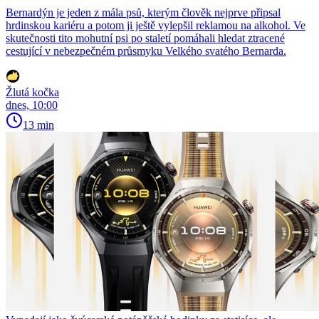
Bernardýn je jeden z mála psů, kterým člověk nejprve připsal
hrdinskou kariéru a potom ji ještě vylepšil reklamou na alkohol. Ve
skutečnosti tito mohutní psi po staletí pomáhali hledat ztracené
cestující v nebezpečném průsmyku Velkého svatého Bernarda.
Žlutá kočka
dnes, 10:00
13 min