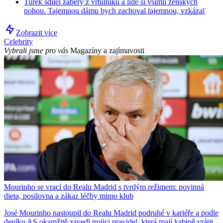
Turek sdílel záběry z vrtulníku a lidé si všimli ženských
nohou. Tajemnou dámu bych zachoval tajemnou, vzkázal
Zobrazit více
Celebrity
Vybrali jsme pro vás
Magazíny a zajímavosti
Mourinho se vrací do Realu Madrid s tvrdým režimem: povinná
dieta, posilovna a zákaz léčby mimo klub
José Mourinho nastoupil do Realu Madrid podruhé v kariéře a podle
deníku AS okamžitě zavedl trojici pravidel, která mají kabině vrátit