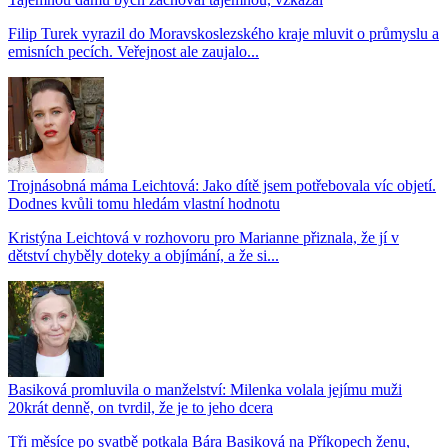
Filip Turek vyrazil do Moravskoslezského kraje mluvit o průmyslu a
emisních pecích. Veřejnost ale zaujalo...
Trojnásobná máma Leichtová: Jako dítě jsem potřebovala víc objetí.
Dodnes kvůli tomu hledám vlastní hodnotu
Kristýna Leichtová v rozhovoru pro Marianne přiznala, že jí v
dětství chyběly doteky a objímání, a že si...
Basiková promluvila o manželství: Milenka volala jejímu muži
20krát denně, on tvrdil, že je to jeho dcera
Tři měsíce po svatbě potkala Bára Basiková na Příkopech ženu,