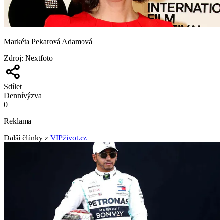
Markéta Pekarová Adamová
Zdroj
:
Nextfoto
Sdílet
Denní
výzva
0
Reklama
Další články z
VIPživot.cz