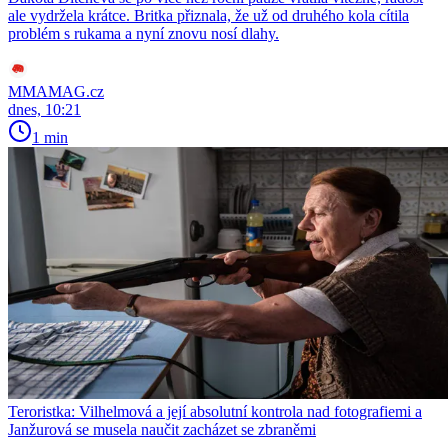
ale vydržela krátce. Britka přiznala, že už od druhého kola cítila
problém s rukama a nyní znovu nosí dlahy.
MMAMAG.cz
dnes, 10:21
1 min
Teroristka: Vilhelmová a její absolutní kontrola nad fotografiemi a
Janžurová se musela naučit zacházet se zbraněmi