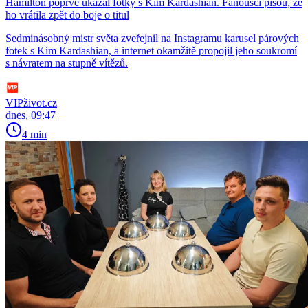
Hamilton poprvé ukázal fotky s Kim Kardashian. Fanoušci píšou, že
ho vrátila zpět do boje o titul
Sedminásobný mistr světa zveřejnil na Instagramu karusel párových
fotek s Kim Kardashian, a internet okamžitě propojil jeho soukromí
s návratem na stupně vítězů.
VIPživot.cz
dnes, 09:47
4 min