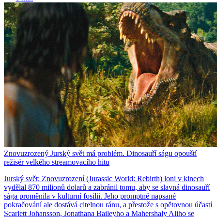
Znovuzrozený Jurský svět má problém. Dinosauří ságu opouští
režisér velkého streamovacího hitu
Jurský svět: Znovuzrození (Jurassic World: Rebirth) loni v kinech
vydělal 870 milionů dolarů a zabránil tomu, aby se slavná dinosauří
sága proměnila v kulturní fosilii. Jeho promptně napsané
pokračování ale dostává citelnou ránu, a přestože s opětovnou účastí
Scarlett Johansson, Jonathana Baileyho a Mahershaly Aliho se