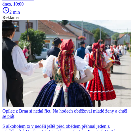
dnes, 10:00
2 min
Reklama
Opilec z Brna si nedal říct. Na hodech obtěžoval mladé ženy a chtěl
se prát
S alkoholem to v neděli ještě před obědem přehnal jeden z