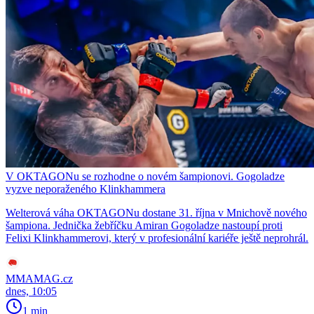
V OKTAGONu se rozhodne o novém šampionovi. Gogoladze
vyzve neporaženého Klinkhammera
Welterová váha OKTAGONu dostane 31. října v Mnichově nového
šampiona. Jednička žebříčku Amiran Gogoladze nastoupí proti
Felixi Klinkhammerovi, který v profesionální kariéře ještě neprohrál.
MMAMAG.cz
dnes, 10:05
1 min