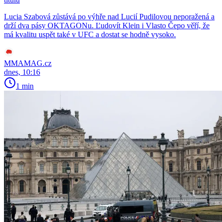
Lucia Szabová zůstává po výhře nad Lucií Pudilovou neporažená a
drží dva pásy OKTAGONu. Ľudovít Klein i Vlasto Čepo věří, že
má kvalitu uspět také v UFC a dostat se hodně vysoko.
MMAMAG.cz
dnes, 10:16
1 min