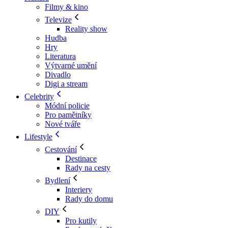
Filmy & kino
Televize
Reality show
Hudba
Hry
Literatura
Výtvarné umění
Divadlo
Digi a stream
Celebrity
Módní policie
Pro pamětníky
Nové tváře
Lifestyle
Cestování
Destinace
Rady na cesty
Bydlení
Interiery
Rady do domu
DIY
Pro kutily