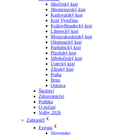
Jihočeský kraj
Jihomoravský kraj
Karlovarský kraj
Kraj Vysočina
Králověhradecký kraj
Liberecký kraj
Moravskoslezský kraj
Olomoucký kraj
Pardubický kraj
Plzeňský kraj
Středočeský kraj
Ústecký kraj
Zlínský kraj
Praha
Brno
Ostrava
Školství
Zdravotnictví
Politika
O počasí
Volby 2026
Zahraničí
Evropa
Slovensko