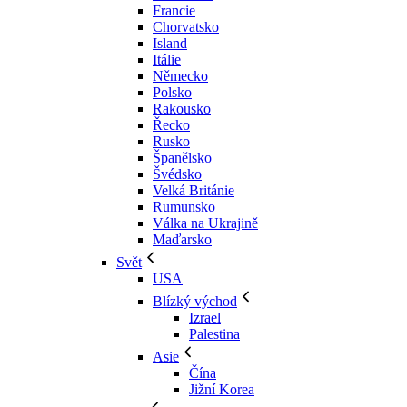
Francie
Chorvatsko
Island
Itálie
Německo
Polsko
Rakousko
Řecko
Rusko
Španělsko
Švédsko
Velká Británie
Rumunsko
Válka na Ukrajině
Maďarsko
Svět
USA
Blízký východ
Izrael
Palestina
Asie
Čína
Jižní Korea