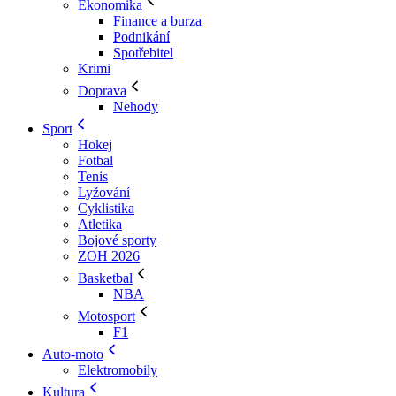
Ekonomika
Finance a burza
Podnikání
Spotřebitel
Krimi
Doprava
Nehody
Sport
Hokej
Fotbal
Tenis
Lyžování
Cyklistika
Atletika
Bojové sporty
ZOH 2026
Basketbal
NBA
Motosport
F1
Auto-moto
Elektromobily
Kultura