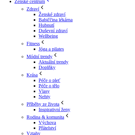
Ženské centrum
Zdraví
Ženské zdraví
Babiččina lékárna
Hubnutí
Duševní zdraví
Wellbeing
Fitness
Jóga a pilates
Módní trendy
Aktuální trendy
Doplňky
Krása
Péče o pleť
Péče o tělo
Vlasy
Nehty
Příběhy ze života
Inspirativní ženy
Rodina & komunita
Výchova
Přátelství
Vztahy