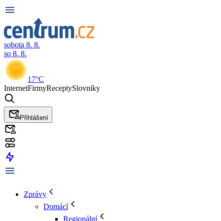
sobota 8. 8.
so 8. 8.
17°C
Internet
Firmy
Recepty
Slovníky
Přihlášení
Zprávy
Domácí
Regionální