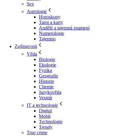
Sex
Astrologie
Horoskopy
Tarot a karty
Andělé a tajemná znamení
Numerologie
Tajemno
Zajímavosti
Věda
Biologie
Ekologie
Fyzika
Geografie
Historie
Chemie
Jazykověda
Vesmír
IT a technologie
Digital
Mobil
Technologie
Trendy
True crime