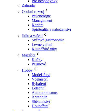
Pro hospodyňky
Zahrada
Osobní rozvoj
Psychologie
Management
Kariéra
Spiritualita a náboženství
Jídlo a vaření
Světová gastronomie
Levné vaření
Kulinářské triky
Mazlíčci
Kočky
Pejskové
Hobby
Modelářství
Včelařství
Rybaření
Letectví
Automobilismus
Adrenalin
Sběratelství
Houbaření